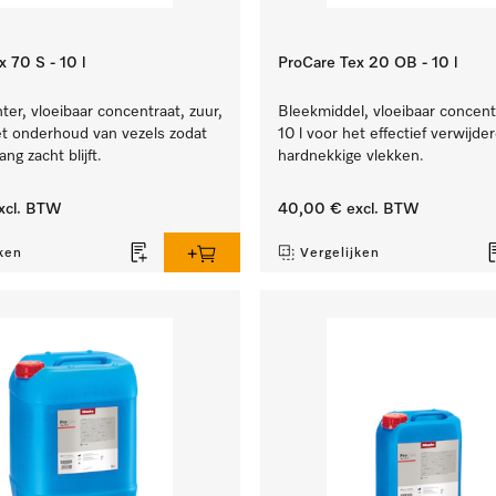
 70 S - 10 l
ProCare Tex 20 OB - 10 l
er, vloeibaar concentraat, zuur,
Bleekmiddel, vloeibaar concentr
et onderhoud van vezels zodat
10 l voor het effectief verwijde
ang zacht blijft.
hardnekkige vlekken.
xcl. BTW
40,00 €
excl. BTW
ken
Vergelijken