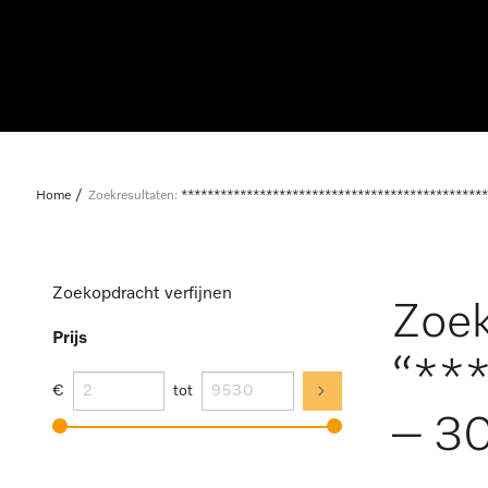
Home
Zoekresultaten:
***********************************************
Zoekopdracht verfijnen
Zoek
Prijs
“**
€
tot
– 30