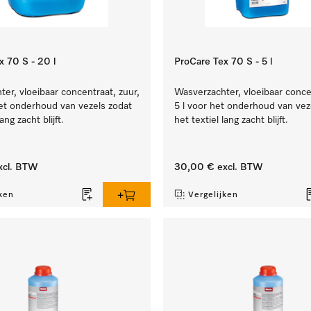
x 70 S - 20 l
ProCare Tex 70 S - 5 l
er, vloeibaar concentraat, zuur,
Wasverzachter, vloeibaar concen
et onderhoud van vezels zodat
5 l voor het onderhoud van vez
ang zacht blijft.
het textiel lang zacht blijft.
xcl. BTW
30,00 €
excl. BTW
ken
Vergelijken