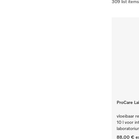
309 list items
ProCare Lab
vloeibaar re
10 l voor i
laboratoriu
88,00 €
e