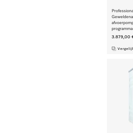
Profession
Geweldenaa
afvoerpomp
programma'
3.879,00 
Vergelij