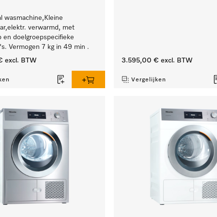
al wasmachine,Kleine
r,elektr. verwarmd, met
 en doelgroepspecifieke
s. Vermogen 7 kg in 49 min .
€
excl. BTW
3.595,00 €
excl. BTW
ken
Vergelijken