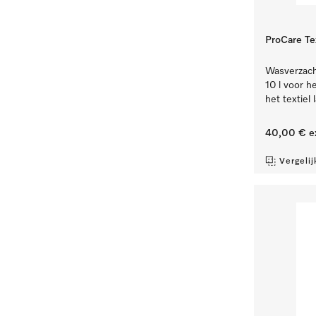
ProCare Tex
Wasverzacht
10 l voor h
het textiel l
40,00 €
e
Vergelij