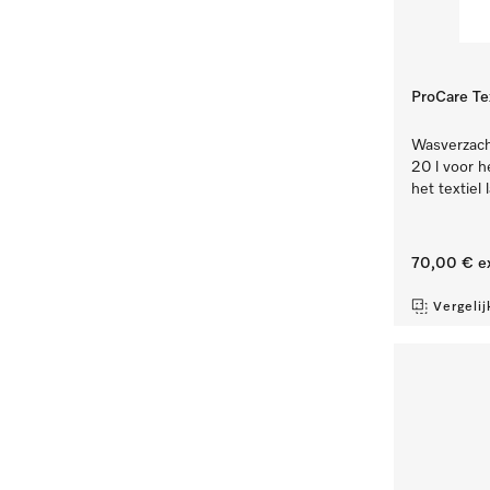
ProCare Te
Wasverzacht
20 l voor h
het textiel l
70,00 €
e
Vergelij