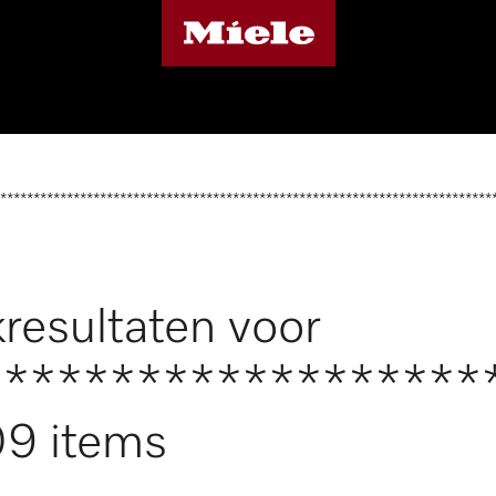
**************************************************************************
resultaten voor
*******************
9 items