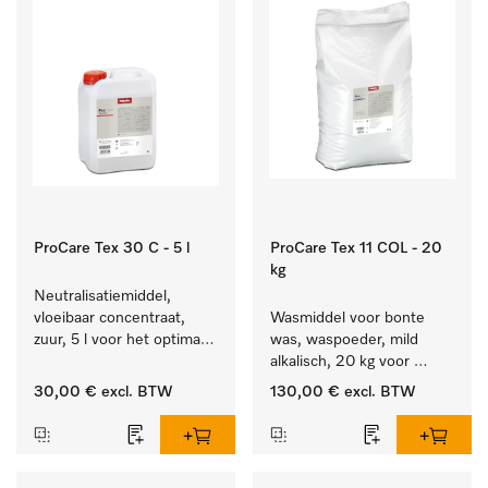
ProCare Tex 30 C - 5 l
ProCare Tex 11 COL - 20
kg
Neutralisatiemiddel, 
vloeibaar concentraat, 
Wasmiddel voor bonte 
zuur, 5 l voor het optimaal 
was, waspoeder, mild 
beschermen van het 
alkalisch, 20 kg voor 
textiel door betrouwbare 
behoud van kleur en 
30,00 €
excl. BTW
130,00 €
excl. BTW
neutralisatie.
reiniging van de bonte 
was.