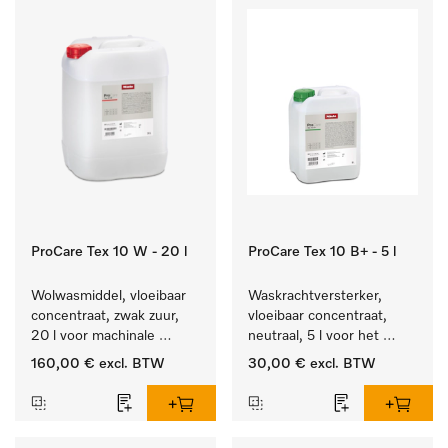
ProCare Tex 10 W - 20 l
ProCare Tex 10 B+ - 5 l
Wolwasmiddel, vloeibaar 
Waskrachtversterker, 
concentraat, zwak zuur, 
vloeibaar concentraat, 
20 l voor machinale 
neutraal, 5 l voor het 
reiniging van wol.
effectief verwijderen van 
160,00 €
excl. BTW
30,00 €
excl. BTW
vetvlekken.