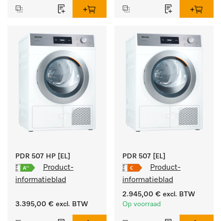
doelgroepspecifieke 
programma's. 
Vermogen 7 kg  in 49 min 
.
PDR 507 HP [EL]
PDR 507 [EL]
Product-
Product-
informatieblad
informatieblad
2.945,00 €
excl. BTW
3.395,00 €
excl. BTW
Op voorraad