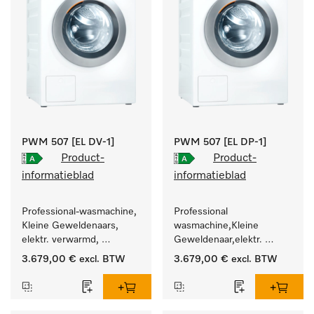
PWM 507 [EL DV-1]
PWM 507 [EL DP-1]
Product-
Product-
informatieblad
informatieblad
Professional-wasmachine, 
Professional 
Kleine Geweldenaars, 
wasmachine,Kleine 
elektr. verwarmd, 
Geweldenaar,elektr. 
afvoerklep en 
verwarmd, met 
3.679,00 €
excl. BTW
3.679,00 €
excl. BTW
doelgroepspecifieke 
afvoerpomp en 
programma's. 
doelgroepspecifieke 
Vermogen 7 kg  in 49 min 
programma's. 
.
Vermogen 7 kg  in 49 min 