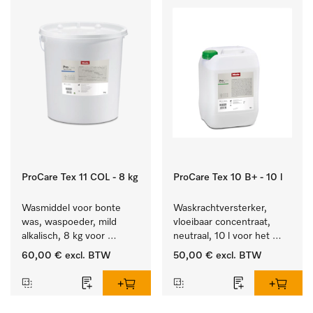
ProCare Tex 11 COL - 8 kg
ProCare Tex 10 B+ - 10 l
Wasmiddel voor bonte 
Waskrachtversterker, 
was, waspoeder, mild 
vloeibaar concentraat, 
alkalisch, 8 kg voor 
neutraal, 10 l voor het 
behoud van kleur en 
effectief verwijderen van 
60,00 €
excl. BTW
50,00 €
excl. BTW
reiniging van de bonte 
vetvlekken.
was.