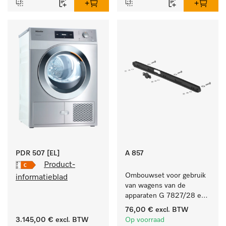
PDR 507 [EL]
A 857
Product-
Ombouwset voor gebruik 
informatieblad
van wagens van de 
apparaten G 7827/28 en 
PG 8527/28 in de 
76,00 €
excl. BTW
PG 86xx.
3.145,00 €
excl. BTW
Op voorraad