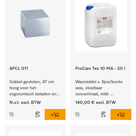
APCL 011
ProCare Tex 10 MA - 20 l
Sokkel gesloten, 47 cm 
Wasmiddel v. fijne/bonte 
hoog voor het 
was, vloeibaar 
ergonomisch beladen en 
concentraat, mild 
legen van de wasmachine 
alkalisch, 20 l voor het 
N.v.t.
excl. BTW
140,00 €
excl. BTW
en droger.
reinigen van bonte was 
en gevoelig textiel.