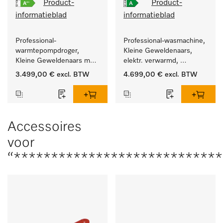
Product-
Product-
informatieblad
informatieblad
Professional-
Professional-wasmachine, 
warmtepompdroger, 
Kleine Geweldenaars, 
Kleine Geweldenaars met 
elektr. verwarmd, 
zeer laag energieverbruik 
afvoerklep en 
3.499,00 €
excl. BTW
4.699,00 €
excl. BTW
en korte programmaduur
doelgroepspecifieke 
programma's. 
Vermogen 8 kg  in 49 min 
.
Accessoires
voor
“****************************