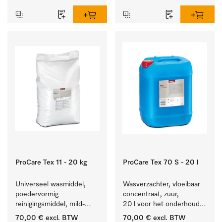
textiel lang zacht blijft.
hardnekkige vlekken.
ProCare Tex 11 - 20 kg
ProCare Tex 70 S - 20 l
Universeel wasmiddel, 
Wasverzachter, vloeibaar 
poedervormig 
concentraat, zuur, 
reinigingsmiddel, mild-
20 l voor het onderhoud 
alkalisch, 20 kg voor het 
van vezels zodat het 
70,00 €
excl. BTW
70,00 €
excl. BTW