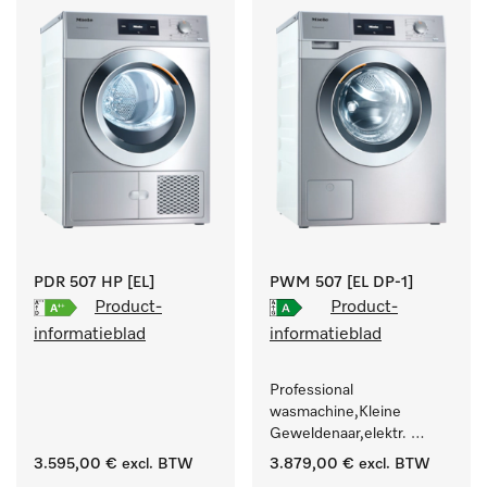
.
PDR 507 HP [EL]
PWM 507 [EL DP-1]
Product-
Product-
informatieblad
informatieblad
Professional 
wasmachine,Kleine 
Geweldenaar,elektr. 
verwarmd, met 
3.595,00 €
excl. BTW
3.879,00 €
excl. BTW
afvoerpomp en 