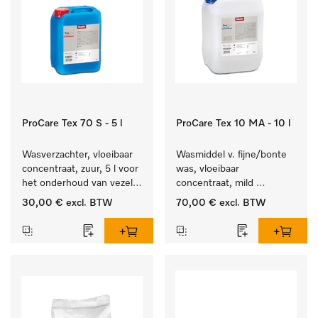
ProCare Tex 70 S - 5 l
ProCare Tex 10 MA - 10 l
Wasverzachter, vloeibaar 
Wasmiddel v. fijne/bonte 
concentraat, zuur, 5 l voor 
was, vloeibaar 
het onderhoud van vezels 
concentraat, mild 
zodat het textiel lang 
alkalisch, 10 l voor het 
30,00 €
excl. BTW
70,00 €
excl. BTW
zacht blijft.
reinigen van bonte was 
en gevoelig textiel.