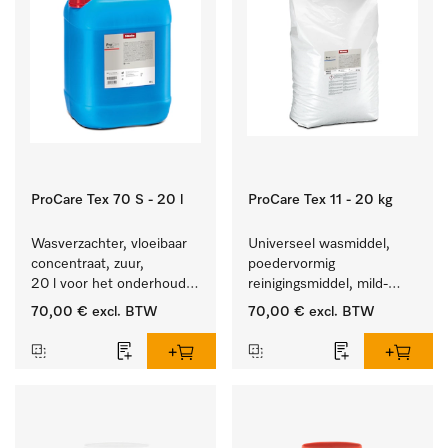
ProCare Tex 70 S - 20 l
ProCare Tex 11 - 20 kg
Wasverzachter, vloeibaar 
Universeel wasmiddel, 
concentraat, zuur, 
poedervormig 
20 l voor het onderhoud 
reinigingsmiddel, mild-
van vezels zodat het 
alkalisch, 20 kg voor het 
70,00 €
excl. BTW
70,00 €
excl. BTW
textiel lang zacht blijft.
reinigen van wit wasgoed 
en kleurechte bonte was.