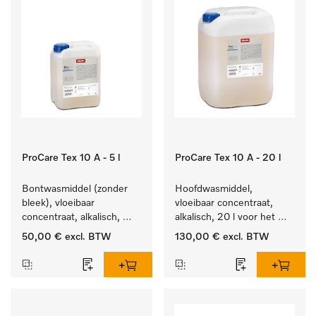
ProCare Tex 10 A - 5 l
ProCare Tex 10 A - 20 l
Bontwasmiddel (zonder 
Hoofdwasmiddel, 
bleek), vloeibaar 
vloeibaar concentraat, 
concentraat, alkalisch, 
alkalisch, 20 l voor het 
5 l voor het reinigen van 
reinigen van wit wasgoed 
50,00 €
excl. BTW
130,00 €
excl. BTW
wit wasgoed en 
en kleurechte bonte was.
kleurechte bonte was.