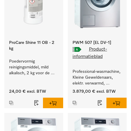
ProCare Shine 11 OB - 2
PWM 507 [EL DV-1]
kg
Product-
informatieblad
Poedervormig 
reinigingsmiddel, mild 
Professional-wasmachine, 
alkalisch, 2 kg voor de 
Kleine Geweldenaars, 
reiniging van sterk 
elektr. verwarmd, 
vervuild serviesgoed, 
afvoerklep en 
bestek en glazen.
24,00 €
excl. BTW
3.879,00 €
excl. BTW
doelgroepspecifieke 
programma's. 
Vermogen 7 kg  in 49 min 
.