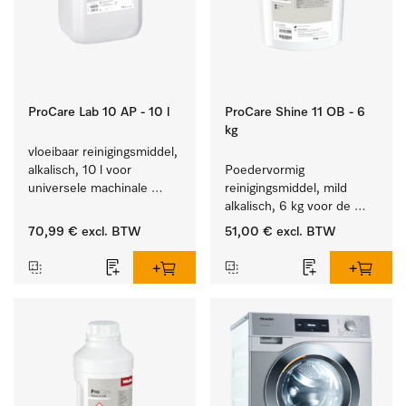
ProCare Lab 10 AP - 10 l
ProCare Shine 11 OB - 6
kg
vloeibaar reinigingsmiddel, 
alkalisch, 10 l voor 
Poedervormig 
universele machinale 
reinigingsmiddel, mild 
reiniging van 
alkalisch, 6 kg voor de 
laboratoriumglaswerk en -
reiniging van sterk 
70,99 €
excl. BTW
51,00 €
excl. BTW
gerei.
vervuild serviesgoed, 
bestek en glazen.