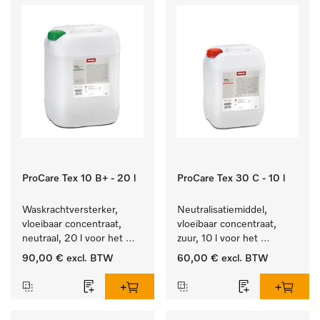
ProCare Tex 10 B+ - 20 l
ProCare Tex 30 C - 10 l
Waskrachtversterker, 
Neutralisatiemiddel, 
vloeibaar concentraat, 
vloeibaar concentraat, 
neutraal, 20 l voor het 
zuur, 10 l voor het 
effectief verwijderen van 
optimaal beschermen van 
90,00 €
excl. BTW
60,00 €
excl. BTW
vetvlekken.
het textiel door 
betrouwbare neutralisatie.