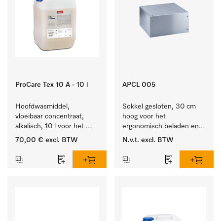
ProCare Tex 10 A - 10 l
APCL 005
Hoofdwasmiddel, 
Sokkel gesloten, 30 cm 
vloeibaar concentraat, 
hoog voor het 
alkalisch, 10 l voor het 
ergonomisch beladen en 
reinigen van wit wasgoed 
legen van de wasmachine 
70,00 €
excl. BTW
N.v.t.
excl. BTW
en kleurechte bonte was.
en droger.