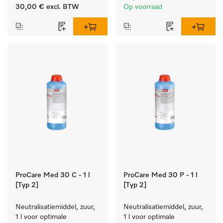
zacht blijft.
reinigen van wit wasgoed 
30,00 €
excl. BTW
Op voorraad
en kleurechte bonte was.
ProCare Med 30 C - 1 l
ProCare Med 30 P - 1 l
[Typ 2]
[Typ 2]
Neutralisatiemiddel, zuur, 
Neutralisatiemiddel, zuur, 
1 l voor optimale 
1 l voor optimale 