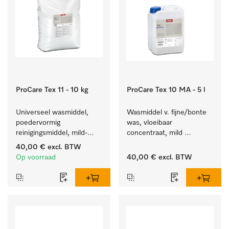
ProCare Tex 11 - 10 kg
ProCare Tex 10 MA - 5 l
Universeel wasmiddel, 
Wasmiddel v. fijne/bonte 
poedervormig 
was, vloeibaar 
reinigingsmiddel, mild-
concentraat, mild 
alkalisch, 10 kg voor het 
alkalisch, 5 l voor het 
40,00 €
excl. BTW
reinigen van wit wasgoed 
reinigen van bonte was 
Op voorraad
40,00 €
excl. BTW
en kleurechte bonte was.
en gevoelig textiel.