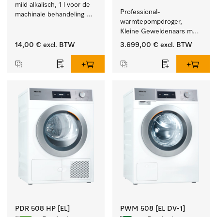
mild alkalisch, 1 l voor de 
Professional-
machinale behandeling 
warmtepompdroger, 
van instrumenten en 
Kleine Geweldenaars met 
voorwerpen.
zeer laag energieverbruik 
14,00 €
excl. BTW
3.699,00 €
excl. BTW
en korte programmaduur
PDR 508 HP [EL]
PWM 508 [EL DV-1]