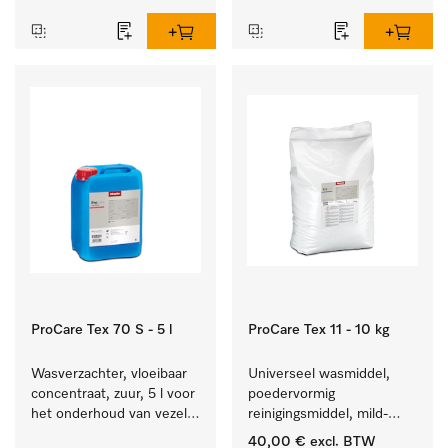
reinigen van wit wasgoed 
textiel lang zacht blijft.
en kleurechte bonte was.
ProCare Tex 70 S - 5 l
ProCare Tex 11 - 10 kg
Wasverzachter, vloeibaar 
Universeel wasmiddel, 
concentraat, zuur, 5 l voor 
poedervormig 
het onderhoud van vezels 
reinigingsmiddel, mild-
zodat het textiel lang 
alkalisch, 10 kg voor het 
40,00 €
excl. BTW