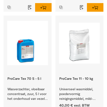
reinigen van wit wasgoed 
textiel lang zacht blijft.
en kleurechte bonte was.
ProCare Tex 70 S - 5 l
ProCare Tex 11 - 10 kg
Wasverzachter, vloeibaar 
Universeel wasmiddel, 
concentraat, zuur, 5 l voor 
poedervormig 
het onderhoud van vezels 
reinigingsmiddel, mild-
zodat het textiel lang 
alkalisch, 10 kg voor het 
40,00 €
excl. BTW