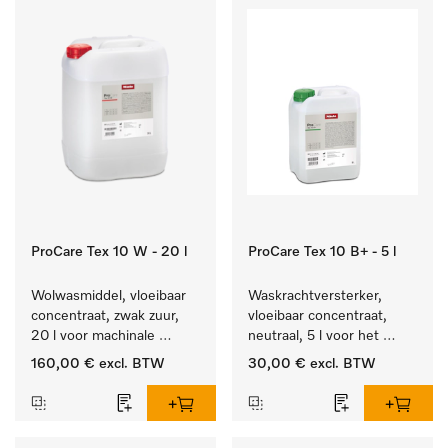
ProCare Tex 10 W - 20 l
ProCare Tex 10 B+ - 5 l
Wolwasmiddel, vloeibaar 
Waskrachtversterker, 
concentraat, zwak zuur, 
vloeibaar concentraat, 
20 l voor machinale 
neutraal, 5 l voor het 
reiniging van wol.
effectief verwijderen van 
160,00 €
excl. BTW
30,00 €
excl. BTW
vetvlekken.