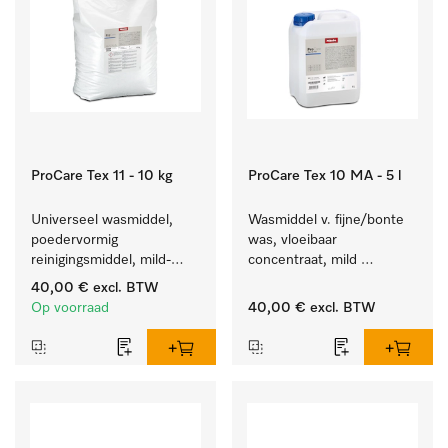
ProCare Tex 11 - 10 kg
ProCare Tex 10 MA - 5 l
Universeel wasmiddel, 
Wasmiddel v. fijne/bonte 
poedervormig 
was, vloeibaar 
reinigingsmiddel, mild-
concentraat, mild 
alkalisch, 10 kg voor het 
alkalisch, 5 l voor het 
40,00 €
excl. BTW
reinigen van wit wasgoed 
reinigen van bonte was 
Op voorraad
40,00 €
excl. BTW
en kleurechte bonte was.
en gevoelig textiel.