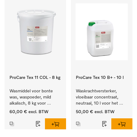
ProCare Tex 11 COL - 8 kg
ProCare Tex 10 B+ - 10 l
Wasmiddel voor bonte 
Waskrachtversterker, 
was, waspoeder, mild 
vloeibaar concentraat, 
alkalisch, 8 kg voor 
neutraal, 10 l voor het 
behoud van kleur en 
effectief verwijderen van 
60,00 €
excl. BTW
50,00 €
excl. BTW
reiniging van de bonte 
vetvlekken.
was.