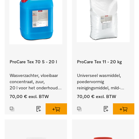
ProCare Tex 70 S - 20 l
ProCare Tex 11 - 20 kg
Wasverzachter, vloeibaar 
Universeel wasmiddel, 
concentraat, zuur, 
poedervormig 
20 l voor het onderhoud 
reinigingsmiddel, mild-
van vezels zodat het 
alkalisch, 20 kg voor het 
70,00 €
excl. BTW
70,00 €
excl. BTW
textiel lang zacht blijft.
reinigen van wit wasgoed 
en kleurechte bonte was.