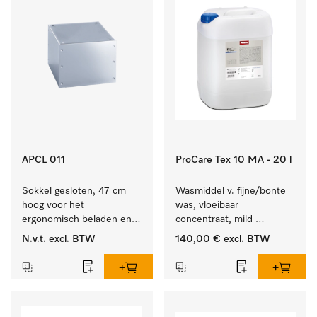
APCL 011
ProCare Tex 10 MA - 20 l
Sokkel gesloten, 47 cm 
Wasmiddel v. fijne/bonte 
hoog voor het 
was, vloeibaar 
ergonomisch beladen en 
concentraat, mild 
legen van de wasmachine 
alkalisch, 20 l voor het 
N.v.t.
excl. BTW
140,00 €
excl. BTW
en droger.
reinigen van bonte was 
en gevoelig textiel.