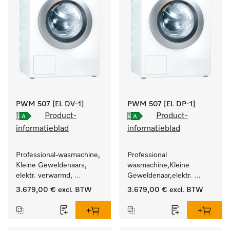
PWM 507 [EL DV-1]
PWM 507 [EL DP-1]
Product-
Product-
informatieblad
informatieblad
Professional-wasmachine, 
Professional 
Kleine Geweldenaars, 
wasmachine,Kleine 
elektr. verwarmd, 
Geweldenaar,elektr. 
afvoerklep en 
verwarmd, met 
3.679,00 €
excl. BTW
3.679,00 €
excl. BTW
doelgroepspecifieke 
afvoerpomp en 
programma's. 
doelgroepspecifieke 
Vermogen 7 kg  in 49 min 
programma's. 
.
Vermogen 7 kg  in 49 min 