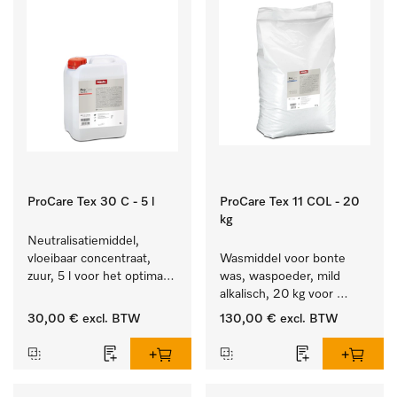
ProCare Tex 30 C - 5 l
ProCare Tex 11 COL - 20
kg
Neutralisatiemiddel, 
vloeibaar concentraat, 
Wasmiddel voor bonte 
zuur, 5 l voor het optimaal 
was, waspoeder, mild 
beschermen van het 
alkalisch, 20 kg voor 
textiel door betrouwbare 
behoud van kleur en 
30,00 €
excl. BTW
130,00 €
excl. BTW
neutralisatie.
reiniging van de bonte 
was.