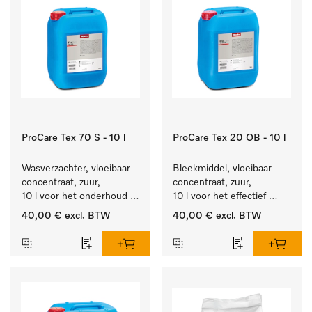
ProCare Tex 70 S - 10 l
ProCare Tex 20 OB - 10 l
Wasverzachter, vloeibaar 
Bleekmiddel, vloeibaar 
concentraat, zuur, 
concentraat, zuur, 
10 l voor het onderhoud 
10 l voor het effectief 
van vezels zodat het 
verwijderen van 
40,00 €
excl. BTW
40,00 €
excl. BTW
textiel lang zacht blijft.
hardnekkige vlekken.