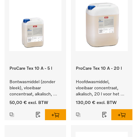
ProCare Tex 10 A - 5 l
ProCare Tex 10 A - 20 l
Bontwasmiddel (zonder 
Hoofdwasmiddel, 
bleek), vloeibaar 
vloeibaar concentraat, 
concentraat, alkalisch, 
alkalisch, 20 l voor het 
5 l voor het reinigen van 
reinigen van wit wasgoed 
50,00 €
excl. BTW
130,00 €
excl. BTW
wit wasgoed en 
en kleurechte bonte was.
kleurechte bonte was.