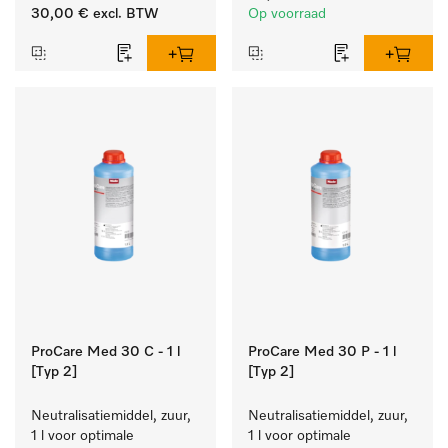
zacht blijft.
reinigen van wit wasgoed 
30,00 €
excl. BTW
Op voorraad
en kleurechte bonte was.
ProCare Med 30 C - 1 l
ProCare Med 30 P - 1 l
[Typ 2]
[Typ 2]
Neutralisatiemiddel, zuur, 
Neutralisatiemiddel, zuur, 
1 l voor optimale 
1 l voor optimale 