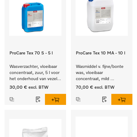
ProCare Tex 70 S - 5 l
ProCare Tex 10 MA - 10 l
Wasverzachter, vloeibaar 
Wasmiddel v. fijne/bonte 
concentraat, zuur, 5 l voor 
was, vloeibaar 
het onderhoud van vezels 
concentraat, mild 
zodat het textiel lang 
alkalisch, 10 l voor het 
30,00 €
excl. BTW
70,00 €
excl. BTW
zacht blijft.
reinigen van bonte was 
en gevoelig textiel.