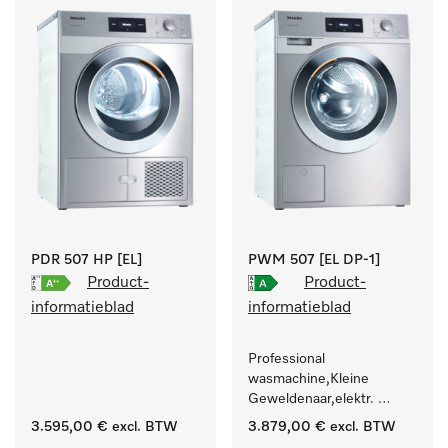
.
PDR 507 HP [EL]
PWM 507 [EL DP-1]
Product-
Product-
informatieblad
informatieblad
Professional 
wasmachine,Kleine 
Geweldenaar,elektr. 
verwarmd, met 
3.595,00 €
excl. BTW
3.879,00 €
excl. BTW
afvoerpomp en 