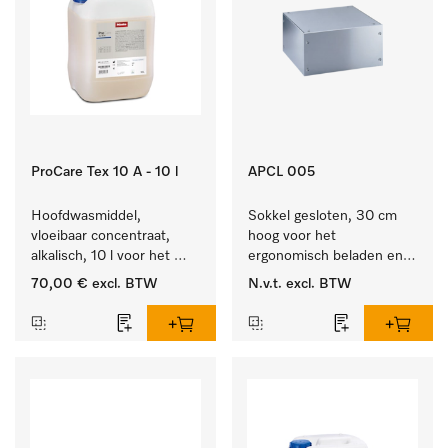
ProCare Tex 10 A - 10 l
APCL 005
Hoofdwasmiddel, 
Sokkel gesloten, 30 cm 
vloeibaar concentraat, 
hoog voor het 
alkalisch, 10 l voor het 
ergonomisch beladen en 
reinigen van wit wasgoed 
legen van de wasmachine 
70,00 €
excl. BTW
N.v.t.
excl. BTW
en kleurechte bonte was.
en droger.