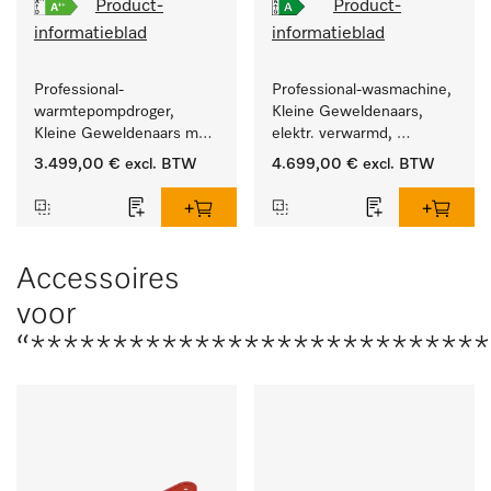
Product-
Product-
informatieblad
informatieblad
Professional-
Professional-wasmachine, 
warmtepompdroger, 
Kleine Geweldenaars, 
Kleine Geweldenaars met 
elektr. verwarmd, 
zeer laag energieverbruik 
afvoerklep en 
3.499,00 €
excl. BTW
4.699,00 €
excl. BTW
en korte programmaduur
doelgroepspecifieke 
programma's. 
Vermogen 8 kg  in 49 min 
.
Accessoires
voor
“****************************