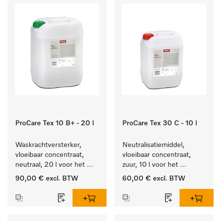
ProCare Tex 10 B+ - 20 l
ProCare Tex 30 C - 10 l
Waskrachtversterker, 
Neutralisatiemiddel, 
vloeibaar concentraat, 
vloeibaar concentraat, 
neutraal, 20 l voor het 
zuur, 10 l voor het 
effectief verwijderen van 
optimaal beschermen van 
90,00 €
excl. BTW
60,00 €
excl. BTW
vetvlekken.
het textiel door 
betrouwbare neutralisatie.