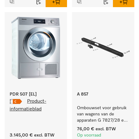
PDR 507 [EL]
A 857
Product-
Ombouwset voor gebruik 
informatieblad
van wagens van de 
apparaten G 7827/28 en 
PG 8527/28 in de 
76,00 €
excl. BTW
PG 86xx.
3.145,00 €
excl. BTW
Op voorraad