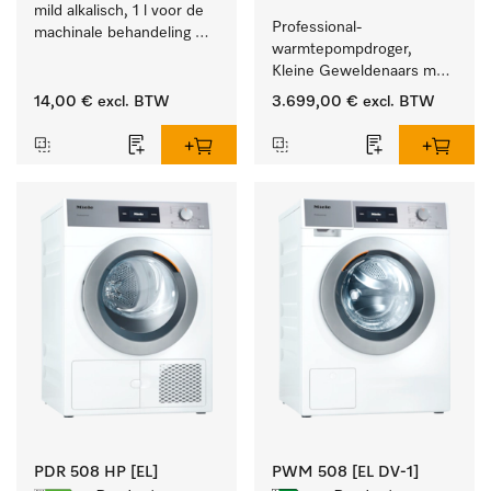
mild alkalisch, 1 l voor de 
Professional-
machinale behandeling 
warmtepompdroger, 
van instrumenten en 
Kleine Geweldenaars met 
voorwerpen.
zeer laag energieverbruik 
14,00 €
excl. BTW
3.699,00 €
excl. BTW
en korte programmaduur
PDR 508 HP [EL]
PWM 508 [EL DV-1]