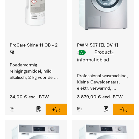
ProCare Shine 11 OB - 2
PWM 507 [EL DV-1]
kg
Product-
informatieblad
Poedervormig 
reinigingsmiddel, mild 
Professional-wasmachine, 
alkalisch, 2 kg voor de 
Kleine Geweldenaars, 
reiniging van sterk 
elektr. verwarmd, 
vervuild serviesgoed, 
afvoerklep en 
bestek en glazen.
24,00 €
excl. BTW
3.879,00 €
excl. BTW
doelgroepspecifieke 
programma's. 
Vermogen 7 kg  in 49 min 
.