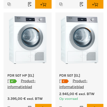
doelgroepspecifieke 
programma's. 
Vermogen 7 kg  in 49 min 
.
PDR 507 HP [EL]
PDR 507 [EL]
Product-
Product-
informatieblad
informatieblad
2.945,00 €
excl. BTW
3.395,00 €
excl. BTW
Op voorraad