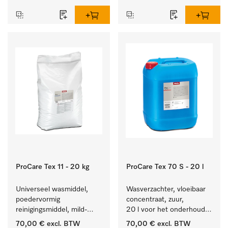
textiel lang zacht blijft.
hardnekkige vlekken.
ProCare Tex 11 - 20 kg
ProCare Tex 70 S - 20 l
Universeel wasmiddel, 
Wasverzachter, vloeibaar 
poedervormig 
concentraat, zuur, 
reinigingsmiddel, mild-
20 l voor het onderhoud 
alkalisch, 20 kg voor het 
van vezels zodat het 
70,00 €
excl. BTW
70,00 €
excl. BTW