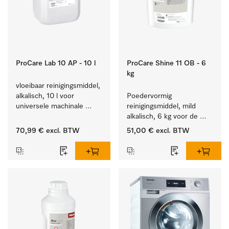
ProCare Lab 10 AP - 10 l
ProCare Shine 11 OB - 6
kg
vloeibaar reinigingsmiddel, 
alkalisch, 10 l voor 
Poedervormig 
universele machinale 
reinigingsmiddel, mild 
reiniging van 
alkalisch, 6 kg voor de 
laboratoriumglaswerk en -
reiniging van sterk 
70,99 €
excl. BTW
51,00 €
excl. BTW
gerei.
vervuild serviesgoed, 
bestek en glazen.