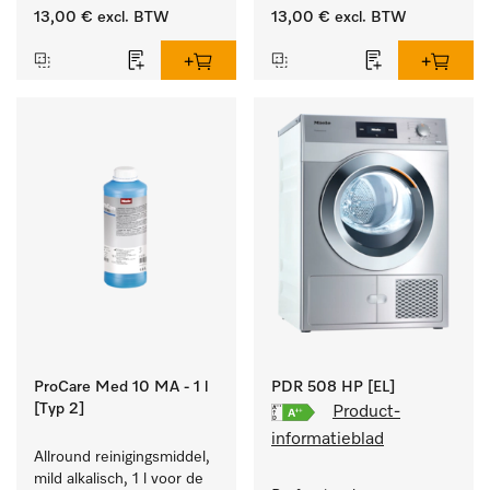
organische zuren.
anorganische zuren.
13,00 €
excl. BTW
13,00 €
excl. BTW
ProCare Med 10 MA - 1 l
PDR 508 HP [EL]
[Typ 2]
Product-
informatieblad
Allround reinigingsmiddel, 
mild alkalisch, 1 l voor de 