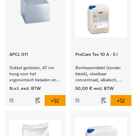
APCL 011
ProCare Tex 10 A - 5 l
Sokkel gesloten, 47 cm 
Bontwasmiddel (zonder 
hoog voor het 
bleek), vloeibaar 
ergonomisch beladen en 
concentraat, alkalisch, 
legen van de wasmachine 
5 l voor het reinigen van 
N.v.t.
excl. BTW
50,00 €
excl. BTW
en droger.
wit wasgoed en 
kleurechte bonte was.