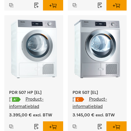
doelgroepspecifieke 
programma's. 
Vermogen 7 kg  in 49 min 
.
PDR 507 HP [EL]
PDR 507 [EL]
Product-
Product-
informatieblad
informatieblad
3.395,00 €
excl. BTW
3.145,00 €
excl. BTW