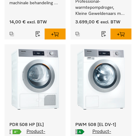
Professional-
machinale behandeling 
warmtepompdroger, 
van instrumenten en 
Kleine Geweldenaars met 
voorwerpen.
zeer laag energieverbruik 
14,00 €
excl. BTW
3.699,00 €
excl. BTW
en korte programmaduur
PDR 508 HP [EL]
PWM 508 [EL DV-1]
Product-
Product-