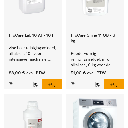
ProCare Lab 10 AT - 10 l
ProCare Shine 11 OB - 6
kg
vloeibaar reinigingsmiddel, 
alkalisch, 10 l voor 
Poedervormig 
intensieve machinale 
reinigingsmiddel, mild 
reiniging van 
alkalisch, 6 kg voor de 
laboratoriumglaswerk en -
reiniging van sterk 
88,00 €
excl. BTW
51,00 €
excl. BTW
gerei.
vervuild serviesgoed, 
bestek en glazen.