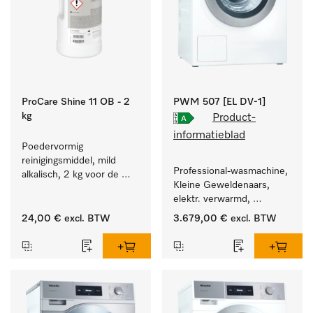
ProCare Shine 11 OB - 2
PWM 507 [EL DV-1]
kg
Product-
informatieblad
Poedervormig 
reinigingsmiddel, mild 
Professional-wasmachine, 
alkalisch, 2 kg voor de 
Kleine Geweldenaars, 
reiniging van sterk 
elektr. verwarmd, 
vervuild serviesgoed, 
afvoerklep en 
bestek en glazen.
24,00 €
excl. BTW
3.679,00 €
excl. BTW
doelgroepspecifieke 
programma's. 
Vermogen 7 kg  in 49 min 
.