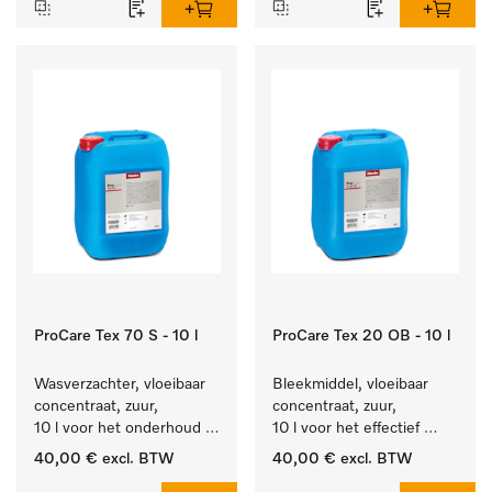
ProCare Tex 70 S - 10 l
ProCare Tex 20 OB - 10 l
Wasverzachter, vloeibaar 
Bleekmiddel, vloeibaar 
concentraat, zuur, 
concentraat, zuur, 
10 l voor het onderhoud 
10 l voor het effectief 
van vezels zodat het 
verwijderen van 
40,00 €
excl. BTW
40,00 €
excl. BTW
textiel lang zacht blijft.
hardnekkige vlekken.