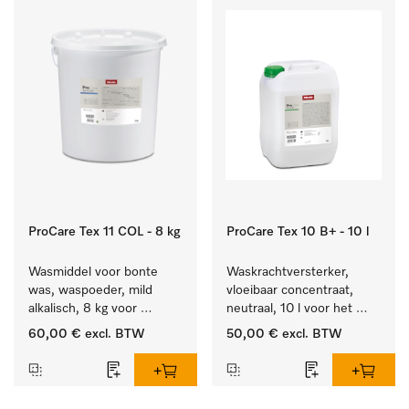
ProCare Tex 11 COL - 8 kg
ProCare Tex 10 B+ - 10 l
Wasmiddel voor bonte 
Waskrachtversterker, 
was, waspoeder, mild 
vloeibaar concentraat, 
alkalisch, 8 kg voor 
neutraal, 10 l voor het 
behoud van kleur en 
effectief verwijderen van 
60,00 €
excl. BTW
50,00 €
excl. BTW
reiniging van de bonte 
vetvlekken.
was.