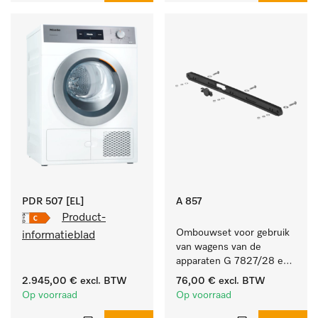
PDR 507 [EL]
A 857
Product-
Ombouwset voor gebruik 
informatieblad
van wagens van de 
apparaten G 7827/28 en 
PG 8527/28 in de 
2.945,00 €
excl. BTW
76,00 €
excl. BTW
PG 86xx.
Op voorraad
Op voorraad