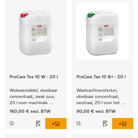
ProCare Tex 10 W - 20 l
ProCare Tex 10 B+ - 20 l
Wolwasmiddel, vloeibaar 
Waskrachtversterker, 
concentraat, zwak zuur, 
vloeibaar concentraat, 
20 l voor machinale 
neutraal, 20 l voor het 
reiniging van wol.
effectief verwijderen van 
160,00 €
excl. BTW
90,00 €
excl. BTW
vetvlekken.