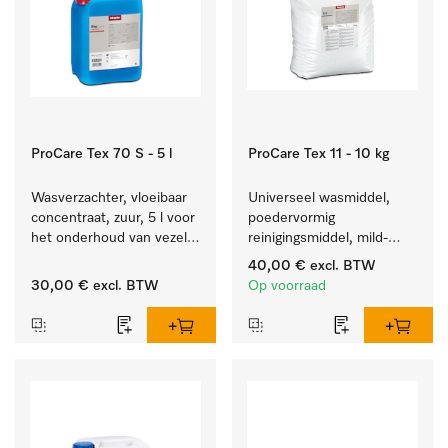
ProCare Tex 70 S - 5 l
ProCare Tex 11 - 10 kg
Wasverzachter, vloeibaar 
Universeel wasmiddel, 
concentraat, zuur, 5 l voor 
poedervormig 
het onderhoud van vezels 
reinigingsmiddel, mild-
zodat het textiel lang 
alkalisch, 10 kg voor het 
40,00 €
excl. BTW
zacht blijft.
reinigen van wit wasgoed 
30,00 €
excl. BTW
Op voorraad
en kleurechte bonte was.