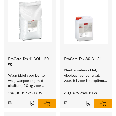
ProCare Tex 11 COL - 20
ProCare Tex 30 C - 5 l
kg
Neutralisatiemiddel, 
Wasmiddel voor bonte 
vloeibaar concentraat, 
was, waspoeder, mild 
zuur, 5 l voor het optimaal 
alkalisch, 20 kg voor 
beschermen van het 
behoud van kleur en 
textiel door betrouwbare 
130,00 €
excl. BTW
30,00 €
excl. BTW
reiniging van de bonte 
neutralisatie.
was.