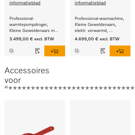
informatieblad
informatieblad
Professional-
Professional-wasmachine, 
warmtepompdroger, 
Kleine Geweldenaars, 
Kleine Geweldenaars met 
elektr. verwarmd, 
zeer laag energieverbruik 
afvoerklep en 
3.499,00 €
excl. BTW
4.699,00 €
excl. BTW
en korte programmaduur
doelgroepspecifieke 
programma's. 
Vermogen 8 kg  in 49 min 
.
Accessoires
voor
“****************************