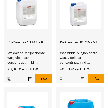
ProCare Tex 10 MA - 10 l
ProCare Tex 10 MA - 5 l
Wasmiddel v. fijne/bonte 
Wasmiddel v. fijne/bonte 
was, vloeibaar 
was, vloeibaar 
concentraat, mild 
concentraat, mild 
alkalisch, 10 l voor het 
alkalisch, 5 l voor het 
70,00 €
excl. BTW
40,00 €
excl. BTW
reinigen van bonte was 
reinigen van bonte was 
en gevoelig textiel.
en gevoelig textiel.