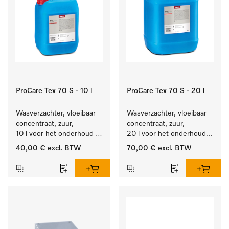
ProCare Tex 70 S - 10 l
ProCare Tex 70 S - 20 l
Wasverzachter, vloeibaar 
Wasverzachter, vloeibaar 
concentraat, zuur, 
concentraat, zuur, 
10 l voor het onderhoud 
20 l voor het onderhoud 
van vezels zodat het 
van vezels zodat het 
40,00 €
excl. BTW
70,00 €
excl. BTW
textiel lang zacht blijft.
textiel lang zacht blijft.