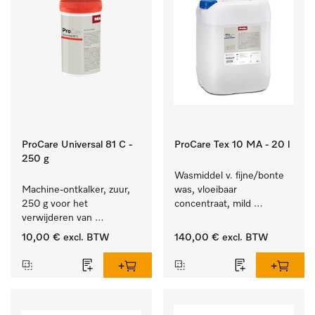
ProCare Universal 81 C -
ProCare Tex 10 MA - 20 l
250 g
Wasmiddel v. fijne/bonte 
Machine-ontkalker, zuur, 
was, vloeibaar 
250 g voor het 
concentraat, mild 
verwijderen van 
alkalisch, 20 l voor het 
hardnekkige kalkaanslag.
reinigen van bonte was 
10,00 €
excl. BTW
140,00 €
excl. BTW
en gevoelig textiel.