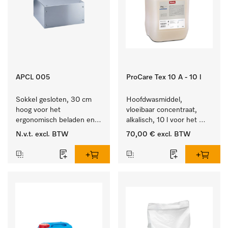
APCL 005
ProCare Tex 10 A - 10 l
Sokkel gesloten, 30 cm 
Hoofdwasmiddel, 
hoog voor het 
vloeibaar concentraat, 
ergonomisch beladen en 
alkalisch, 10 l voor het 
legen van de wasmachine 
reinigen van wit wasgoed 
N.v.t.
excl. BTW
70,00 €
excl. BTW
en droger.
en kleurechte bonte was.