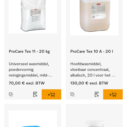
ProCare Tex 11 - 20 kg
ProCare Tex 10 A - 20 l
Universeel wasmiddel, 
Hoofdwasmiddel, 
poedervormig 
vloeibaar concentraat, 
reinigingsmiddel, mild-
alkalisch, 20 l voor het 
alkalisch, 20 kg voor het 
reinigen van wit wasgoed 
70,00 €
excl. BTW
130,00 €
excl. BTW
reinigen van wit wasgoed 
en kleurechte bonte was.
en kleurechte bonte was.