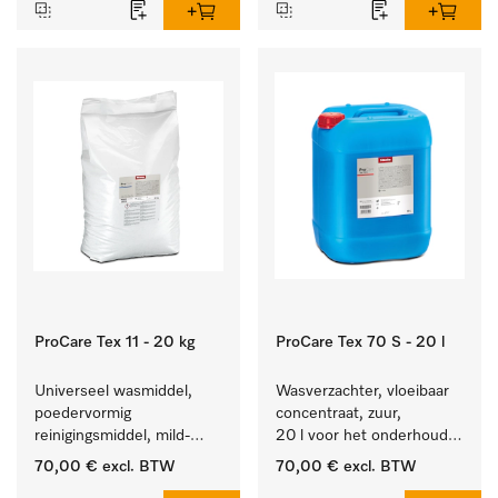
ProCare Tex 11 - 20 kg
ProCare Tex 70 S - 20 l
Universeel wasmiddel, 
Wasverzachter, vloeibaar 
poedervormig 
concentraat, zuur, 
reinigingsmiddel, mild-
20 l voor het onderhoud 
alkalisch, 20 kg voor het 
van vezels zodat het 
70,00 €
excl. BTW
70,00 €
excl. BTW
reinigen van wit wasgoed 
textiel lang zacht blijft.