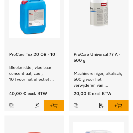
ProCare Tex 20 OB - 10 l
ProCare Universal 77 A -
500 g
Bleekmiddel, vloeibaar 
concentraat, zuur, 
Machinereiniger, alkalisch, 
10 l voor het effectief 
500 g voor het 
verwijderen van 
verwijderen van 
hardnekkige vlekken.
hardnekkige 
40,00 €
excl. BTW
20,00 €
excl. BTW
zetmeelaanslag.