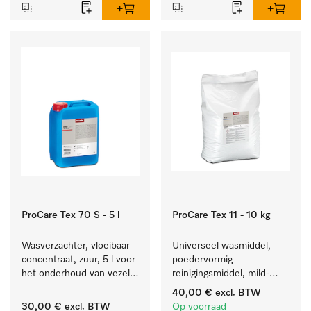
en kleurechte bonte was.
ProCare Tex 70 S - 5 l
ProCare Tex 11 - 10 kg
Wasverzachter, vloeibaar 
Universeel wasmiddel, 
concentraat, zuur, 5 l voor 
poedervormig 
het onderhoud van vezels 
reinigingsmiddel, mild-
zodat het textiel lang 
alkalisch, 10 kg voor het 
40,00 €
excl. BTW
zacht blijft.
reinigen van wit wasgoed 
30,00 €
excl. BTW
Op voorraad