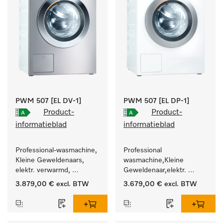
PWM 507 [EL DV-1]
PWM 507 [EL DP-1]
Product-
Product-
informatieblad
informatieblad
Professional-wasmachine, 
Professional 
Kleine Geweldenaars, 
wasmachine,Kleine 
elektr. verwarmd, 
Geweldenaar,elektr. 
afvoerklep en 
verwarmd, met 
3.879,00 €
excl. BTW
3.679,00 €
excl. BTW
doelgroepspecifieke 
afvoerpomp en 
programma's. 
doelgroepspecifieke 
Vermogen 7 kg  in 49 min 
programma's. 
.
Vermogen 7 kg  in 49 min 