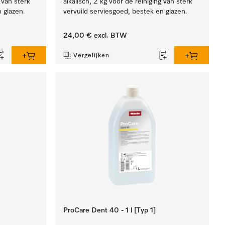
g van sterk
alkalisch, 2 kg voor de reiniging van sterk
 glazen.
vervuild serviesgoed, bestek en glazen.
24,00 €
excl. BTW
Vergelijken
ProCare Dent 40 - 1 l [Typ 1]