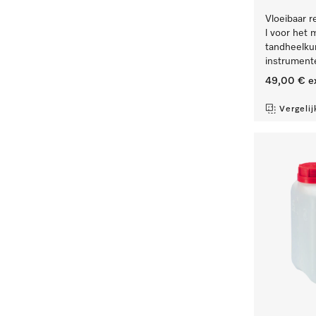
Vloeibaar re
l voor het 
tandheelku
instrument
49,00 €
e
Vergelij