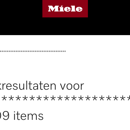
**************************************
resultaten voor
*******************
9 items