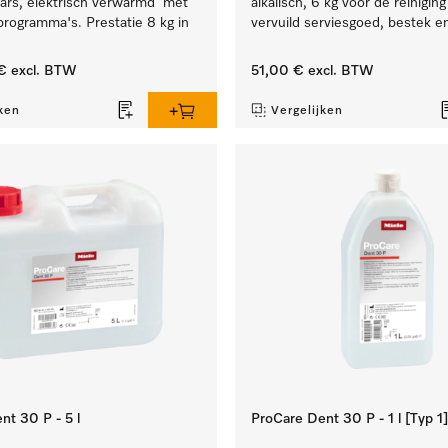
rs, elektrisch verwarmd met
alkalisch, 6 kg voor de reinigin
programma's. Prestatie 8 kg in
vervuild serviesgoed, bestek en
€
excl. BTW
51,00 €
excl. BTW
ken
Vergelijken
nt 30 P - 5 l
ProCare Dent 30 P - 1 l [Typ 1]