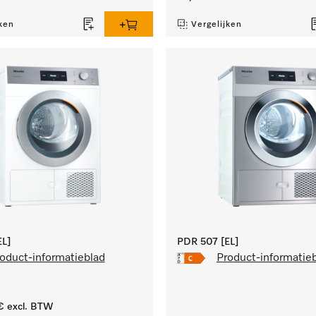
ken
Vergelijken
L]
PDR 507 [EL]
oduct-informatieblad
Product-informatie
€
excl. BTW