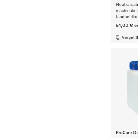
Neutralisat
machinale 
tandheelku
54,00 €
ex
Vergelij
ProCare De