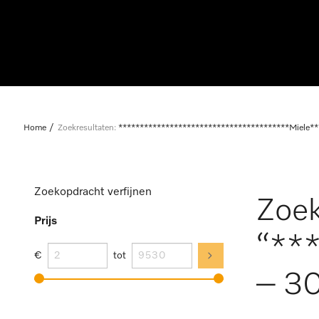
Home
Zoekresultaten:
****************************************Miele**
Zoekopdracht verfijnen
Zoek
Prijs
“**
€
tot
– 30