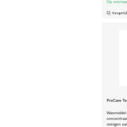
Op voorraa
Vergelij
ProCare Te
Wasmiddel v
concentraat
reinigen va