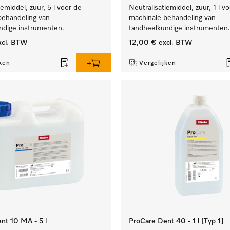
iemiddel, zuur, 5 l voor de
Neutralisatiemiddel, zuur, 1 l v
behandeling van
machinale behandeling van
ndige instrumenten.
tandheelkundige instrumenten.
cl. BTW
12,00 €
excl. BTW
ken
Vergelijken
nt 10 MA - 5 l
ProCare Dent 40 - 1 l [Typ 1]