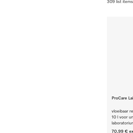
309 list items
ProCare Lab
vloeibaar re
10 l voor u
laboratoriu
70,99 €
ex