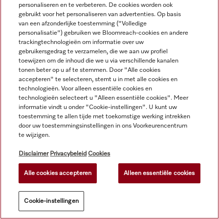
personaliseren en te verbeteren. De cookies worden ook
gebruikt voor het personaliseren van advertenties. Op basis
van een afzonderlijke toestemming ("Volledige
personalisatie") gebruiken we Bloomreach-cookies en andere
trackingtechnologieën om informatie over uw
gebruikersgedrag te verzamelen, die we aan uw profiel
toewijzen om de inhoud die we u via verschillende kanalen
tonen beter op u af te stemmen. Door "Alle cookies
APCL 019
ProCare Tex 10 MA - 20 l
accepteren" te selecteren, stemt u in met alle cookies en
technologieën. Voor alleen essentiële cookies en
Communicatiebox 
Wasmiddel v. fijne/bonte 
technologieën selecteert u "Alleen essentiële cookies". Meer
inclusief montageset  om 
was, vloeibaar 
informatie vindt u onder "Cookie-instellingen". U kunt uw
verbinding te maken 
concentraat, mild 
toestemming te allen tijde met toekomstige werking intrekken
tussen 
alkalisch, 20 l voor het 
door uw toestemmingsinstellingen in ons Voorkeurencentrum
N.v.t.
excl. BTW
140,00 €
excl. BTW
wasmachine/luchtafvoerdroger 
reinigen van bonte was 
te wijzigen.
en externe systemen.
en gevoelig textiel.
Disclaimer
Privacybeleid
Cookies
Alle cookies accepteren
Alleen essentiële cookies
Cookie-instellingen