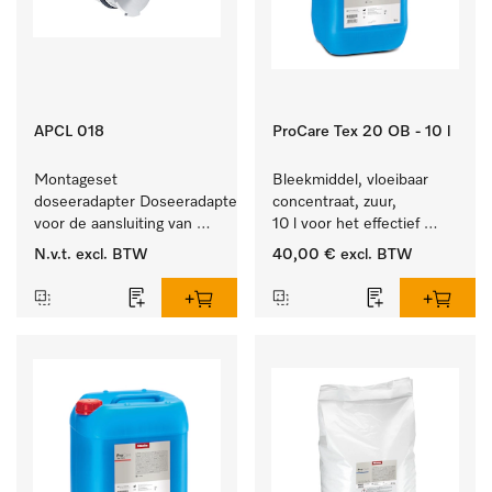
APCL 018
ProCare Tex 20 OB - 10 l
Montageset 
Bleekmiddel, vloeibaar 
doseeradapter Doseeradapterset 
concentraat, zuur, 
voor de aansluiting van 
10 l voor het effectief 
doseersystemen met 
verwijderen van 
N.v.t.
excl. BTW
40,00 €
excl. BTW
waterspoeling. 
hardnekkige vlekken.