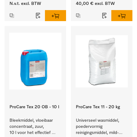
tussen de 
van vezels zodat het 
N.v.t.
excl. BTW
40,00 €
excl. BTW
warmtepompdroger en 
textiel lang zacht blijft.
externe systemen.
ProCare Tex 20 OB - 10 l
ProCare Tex 11 - 20 kg
Bleekmiddel, vloeibaar 
Universeel wasmiddel, 
concentraat, zuur, 
poedervormig 
10 l voor het effectief 
reinigingsmiddel, mild-