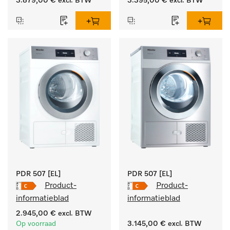
3.879,00 €
excl. BTW
3.395,00 €
excl. BTW
afvoerpomp en 
doelgroepspecifieke 
programma's. 
Vermogen 7 kg  in 49 min 
.
PDR 507 [EL]
PDR 507 [EL]
Product-
Product-
informatieblad
informatieblad
2.945,00 €
excl. BTW
Op voorraad
3.145,00 €
excl. BTW