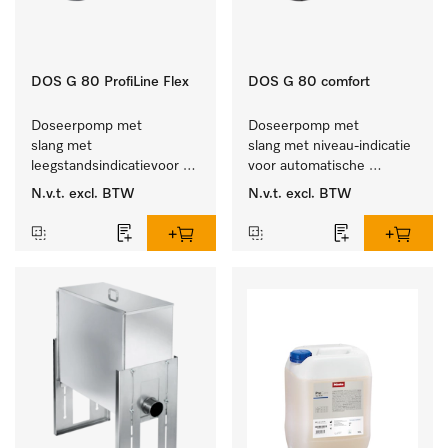
DOS G 80 ProfiLine Flex
DOS G 80 comfort
Doseerpomp met 
Doseerpomp met 
slang met 
slang met niveau-indicatie 
leegstandsindicatievoor 
voor automatische 
de autom. dosering van 
dosering van vloeibare 
N.v.t.
excl. BTW
N.v.t.
excl. BTW
vloeibaar reinigingsmiddel.
reinigingsmiddelen