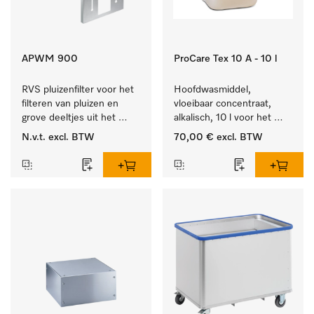
APWM 900
ProCare Tex 10 A - 10 l
RVS pluizenfilter voor het 
Hoofdwasmiddel, 
filteren van pluizen en 
vloeibaar concentraat, 
grove deeltjes uit het 
alkalisch, 10 l voor het 
spoelwater. 
reinigen van wit wasgoed 
N.v.t.
excl. BTW
70,00 €
excl. BTW
en kleurechte bonte was.