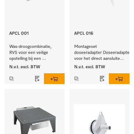
APCL 001
APCL 016
Was-droogcombinatie, 
Montageset 
RVS voor een veilige 
doseeradapter Doseeradapterse
opstelling bij een 
voor het direct aansluiten 
was/droogzuil.
van doseerpompen. 
N.v.t.
excl. BTW
N.v.t.
excl. BTW