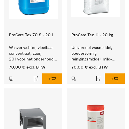
ProCare Tex 70 S - 20 l
ProCare Tex 11 - 20 kg
Wasverzachter, vloeibaar 
Universeel wasmiddel, 
concentraat, zuur, 
poedervormig 
20 l voor het onderhoud 
reinigingsmiddel, mild-
van vezels zodat het 
alkalisch, 20 kg voor het 
70,00 €
excl. BTW
70,00 €
excl. BTW
textiel lang zacht blijft.
reinigen van wit wasgoed 
en kleurechte bonte was.