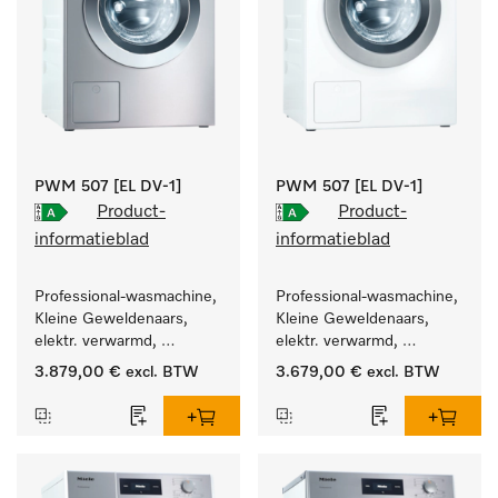
PWM 507 [EL DV-1]
PWM 507 [EL DV-1]
Product-
Product-
informatieblad
informatieblad
Professional-wasmachine, 
Professional-wasmachine, 
Kleine Geweldenaars, 
Kleine Geweldenaars, 
elektr. verwarmd, 
elektr. verwarmd, 
afvoerklep en 
afvoerklep en 
3.879,00 €
excl. BTW
3.679,00 €
excl. BTW
doelgroepspecifieke 
doelgroepspecifieke 
programma's. 
programma's. 
Vermogen 7 kg  in 49 min 
Vermogen 7 kg  in 49 min 
.
.