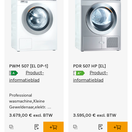
PWM 507 [EL DP-1]
PDR 507 HP [EL]
Product-
Product-
informatieblad
informatieblad
Professional 
wasmachine,Kleine 
Geweldenaar,elektr. 
verwarmd, met 
3.679,00 €
excl. BTW
3.595,00 €
excl. BTW
afvoerpomp en 
doelgroepspecifieke 
programma's. 