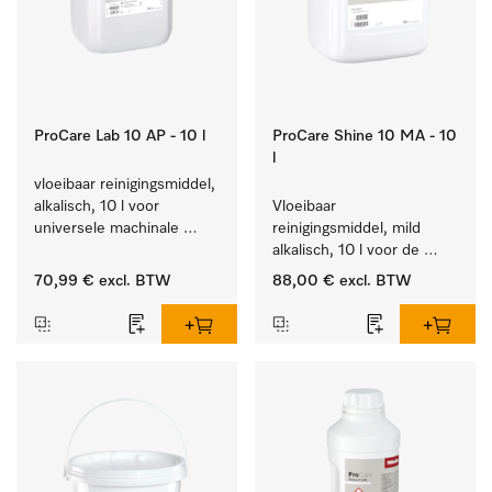
ProCare Lab 10 AP - 10 l
ProCare Shine 10 MA - 10
l
vloeibaar reinigingsmiddel, 
alkalisch, 10 l voor 
Vloeibaar 
universele machinale 
reinigingsmiddel, mild 
reiniging van 
alkalisch, 10 l voor de 
laboratoriumglaswerk en -
reiniging van lichte 
70,99 €
excl. BTW
88,00 €
excl. BTW
gerei.
vervuiling op serviesgoed, 
bestek en glazen.