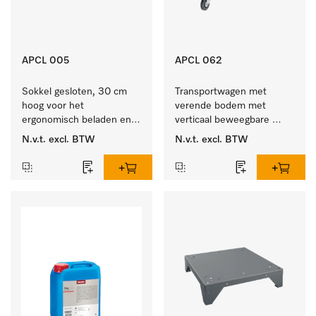
APCL 005
APCL 062
Sokkel gesloten, 30 cm 
Transportwagen met 
hoog voor het 
verende bodem met 
ergonomisch beladen en 
verticaal beweegbare 
legen van de wasmachine 
bodem voor een 
N.v.t.
excl. BTW
N.v.t.
excl. BTW
en droger.
gelijkblijvende 
greephoogte.