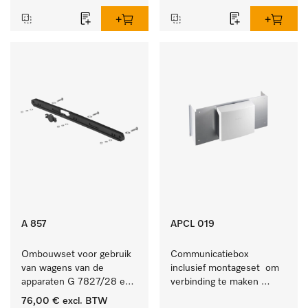
A 857
APCL 019
Ombouwset voor gebruik 
Communicatiebox 
van wagens van de 
inclusief montageset  om 
apparaten G 7827/28 en 
verbinding te maken 
PG 8527/28 in de 
tussen 
76,00 €
excl. BTW