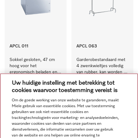
APCL 011
APCL 063
Sokkel gesloten, 47 cm 
Garderobestandaard met 
hoog voor het 
4 zwenkwieltjes volledig 
ergonomisch beladen en 
van rubber, kan worden 
legen van de wasmachine 
vastgezet.
N.v.t.
excl. BTW
N.v.t.
excl. BTW
Uw huidige instelling met betrekking tot
en droger.
cookies waarvoor toestemming vereist is
Om de goede werking van onze website te garanderen, maakt
Miele gebruik van essentiële cookies. Met uw toestemming
gebruiken we ook niet-essentiële cookies en
trackingtechnologieën voor marketing- en analysedoeleinden,
waaronder cookies van derden van onze partners en
dienstverleners, die informatie verzamelen over uw gebruik
van de website en ons helpen uw online ervaring te