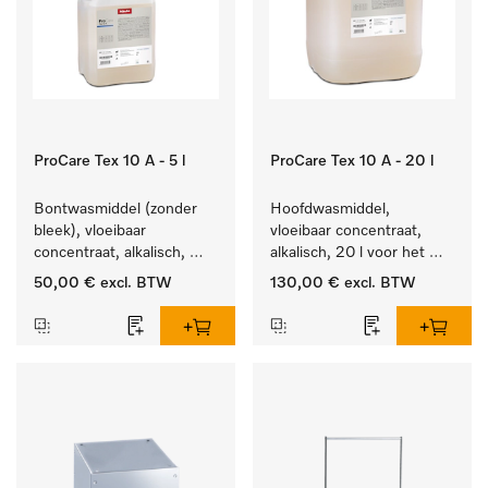
ProCare Tex 10 A - 5 l
ProCare Tex 10 A - 20 l
Bontwasmiddel (zonder 
Hoofdwasmiddel, 
bleek), vloeibaar 
vloeibaar concentraat, 
concentraat, alkalisch, 
alkalisch, 20 l voor het 
5 l voor het reinigen van 
reinigen van wit wasgoed 
50,00 €
excl. BTW
130,00 €
excl. BTW
wit wasgoed en 
en kleurechte bonte was.
kleurechte bonte was.