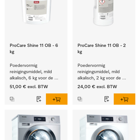
ProCare Shine 11 OB - 6
ProCare Shine 11 OB - 2
kg
kg
Poedervormig 
Poedervormig 
reinigingsmiddel, mild 
reinigingsmiddel, mild 
alkalisch, 6 kg voor de 
alkalisch, 2 kg voor de 
reiniging van sterk 
reiniging van sterk 
51,00 €
excl. BTW
24,00 €
excl. BTW
vervuild serviesgoed, 
vervuild serviesgoed, 
bestek en glazen.
bestek en glazen.