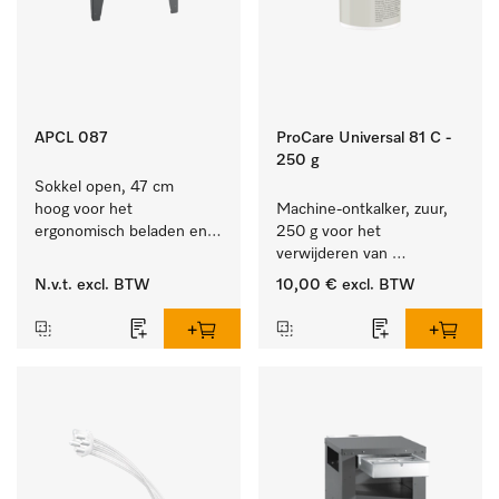
APCL 087
ProCare Universal 81 C -
250 g
Sokkel open, 47 cm 
hoog voor het 
Machine-ontkalker, zuur, 
ergonomisch beladen en 
250 g voor het 
ontladen van de 
verwijderen van 
wasmachine en droger. 
hardnekkige kalkaanslag.
N.v.t.
excl. BTW
10,00 €
excl. BTW