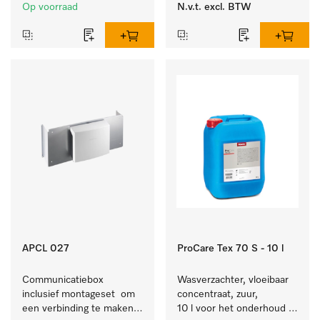
PG 86xx.
wasmachine/luchtafvoerdroger 
Op voorraad
N.v.t.
excl. BTW
en externe systemen.
APCL 027
ProCare Tex 70 S - 10 l
Communicatiebox 
Wasverzachter, vloeibaar 
inclusief montageset  om 
concentraat, zuur, 
een verbinding te maken 
10 l voor het onderhoud 