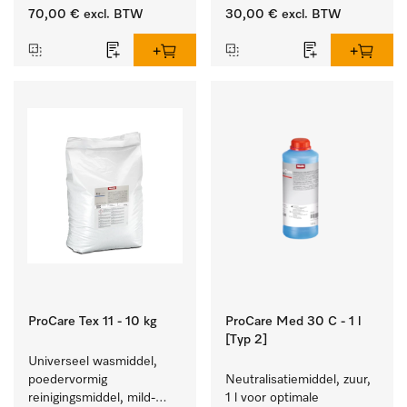
van vezels zodat het 
zodat het textiel lang 
70,00 €
excl. BTW
30,00 €
excl. BTW
textiel lang zacht blijft.
zacht blijft.
ProCare Tex 11 - 10 kg
ProCare Med 30 C - 1 l
[Typ 2]
Universeel wasmiddel, 
poedervormig 
Neutralisatiemiddel, zuur, 
reinigingsmiddel, mild-
1 l voor optimale 