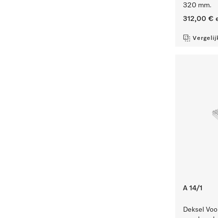
320 mm.
312,00 €
e
Vergelij
A 14/1
Deksel Voor