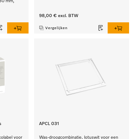
130 mm,
98,00 €
excl. BTW
Vergelijken
s
APCL 031
olabel voor
Was-droogcombinatie, lotuswit voor een