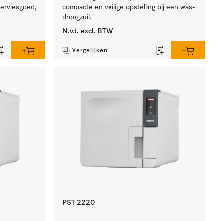
 serviesgoed,
compacte en veilige opstelling bij een was-
droogzuil.
N.v.t.
excl. BTW
Vergelijken
PST 2220