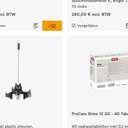
spuitmonddiameter 6, lengte 
10 stuks.
xcl. BTW
260,00 €
excl. BTW
ken
Vergelijken
ProCare Shine 12 GC - 40 Tab
et plastic steunen,
40 vaatwastabletten met EU ec