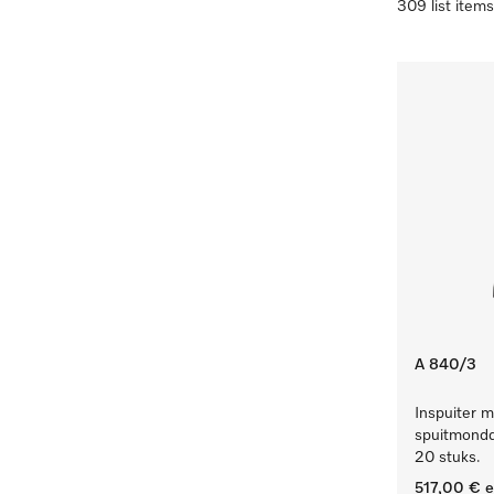
309 list items
A 840/3
Inspuiter m
spuitmondd
20 stuks.
517,00 €
e