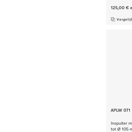
125,00 €
e
Vergelij
APLW 071
Inspuiter m
tot Ø 105 m