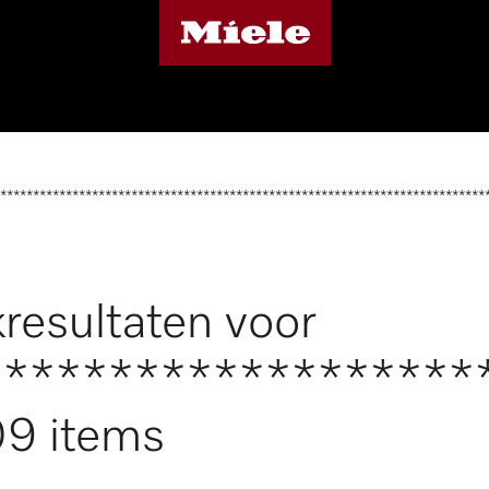
**************************************************************************
resultaten voor
*******************
9 items