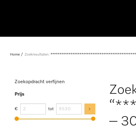
Home
Zoekresultaten:
***********************************************
Zoekopdracht verfijnen
Zoek
Prijs
“**
€
tot
– 30