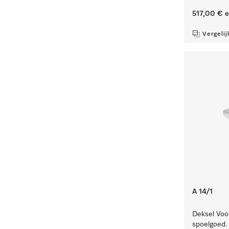
517,00 €
e
Vergelij
A 14/1
Deksel Voor
spoelgoed.