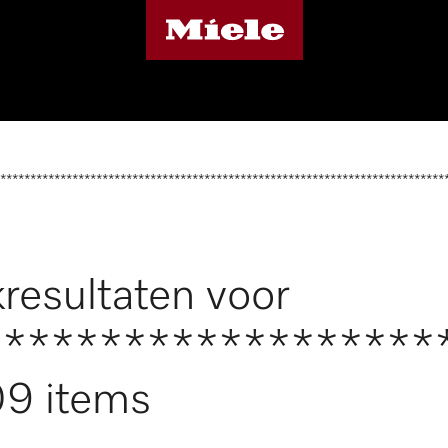
**************************************************************************
resultaten voor
*******************
9 items