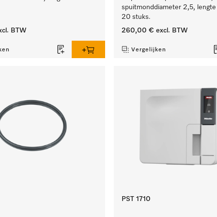
spuitmonddiameter 2,5, lengt
20 stuks.
xcl. BTW
260,00 €
excl. BTW
ken
Vergelijken
PST 1710