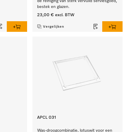
de reiniging van sterk vervuild serviesgoed,
bestek en glazen.
23,00 €
excl. BTW
Vergelijken
APCL 031
Was-droogcombinatie, lotuswit voor een