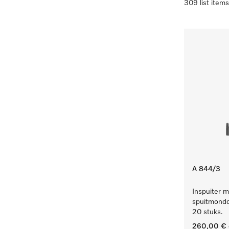
309 list items
A 844/3
Inspuiter m
spuitmondd
20 stuks.
260,00 €