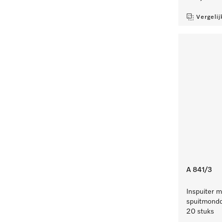
Vergelij
A 841/3
Inspuiter m
spuitmondd
20 stuks