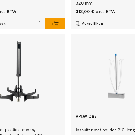
320 mm.
xcl. BTW
312,00 €
excl. BTW
ken
Vergelijken
APLW 067
et plastic steunen,
Inspuiter met houder Ø 6, len