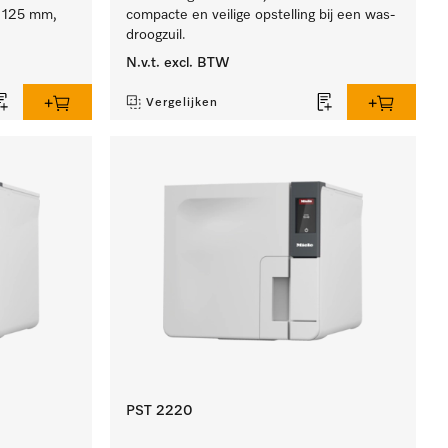
e 125 mm,
compacte en veilige opstelling bij een was-
droogzuil.
N.v.t.
excl. BTW
Vergelijken
PST 2220