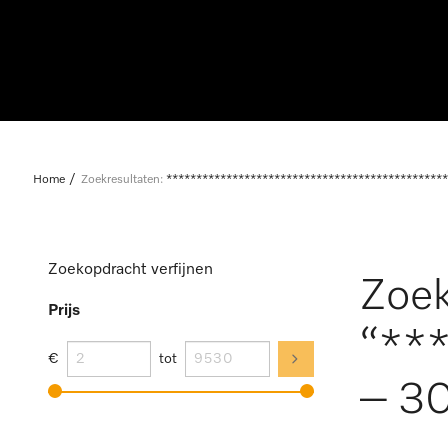
Home
Zoekresultaten:
***********************************************
Zoekopdracht verfijnen
Zoek
Prijs
“**
€
tot
– 30