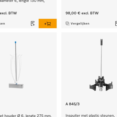
iameter 6, lengte 130 mm,
excl. BTW
98,00 €
excl. BTW
ken
Vergelijken
A 845/3
Inspuiter met plastic steunen,
met houder Ø 6, lengte 275 mm.