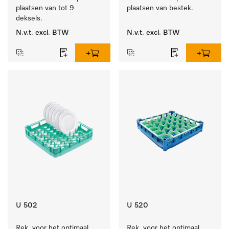
plaatsen van tot 9 
plaatsen van bestek.
deksels.
N.v.t.
excl. BTW
N.v.t.
excl. BTW
U 502
U 520
Rek  voor het optimaal 
Rek  voor het optimaal 