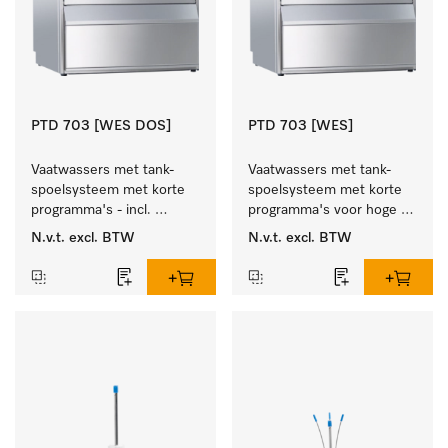
PTD 703 [WES DOS]
PTD 703 [WES]
Vaatwassers met tank-
Vaatwassers met tank-
spoelsysteem met korte 
spoelsysteem met korte 
programma's - incl. 
programma's voor hoge 
geïntegreerde 
spoelsnelheden - incl. 
N.v.t.
excl. BTW
N.v.t.
excl. BTW
wasmiddelreservoirs en 
geïntegreerde ontharder.
ontharder.