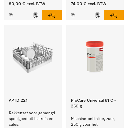
vuil op serviesgoed, 
ideaal voor glazen.
90,00 €
excl. BTW
74,00 €
excl. BTW
bestek en glazen.
APTD 221
ProCare Universal 81 C -
250 g
Rekkenset voor gemengd 
spoelgoed uit bistro's en 
Machine-ontkalker, zuur, 
cafés.
250 g voor het 