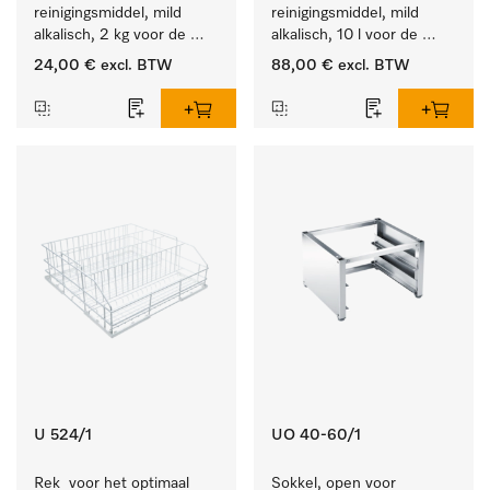
reinigingsmiddel, mild 
reinigingsmiddel, mild 
alkalisch, 2 kg voor de 
alkalisch, 10 l voor de 
reiniging van sterk 
reiniging van lichte 
24,00 €
excl. BTW
88,00 €
excl. BTW
vervuild serviesgoed, 
vervuiling op serviesgoed, 
bestek en glazen.
bestek en glazen.
U 524/1
UO 40-60/1
Rek  voor het optimaal 
Sokkel, open voor 