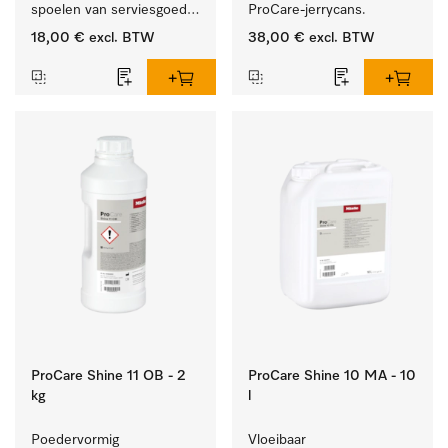
spoelen van serviesgoed, 
ProCare-jerrycans. 
bestek en glazen.
18,00 €
excl. BTW
38,00 €
excl. BTW
ProCare Shine 11 OB - 2
ProCare Shine 10 MA - 10
kg
l
Poedervormig 
Vloeibaar 