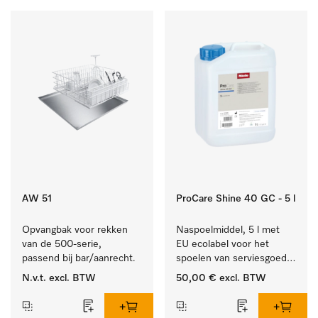
AW 51
ProCare Shine 40 GC - 5 l
Opvangbak voor rekken 
Naspoelmiddel, 5 l met 
van de 500-serie, 
EU ecolabel voor het 
passend bij bar/aanrecht.
spoelen van serviesgoed, 
bestek en glazen.
N.v.t.
excl. BTW
50,00 €
excl. BTW