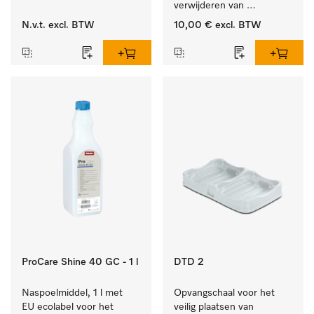
verwijderen van 
hardnekkige kalkaanslag.
N.v.t.
excl. BTW
10,00 €
excl. BTW
ProCare Shine 40 GC - 1 l
DTD 2
Naspoelmiddel, 1 l met 
Opvangschaal voor het 
EU ecolabel voor het 
veilig plaatsen van 