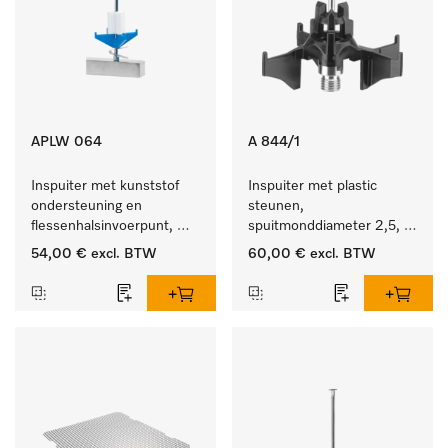
APLW 064
A 844/1
Inspuiter met kunststof 
Inspuiter met plastic 
ondersteuning en 
steunen, 
flessenhalsinvoerpunt, 
spuitmonddiameter 2,5, 
ster, Ø 6, lengte 225 mm.
lengte 80 mm, 5 stuks.
54,00 €
excl. BTW
60,00 €
excl. BTW