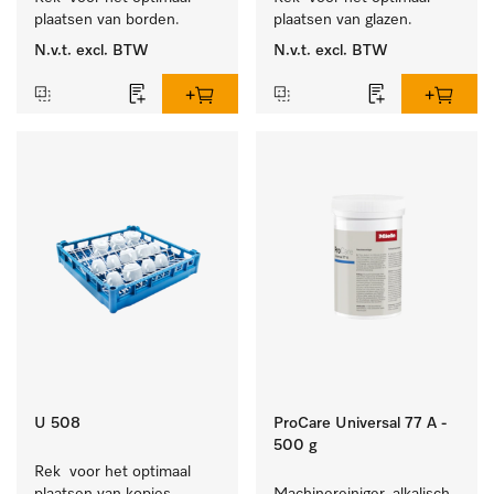
plaatsen van borden.
plaatsen van glazen.
N.v.t.
excl. BTW
N.v.t.
excl. BTW
U 508
ProCare Universal 77 A -
500 g
Rek  voor het optimaal 