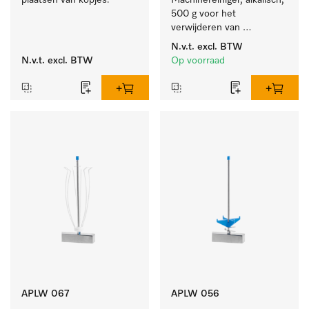
plaatsen van kopjes.
Machinereiniger, alkalisch, 
500 g voor het 
verwijderen van 
hardnekkige 
N.v.t.
excl. BTW
zetmeelaanslag.
N.v.t.
excl. BTW
Op voorraad
APLW 067
APLW 056