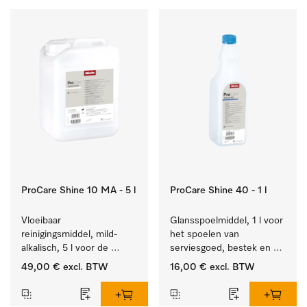
ProCare Shine 10 MA - 5 l
ProCare Shine 40 - 1 l
Vloeibaar 
Glansspoelmiddel, 1 l voor 
reinigingsmiddel, mild-
het spoelen van 
alkalisch, 5 l voor de 
serviesgoed, bestek en 
reiniging van lichte 
ideaal voor glazen.
49,00 €
excl. BTW
16,00 €
excl. BTW
vervuiling op serviesgoed, 
bestek en glazen.