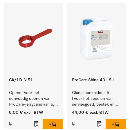
CK/1 DIN 51
ProCare Shine 40 - 5 l
Opener voor het 
Glansspoelmiddel, 5 
eenvoudig openen van 
l voor het spoelen van 
ProCare-jerrycans van 5, 
serviesgoed, bestek en 
10 en 20 l.
ideaal voor glazen.
8,00 €
excl. BTW
44,00 €
excl. BTW