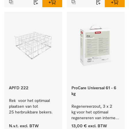
bestek en glazen.
APFD 222
ProCare Universal 61 - 6
kg
Rek  voor het optimaal 
plaatsen van tot 
Regenereerzout, 3 x 2 
25 herbruikbare bekers.
kg voor het optimaal 
regenereren van interne 
waterontharders.
N.v.t.
excl. BTW
13,00 €
excl. BTW