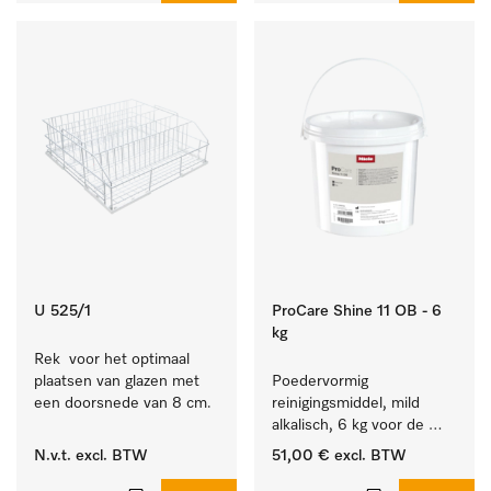
U 525/1
ProCare Shine 11 OB - 6
kg
Rek  voor het optimaal 
plaatsen van glazen met 
Poedervormig 
een doorsnede van 8 cm.
reinigingsmiddel, mild 
alkalisch, 6 kg voor de 
reiniging van sterk 
N.v.t.
excl. BTW
51,00 €
excl. BTW
vervuild serviesgoed, 