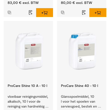
van alledaags vuil op 
bestek en glazen.
83,00 €
excl. BTW
80,00 €
excl. BTW
serviesgoed, bestek en 
glazen.
ProCare Shine 10 A - 10 l
ProCare Shine 40 - 10 l
vloeibaar reinigingsmiddel, 
Glansspoelmiddel, 10 
alkalisch, 10 l voor de 
l voor het spoelen van 
reiniging van hardnekkig 
serviesgoed, bestek en 