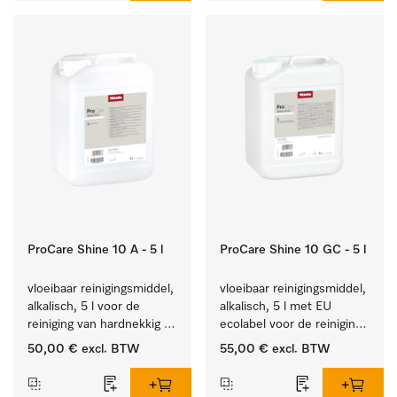
ProCare Shine 10 A - 5 l
ProCare Shine 10 GC - 5 l
vloeibaar reinigingsmiddel, 
vloeibaar reinigingsmiddel, 
alkalisch, 5 l voor de 
alkalisch, 5 l met EU 
reiniging van hardnekkig 
ecolabel voor de reiniging 
vuil op serviesgoed, 
van alledaags vuil op 
50,00 €
excl. BTW
55,00 €
excl. BTW
bestek en glazen.
serviesgoed, bestek en 
glazen.