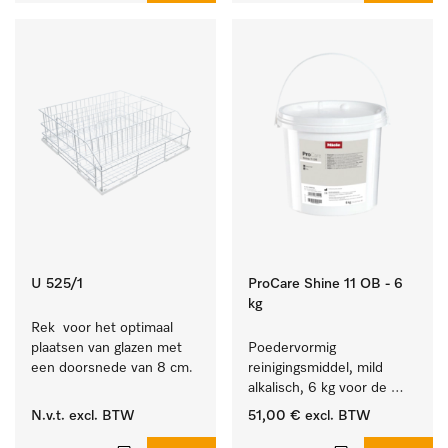
U 525/1
ProCare Shine 11 OB - 6
kg
Rek  voor het optimaal 
plaatsen van glazen met 
Poedervormig 
een doorsnede van 8 cm.
reinigingsmiddel, mild 
alkalisch, 6 kg voor de 
reiniging van sterk 
N.v.t.
excl. BTW
51,00 €
excl. BTW
vervuild serviesgoed, 