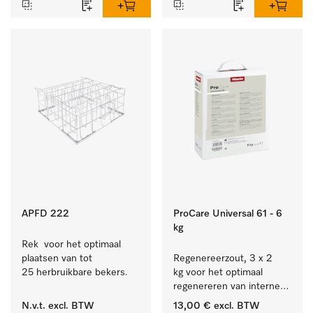
bestek en glazen.
APFD 222
ProCare Universal 61 - 6
kg
Rek  voor het optimaal 
plaatsen van tot 
Regenereerzout, 3 x 2 
25 herbruikbare bekers.
kg voor het optimaal 
regenereren van interne 
waterontharders.
N.v.t.
excl. BTW
13,00 €
excl. BTW