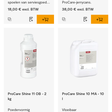
spoelen van serviesgoed, 
ProCare-jerrycans. 
bestek en glazen.
18,00 €
excl. BTW
38,00 €
excl. BTW
ProCare Shine 11 OB - 2
ProCare Shine 10 MA - 10
kg
l
Poedervormig 
Vloeibaar 