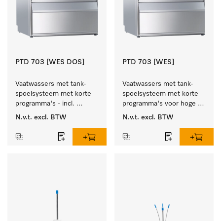
PTD 703 [WES DOS]
PTD 703 [WES]
Vaatwassers met tank-
Vaatwassers met tank-
spoelsysteem met korte 
spoelsysteem met korte 
programma's - incl. 
programma's voor hoge 
geïntegreerde 
spoelsnelheden - incl. 
N.v.t.
excl. BTW
N.v.t.
excl. BTW
wasmiddelreservoirs en 
geïntegreerde ontharder.
ontharder.