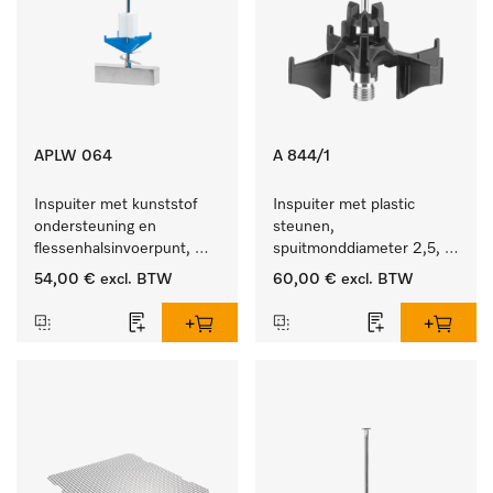
APLW 064
A 844/1
Inspuiter met kunststof 
Inspuiter met plastic 
ondersteuning en 
steunen, 
flessenhalsinvoerpunt, 
spuitmonddiameter 2,5, 
ster, Ø 6, lengte 225 mm.
lengte 80 mm, 5 stuks.
54,00 €
excl. BTW
60,00 €
excl. BTW