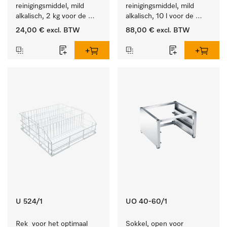
reinigingsmiddel, mild 
reinigingsmiddel, mild 
alkalisch, 2 kg voor de 
alkalisch, 10 l voor de 
reiniging van sterk 
reiniging van lichte 
24,00 €
excl. BTW
88,00 €
excl. BTW
vervuild serviesgoed, 
vervuiling op serviesgoed, 
bestek en glazen.
bestek en glazen.
U 524/1
UO 40-60/1
Rek  voor het optimaal 
Sokkel, open voor 