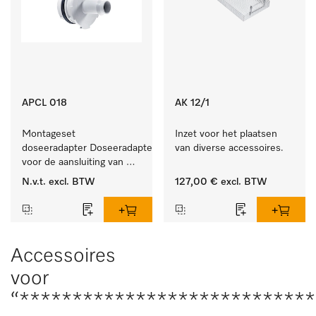
APCL 018
AK 12/1
Montageset 
Inzet voor het plaatsen 
doseeradapter Doseeradapterset 
van diverse accessoires.
voor de aansluiting van 
doseersystemen met 
N.v.t.
excl. BTW
127,00 €
excl. BTW
waterspoeling. 
Accessoires
voor
“****************************