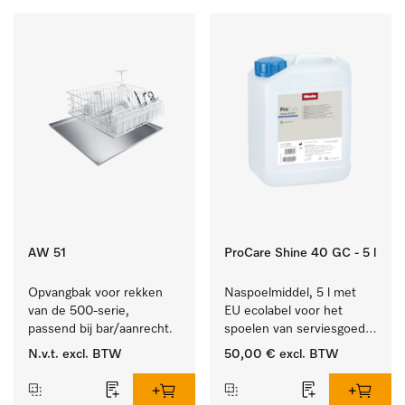
AW 51
ProCare Shine 40 GC - 5 l
Opvangbak voor rekken 
Naspoelmiddel, 5 l met 
van de 500-serie, 
EU ecolabel voor het 
passend bij bar/aanrecht.
spoelen van serviesgoed, 
bestek en glazen.
N.v.t.
excl. BTW
50,00 €
excl. BTW