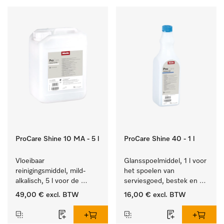
ProCare Shine 10 MA - 5 l
ProCare Shine 40 - 1 l
Vloeibaar 
Glansspoelmiddel, 1 l voor 
reinigingsmiddel, mild-
het spoelen van 
alkalisch, 5 l voor de 
serviesgoed, bestek en 
reiniging van lichte 
ideaal voor glazen.
49,00 €
excl. BTW
16,00 €
excl. BTW
vervuiling op serviesgoed, 
bestek en glazen.