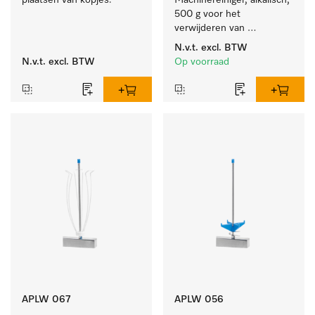
plaatsen van kopjes.
Machinereiniger, alkalisch, 
500 g voor het 
verwijderen van 
hardnekkige 
N.v.t.
excl. BTW
zetmeelaanslag.
N.v.t.
excl. BTW
Op voorraad
APLW 067
APLW 056