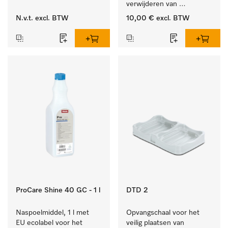
verwijderen van 
hardnekkige kalkaanslag.
N.v.t.
excl. BTW
10,00 €
excl. BTW
ProCare Shine 40 GC - 1 l
DTD 2
Naspoelmiddel, 1 l met 
Opvangschaal voor het 
EU ecolabel voor het 
veilig plaatsen van 