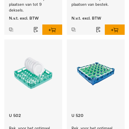
plaatsen van tot 9 
plaatsen van bestek.
deksels.
N.v.t.
excl. BTW
N.v.t.
excl. BTW
U 502
U 520
Rek  voor het optimaal 
Rek  voor het optimaal 