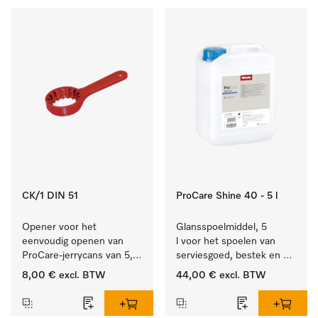
CK/1 DIN 51
ProCare Shine 40 - 5 l
Opener voor het 
Glansspoelmiddel, 5 
eenvoudig openen van 
l voor het spoelen van 
ProCare-jerrycans van 5, 
serviesgoed, bestek en 
10 en 20 l.
ideaal voor glazen.
8,00 €
excl. BTW
44,00 €
excl. BTW