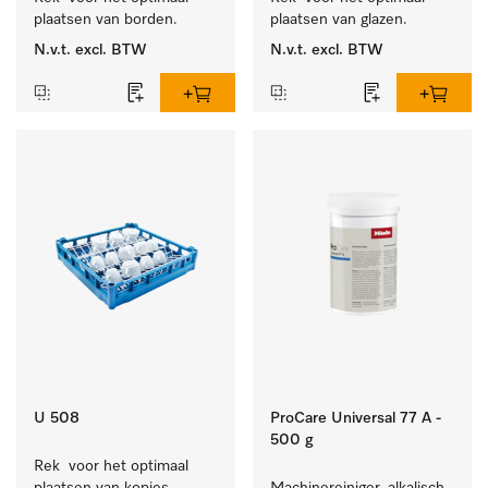
plaatsen van borden.
plaatsen van glazen.
N.v.t.
excl. BTW
N.v.t.
excl. BTW
U 508
ProCare Universal 77 A -
500 g
Rek  voor het optimaal 