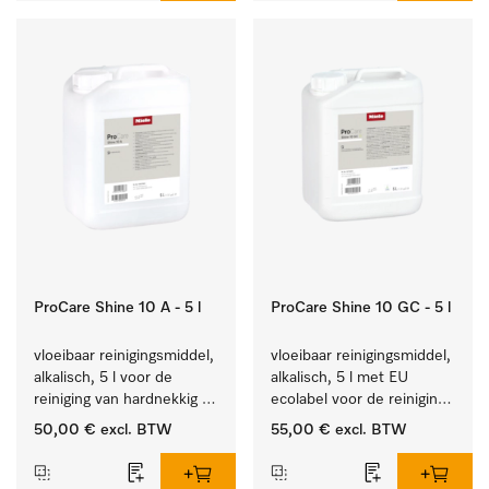
ProCare Shine 10 A - 5 l
ProCare Shine 10 GC - 5 l
vloeibaar reinigingsmiddel, 
vloeibaar reinigingsmiddel, 
alkalisch, 5 l voor de 
alkalisch, 5 l met EU 
reiniging van hardnekkig 
ecolabel voor de reiniging 
vuil op serviesgoed, 
van alledaags vuil op 
50,00 €
excl. BTW
55,00 €
excl. BTW
bestek en glazen.
serviesgoed, bestek en 
glazen.