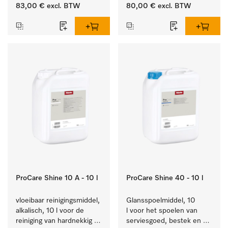
van alledaags vuil op 
bestek en glazen.
83,00 €
excl. BTW
80,00 €
excl. BTW
serviesgoed, bestek en 
glazen.
ProCare Shine 10 A - 10 l
ProCare Shine 40 - 10 l
vloeibaar reinigingsmiddel, 
Glansspoelmiddel, 10 
alkalisch, 10 l voor de 
l voor het spoelen van 
reiniging van hardnekkig 
serviesgoed, bestek en 