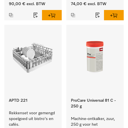
vuil op serviesgoed, 
ideaal voor glazen.
90,00 €
excl. BTW
74,00 €
excl. BTW
bestek en glazen.
APTD 221
ProCare Universal 81 C -
250 g
Rekkenset voor gemengd 
spoelgoed uit bistro's en 
Machine-ontkalker, zuur, 
cafés.
250 g voor het 