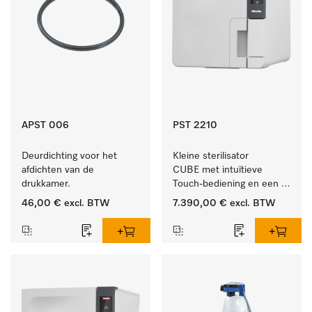
APST 006
PST 2210
Deurdichting voor het 
Kleine sterilisator 
afdichten van de 
CUBE met intuïtieve 
drukkamer.
Touch-bediening en een 
instrumentcapaciteit van 
46,00 €
excl. BTW
7.390,00 €
excl. BTW
5,5 kg.