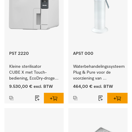
PST 2220
APST 000
Kleine sterilisator 
Waterbehandelingssysteem 
CUBE X met Touch-
Plug & Pure voor de 
bediening, EcoDry-drogen 
voorziening van 
en instrumentcapaciteit 
gedemineraliseerd water.
9.530,00 €
excl. BTW
464,00 €
excl. BTW
van 6 kg.