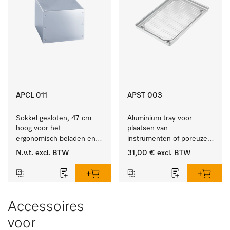
APCL 011
APST 003
Sokkel gesloten, 47 cm 
Aluminium tray voor 
hoog voor het 
plaatsen van 
ergonomisch beladen en 
instrumenten of poreuze 
legen van de wasmachine 
goederen, klein.
N.v.t.
excl. BTW
31,00 €
excl. BTW
en droger.
Accessoires
voor