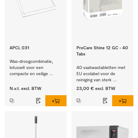
APCL 031
ProCare Shine 12 GC - 40
Tabs
Was-droogcombinatie, 
lotuswit voor een 
40 vaatwastabletten met 
compacte en veilige 
EU ecolabel voor de 
opstelling bij een was-
reiniging van sterk 
droogzuil. 
vervuild serviesgoed, 
N.v.t.
excl. BTW
23,00 €
excl. BTW
bestek en glazen.