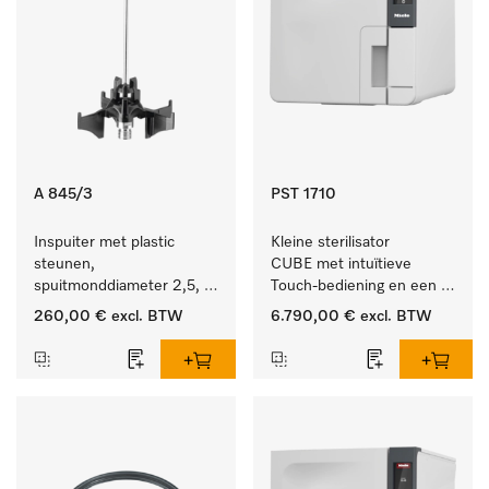
A 845/3
PST 1710
Inspuiter met plastic 
Kleine sterilisator 
steunen, 
CUBE met intuïtieve 
spuitmonddiameter 2,5, 
Touch-bediening en een 
lengte 125 mm, 20 stuks. 
instrumentcapaciteit van 
260,00 €
excl. BTW
6.790,00 €
excl. BTW
4,5 kg.