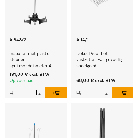
A 843/2
A 14/1
Inspuiter met plastic 
Deksel Voor het 
steunen, 
vastzetten van gevoelig 
spuitmonddiameter 4, 
spoelgoed.
lengte 185 mm, 10 stuks
191,00 €
excl. BTW
Op voorraad
68,00 €
excl. BTW