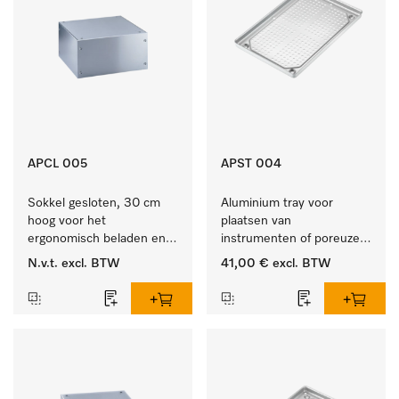
APCL 005
APST 004
Sokkel gesloten, 30 cm 
Aluminium tray voor 
hoog voor het 
plaatsen van 
ergonomisch beladen en 
instrumenten of poreuze 
legen van de wasmachine 
goederen, groot.
N.v.t.
excl. BTW
41,00 €
excl. BTW
en droger.