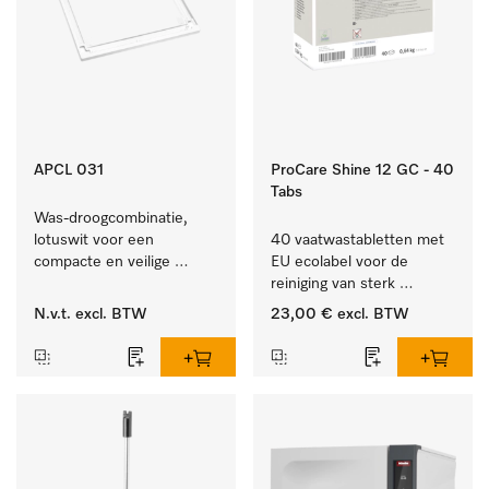
APCL 031
ProCare Shine 12 GC - 40
Tabs
Was-droogcombinatie, 
lotuswit voor een 
40 vaatwastabletten met 
compacte en veilige 
EU ecolabel voor de 
opstelling bij een was-
reiniging van sterk 
droogzuil. 
vervuild serviesgoed, 
N.v.t.
excl. BTW
23,00 €
excl. BTW
bestek en glazen.