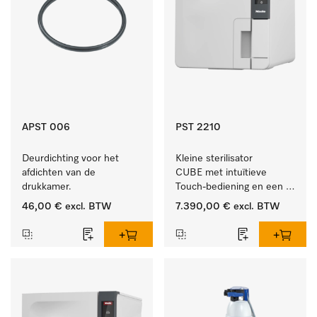
APST 006
PST 2210
Deurdichting voor het 
Kleine sterilisator 
afdichten van de 
CUBE met intuïtieve 
drukkamer.
Touch-bediening en een 
instrumentcapaciteit van 
46,00 €
excl. BTW
7.390,00 €
excl. BTW
5,5 kg.