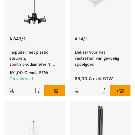
A 843/2
A 14/1
Inspuiter met plastic 
Deksel Voor het 
steunen, 
vastzetten van gevoelig 
spuitmonddiameter 4, 
spoelgoed.
lengte 185 mm, 10 stuks
191,00 €
excl. BTW
Op voorraad
68,00 €
excl. BTW