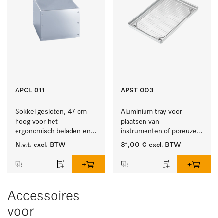
APCL 011
APST 003
Sokkel gesloten, 47 cm 
Aluminium tray voor 
hoog voor het 
plaatsen van 
ergonomisch beladen en 
instrumenten of poreuze 
legen van de wasmachine 
goederen, klein.
N.v.t.
excl. BTW
31,00 €
excl. BTW
en droger.
Accessoires
voor