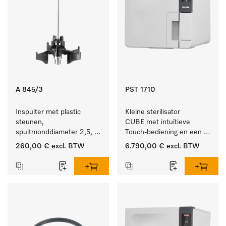
A 845/3
PST 1710
Inspuiter met plastic 
Kleine sterilisator 
steunen, 
CUBE met intuïtieve 
spuitmonddiameter 2,5, 
Touch-bediening en een 
lengte 125 mm, 20 stuks. 
instrumentcapaciteit van 
260,00 €
excl. BTW
6.790,00 €
excl. BTW
4,5 kg.