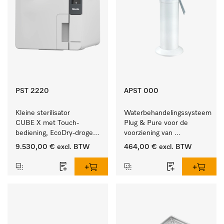
PST 2220
APST 000
Kleine sterilisator 
Waterbehandelingssysteem 
CUBE X met Touch-
Plug & Pure voor de 
bediening, EcoDry-drogen 
voorziening van 
en instrumentcapaciteit 
gedemineraliseerd water.
9.530,00 €
excl. BTW
464,00 €
excl. BTW
van 6 kg.