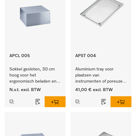
APCL 005
APST 004
Sokkel gesloten, 30 cm 
Aluminium tray voor 
hoog voor het 
plaatsen van 
ergonomisch beladen en 
instrumenten of poreuze 
legen van de wasmachine 
goederen, groot.
N.v.t.
excl. BTW
41,00 €
excl. BTW
en droger.