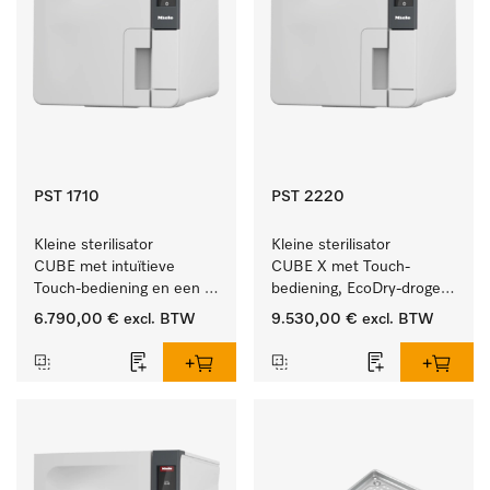
PST 1710
PST 2220
Kleine sterilisator 
Kleine sterilisator 
CUBE met intuïtieve 
CUBE X met Touch-
Touch-bediening en een 
bediening, EcoDry-drogen 
instrumentcapaciteit van 
en instrumentcapaciteit 
6.790,00 €
excl. BTW
9.530,00 €
excl. BTW
4,5 kg.
van 6 kg.