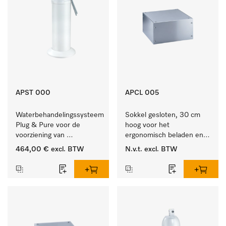
APST 000
APCL 005
Waterbehandelingssysteem 
Sokkel gesloten, 30 cm 
Plug & Pure voor de 
hoog voor het 
voorziening van 
ergonomisch beladen en 
gedemineraliseerd water.
legen van de wasmachine 
464,00 €
excl. BTW
N.v.t.
excl. BTW
en droger.