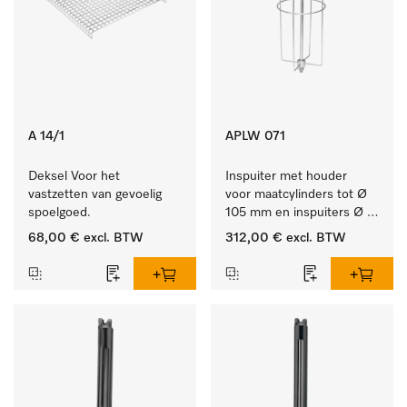
A 14/1
APLW 071
Deksel Voor het 
Inspuiter met houder 
vastzetten van gevoelig 
voor maatcylinders tot Ø 
spoelgoed.
105 mm en inspuiters Ø 
8, lengte 320 mm.
68,00 €
excl. BTW
312,00 €
excl. BTW