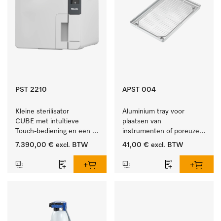
PST 2210
APST 004
Kleine sterilisator 
Aluminium tray voor 
CUBE met intuïtieve 
plaatsen van 
Touch-bediening en een 
instrumenten of poreuze 
instrumentcapaciteit van 
goederen, groot.
7.390,00 €
excl. BTW
41,00 €
excl. BTW
5,5 kg.