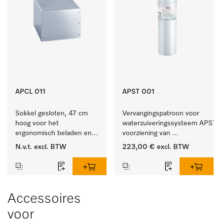
APCL 011
APST 001
Sokkel gesloten, 47 cm 
Vervangingspatroon voor 
hoog voor het 
waterzuiveringssysteem APST 0
ergonomisch beladen en 
voorziening van 
legen van de wasmachine 
gedemineraliseerd water.
N.v.t.
excl. BTW
223,00 €
excl. BTW
en droger.
Accessoires
voor