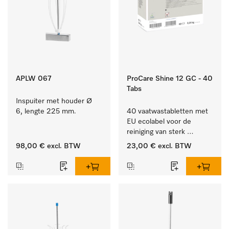
APLW 067
ProCare Shine 12 GC - 40
Tabs
Inspuiter met houder Ø 
6, lengte 225 mm.
40 vaatwastabletten met 
EU ecolabel voor de 
reiniging van sterk 
vervuild serviesgoed, 
98,00 €
excl. BTW
23,00 €
excl. BTW
bestek en glazen.