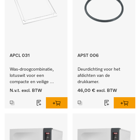
APCL 031
APST 006
Was-droogcombinatie, 
Deurdichting voor het 
lotuswit voor een 
afdichten van de 
compacte en veilige 
drukkamer.
opstelling bij een was-
N.v.t.
excl. BTW
46,00 €
excl. BTW
droogzuil. 