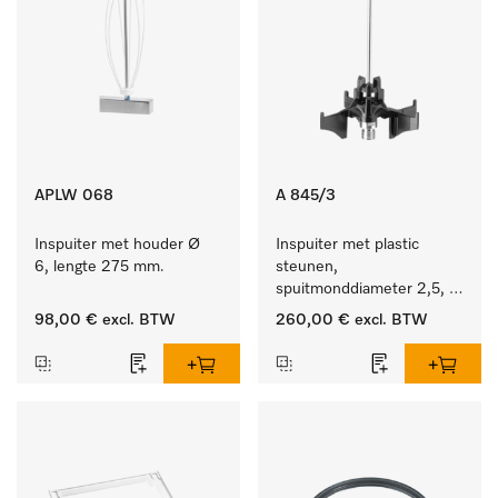
APLW 068
A 845/3
Inspuiter met houder Ø 
Inspuiter met plastic 
6, lengte 275 mm.
steunen, 
spuitmonddiameter 2,5, 
lengte 125 mm, 20 stuks. 
98,00 €
excl. BTW
260,00 €
excl. BTW