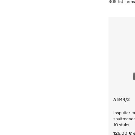
309 list items
A 844/2
Inspuiter m
spuitmondd
10 stuks.
125,00 €
e