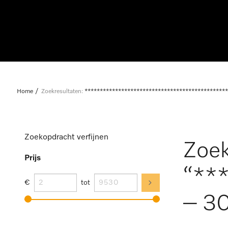
Home
Zoekresultaten:
***********************************************
Zoekopdracht verfijnen
Zoek
Prijs
“**
€
tot
– 30