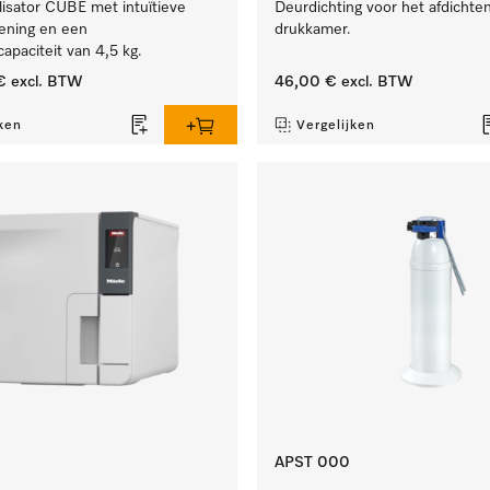
ilisator CUBE met intuïtieve
Deurdichting voor het afdichte
ening en een
drukkamer.
apaciteit van 4,5 kg.
€
excl. BTW
46,00 €
excl. BTW
ken
Vergelijken
APST 000