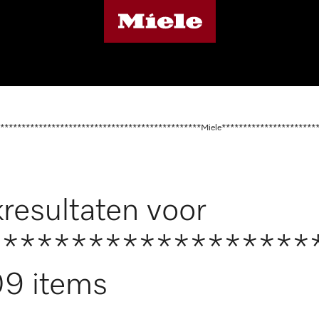
***********************************************Miele**********************
resultaten voor
*******************
9 items