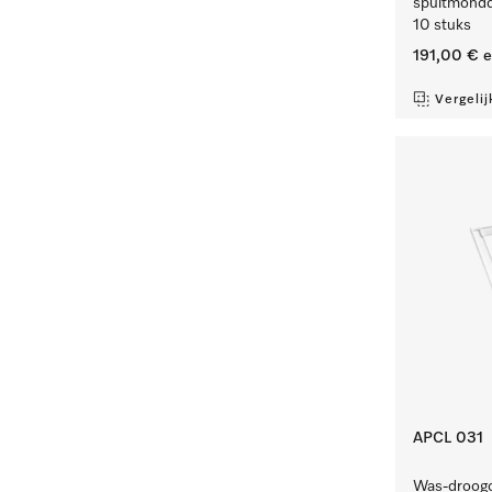
spuitmondd
10 stuks
191,00 €
e
Vergelij
APCL 031
Was-droogc