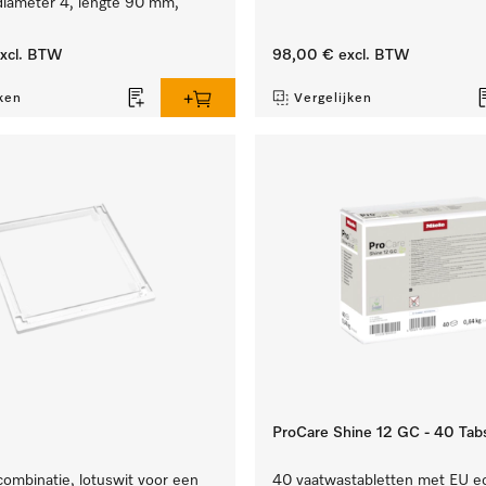
iameter 4, lengte 90 mm,
xcl. BTW
98,00 €
excl. BTW
ken
Vergelijken
ProCare Shine 12 GC - 40 Tab
ombinatie, lotuswit voor een
40 vaatwastabletten met EU ec