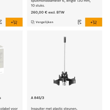
spuitmonddiameter 6, lengte 130 mm,
10 stuks.
260,00 €
excl. BTW
Vergelijken
s
A 845/3
olabel voor
Inspuiter met plastic steunen,