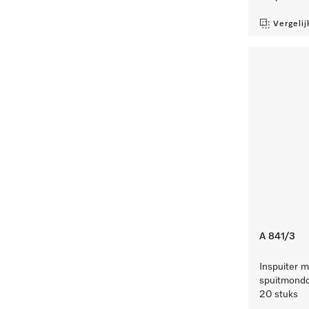
Vergelij
A 841/3
Inspuiter m
spuitmondd
20 stuks