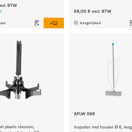
xcl. BTW
d
68,00 €
excl. BTW
ken
Vergelijken
APLW 068
et plastic steunen,
Inspuiter met houder Ø 6, len