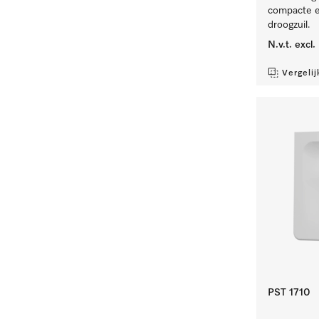
compacte en
droogzuil.
N.v.t.
excl
Vergelij
PST 1710