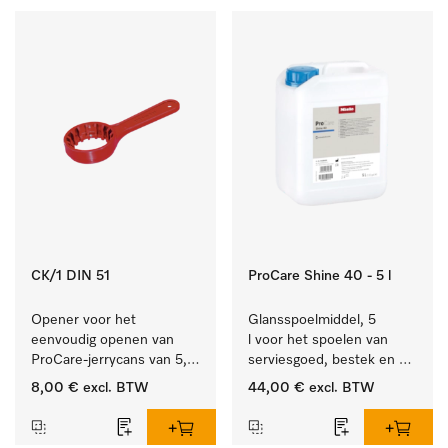
CK/1 DIN 51
ProCare Shine 40 - 5 l
Opener voor het 
Glansspoelmiddel, 5 
eenvoudig openen van 
l voor het spoelen van 
ProCare-jerrycans van 5, 
serviesgoed, bestek en 
10 en 20 l.
ideaal voor glazen.
8,00 €
excl. BTW
44,00 €
excl. BTW