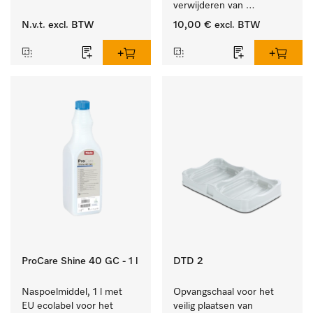
verwijderen van 
hardnekkige kalkaanslag.
N.v.t.
excl. BTW
10,00 €
excl. BTW
ProCare Shine 40 GC - 1 l
DTD 2
Naspoelmiddel, 1 l met 
Opvangschaal voor het 
EU ecolabel voor het 
veilig plaatsen van 