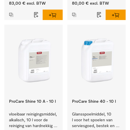
van alledaags vuil op 
bestek en glazen.
83,00 €
excl. BTW
80,00 €
excl. BTW
serviesgoed, bestek en 
glazen.
ProCare Shine 10 A - 10 l
ProCare Shine 40 - 10 l
vloeibaar reinigingsmiddel, 
Glansspoelmiddel, 10 
alkalisch, 10 l voor de 
l voor het spoelen van 
reiniging van hardnekkig 
serviesgoed, bestek en 