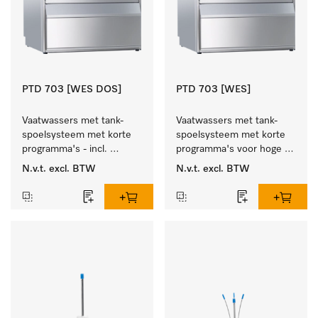
PTD 703 [WES DOS]
PTD 703 [WES]
Vaatwassers met tank-
Vaatwassers met tank-
spoelsysteem met korte 
spoelsysteem met korte 
programma's - incl. 
programma's voor hoge 
geïntegreerde 
spoelsnelheden - incl. 
N.v.t.
excl. BTW
N.v.t.
excl. BTW
wasmiddelreservoirs en 
geïntegreerde ontharder.
ontharder.