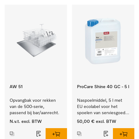
AW 51
ProCare Shine 40 GC - 5 l
Opvangbak voor rekken 
Naspoelmiddel, 5 l met 
van de 500-serie, 
EU ecolabel voor het 
passend bij bar/aanrecht.
spoelen van serviesgoed, 
bestek en glazen.
N.v.t.
excl. BTW
50,00 €
excl. BTW