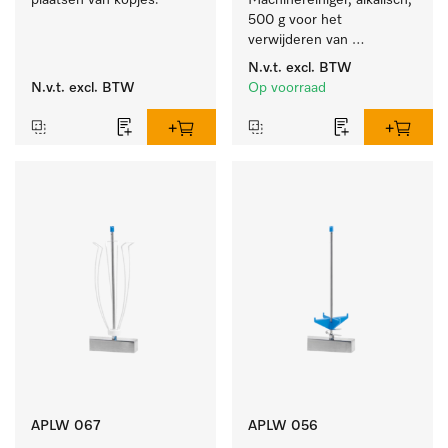
plaatsen van kopjes.
Machinereiniger, alkalisch, 
500 g voor het 
verwijderen van 
hardnekkige 
N.v.t.
excl. BTW
zetmeelaanslag.
N.v.t.
excl. BTW
Op voorraad
APLW 067
APLW 056