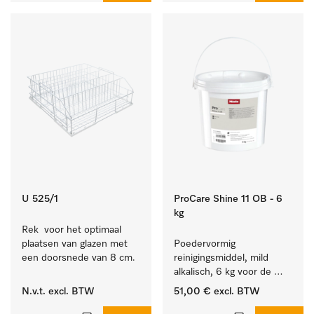
U 525/1
ProCare Shine 11 OB - 6
kg
Rek  voor het optimaal 
plaatsen van glazen met 
Poedervormig 
een doorsnede van 8 cm.
reinigingsmiddel, mild 
alkalisch, 6 kg voor de 
reiniging van sterk 
N.v.t.
excl. BTW
51,00 €
excl. BTW
vervuild serviesgoed, 