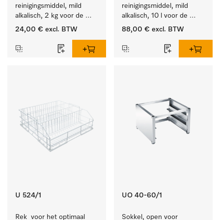
reinigingsmiddel, mild 
reinigingsmiddel, mild 
alkalisch, 2 kg voor de 
alkalisch, 10 l voor de 
reiniging van sterk 
reiniging van lichte 
24,00 €
excl. BTW
88,00 €
excl. BTW
vervuild serviesgoed, 
vervuiling op serviesgoed, 
bestek en glazen.
bestek en glazen.
U 524/1
UO 40-60/1
Rek  voor het optimaal 
Sokkel, open voor 