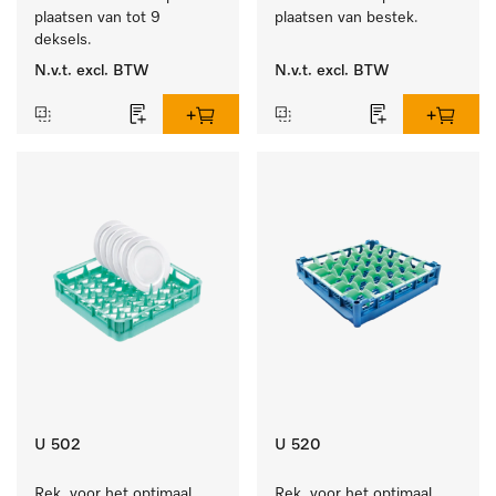
plaatsen van tot 9 
plaatsen van bestek.
deksels.
N.v.t.
excl. BTW
N.v.t.
excl. BTW
U 502
U 520
Rek  voor het optimaal 
Rek  voor het optimaal 