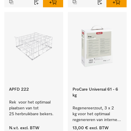
bestek en glazen.
APFD 222
ProCare Universal 61 - 6
kg
Rek  voor het optimaal 
plaatsen van tot 
Regenereerzout, 3 x 2 
25 herbruikbare bekers.
kg voor het optimaal 
regenereren van interne 
waterontharders.
N.v.t.
excl. BTW
13,00 €
excl. BTW