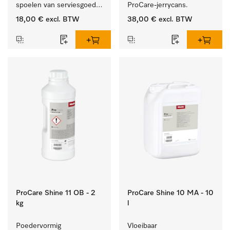
spoelen van serviesgoed, 
ProCare-jerrycans. 
bestek en glazen.
18,00 €
excl. BTW
38,00 €
excl. BTW
ProCare Shine 11 OB - 2
ProCare Shine 10 MA - 10
kg
l
Poedervormig 
Vloeibaar 