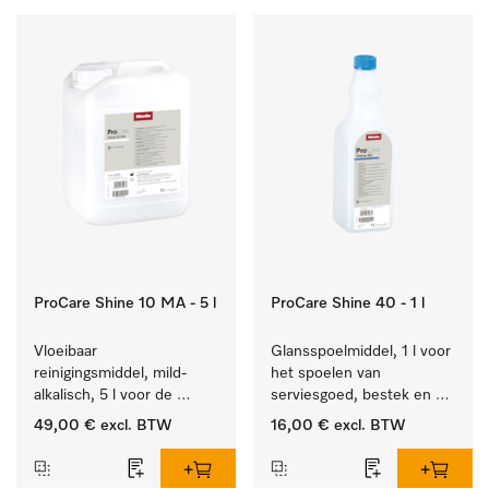
ProCare Shine 10 MA - 5 l
ProCare Shine 40 - 1 l
Vloeibaar 
Glansspoelmiddel, 1 l voor 
reinigingsmiddel, mild-
het spoelen van 
alkalisch, 5 l voor de 
serviesgoed, bestek en 
reiniging van lichte 
ideaal voor glazen.
49,00 €
excl. BTW
16,00 €
excl. BTW
vervuiling op serviesgoed, 
bestek en glazen.