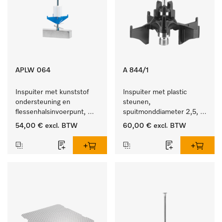
APLW 064
A 844/1
Inspuiter met kunststof 
Inspuiter met plastic 
ondersteuning en 
steunen, 
flessenhalsinvoerpunt, 
spuitmonddiameter 2,5, 
ster, Ø 6, lengte 225 mm.
lengte 80 mm, 5 stuks.
54,00 €
excl. BTW
60,00 €
excl. BTW