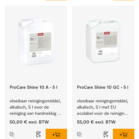
ProCare Shine 10 A - 5 l
ProCare Shine 10 GC - 5 l
vloeibaar reinigingsmiddel, 
vloeibaar reinigingsmiddel, 
alkalisch, 5 l voor de 
alkalisch, 5 l met EU 
reiniging van hardnekkig 
ecolabel voor de reiniging 
vuil op serviesgoed, 
van alledaags vuil op 
50,00 €
excl. BTW
55,00 €
excl. BTW
bestek en glazen.
serviesgoed, bestek en 
glazen.