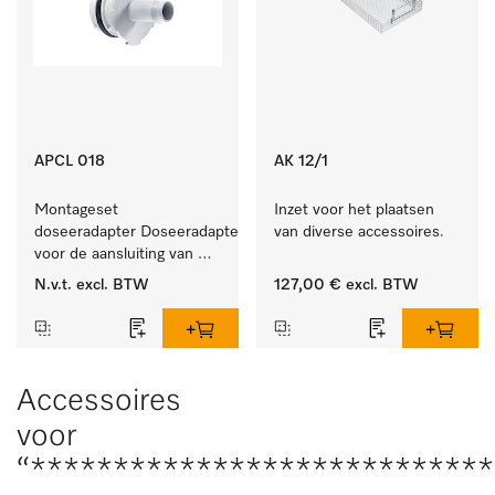
APCL 018
AK 12/1
Montageset 
Inzet voor het plaatsen 
doseeradapter Doseeradapterset 
van diverse accessoires.
voor de aansluiting van 
doseersystemen met 
N.v.t.
excl. BTW
127,00 €
excl. BTW
waterspoeling. 
Accessoires
voor
“****************************