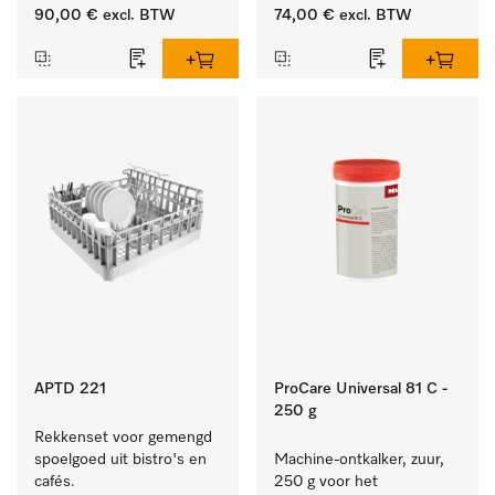
vuil op serviesgoed, 
ideaal voor glazen.
90,00 €
excl. BTW
74,00 €
excl. BTW
bestek en glazen.
APTD 221
ProCare Universal 81 C -
250 g
Rekkenset voor gemengd 
spoelgoed uit bistro's en 
Machine-ontkalker, zuur, 
cafés.
250 g voor het 