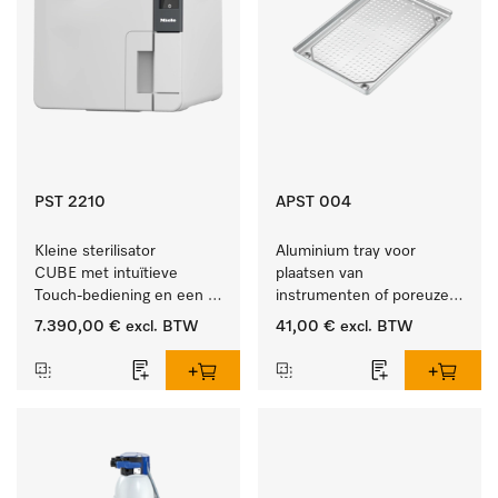
PST 2210
APST 004
Kleine sterilisator 
Aluminium tray voor 
CUBE met intuïtieve 
plaatsen van 
Touch-bediening en een 
instrumenten of poreuze 
instrumentcapaciteit van 
goederen, groot.
7.390,00 €
excl. BTW
41,00 €
excl. BTW
5,5 kg.