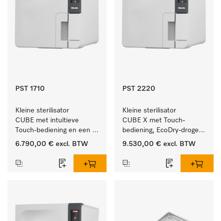
PST 1710
PST 2220
Kleine sterilisator 
Kleine sterilisator 
CUBE met intuïtieve 
CUBE X met Touch-
Touch-bediening en een 
bediening, EcoDry-drogen 
instrumentcapaciteit van 
en instrumentcapaciteit 
6.790,00 €
excl. BTW
9.530,00 €
excl. BTW
4,5 kg.
van 6 kg.