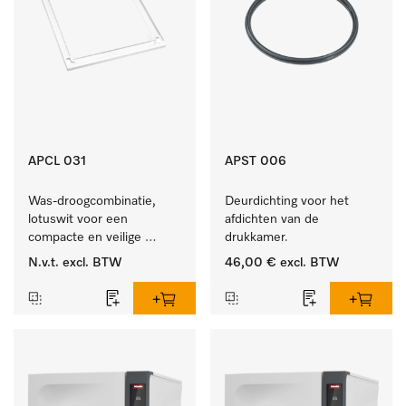
APCL 031
APST 006
Was-droogcombinatie, 
Deurdichting voor het 
lotuswit voor een 
afdichten van de 
compacte en veilige 
drukkamer.
opstelling bij een was-
N.v.t.
excl. BTW
46,00 €
excl. BTW
droogzuil. 