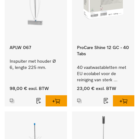
APLW 067
ProCare Shine 12 GC - 40
Tabs
Inspuiter met houder Ø 
6, lengte 225 mm.
40 vaatwastabletten met 
EU ecolabel voor de 
reiniging van sterk 
vervuild serviesgoed, 
98,00 €
excl. BTW
23,00 €
excl. BTW
bestek en glazen.