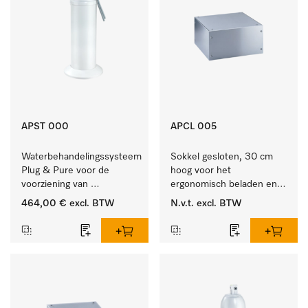
APST 000
APCL 005
Waterbehandelingssysteem 
Sokkel gesloten, 30 cm 
Plug & Pure voor de 
hoog voor het 
voorziening van 
ergonomisch beladen en 
gedemineraliseerd water.
legen van de wasmachine 
464,00 €
excl. BTW
N.v.t.
excl. BTW
en droger.