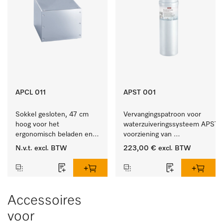
APCL 011
APST 001
Sokkel gesloten, 47 cm 
Vervangingspatroon voor 
hoog voor het 
waterzuiveringssysteem APST 0
ergonomisch beladen en 
voorziening van 
legen van de wasmachine 
gedemineraliseerd water.
N.v.t.
excl. BTW
223,00 €
excl. BTW
en droger.
Accessoires
voor