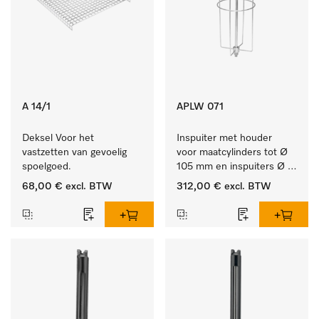
A 14/1
APLW 071
Deksel Voor het 
Inspuiter met houder 
vastzetten van gevoelig 
voor maatcylinders tot Ø 
spoelgoed.
105 mm en inspuiters Ø 
8, lengte 320 mm.
68,00 €
excl. BTW
312,00 €
excl. BTW