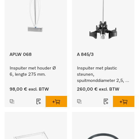
APLW 068
A 845/3
Inspuiter met houder Ø 
Inspuiter met plastic 
6, lengte 275 mm.
steunen, 
spuitmonddiameter 2,5, 
lengte 125 mm, 20 stuks. 
98,00 €
excl. BTW
260,00 €
excl. BTW