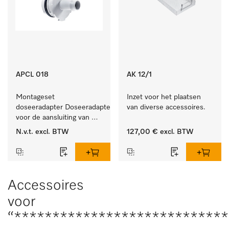
APCL 018
AK 12/1
Montageset 
Inzet voor het plaatsen 
doseeradapter Doseeradapterset 
van diverse accessoires.
voor de aansluiting van 
doseersystemen met 
N.v.t.
excl. BTW
127,00 €
excl. BTW
waterspoeling. 
Accessoires
voor
“****************************