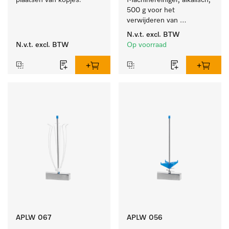
plaatsen van kopjes.
Machinereiniger, alkalisch, 
500 g voor het 
verwijderen van 
hardnekkige 
N.v.t.
excl. BTW
zetmeelaanslag.
N.v.t.
excl. BTW
Op voorraad
APLW 067
APLW 056