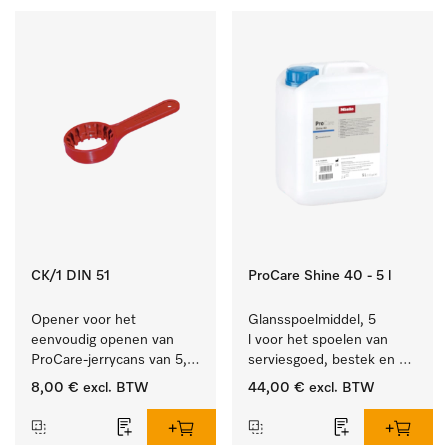
CK/1 DIN 51
ProCare Shine 40 - 5 l
Opener voor het 
Glansspoelmiddel, 5 
eenvoudig openen van 
l voor het spoelen van 
ProCare-jerrycans van 5, 
serviesgoed, bestek en 
10 en 20 l.
ideaal voor glazen.
8,00 €
excl. BTW
44,00 €
excl. BTW