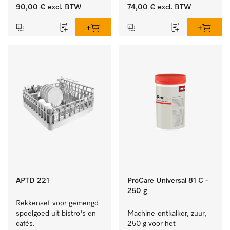
vuil op serviesgoed, 
ideaal voor glazen.
90,00 €
excl. BTW
74,00 €
excl. BTW
bestek en glazen.
APTD 221
ProCare Universal 81 C -
250 g
Rekkenset voor gemengd 
spoelgoed uit bistro's en 
Machine-ontkalker, zuur, 
cafés.
250 g voor het 