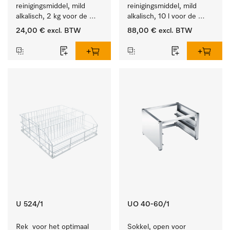
reinigingsmiddel, mild 
reinigingsmiddel, mild 
alkalisch, 2 kg voor de 
alkalisch, 10 l voor de 
reiniging van sterk 
reiniging van lichte 
24,00 €
excl. BTW
88,00 €
excl. BTW
vervuild serviesgoed, 
vervuiling op serviesgoed, 
bestek en glazen.
bestek en glazen.
U 524/1
UO 40-60/1
Rek  voor het optimaal 
Sokkel, open voor 