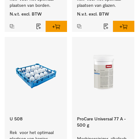
plaatsen van borden.
plaatsen van glazen.
N.v.t.
excl. BTW
N.v.t.
excl. BTW
U 508
ProCare Universal 77 A -
500 g
Rek  voor het optimaal 