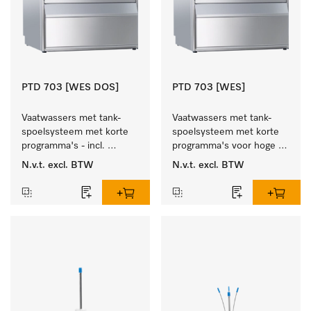
PTD 703 [WES DOS]
PTD 703 [WES]
Vaatwassers met tank-
Vaatwassers met tank-
spoelsysteem met korte 
spoelsysteem met korte 
programma's - incl. 
programma's voor hoge 
geïntegreerde 
spoelsnelheden - incl. 
N.v.t.
excl. BTW
N.v.t.
excl. BTW
wasmiddelreservoirs en 
geïntegreerde ontharder.
ontharder.