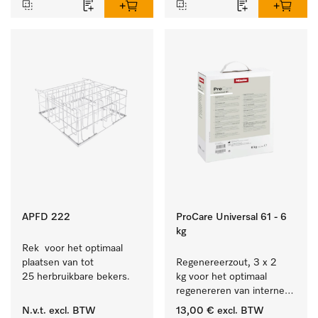
bestek en glazen.
APFD 222
ProCare Universal 61 - 6
kg
Rek  voor het optimaal 
plaatsen van tot 
Regenereerzout, 3 x 2 
25 herbruikbare bekers.
kg voor het optimaal 
regenereren van interne 
waterontharders.
N.v.t.
excl. BTW
13,00 €
excl. BTW