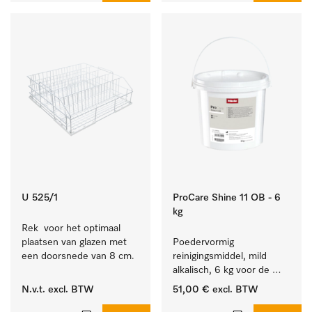
U 525/1
ProCare Shine 11 OB - 6
kg
Rek  voor het optimaal 
plaatsen van glazen met 
Poedervormig 
een doorsnede van 8 cm.
reinigingsmiddel, mild 
alkalisch, 6 kg voor de 
reiniging van sterk 
N.v.t.
excl. BTW
51,00 €
excl. BTW
vervuild serviesgoed, 