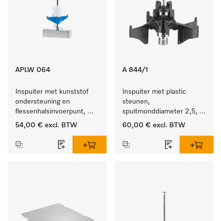
APLW 064
A 844/1
Inspuiter met kunststof 
Inspuiter met plastic 
ondersteuning en 
steunen, 
flessenhalsinvoerpunt, 
spuitmonddiameter 2,5, 
ster, Ø 6, lengte 225 mm.
lengte 80 mm, 5 stuks.
54,00 €
excl. BTW
60,00 €
excl. BTW