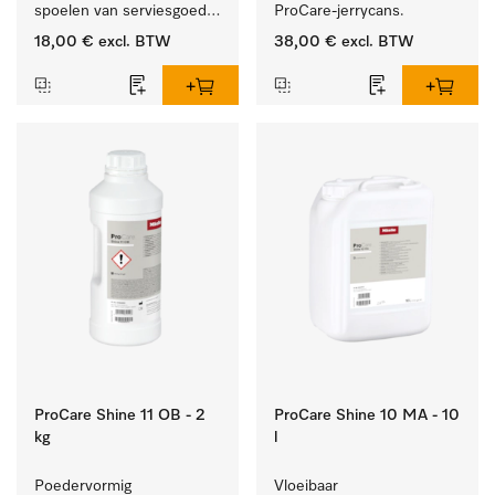
spoelen van serviesgoed, 
ProCare-jerrycans. 
bestek en glazen.
18,00 €
excl. BTW
38,00 €
excl. BTW
ProCare Shine 11 OB - 2
ProCare Shine 10 MA - 10
kg
l
Poedervormig 
Vloeibaar 