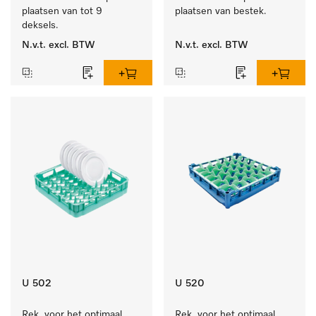
plaatsen van tot 9 
plaatsen van bestek.
deksels.
N.v.t.
excl. BTW
N.v.t.
excl. BTW
U 502
U 520
Rek  voor het optimaal 
Rek  voor het optimaal 