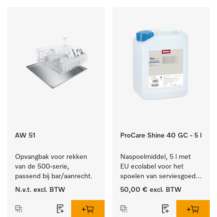
AW 51
ProCare Shine 40 GC - 5 l
Opvangbak voor rekken 
Naspoelmiddel, 5 l met 
van de 500-serie, 
EU ecolabel voor het 
passend bij bar/aanrecht.
spoelen van serviesgoed, 
bestek en glazen.
N.v.t.
excl. BTW
50,00 €
excl. BTW