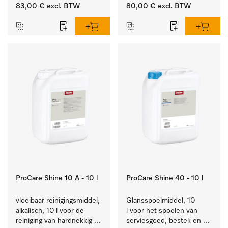
van alledaags vuil op 
bestek en glazen.
83,00 €
excl. BTW
80,00 €
excl. BTW
serviesgoed, bestek en 
glazen.
ProCare Shine 10 A - 10 l
ProCare Shine 40 - 10 l
vloeibaar reinigingsmiddel, 
Glansspoelmiddel, 10 
alkalisch, 10 l voor de 
l voor het spoelen van 
reiniging van hardnekkig 
serviesgoed, bestek en 