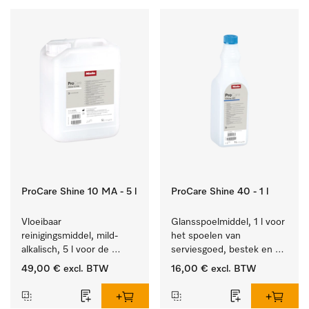
ProCare Shine 10 MA - 5 l
ProCare Shine 40 - 1 l
Vloeibaar 
Glansspoelmiddel, 1 l voor 
reinigingsmiddel, mild-
het spoelen van 
alkalisch, 5 l voor de 
serviesgoed, bestek en 
reiniging van lichte 
ideaal voor glazen.
49,00 €
excl. BTW
16,00 €
excl. BTW
vervuiling op serviesgoed, 
bestek en glazen.