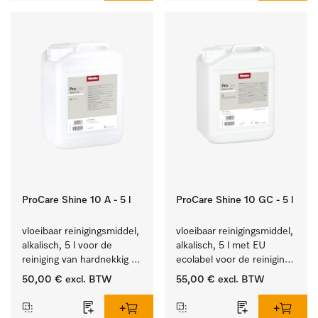
ProCare Shine 10 A - 5 l
ProCare Shine 10 GC - 5 l
vloeibaar reinigingsmiddel, 
vloeibaar reinigingsmiddel, 
alkalisch, 5 l voor de 
alkalisch, 5 l met EU 
reiniging van hardnekkig 
ecolabel voor de reiniging 
vuil op serviesgoed, 
van alledaags vuil op 
50,00 €
excl. BTW
55,00 €
excl. BTW
bestek en glazen.
serviesgoed, bestek en 
glazen.