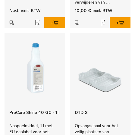
verwijderen van 
hardnekkige kalkaanslag.
N.v.t.
excl. BTW
10,00 €
excl. BTW
ProCare Shine 40 GC - 1 l
DTD 2
Naspoelmiddel, 1 l met 
Opvangschaal voor het 
EU ecolabel voor het 
veilig plaatsen van 