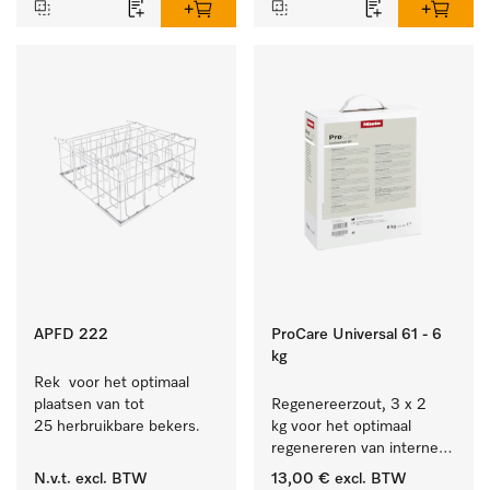
bestek en glazen.
APFD 222
ProCare Universal 61 - 6
kg
Rek  voor het optimaal 
plaatsen van tot 
Regenereerzout, 3 x 2 
25 herbruikbare bekers.
kg voor het optimaal 
regenereren van interne 
waterontharders.
N.v.t.
excl. BTW
13,00 €
excl. BTW