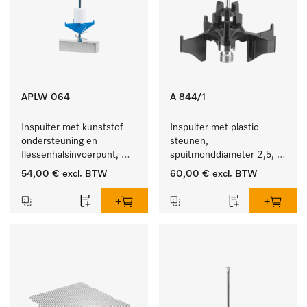
APLW 064
A 844/1
Inspuiter met kunststof 
Inspuiter met plastic 
ondersteuning en 
steunen, 
flessenhalsinvoerpunt, 
spuitmonddiameter 2,5, 
ster, Ø 6, lengte 225 mm.
lengte 80 mm, 5 stuks.
54,00 €
excl. BTW
60,00 €
excl. BTW