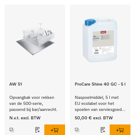
AW 51
ProCare Shine 40 GC - 5 l
Opvangbak voor rekken 
Naspoelmiddel, 5 l met 
van de 500-serie, 
EU ecolabel voor het 
passend bij bar/aanrecht.
spoelen van serviesgoed, 
bestek en glazen.
N.v.t.
excl. BTW
50,00 €
excl. BTW