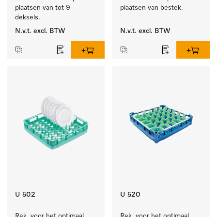
plaatsen van tot 9 
plaatsen van bestek.
deksels.
N.v.t.
excl. BTW
N.v.t.
excl. BTW
U 502
U 520
Rek  voor het optimaal 
Rek  voor het optimaal 