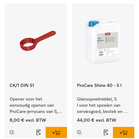
CK/1 DIN 51
ProCare Shine 40 - 5 l
Opener voor het 
Glansspoelmiddel, 5 
eenvoudig openen van 
l voor het spoelen van 
ProCare-jerrycans van 5, 
serviesgoed, bestek en 
10 en 20 l.
ideaal voor glazen.
8,00 €
excl. BTW
44,00 €
excl. BTW