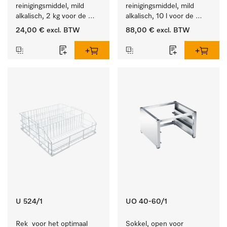
reinigingsmiddel, mild 
reinigingsmiddel, mild 
alkalisch, 2 kg voor de 
alkalisch, 10 l voor de 
reiniging van sterk 
reiniging van lichte 
24,00 €
excl. BTW
88,00 €
excl. BTW
vervuild serviesgoed, 
vervuiling op serviesgoed, 
bestek en glazen.
bestek en glazen.
U 524/1
UO 40-60/1
Rek  voor het optimaal 
Sokkel, open voor 