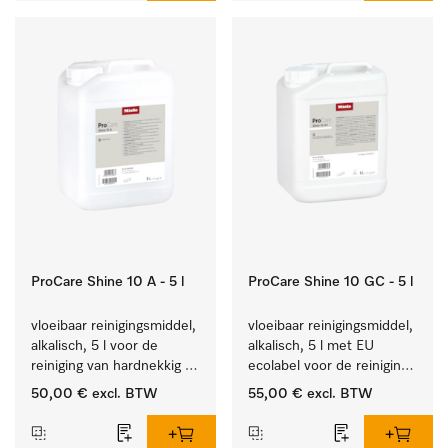
ProCare Shine 10 A - 5 l
ProCare Shine 10 GC - 5 l
vloeibaar reinigingsmiddel, 
vloeibaar reinigingsmiddel, 
alkalisch, 5 l voor de 
alkalisch, 5 l met EU 
reiniging van hardnekkig 
ecolabel voor de reiniging 
vuil op serviesgoed, 
van alledaags vuil op 
50,00 €
excl. BTW
55,00 €
excl. BTW
bestek en glazen.
serviesgoed, bestek en 
glazen.