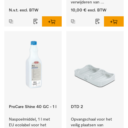
verwijderen van 
hardnekkige kalkaanslag.
N.v.t.
excl. BTW
10,00 €
excl. BTW
ProCare Shine 40 GC - 1 l
DTD 2
Naspoelmiddel, 1 l met 
Opvangschaal voor het 
EU ecolabel voor het 
veilig plaatsen van 