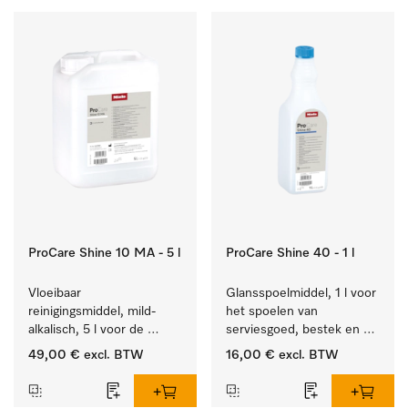
ProCare Shine 10 MA - 5 l
ProCare Shine 40 - 1 l
Vloeibaar 
Glansspoelmiddel, 1 l voor 
reinigingsmiddel, mild-
het spoelen van 
alkalisch, 5 l voor de 
serviesgoed, bestek en 
reiniging van lichte 
ideaal voor glazen.
49,00 €
excl. BTW
16,00 €
excl. BTW
vervuiling op serviesgoed, 
bestek en glazen.