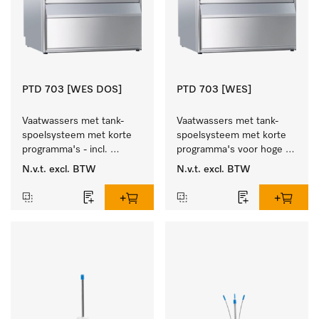
PTD 703 [WES DOS]
PTD 703 [WES]
Vaatwassers met tank-
Vaatwassers met tank-
spoelsysteem met korte 
spoelsysteem met korte 
programma's - incl. 
programma's voor hoge 
geïntegreerde 
spoelsnelheden - incl. 
N.v.t.
excl. BTW
N.v.t.
excl. BTW
wasmiddelreservoirs en 
geïntegreerde ontharder.
ontharder.