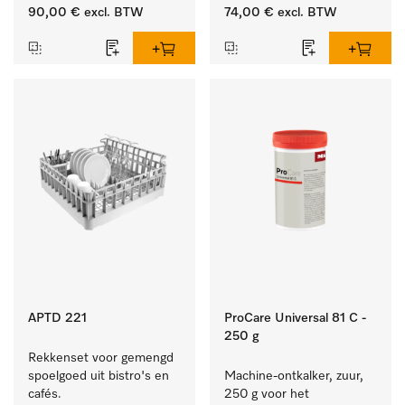
vuil op serviesgoed, 
ideaal voor glazen.
90,00 €
excl. BTW
74,00 €
excl. BTW
bestek en glazen.
APTD 221
ProCare Universal 81 C -
250 g
Rekkenset voor gemengd 
spoelgoed uit bistro's en 
Machine-ontkalker, zuur, 
cafés.
250 g voor het 