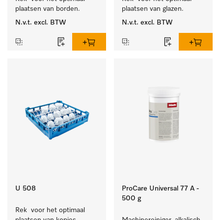
plaatsen van borden.
plaatsen van glazen.
N.v.t.
excl. BTW
N.v.t.
excl. BTW
U 508
ProCare Universal 77 A -
500 g
Rek  voor het optimaal 