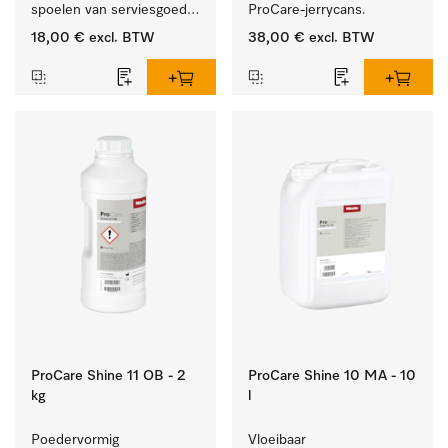
spoelen van serviesgoed, 
ProCare-jerrycans. 
bestek en glazen.
18,00 €
excl. BTW
38,00 €
excl. BTW
ProCare Shine 11 OB - 2
ProCare Shine 10 MA - 10
kg
l
Poedervormig 
Vloeibaar 