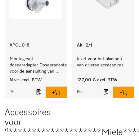
APCL 018
AK 12/1
Montageset 
Inzet voor het plaatsen 
doseeradapter Doseeradapterset 
van diverse accessoires.
voor de aansluiting van 
doseersystemen met 
N.v.t.
excl. BTW
127,00 €
excl. BTW
waterspoeling. 
Accessoires
voor
“********************Miele***