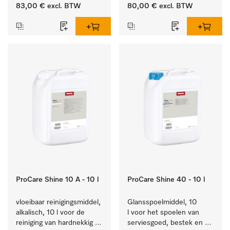
van alledaags vuil op 
bestek en glazen.
83,00 €
excl. BTW
80,00 €
excl. BTW
serviesgoed, bestek en 
glazen.
ProCare Shine 10 A - 10 l
ProCare Shine 40 - 10 l
vloeibaar reinigingsmiddel, 
Glansspoelmiddel, 10 
alkalisch, 10 l voor de 
l voor het spoelen van 
reiniging van hardnekkig 
serviesgoed, bestek en 