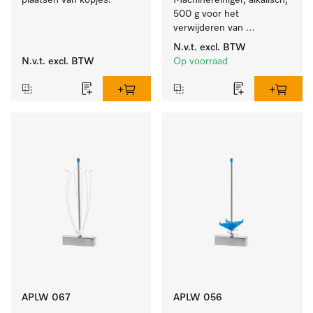
plaatsen van kopjes.
Machinereiniger, alkalisch, 
500 g voor het 
verwijderen van 
hardnekkige 
N.v.t.
excl. BTW
zetmeelaanslag.
N.v.t.
excl. BTW
Op voorraad
APLW 067
APLW 056