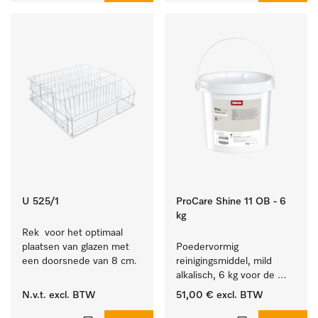
U 525/1
ProCare Shine 11 OB - 6
kg
Rek  voor het optimaal 
plaatsen van glazen met 
Poedervormig 
een doorsnede van 8 cm.
reinigingsmiddel, mild 
alkalisch, 6 kg voor de 
reiniging van sterk 
N.v.t.
excl. BTW
51,00 €
excl. BTW
vervuild serviesgoed, 