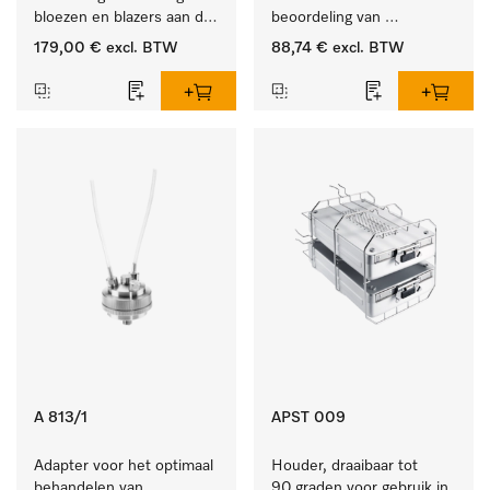
bloezen en blazers aan de 
beoordeling van 
klerenhanger. 
eventuele proteïneresten.
179,00 €
excl. BTW
88,74 €
excl. BTW
A 813/1
APST 009
Adapter voor het optimaal 
Houder, draaibaar tot 
behandelen van 
90 graden voor gebruik in 