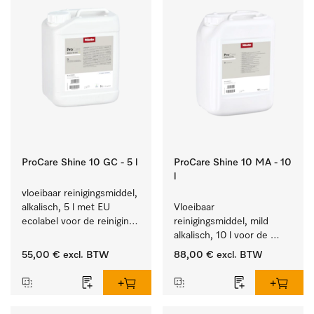
ProCare Shine 10 GC - 5 l
ProCare Shine 10 MA - 10
l
vloeibaar reinigingsmiddel, 
alkalisch, 5 l met EU 
Vloeibaar 
ecolabel voor de reiniging 
reinigingsmiddel, mild 
van alledaags vuil op 
alkalisch, 10 l voor de 
serviesgoed, bestek en 
reiniging van lichte 
55,00 €
excl. BTW
88,00 €
excl. BTW
glazen.
vervuiling op serviesgoed, 
bestek en glazen.