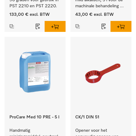
90 graden voor gebruik in 
mild alkalisch, 5 l voor de 
PST 2210 en PST 2220.
machinale behandeling 
van instrumenten en 
133,00 €
excl. BTW
43,00 €
excl. BTW
voorwerpen.
ProCare Med 10 PRE - 5 l
CK/1 DIN 51
Handmatig 
Opener voor het 