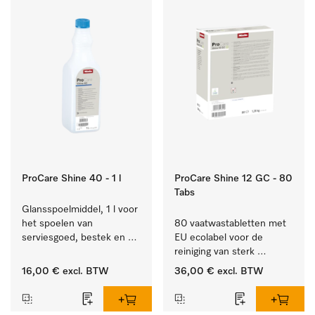
ProCare Shine 40 - 1 l
ProCare Shine 12 GC - 80
Tabs
Glansspoelmiddel, 1 l voor 
het spoelen van 
80 vaatwastabletten met 
serviesgoed, bestek en 
EU ecolabel voor de 
ideaal voor glazen.
reiniging van sterk 
vervuild serviesgoed, 
16,00 €
excl. BTW
36,00 €
excl. BTW
bestek en glazen.