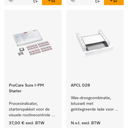
ProCare Sure I-PM
APCL 028
Starter
Was-droogcombinatie, 
Procesindicator, 
lotuswit met 
starterspakket voor de 
geïntegreerde lade voor 
visuele routinecontrole 
een bijzonder 
tijdens het reinigings- en 
comfortabele was-
37,00 €
excl. BTW
N.v.t.
excl. BTW
desinfectieproces.
droogzuil. . 