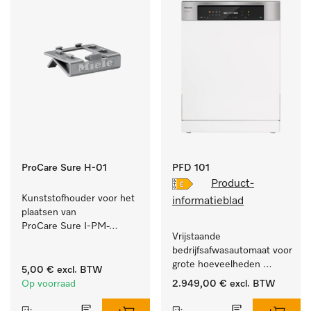
ProCare Sure H-01
PFD 101
Product-
Kunststofhouder voor het 
informatieblad
plaatsen van 
ProCare Sure I-PM-
Vrijstaande 
indicatoren.
bedrijfsafwasautomaat voor 
grote hoeveelheden 
5,00 €
excl. BTW
serviesgoed thuis en in 
Op voorraad
2.949,00 €
excl. BTW
bedrijfs- of spoelkeukens.