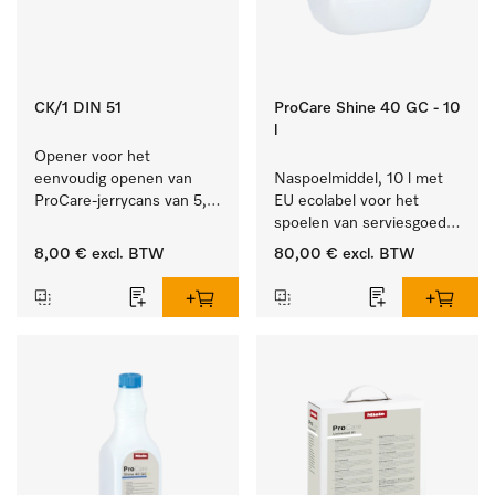
CK/1 DIN 51
ProCare Shine 40 GC - 10
l
Opener voor het 
eenvoudig openen van 
Naspoelmiddel, 10 l met 
ProCare-jerrycans van 5, 
EU ecolabel voor het 
10 en 20 l.
spoelen van serviesgoed, 
bestek en glazen.
8,00 €
excl. BTW
80,00 €
excl. BTW