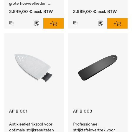
grote hoeveelheden 
serviesgoed thuis en in 
3.849,00 €
excl. BTW
2.999,00 €
excl. BTW
bedrijfs- of spoelkeukens.
APIB 001
APIB 003
Antikleef-strijkzool voor 
Professioneel 
optimale strijkresultaten 
strijktafelovertrek voor 