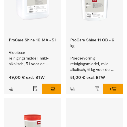
ProCare Shine 10 MA - 5 l
ProCare Shine 11 OB - 6
kg
Vloeibaar 
reinigingsmiddel, mild-
Poedervormig 
alkalisch, 5 l voor de 
reinigingsmiddel, mild 
reiniging van lichte 
alkalisch, 6 kg voor de 
vervuiling op serviesgoed, 
reiniging van sterk 
49,00 €
excl. BTW
51,00 €
excl. BTW
bestek en glazen.
vervuild serviesgoed, 
bestek en glazen.