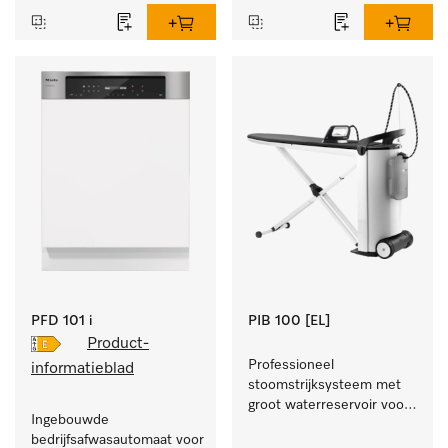
PFD 101 i
PIB 100 [EL]
Product-
Professioneel 
informatieblad
stoomstrijksysteem met 
groot waterreservoir voor 
Ingebouwde 
lange strijktijd en een 
bedrijfsafwasautomaat voor 
perfect afwerkresultaat. 