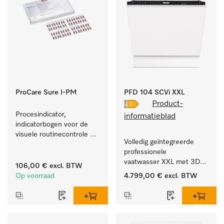
ProCare Sure I-PM
PFD 104 SCVi XXL
Product-
Procesindicator, 
informatieblad
indicatorbogen voor de 
visuele routinecontrole 
Volledig geïntegreerde 
tijdens het reinigings- en 
professionele 
desinfectieproces.
vaatwasser XXL met 3D-
106,00 €
excl. BTW
MultiFlex-besteklade voor 
Op voorraad
4.799,00 €
excl. BTW
grote hoeveelheden 
serviesgoed thuis en in 
bedrijfs- of spoelkeukens.