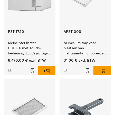
PST 1720
APST 003
Kleine sterilisator 
Aluminium tray voor 
CUBE X met Touch-
plaatsen van 
bediening, EcoDry-drogen 
instrumenten of poreuze 
en instrumentcapaciteit 
goederen, klein.
8.470,00 €
excl. BTW
31,00 €
excl. BTW
van 4,5 kg.