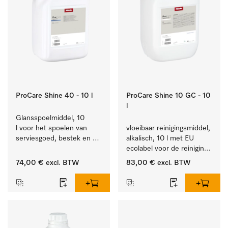
ProCare Shine 40 - 10 l
ProCare Shine 10 GC - 10
l
Glansspoelmiddel, 10 
l voor het spoelen van 
vloeibaar reinigingsmiddel, 
serviesgoed, bestek en 
alkalisch, 10 l met EU 
ideaal voor glazen.
ecolabel voor de reiniging 
van alledaags vuil op 
74,00 €
excl. BTW
83,00 €
excl. BTW
serviesgoed, bestek en 
glazen.