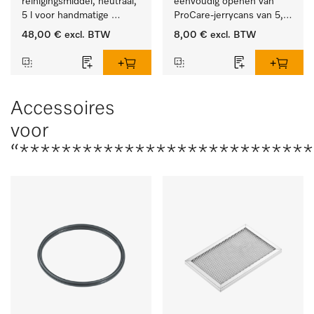
reinigingsmiddel, neutraal, 
eenvoudig openen van 
5 l voor handmatige 
ProCare-jerrycans van 5, 
voorbehandeling, 
10 en 20 l.
48,00 €
excl. BTW
8,00 €
excl. BTW
milieuvriendelijk.
Accessoires
voor
“***************************