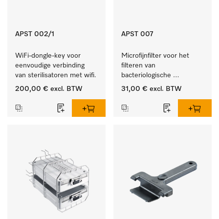
APST 002/1
APST 007
WiFi-dongle-key voor 
Microfijnfilter voor het 
eenvoudige verbinding 
filteren van 
van sterilisatoren met wifi.
bacteriologische 
besmetting uit de 
200,00 €
excl. BTW
31,00 €
excl. BTW
binnenlucht.