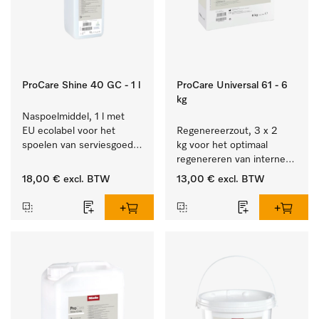
ProCare Shine 40 GC - 1 l
ProCare Universal 61 - 6
kg
Naspoelmiddel, 1 l met 
EU ecolabel voor het 
Regenereerzout, 3 x 2 
spoelen van serviesgoed, 
kg voor het optimaal 
bestek en glazen.
regenereren van interne 
waterontharders.
18,00 €
excl. BTW
13,00 €
excl. BTW