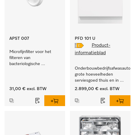
APST 007
PFD 101 U
Product-
Microfijnfilter voor het 
informatieblad
filteren van 
bacteriologische 
Onderbouwbedrijfsafwasautomaa
besmetting uit de 
grote hoeveelheden 
binnenlucht.
serviesgoed thuis en in 
bedrijfs- of spoelkeukens.
31,00 €
excl. BTW
2.899,00 €
excl. BTW