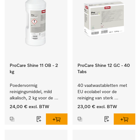
ProCare Shine 11 OB - 2
ProCare Shine 12 GC - 40
kg
Tabs
Poedervormig 
40 vaatwastabletten met 
reinigingsmiddel, mild 
EU ecolabel voor de 
alkalisch, 2 kg voor de 
reiniging van sterk 
reiniging van sterk 
vervuild serviesgoed, 
24,00 €
excl. BTW
23,00 €
excl. BTW
vervuild serviesgoed, 
bestek en glazen.
bestek en glazen.