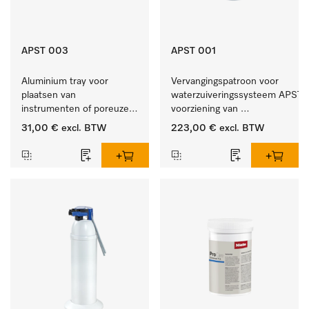
APST 003
APST 001
Aluminium tray voor 
Vervangingspatroon voor 
plaatsen van 
waterzuiveringssysteem APST 0
instrumenten of poreuze 
voorziening van 
goederen, klein.
gedemineraliseerd water.
31,00 €
excl. BTW
223,00 €
excl. BTW