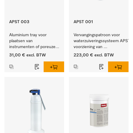
APST 003
APST 001
Aluminium tray voor 
Vervangingspatroon voor 
plaatsen van 
waterzuiveringssysteem APST 0
instrumenten of poreuze 
voorziening van 
goederen, klein.
gedemineraliseerd water.
31,00 €
excl. BTW
223,00 €
excl. BTW