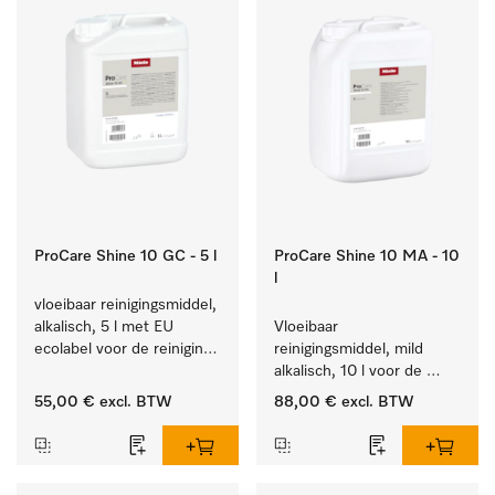
ProCare Shine 10 GC - 5 l
ProCare Shine 10 MA - 10
l
vloeibaar reinigingsmiddel, 
alkalisch, 5 l met EU 
Vloeibaar 
ecolabel voor de reiniging 
reinigingsmiddel, mild 
van alledaags vuil op 
alkalisch, 10 l voor de 
serviesgoed, bestek en 
reiniging van lichte 
55,00 €
excl. BTW
88,00 €
excl. BTW
glazen.
vervuiling op serviesgoed, 
bestek en glazen.