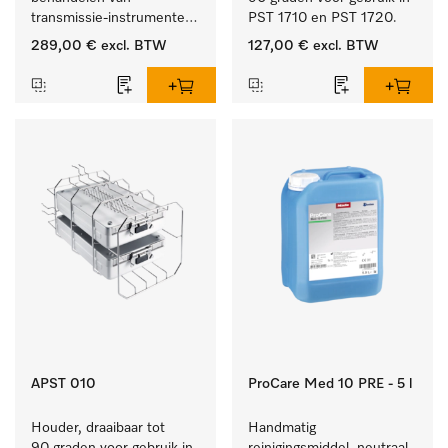
transmissie-instrumenten 
PST 1710 en PST 1720.
met externe spray.
289,00 €
excl. BTW
127,00 €
excl. BTW
APST 010
ProCare Med 10 PRE - 5 l
Houder, draaibaar tot 
Handmatig 