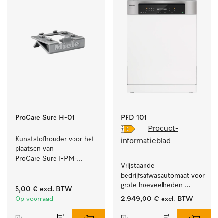
ProCare Sure H-01
PFD 101
Product-
Kunststofhouder voor het 
informatieblad
plaatsen van 
ProCare Sure I-PM-
Vrijstaande 
indicatoren.
bedrijfsafwasautomaat voor 
grote hoeveelheden 
5,00 €
excl. BTW
serviesgoed thuis en in 
Op voorraad
2.949,00 €
excl. BTW
bedrijfs- of spoelkeukens.