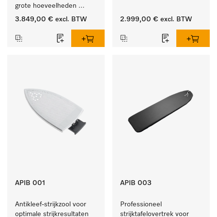
grote hoeveelheden 
serviesgoed thuis en in 
3.849,00 €
excl. BTW
2.999,00 €
excl. BTW
bedrijfs- of spoelkeukens.
APIB 001
APIB 003
Antikleef-strijkzool voor 
Professioneel 
optimale strijkresultaten 
strijktafelovertrek voor 