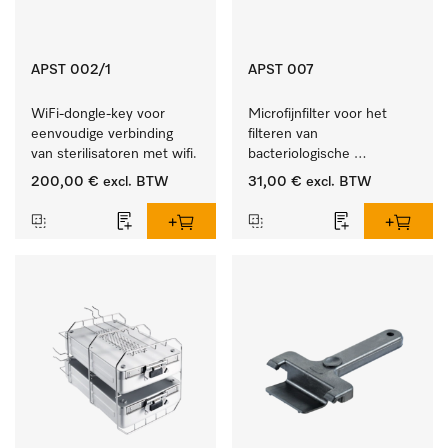
APST 002/1
APST 007
WiFi-dongle-key voor 
Microfijnfilter voor het 
eenvoudige verbinding 
filteren van 
van sterilisatoren met wifi.
bacteriologische 
besmetting uit de 
200,00 €
excl. BTW
31,00 €
excl. BTW
binnenlucht.