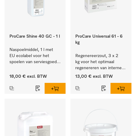
ProCare Shine 40 GC - 1 l
ProCare Universal 61 - 6
kg
Naspoelmiddel, 1 l met 
EU ecolabel voor het 
Regenereerzout, 3 x 2 
spoelen van serviesgoed, 
kg voor het optimaal 
bestek en glazen.
regenereren van interne 
waterontharders.
18,00 €
excl. BTW
13,00 €
excl. BTW