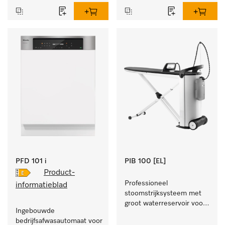
PFD 101 i
PIB 100 [EL]
Product-
Professioneel 
informatieblad
stoomstrijksysteem met 
groot waterreservoir voor 
Ingebouwde 
lange strijktijd en een 
bedrijfsafwasautomaat voor 
perfect afwerkresultaat. 