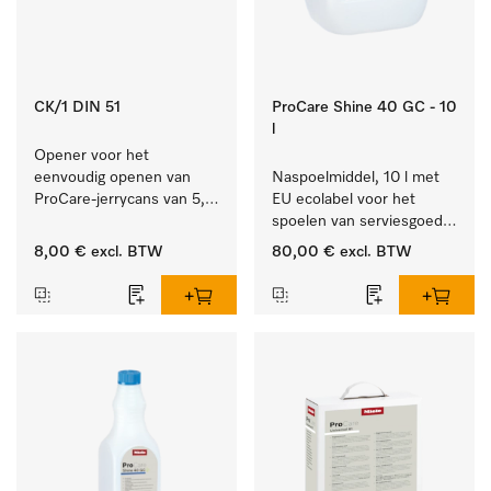
CK/1 DIN 51
ProCare Shine 40 GC - 10
l
Opener voor het 
eenvoudig openen van 
Naspoelmiddel, 10 l met 
ProCare-jerrycans van 5, 
EU ecolabel voor het 
10 en 20 l.
spoelen van serviesgoed, 
bestek en glazen.
8,00 €
excl. BTW
80,00 €
excl. BTW