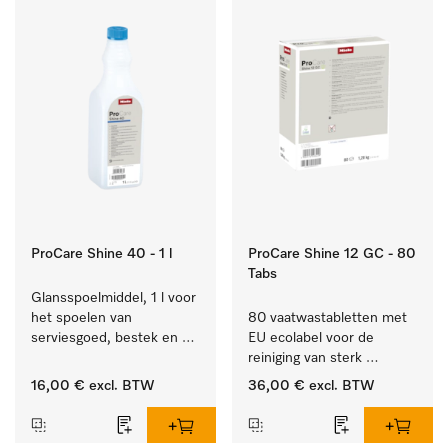
ProCare Shine 40 - 1 l
ProCare Shine 12 GC - 80
Tabs
Glansspoelmiddel, 1 l voor 
het spoelen van 
80 vaatwastabletten met 
serviesgoed, bestek en 
EU ecolabel voor de 
ideaal voor glazen.
reiniging van sterk 
vervuild serviesgoed, 
16,00 €
excl. BTW
36,00 €
excl. BTW
bestek en glazen.