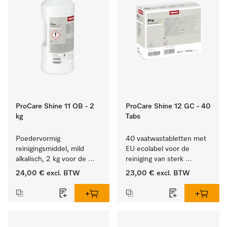
ProCare Shine 11 OB - 2
ProCare Shine 12 GC - 40
kg
Tabs
Poedervormig 
40 vaatwastabletten met 
reinigingsmiddel, mild 
EU ecolabel voor de 
alkalisch, 2 kg voor de 
reiniging van sterk 
reiniging van sterk 
vervuild serviesgoed, 
24,00 €
excl. BTW
23,00 €
excl. BTW
vervuild serviesgoed, 
bestek en glazen.
bestek en glazen.