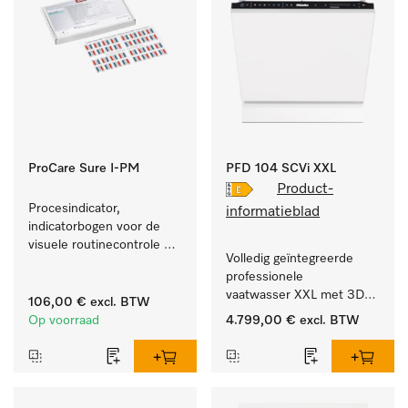
ProCare Sure I-PM
PFD 104 SCVi XXL
Product-
Procesindicator, 
informatieblad
indicatorbogen voor de 
visuele routinecontrole 
Volledig geïntegreerde 
tijdens het reinigings- en 
professionele 
desinfectieproces.
vaatwasser XXL met 3D-
106,00 €
excl. BTW
MultiFlex-besteklade voor 
Op voorraad
4.799,00 €
excl. BTW
grote hoeveelheden 
serviesgoed thuis en in 
bedrijfs- of spoelkeukens.