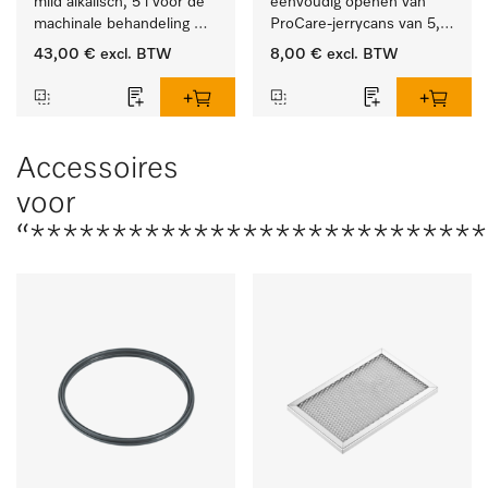
mild alkalisch, 5 l voor de 
eenvoudig openen van 
machinale behandeling 
ProCare-jerrycans van 5, 
van instrumenten en 
10 en 20 l.
43,00 €
excl. BTW
8,00 €
excl. BTW
voorwerpen.
Accessoires
voor
“***************************