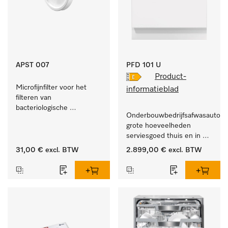
APST 007
PFD 101 U
Product-
Microfijnfilter voor het 
informatieblad
filteren van 
bacteriologische 
Onderbouwbedrijfsafwasautomaa
besmetting uit de 
grote hoeveelheden 
binnenlucht.
serviesgoed thuis en in 
bedrijfs- of spoelkeukens.
31,00 €
excl. BTW
2.899,00 €
excl. BTW