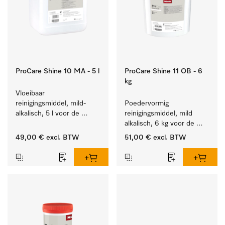
ProCare Shine 10 MA - 5 l
ProCare Shine 11 OB - 6
kg
Vloeibaar 
reinigingsmiddel, mild-
Poedervormig 
alkalisch, 5 l voor de 
reinigingsmiddel, mild 
reiniging van lichte 
alkalisch, 6 kg voor de 
vervuiling op serviesgoed, 
reiniging van sterk 
49,00 €
excl. BTW
51,00 €
excl. BTW
bestek en glazen.
vervuild serviesgoed, 
bestek en glazen.