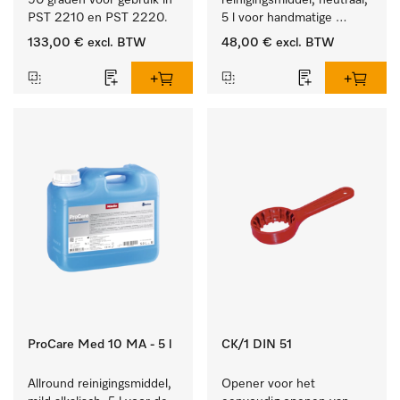
90 graden voor gebruik in 
reinigingsmiddel, neutraal, 
PST 2210 en PST 2220.
5 l voor handmatige 
voorbehandeling, 
133,00 €
excl. BTW
48,00 €
excl. BTW
milieuvriendelijk.
ProCare Med 10 MA - 5 l
CK/1 DIN 51
Allround reinigingsmiddel, 
Opener voor het 