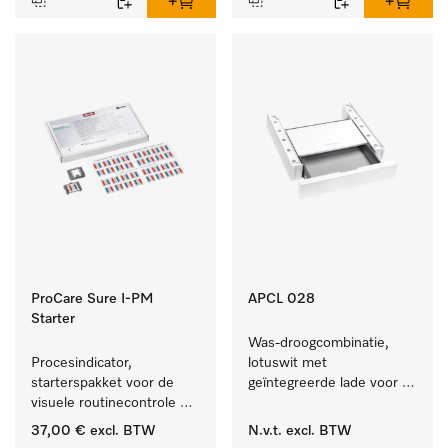
ProCare Sure I-PM
APCL 028
Starter
Was-droogcombinatie, 
Procesindicator, 
lotuswit met 
starterspakket voor de 
geïntegreerde lade voor 
visuele routinecontrole 
een bijzonder 
tijdens het reinigings- en 
comfortabele was-
37,00 €
excl. BTW
N.v.t.
excl. BTW
desinfectieproces.
droogzuil. . 