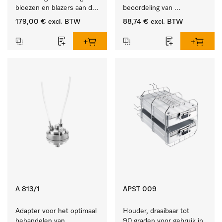
bloezen en blazers aan de 
beoordeling van 
klerenhanger. 
eventuele proteïneresten.
179,00 €
excl. BTW
88,74 €
excl. BTW
A 813/1
APST 009
Adapter voor het optimaal 
Houder, draaibaar tot 
behandelen van 
90 graden voor gebruik in 