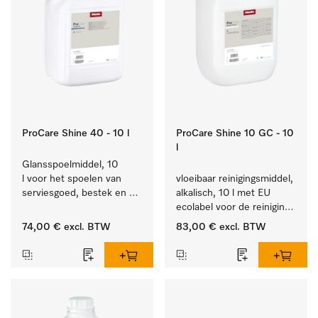
ProCare Shine 40 - 10 l
ProCare Shine 10 GC - 10
l
Glansspoelmiddel, 10 
l voor het spoelen van 
vloeibaar reinigingsmiddel, 
serviesgoed, bestek en 
alkalisch, 10 l met EU 
ideaal voor glazen.
ecolabel voor de reiniging 
van alledaags vuil op 
74,00 €
excl. BTW
83,00 €
excl. BTW
serviesgoed, bestek en 
glazen.