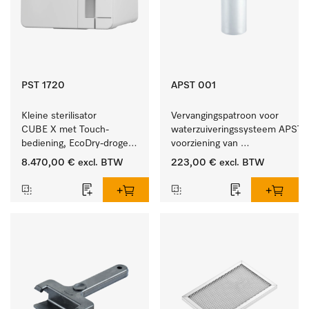
PST 1720
APST 001
Kleine sterilisator 
Vervangingspatroon voor 
CUBE X met Touch-
waterzuiveringssysteem APST 0
bediening, EcoDry-drogen 
voorziening van 
en instrumentcapaciteit 
gedemineraliseerd water.
8.470,00 €
excl. BTW
223,00 €
excl. BTW
van 4,5 kg.