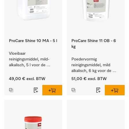
ProCare Shine 10 MA - 5 l
ProCare Shine 11 OB - 6
kg
Vloeibaar 
reinigingsmiddel, mild-
Poedervormig 
alkalisch, 5 l voor de 
reinigingsmiddel, mild 
reiniging van lichte 
alkalisch, 6 kg voor de 
vervuiling op serviesgoed, 
reiniging van sterk 
49,00 €
excl. BTW
51,00 €
excl. BTW
bestek en glazen.
vervuild serviesgoed, 
bestek en glazen.