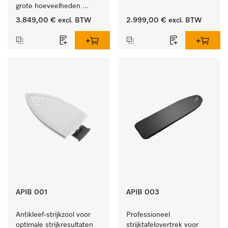
grote hoeveelheden 
serviesgoed thuis en in 
3.849,00 €
excl. BTW
2.999,00 €
excl. BTW
bedrijfs- of spoelkeukens.
APIB 001
APIB 003
Antikleef-strijkzool voor 
Professioneel 
optimale strijkresultaten 
strijktafelovertrek voor 