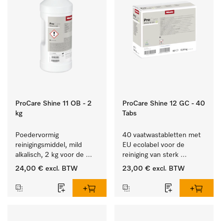
ProCare Shine 11 OB - 2
ProCare Shine 12 GC - 40
kg
Tabs
Poedervormig 
40 vaatwastabletten met 
reinigingsmiddel, mild 
EU ecolabel voor de 
alkalisch, 2 kg voor de 
reiniging van sterk 
reiniging van sterk 
vervuild serviesgoed, 
24,00 €
excl. BTW
23,00 €
excl. BTW
vervuild serviesgoed, 
bestek en glazen.
bestek en glazen.