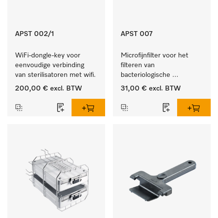
APST 002/1
APST 007
WiFi-dongle-key voor 
Microfijnfilter voor het 
eenvoudige verbinding 
filteren van 
van sterilisatoren met wifi.
bacteriologische 
besmetting uit de 
200,00 €
excl. BTW
31,00 €
excl. BTW
binnenlucht.