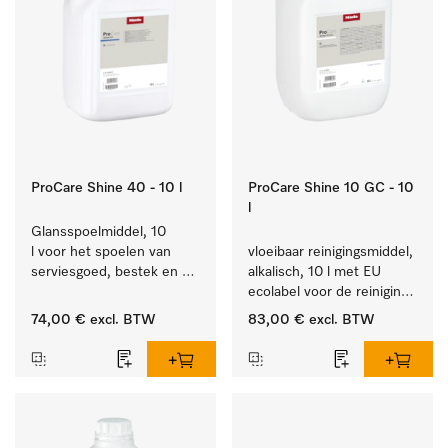
ProCare Shine 40 - 10 l
ProCare Shine 10 GC - 10
l
Glansspoelmiddel, 10 
l voor het spoelen van 
vloeibaar reinigingsmiddel, 
serviesgoed, bestek en 
alkalisch, 10 l met EU 
ideaal voor glazen.
ecolabel voor de reiniging 
van alledaags vuil op 
74,00 €
excl. BTW
83,00 €
excl. BTW
serviesgoed, bestek en 
glazen.