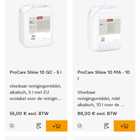
ProCare Shine 10 GC - 5 l
ProCare Shine 10 MA - 10
l
vloeibaar reinigingsmiddel, 
alkalisch, 5 l met EU 
Vloeibaar 
ecolabel voor de reiniging 
reinigingsmiddel, mild 
van alledaags vuil op 
alkalisch, 10 l voor de 
serviesgoed, bestek en 
reiniging van lichte 
55,00 €
excl. BTW
88,00 €
excl. BTW
glazen.
vervuiling op serviesgoed, 
bestek en glazen.