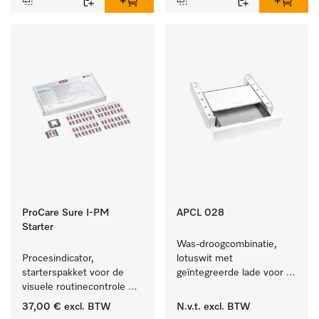
ProCare Sure I-PM
APCL 028
Starter
Was-droogcombinatie, 
Procesindicator, 
lotuswit met 
starterspakket voor de 
geïntegreerde lade voor 
visuele routinecontrole 
een bijzonder 
tijdens het reinigings- en 
comfortabele was-
37,00 €
excl. BTW
N.v.t.
excl. BTW
desinfectieproces.
droogzuil. . 