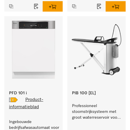
PFD 101 i
PIB 100 [EL]
Product-
Professioneel 
informatieblad
stoomstrijksysteem met 
groot waterreservoir voor 
Ingebouwde 
lange strijktijd en een 
bedrijfsafwasautomaat voor 
perfect afwerkresultaat. 