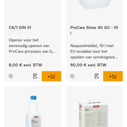
CK/1 DIN 51
ProCare Shine 40 GC - 10
l
Opener voor het 
eenvoudig openen van 
Naspoelmiddel, 10 l met 
ProCare-jerrycans van 5, 
EU ecolabel voor het 
10 en 20 l.
spoelen van serviesgoed, 
bestek en glazen.
8,00 €
excl. BTW
80,00 €
excl. BTW