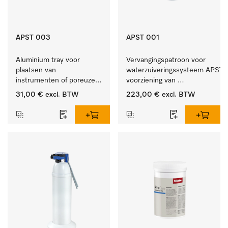
APST 003
APST 001
Aluminium tray voor 
Vervangingspatroon voor 
plaatsen van 
waterzuiveringssysteem APST 0
instrumenten of poreuze 
voorziening van 
goederen, klein.
gedemineraliseerd water.
31,00 €
excl. BTW
223,00 €
excl. BTW