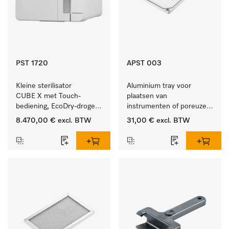
PST 1720
APST 003
Kleine sterilisator 
Aluminium tray voor 
CUBE X met Touch-
plaatsen van 
bediening, EcoDry-drogen 
instrumenten of poreuze 
en instrumentcapaciteit 
goederen, klein.
8.470,00 €
excl. BTW
31,00 €
excl. BTW
van 4,5 kg.