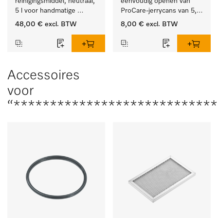
reinigingsmiddel, neutraal, 
eenvoudig openen van 
5 l voor handmatige 
ProCare-jerrycans van 5, 
voorbehandeling, 
10 en 20 l.
48,00 €
excl. BTW
8,00 €
excl. BTW
milieuvriendelijk.
Accessoires
voor
“****************************