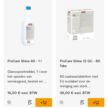
ProCare Shine 40 - 1 l
ProCare Shine 12 GC - 80
Tabs
Glansspoelmiddel, 1 l voor 
het spoelen van 
80 vaatwastabletten met 
serviesgoed, bestek en 
EU ecolabel voor de 
ideaal voor glazen.
reiniging van sterk 
vervuild serviesgoed, 
16,00 €
excl. BTW
36,00 €
excl. BTW
bestek en glazen.