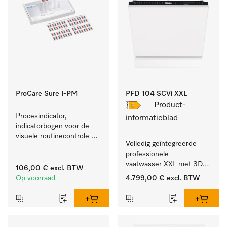
ProCare Sure I-PM
PFD 104 SCVi XXL
Product-
Procesindicator, 
informatieblad
indicatorbogen voor de 
visuele routinecontrole 
Volledig geïntegreerde 
tijdens het reinigings- en 
professionele 
desinfectieproces.
vaatwasser XXL met 3D-
106,00 €
excl. BTW
MultiFlex-besteklade voor 
Op voorraad
4.799,00 €
excl. BTW
grote hoeveelheden 
serviesgoed thuis en in 
bedrijfs- of spoelkeukens.