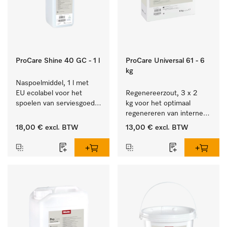
ProCare Shine 40 GC - 1 l
ProCare Universal 61 - 6
kg
Naspoelmiddel, 1 l met 
EU ecolabel voor het 
Regenereerzout, 3 x 2 
spoelen van serviesgoed, 
kg voor het optimaal 
bestek en glazen.
regenereren van interne 
waterontharders.
18,00 €
excl. BTW
13,00 €
excl. BTW