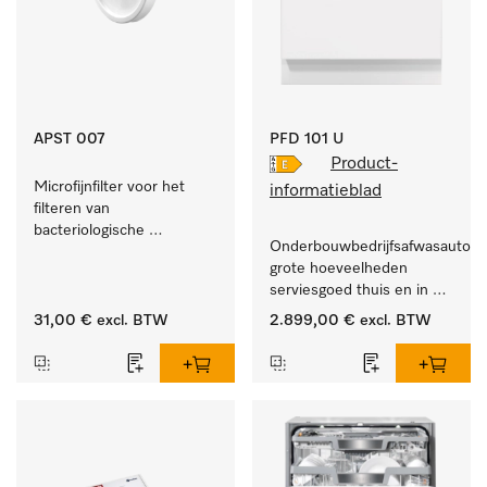
APST 007
PFD 101 U
Product-
Microfijnfilter voor het 
informatieblad
filteren van 
bacteriologische 
Onderbouwbedrijfsafwasautomaa
besmetting uit de 
grote hoeveelheden 
binnenlucht.
serviesgoed thuis en in 
bedrijfs- of spoelkeukens.
31,00 €
excl. BTW
2.899,00 €
excl. BTW