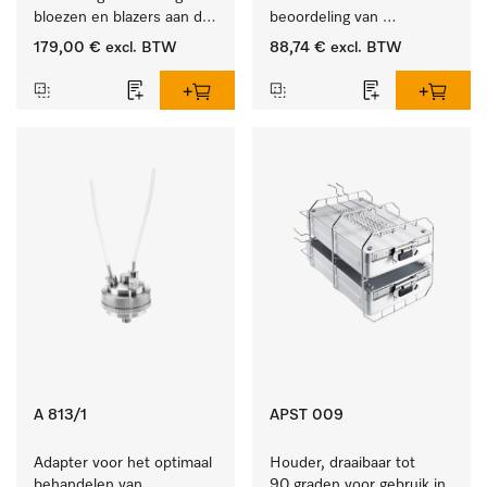
bloezen en blazers aan de 
beoordeling van 
klerenhanger. 
eventuele proteïneresten.
179,00 €
excl. BTW
88,74 €
excl. BTW
A 813/1
APST 009
Adapter voor het optimaal 
Houder, draaibaar tot 
behandelen van 
90 graden voor gebruik in 