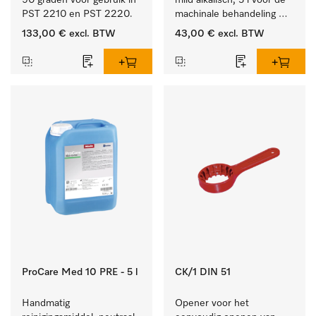
90 graden voor gebruik in 
mild alkalisch, 5 l voor de 
PST 2210 en PST 2220.
machinale behandeling 
van instrumenten en 
133,00 €
excl. BTW
43,00 €
excl. BTW
voorwerpen.
ProCare Med 10 PRE - 5 l
CK/1 DIN 51
Handmatig 
Opener voor het 