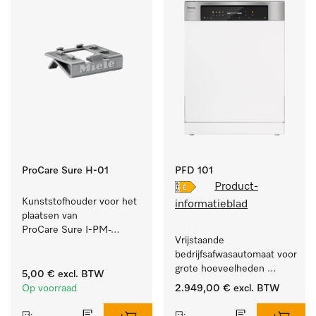
ProCare Sure H-01
PFD 101
Product-
Kunststofhouder voor het 
informatieblad
plaatsen van 
ProCare Sure I-PM-
Vrijstaande 
indicatoren.
bedrijfsafwasautomaat voor 
grote hoeveelheden 
5,00 €
excl. BTW
serviesgoed thuis en in 
Op voorraad
2.949,00 €
excl. BTW
bedrijfs- of spoelkeukens.