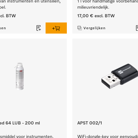
an instrumenten en utensiliën,
1 l voor handmatige voorbehand
el.
milieuvriendelijk.
cl. BTW
17,00 €
excl. BTW
ken
Vergelijken
ed 64 LUB - 200 ml
APST 002/1
middel voor instrumenten,
WiFi-dongle-key voor eenvoud