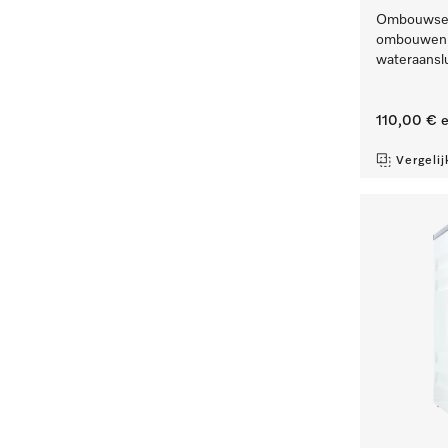
Ombouwset 
ombouwen 
wateraanslu
110,00 €
e
Vergelij