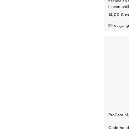
naspoelen v
biocompatib
14,00 €
ex
Vergelij
ProCare M
Onderhouds