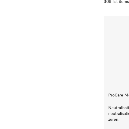
309 list items
ProCare Med
Neutralisat
neutralisat
zuren.