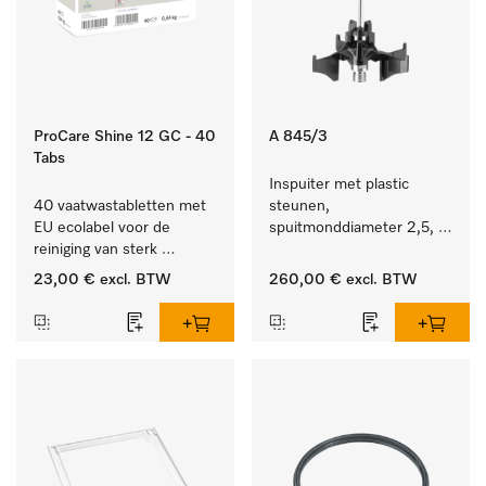
ProCare Shine 12 GC - 40
A 845/3
Tabs
Inspuiter met plastic 
40 vaatwastabletten met 
steunen, 
EU ecolabel voor de 
spuitmonddiameter 2,5, 
reiniging van sterk 
lengte 125 mm, 20 stuks. 
vervuild serviesgoed, 
23,00 €
excl. BTW
260,00 €
excl. BTW
bestek en glazen.