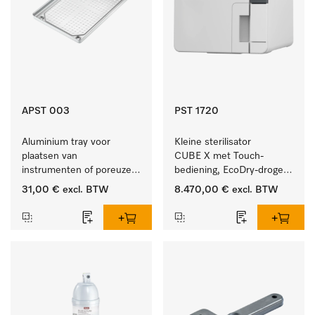
APST 003
PST 1720
Aluminium tray voor 
Kleine sterilisator 
plaatsen van 
CUBE X met Touch-
instrumenten of poreuze 
bediening, EcoDry-drogen 
goederen, klein.
en instrumentcapaciteit 
31,00 €
excl. BTW
8.470,00 €
excl. BTW
van 4,5 kg.