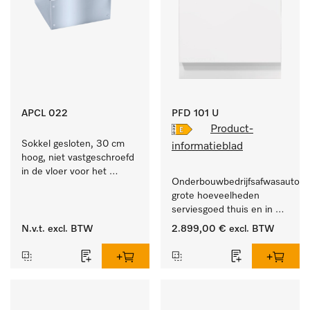
APCL 022
PFD 101 U
Product-
Sokkel gesloten, 30 cm 
informatieblad
hoog, niet vastgeschroefd 
in de vloer voor het 
Onderbouwbedrijfsafwasautomaa
ergonomisch beladen en 
grote hoeveelheden 
legen van de wasmachine 
serviesgoed thuis en in 
en droger. 
bedrijfs- of spoelkeukens.
N.v.t.
excl. BTW
2.899,00 €
excl. BTW