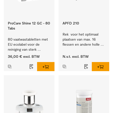
ProCare Shine 12 GC - 80
APFD 210
Tabs
Rek  voor het optimaal 
80 vaatwastabletten met 
plaatsen van max. 16 
EU ecolabel voor de 
flessen en andere holle 
reiniging van sterk 
voorwerpen. 
vervuild serviesgoed, 
36,00 €
excl. BTW
N.v.t.
excl. BTW
bestek en glazen.