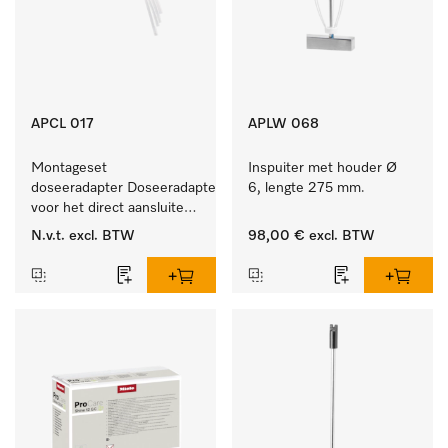
APCL 017
APLW 068
Montageset 
Inspuiter met houder Ø 
doseeradapter Doseeradapterset 
6, lengte 275 mm.
voor het direct aansluiten 
van doseerpompen. 
N.v.t.
excl. BTW
98,00 €
excl. BTW