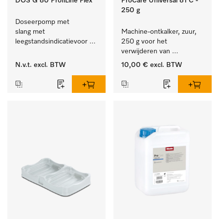
DOS G 80 ProfiLine Flex
ProCare Universal 81 C -
250 g
Doseerpomp met 
slang met 
Machine-ontkalker, zuur, 
leegstandsindicatievoor 
250 g voor het 
de autom. dosering van 
verwijderen van 
vloeibaar reinigingsmiddel.
hardnekkige kalkaanslag.
N.v.t.
excl. BTW
10,00 €
excl. BTW