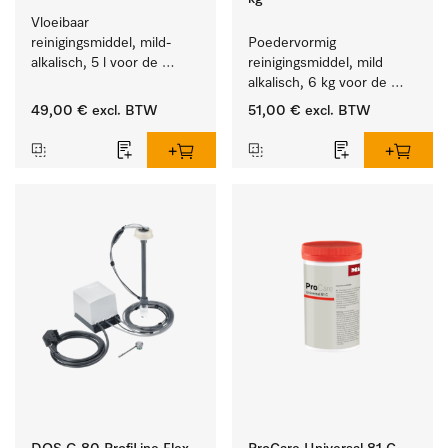
Vloeibaar 
reinigingsmiddel, mild-
Poedervormig 
alkalisch, 5 l voor de 
reinigingsmiddel, mild 
reiniging van lichte 
alkalisch, 6 kg voor de 
vervuiling op serviesgoed, 
reiniging van sterk 
49,00 €
excl. BTW
51,00 €
excl. BTW
bestek en glazen.
vervuild serviesgoed, 
bestek en glazen.