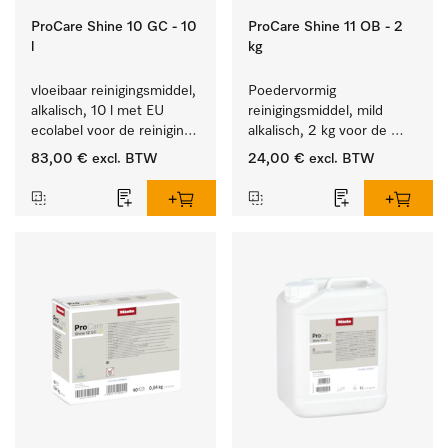
ProCare Shine 10 GC - 10
ProCare Shine 11 OB - 2
l
kg
vloeibaar reinigingsmiddel, 
Poedervormig 
alkalisch, 10 l met EU 
reinigingsmiddel, mild 
ecolabel voor de reiniging 
alkalisch, 2 kg voor de 
van alledaags vuil op 
reiniging van sterk 
83,00 €
excl. BTW
24,00 €
excl. BTW
serviesgoed, bestek en 
vervuild serviesgoed, 
glazen.
bestek en glazen.