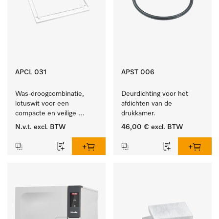
APCL 031
APST 006
Was-droogcombinatie, 
Deurdichting voor het 
lotuswit voor een 
afdichten van de 
compacte en veilige 
drukkamer.
opstelling bij een was-
N.v.t.
excl. BTW
46,00 €
excl. BTW
droogzuil. 