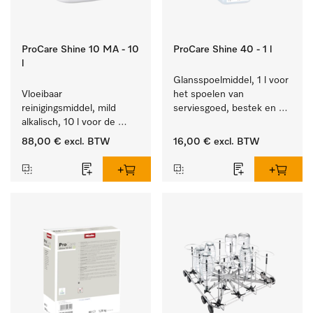
ProCare Shine 10 MA - 10
ProCare Shine 40 - 1 l
l
Glansspoelmiddel, 1 l voor 
Vloeibaar 
het spoelen van 
reinigingsmiddel, mild 
serviesgoed, bestek en 
alkalisch, 10 l voor de 
ideaal voor glazen.
reiniging van lichte 
88,00 €
excl. BTW
16,00 €
excl. BTW
vervuiling op serviesgoed, 
bestek en glazen.