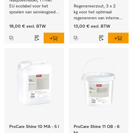
Naspoelmiddel, 1 l met 
EU ecolabel voor het 
Regenereerzout, 3 x 2 
spoelen van serviesgoed, 
kg voor het optimaal 
bestek en glazen.
regenereren van interne 
waterontharders.
18,00 €
excl. BTW
13,00 €
excl. BTW
ProCare Shine 10 MA - 5 l
ProCare Shine 11 OB - 6
kg