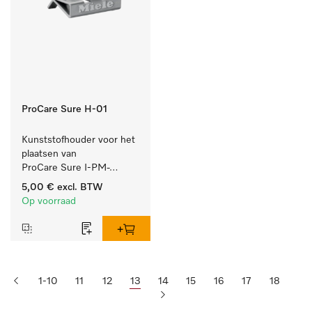
ProCare Sure H-01
Kunststofhouder voor het 
plaatsen van 
ProCare Sure I-PM-
indicatoren.
5,00 €
excl. BTW
Op voorraad
1-10
11
12
13
14
15
16
17
18