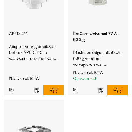
APFD 211
ProCare Universal 77 A -
500 g
Adapter voor gebruik van 
het rek APFD 210 in 
Machinereiniger, alkalisch, 
vaatwassers van de serie 
500 g voor het 
ProfiLine PFD 10x.
verwijderen van 
hardnekkige 
N.v.t.
excl. BTW
zetmeelaanslag.
N.v.t.
excl. BTW
Op voorraad