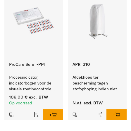
ProCare Sure I-PM
APRI 310
Procesindicator, 
Afdekhoes ter 
indicatorbogen voor de 
bescherming tegen 
visuele routinecontrole 
stofophoping indien niet 
tijdens het reinigings- en 
in gebruik. 
106,00 €
excl. BTW
desinfectieproces.
Op voorraad
N.v.t.
excl. BTW