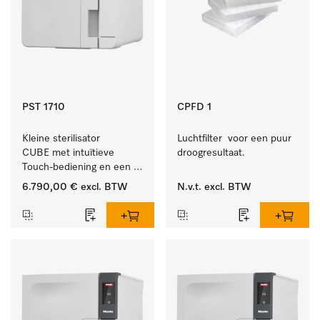
PST 1710
CPFD 1
Kleine sterilisator 
Luchtfilter  voor een puur 
CUBE met intuïtieve 
droogresultaat.
Touch-bediening en een 
instrumentcapaciteit van 
6.790,00 €
excl. BTW
N.v.t.
excl. BTW
4,5 kg.