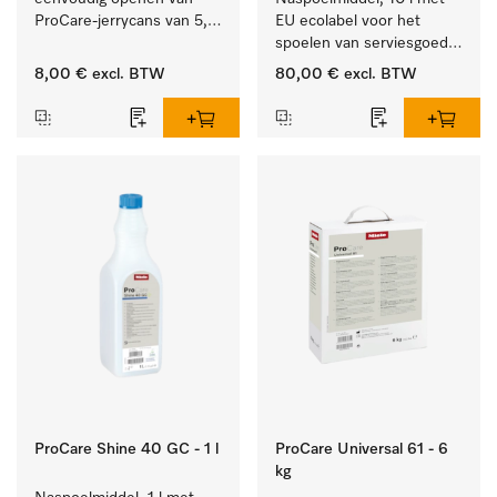
ProCare-jerrycans van 5, 
EU ecolabel voor het 
10 en 20 l.
spoelen van serviesgoed, 
bestek en glazen.
8,00 €
excl. BTW
80,00 €
excl. BTW
ProCare Shine 40 GC - 1 l
ProCare Universal 61 - 6
kg