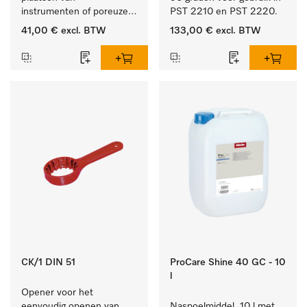
instrumenten of poreuze 
PST 2210 en PST 2220.
goederen, groot.
41,00 €
excl. BTW
133,00 €
excl. BTW
CK/1 DIN 51
ProCare Shine 40 GC - 10
l
Opener voor het 
eenvoudig openen van 
Naspoelmiddel, 10 l met 