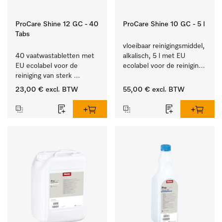
ProCare Shine 12 GC - 40
ProCare Shine 10 GC - 5 l
Tabs
vloeibaar reinigingsmiddel, 
40 vaatwastabletten met 
alkalisch, 5 l met EU 
EU ecolabel voor de 
ecolabel voor de reiniging 
reiniging van sterk 
van alledaags vuil op 
vervuild serviesgoed, 
serviesgoed, bestek en 
23,00 €
excl. BTW
55,00 €
excl. BTW
bestek en glazen.
glazen.