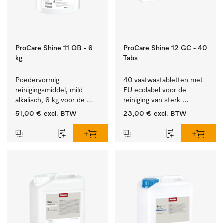
ProCare Shine 11 OB - 6
ProCare Shine 12 GC - 40
kg
Tabs
Poedervormig 
40 vaatwastabletten met 
reinigingsmiddel, mild 
EU ecolabel voor de 
alkalisch, 6 kg voor de 
reiniging van sterk 
reiniging van sterk 
vervuild serviesgoed, 
51,00 €
excl. BTW
23,00 €
excl. BTW
vervuild serviesgoed, 
bestek en glazen.
bestek en glazen.