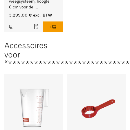
weegsysteem, hoogte 
6 cm voor de 
automatische regeling van 
3.299,00 €
excl. BTW
bronnen met variabele 
belading.
Accessoires
voor
“****************************