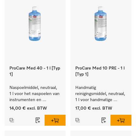
ProCare Med 40 - 1 l [Typ
ProCare Med 10 PRE - 1 l
1]
[Typ 1]
Naspoelmiddel, neutraal, 
Handmatig 
1 l voor het naspoelen van 
reinigingsmiddel, neutraal, 
instrumenten en 
1 l voor handmatige 
utensiliën, biocompatibel.
voorbehandeling, 
14,00 €
excl. BTW
17,00 €
excl. BTW
milieuvriendelijk.