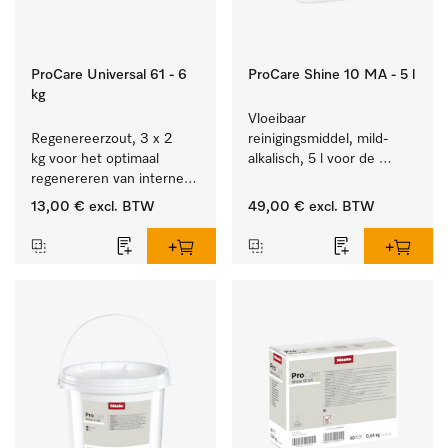
ProCare Universal 61 - 6
ProCare Shine 10 MA - 5 l
kg
Vloeibaar 
Regenereerzout, 3 x 2 
reinigingsmiddel, mild-
kg voor het optimaal 
alkalisch, 5 l voor de 
regenereren van interne 
reiniging van lichte 
waterontharders.
vervuiling op serviesgoed, 
13,00 €
excl. BTW
49,00 €
excl. BTW
bestek en glazen.