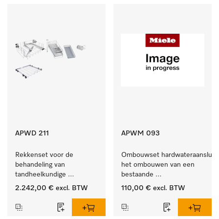
APWD 211
APWM 093
Rekkenset voor de 
Ombouwset hardwateraansluitin
behandeling van 
het ombouwen van een 
tandheelkundige 
bestaande 
instrumenten.
wateraansluiting voor 
2.242,00 €
excl. BTW
110,00 €
excl. BTW
hard water.