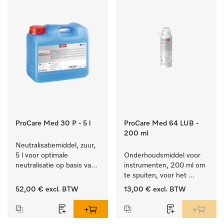
ProCare Med 30 P - 5 l
ProCare Med 64 LUB -
200 ml
Neutralisatiemiddel, zuur, 
5 l voor optimale 
Onderhoudsmiddel voor 
neutralisatie op basis van 
instrumenten, 200 ml om 
anorganische zuren.
te spuiten, voor het 
handmatige onderhoud 
52,00 €
excl. BTW
13,00 €
excl. BTW
van medische 
hulpmiddelen.