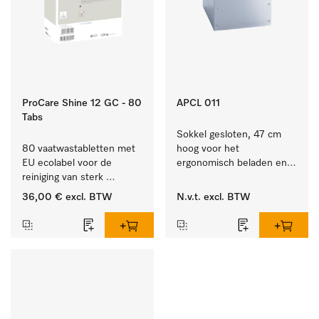
ProCare Shine 12 GC - 80
APCL 011
Tabs
Sokkel gesloten, 47 cm 
80 vaatwastabletten met 
hoog voor het 
EU ecolabel voor de 
ergonomisch beladen en 
reiniging van sterk 
legen van de wasmachine 
vervuild serviesgoed, 
en droger.
36,00 €
excl. BTW
N.v.t.
excl. BTW
bestek en glazen.