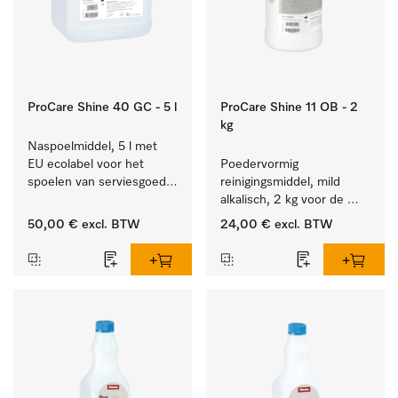
ProCare Shine 40 GC - 5 l
ProCare Shine 11 OB - 2
kg
Naspoelmiddel, 5 l met 
EU ecolabel voor het 
Poedervormig 
spoelen van serviesgoed, 
reinigingsmiddel, mild 
bestek en glazen.
alkalisch, 2 kg voor de 
reiniging van sterk 
50,00 €
excl. BTW
24,00 €
excl. BTW
vervuild serviesgoed, 
bestek en glazen.