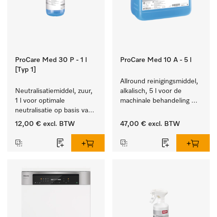
ProCare Med 30 P - 1 l
ProCare Med 10 A - 5 l
[Typ 1]
Allround reinigingsmiddel, 
Neutralisatiemiddel, zuur, 
alkalisch, 5 l voor de 
1 l voor optimale 
machinale behandeling 
neutralisatie op basis van 
van instrumenten en 
anorganische zuren.
utensiliën.
12,00 €
excl. BTW
47,00 €
excl. BTW