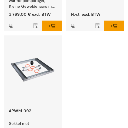
warmtepompdroger, 
en droger. 
Kleine Geweldenaars met 
zeer laag energieverbruik 
3.769,00 €
excl. BTW
N.v.t.
excl. BTW
en korte programmaduur
APWM 092
Sokkel met 