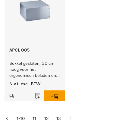
APCL 005
Sokkel gesloten, 30 cm 
hoog voor het 
ergonomisch beladen en 
legen van de wasmachine 
N.v.t.
excl. BTW
en droger.
1-10
11
12
13