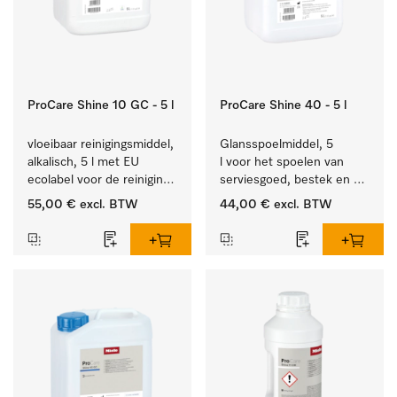
ProCare Shine 10 GC - 5 l
ProCare Shine 40 - 5 l
vloeibaar reinigingsmiddel, 
Glansspoelmiddel, 5 
alkalisch, 5 l met EU 
l voor het spoelen van 
ecolabel voor de reiniging 
serviesgoed, bestek en 
van alledaags vuil op 
ideaal voor glazen.
55,00 €
excl. BTW
44,00 €
excl. BTW
serviesgoed, bestek en 
glazen.