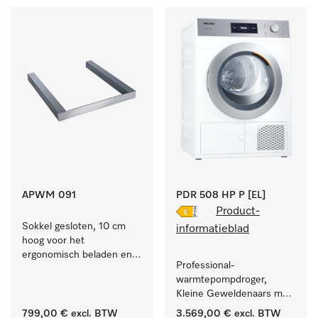
APWM 091
PDR 508 HP P [EL]
Product-
Sokkel gesloten, 10 cm 
informatieblad
hoog voor het 
ergonomisch beladen en 
Professional-
leeghalen van 
warmtepompdroger, 
wasmachines.
Kleine Geweldenaars met 
zeer laag energieverbruik 
799,00 €
excl. BTW
3.569,00 €
excl. BTW