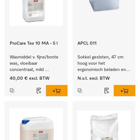
ProCare Tex 10 MA - 5 l
APCL 011
Wasmiddel v. fijne/bonte 
Sokkel gesloten, 47 cm 
was, vloeibaar 
hoog voor het 
concentraat, mild 
ergonomisch beladen en 
alkalisch, 5 l voor het 
legen van de wasmachine 
40,00 €
excl. BTW
N.v.t.
excl. BTW
reinigen van bonte was 
en droger.
en gevoelig textiel.