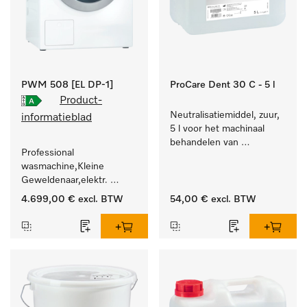
PWM 508 [EL DP-1]
ProCare Dent 30 C - 5 l
Product-
Neutralisatiemiddel, zuur, 
informatieblad
5 l voor het machinaal 
behandelen van 
Professional 
tandheelkundige- en 
wasmachine,Kleine 
transmissie-instrumenten.
Geweldenaar,elektr. 
verwarmd, met 
4.699,00 €
excl. BTW
54,00 €
excl. BTW
afvoerpomp en 
doelgroepspecifieke 
programma's. 
Vermogen 8 kg  in 49 min 
.