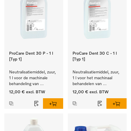
ProCare Dent 30 P - 1 l
ProCare Dent 30 C - 1 l
[Typ 1]
[Typ 1]
Neutralisatiemiddel, zuur, 
Neutralisatiemiddel, zuur, 
1 l voor de machinale 
1 l voor het machinaal 
behandeling van 
behandelen van 
tandheelkundige 
tandheelkundige- en 
12,00 €
excl. BTW
12,00 €
excl. BTW
instrumenten.
transmissie-instrumenten.