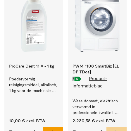
ProCare Dent 11 A - 1 kg
PWM 1108 SmartBiz [EL
DP TDos]
Product-
Poedervormig 
reinigingsmiddel, alkalisch, 
informatieblad
1 kg voor de machinale 
behandeling van 
Wasautomaat, elektrisch 
tandheelkundige 
verwarmd in 
instrumenten.
professionele kwaliteit 
met een programmaduur 
10,00 €
excl. BTW
2.230,58 €
excl. BTW
van 79 min, automatische 
dosering.