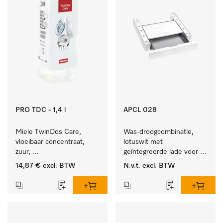
PRO TDC - 1,4 l
APCL 028
Miele TwinDos Care, 
Was-droogcombinatie, 
vloeibaar concentraat, 
lotuswit met 
zuur, 
geïntegreerde lade voor 
1,4 l Reinigingsmiddel 
een bijzonder 
14,87 €
excl. BTW
N.v.t.
excl. BTW
voor het TwinDos-
comfortabele was-
doseersysteem.
droogzuil. . 