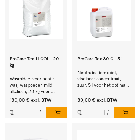
ProCare Tex 11 COL - 20
ProCare Tex 30 C - 5 l
kg
Neutralisatiemiddel, 
Wasmiddel voor bonte 
vloeibaar concentraat, 
was, waspoeder, mild 
zuur, 5 l voor het optimaal 
alkalisch, 20 kg voor 
beschermen van het 
behoud van kleur en 
textiel door betrouwbare 
130,00 €
excl. BTW
30,00 €
excl. BTW
reiniging van de bonte 
neutralisatie.
was.