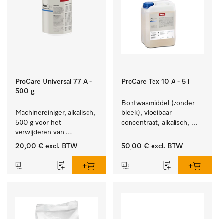
ProCare Universal 77 A -
ProCare Tex 10 A - 5 l
500 g
Bontwasmiddel (zonder 
Machinereiniger, alkalisch, 
bleek), vloeibaar 
500 g voor het 
concentraat, alkalisch, 
verwijderen van 
5 l voor het reinigen van 
hardnekkige 
wit wasgoed en 
20,00 €
excl. BTW
50,00 €
excl. BTW
zetmeelaanslag.
kleurechte bonte was.