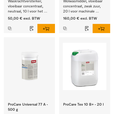
Waskrachtversterker, 
Wolwasmiddel, vloeibaar 
vloeibaar concentraat, 
concentraat, zwak zuur, 
neutraal, 10 l voor het 
20 l voor machinale 
effectief verwijderen van 
reiniging van wol.
50,00 €
excl. BTW
160,00 €
excl. BTW
vetvlekken.
ProCare Universal 77 A -
ProCare Tex 10 B+ - 20 l
500 g