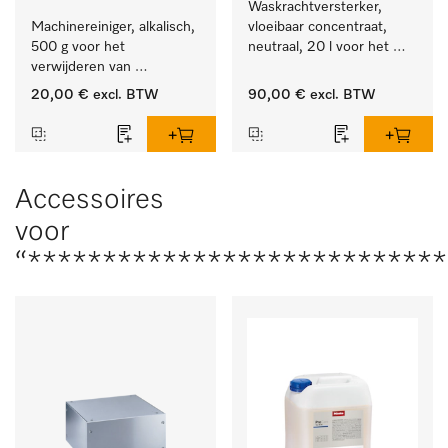
Waskrachtversterker, 
Machinereiniger, alkalisch, 
vloeibaar concentraat, 
500 g voor het 
neutraal, 20 l voor het 
verwijderen van 
effectief verwijderen van 
hardnekkige 
vetvlekken.
20,00 €
excl. BTW
90,00 €
excl. BTW
zetmeelaanslag.
Accessoires
voor
“***************************