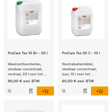
ProCare Tex 10 B+ - 20 l
ProCare Tex 30 C - 10 l
Waskrachtversterker, 
Neutralisatiemiddel, 
vloeibaar concentraat, 
vloeibaar concentraat, 
neutraal, 20 l voor het 
zuur, 10 l voor het 
effectief verwijderen van 
optimaal beschermen van 
90,00 €
excl. BTW
60,00 €
excl. BTW
vetvlekken.
het textiel door 
betrouwbare neutralisatie.