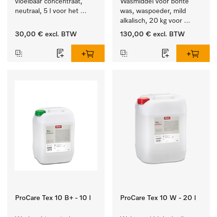
vloeibaar concentraat, 
Wasmiddel voor bonte 
neutraal, 5 l voor het 
was, waspoeder, mild 
effectief verwijderen van 
alkalisch, 20 kg voor 
vetvlekken.
behoud van kleur en 
30,00 €
excl. BTW
130,00 €
excl. BTW
reiniging van de bonte 
was.
ProCare Tex 10 B+ - 10 l
ProCare Tex 10 W - 20 l