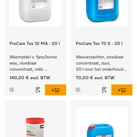
ProCare Tex 10 MA - 20 l
ProCare Tex 70 S - 20 l
Wasmiddel v. fijne/bonte 
Wasverzachter, vloeibaar 
was, vloeibaar 
concentraat, zuur, 
concentraat, mild 
20 l voor het onderhoud 
alkalisch, 20 l voor het 
van vezels zodat het 
140,00 €
excl. BTW
70,00 €
excl. BTW
reinigen van bonte was 
textiel lang zacht blijft.
en gevoelig textiel.