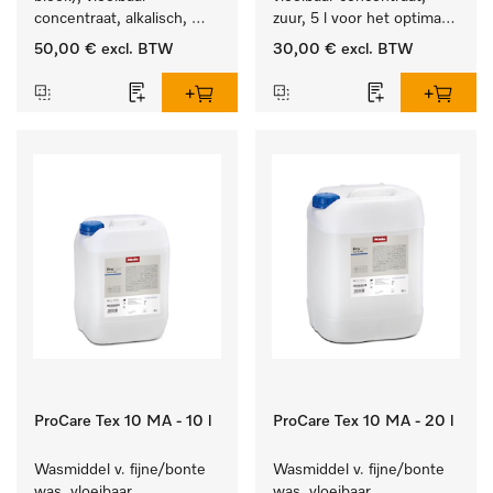
concentraat, alkalisch, 
zuur, 5 l voor het optimaal 
5 l voor het reinigen van 
beschermen van het 
50,00 €
excl. BTW
30,00 €
excl. BTW
wit wasgoed en 
textiel door betrouwbare 
kleurechte bonte was.
neutralisatie.
ProCare Tex 10 MA - 10 l
ProCare Tex 10 MA - 20 l
Wasmiddel v. fijne/bonte 
Wasmiddel v. fijne/bonte 
was, vloeibaar 
was, vloeibaar 