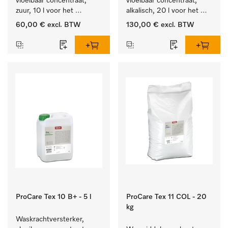
vloeibaar concentraat, 
vloeibaar concentraat, 
zuur, 10 l voor het 
alkalisch, 20 l voor het 
optimaal beschermen van 
reinigen van wit wasgoed 
60,00 €
excl. BTW
130,00 €
excl. BTW
het textiel door 
en kleurechte bonte was.
betrouwbare neutralisatie.
ProCare Tex 10 B+ - 5 l
ProCare Tex 11 COL - 20
kg
Waskrachtversterker, 