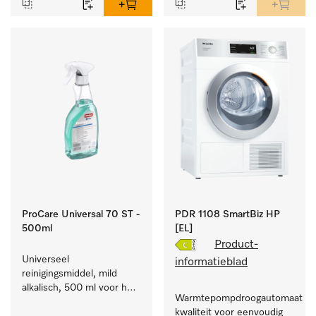
ProCare Universal 70 ST -
PDR 1108 SmartBiz HP
500ml
[EL]
Product-
Universeel 
informatieblad
reinigingsmiddel, mild 
alkalisch, 500 ml voor het 
Warmtepompdroogautomaat com
behoedzaam verwijderen 
kwaliteit voor eenvoudig 