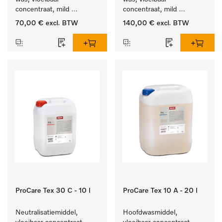
concentraat, mild 
concentraat, mild 
alkalisch, 10 l voor het 
alkalisch, 20 l voor het 
70,00 €
excl. BTW
140,00 €
excl. BTW
reinigen van bonte was 
reinigen van bonte was 
en gevoelig textiel.
en gevoelig textiel.
ProCare Tex 30 C - 10 l
ProCare Tex 10 A - 20 l
Neutralisatiemiddel, 
Hoofdwasmiddel, 