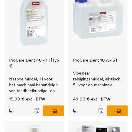
ProCare Dent 40 - 1 l [Typ
ProCare Dent 10 A - 5 l
1]
Vloeibaar 
Naspoelmiddel, 1 l voor 
reinigingsmiddel, alkalisch, 
het machinaal behandelen 
5 l voor de machinale 
van tandheelkundige- en 
behandeling van 
transmissie-instrumenten.
tandheelkundige 
15,00 €
excl. BTW
49,00 €
excl. BTW
instrumenten.