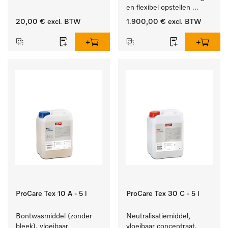
van vetresten en vuil.
en flexibel opstellen 
zonder luchtafvoer.
20,00 €
excl. BTW
1.900,00 €
excl. BTW
ProCare Tex 10 A - 5 l
ProCare Tex 30 C - 5 l
Bontwasmiddel (zonder 
Neutralisatiemiddel, 
bleek), vloeibaar 
vloeibaar concentraat, 