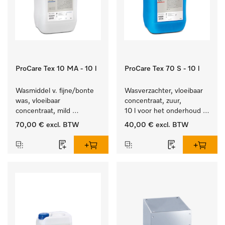
ProCare Tex 10 MA - 10 l
ProCare Tex 70 S - 10 l
Wasmiddel v. fijne/bonte 
Wasverzachter, vloeibaar 
was, vloeibaar 
concentraat, zuur, 
concentraat, mild 
10 l voor het onderhoud 
alkalisch, 10 l voor het 
van vezels zodat het 
70,00 €
excl. BTW
40,00 €
excl. BTW
reinigen van bonte was 
textiel lang zacht blijft.
en gevoelig textiel.