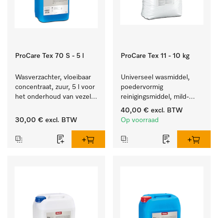
ProCare Tex 70 S - 5 l
ProCare Tex 11 - 10 kg
Wasverzachter, vloeibaar 
Universeel wasmiddel, 
concentraat, zuur, 5 l voor 
poedervormig 
het onderhoud van vezels 
reinigingsmiddel, mild-
zodat het textiel lang 
alkalisch, 10 kg voor het 
40,00 €
excl. BTW
zacht blijft.
reinigen van wit wasgoed 
30,00 €
excl. BTW
Op voorraad
en kleurechte bonte was.