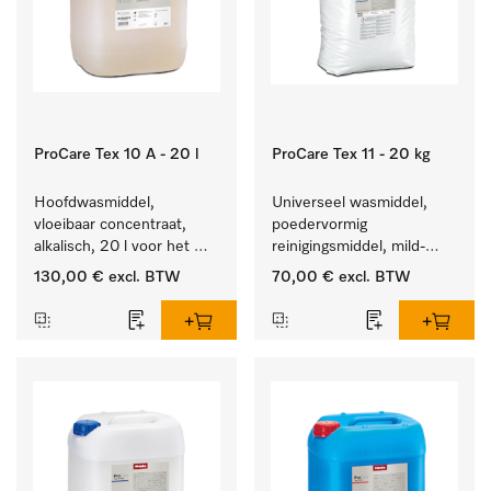
ProCare Tex 10 A - 20 l
ProCare Tex 11 - 20 kg
Hoofdwasmiddel, 
Universeel wasmiddel, 
vloeibaar concentraat, 
poedervormig 
alkalisch, 20 l voor het 
reinigingsmiddel, mild-
reinigen van wit wasgoed 
alkalisch, 20 kg voor het 
130,00 €
excl. BTW
70,00 €
excl. BTW
en kleurechte bonte was.
reinigen van wit wasgoed 
en kleurechte bonte was.