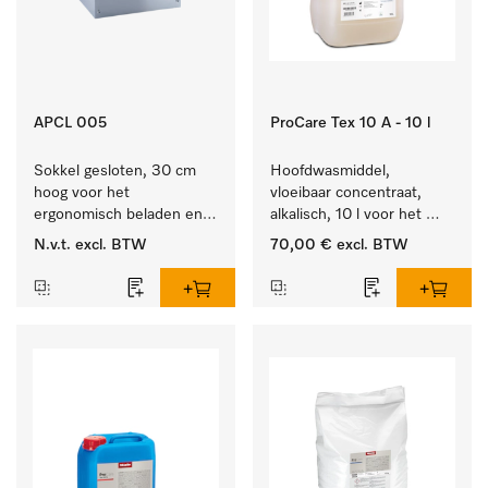
APCL 005
ProCare Tex 10 A - 10 l
Sokkel gesloten, 30 cm 
Hoofdwasmiddel, 
hoog voor het 
vloeibaar concentraat, 
ergonomisch beladen en 
alkalisch, 10 l voor het 
legen van de wasmachine 
reinigen van wit wasgoed 
N.v.t.
excl. BTW
70,00 €
excl. BTW
en droger.
en kleurechte bonte was.