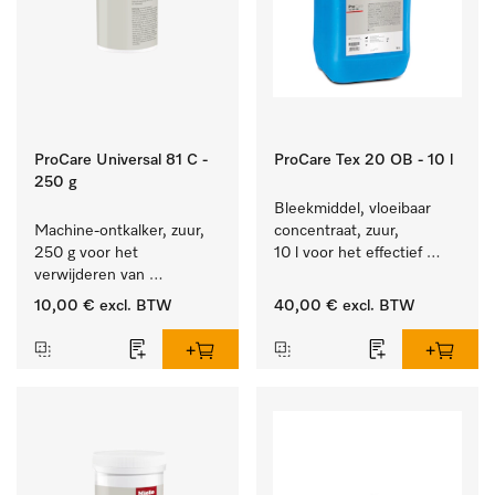
ProCare Universal 81 C -
ProCare Tex 20 OB - 10 l
250 g
Bleekmiddel, vloeibaar 
Machine-ontkalker, zuur, 
concentraat, zuur, 
250 g voor het 
10 l voor het effectief 
verwijderen van 
verwijderen van 
hardnekkige kalkaanslag.
hardnekkige vlekken.
10,00 €
excl. BTW
40,00 €
excl. BTW