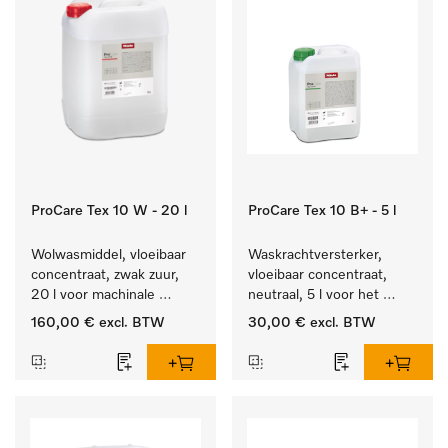
ProCare Tex 10 W - 20 l
ProCare Tex 10 B+ - 5 l
Wolwasmiddel, vloeibaar 
Waskrachtversterker, 
concentraat, zwak zuur, 
vloeibaar concentraat, 
20 l voor machinale 
neutraal, 5 l voor het 
reiniging van wol.
effectief verwijderen van 
160,00 €
excl. BTW
30,00 €
excl. BTW
vetvlekken.