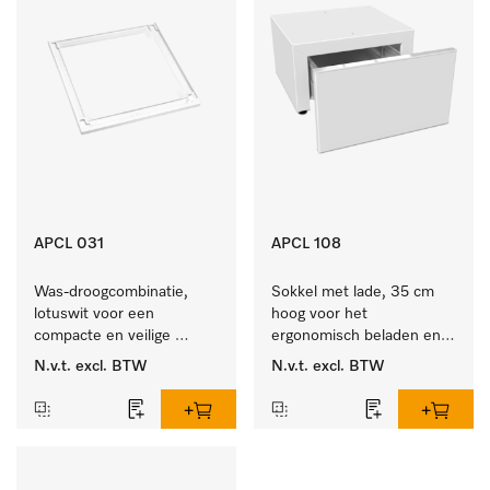
APCL 031
APCL 108
Was-droogcombinatie, 
Sokkel met lade, 35 cm 
lotuswit voor een 
hoog voor het 
compacte en veilige 
ergonomisch beladen en 
opstelling bij een was-
legen van de wasmachine 
N.v.t.
excl. BTW
N.v.t.
excl. BTW
droogzuil. 
en droger. 