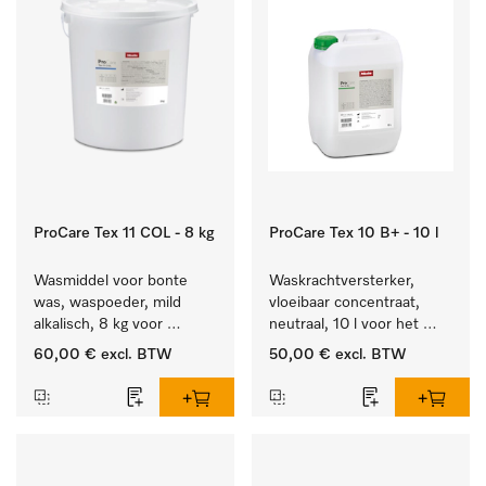
ProCare Tex 11 COL - 8 kg
ProCare Tex 10 B+ - 10 l
Wasmiddel voor bonte 
Waskrachtversterker, 
was, waspoeder, mild 
vloeibaar concentraat, 
alkalisch, 8 kg voor 
neutraal, 10 l voor het 
behoud van kleur en 
effectief verwijderen van 
60,00 €
excl. BTW
50,00 €
excl. BTW
reiniging van de bonte 
vetvlekken.
was.