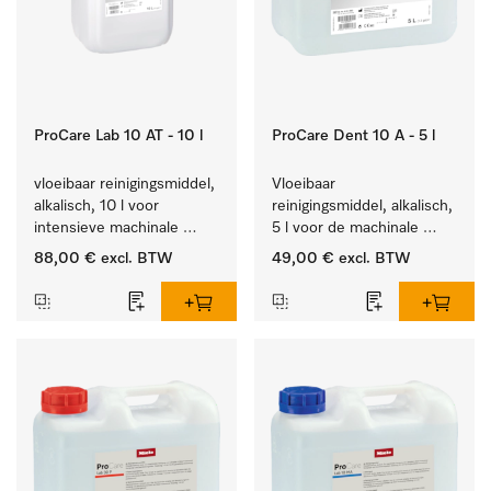
ProCare Lab 10 AT - 10 l
ProCare Dent 10 A - 5 l
vloeibaar reinigingsmiddel, 
Vloeibaar 
alkalisch, 10 l voor 
reinigingsmiddel, alkalisch, 
intensieve machinale 
5 l voor de machinale 
reiniging van 
behandeling van 
88,00 €
excl. BTW
49,00 €
excl. BTW
laboratoriumglaswerk en -
tandheelkundige 
gerei.
instrumenten.