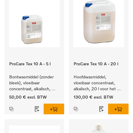
ProCare Tex 10 A - 5 l
ProCare Tex 10 A - 20 l
Bontwasmiddel (zonder 
Hoofdwasmiddel, 
bleek), vloeibaar 
vloeibaar concentraat, 
concentraat, alkalisch, 
alkalisch, 20 l voor het 
5 l voor het reinigen van 
reinigen van wit wasgoed 
50,00 €
excl. BTW
130,00 €
excl. BTW
wit wasgoed en 
en kleurechte bonte was.
kleurechte bonte was.