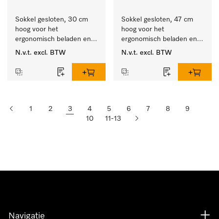
Sokkel gesloten, 30 cm 
Sokkel gesloten, 47 cm 
hoog voor het 
hoog voor het 
ergonomisch beladen en 
ergonomisch beladen en 
legen van de wasmachine 
legen van de wasmachine 
N.v.t.
excl. BTW
N.v.t.
excl. BTW
en droger.
en droger.
1
2
3
4
5
6
7
8
9
10
11-13
Navigatie