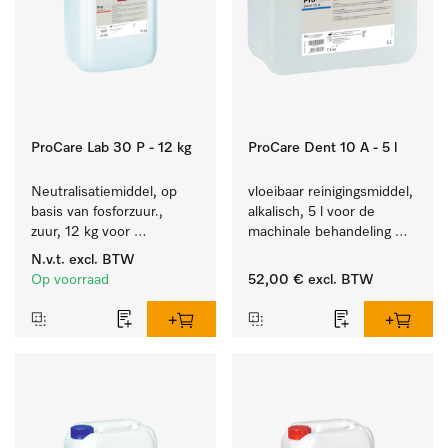
ProCare Lab 30 P - 12 kg
ProCare Dent 10 A - 5 l
Neutralisatiemiddel, op 
vloeibaar reinigingsmiddel, 
basis van fosforzuur., 
alkalisch, 5 l voor de 
zuur, 12 kg voor 
machinale behandeling 
machinale reiniging van 
van tandheelkundige 
N.v.t.
excl. BTW
laboratoriumglaswerk en -
instrumenten.
Op voorraad
52,00 €
excl. BTW
gerei.