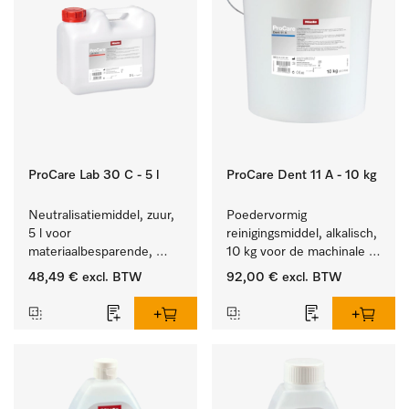
ProCare Lab 30 C - 5 l
ProCare Dent 11 A - 10 kg
Neutralisatiemiddel, zuur, 
Poedervormig 
5 l voor 
reinigingsmiddel, alkalisch, 
materiaalbesparende, 
10 kg voor de machinale 
machinale reiniging van 
behandeling van 
48,49 €
excl. BTW
92,00 €
excl. BTW
laboratoriumglasw. en -
tandheelkundige 
gerei.
instrumenten.