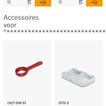
bestek en glazen.
Accessoires
voor
“***************************
CK/1 DIN 51
DTD 2