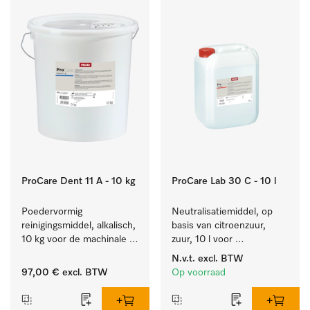
ProCare Dent 11 A - 10 kg
ProCare Lab 30 C - 10 l
Poedervormig 
Neutralisatiemiddel, op 
reinigingsmiddel, alkalisch, 
basis van citroenzuur, 
10 kg voor de machinale 
zuur, 10 l voor 
behandeling van 
materiaalbesparende, 
N.v.t.
excl. BTW
tandheelkundige 
machinale reiniging van 
97,00 €
excl. BTW
Op voorraad
instrumenten.
laboratoriumglasw. en -
gerei.