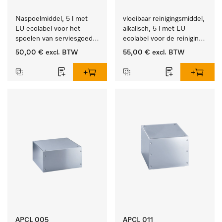
Naspoelmiddel, 5 l met 
vloeibaar reinigingsmiddel, 
EU ecolabel voor het 
alkalisch, 5 l met EU 
spoelen van serviesgoed, 
ecolabel voor de reiniging 
bestek en glazen.
van alledaags vuil op 
50,00 €
excl. BTW
55,00 €
excl. BTW
serviesgoed, bestek en 
glazen.
APCL 005
APCL 011