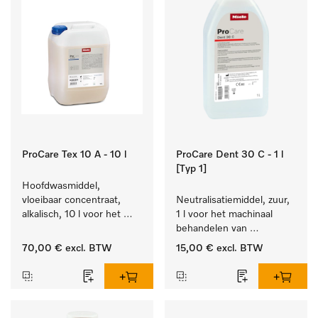
ProCare Tex 10 A - 10 l
ProCare Dent 30 C - 1 l
[Typ 1]
Hoofdwasmiddel, 
vloeibaar concentraat, 
Neutralisatiemiddel, zuur, 
alkalisch, 10 l voor het 
1 l voor het machinaal 
reinigen van wit wasgoed 
behandelen van 
en kleurechte bonte was.
tandheelkundige- en 
70,00 €
excl. BTW
15,00 €
excl. BTW
transmissie-instrumenten.