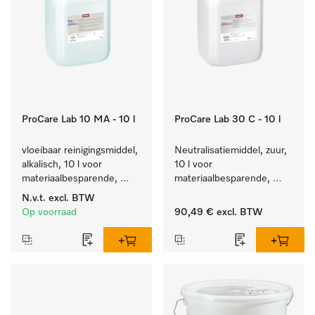
ProCare Lab 10 MA - 10 l
ProCare Lab 30 C - 10 l
vloeibaar reinigingsmiddel, 
Neutralisatiemiddel, zuur, 
alkalisch, 10 l voor 
10 l voor 
materiaalbesparende, 
materiaalbesparende, 
machinale reiniging van 
machinale reiniging van 
N.v.t.
excl. BTW
laboratoriumglasw. en -
laboratoriumglasw. en -
Op voorraad
90,49 €
excl. BTW
gerei.
gerei.