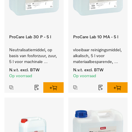
ProCare Lab 30 P - 5 l
ProCare Lab 10 MA - 5 l
Neutralisatiemiddel, op 
vloeibaar reinigingsmiddel, 
basis van fosforzuur, zuur, 
alkalisch, 5 l voor 
5 l voor machinale 
materiaalbesparende, 
reiniging van 
machinale reiniging van 
N.v.t.
excl. BTW
N.v.t.
excl. BTW
laboratoriumglaswerk en -
laboratoriumglasw. en -
Op voorraad
Op voorraad
gerei.
gerei.