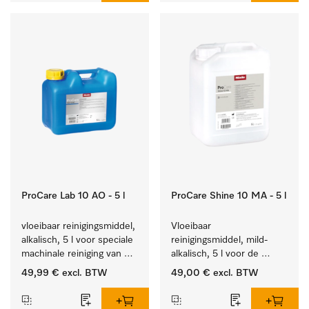
ProCare Lab 10 AO - 5 l
ProCare Shine 10 MA - 5 l
vloeibaar reinigingsmiddel, 
Vloeibaar 
alkalisch, 5 l voor speciale 
reinigingsmiddel, mild-
machinale reiniging van 
alkalisch, 5 l voor de 
laboratoriumglaswerk en -
reiniging van lichte 
49,99 €
excl. BTW
49,00 €
excl. BTW
gerei.
vervuiling op serviesgoed, 
bestek en glazen.