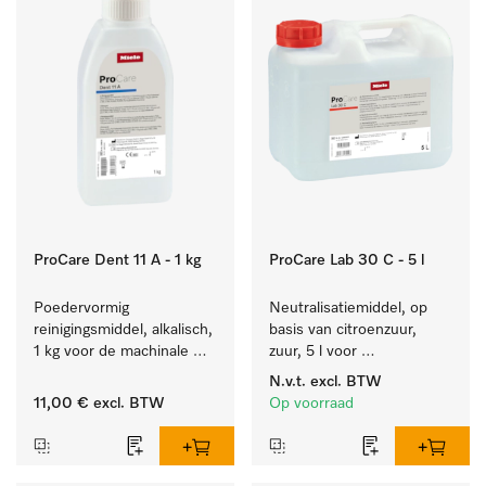
ProCare Dent 11 A - 1 kg
ProCare Lab 30 C - 5 l
Poedervormig 
Neutralisatiemiddel, op 
reinigingsmiddel, alkalisch, 
basis van citroenzuur, 
1 kg voor de machinale 
zuur, 5 l voor 
behandeling van 
materiaalbesparende, 
N.v.t.
excl. BTW
tandheelkundige 
machinale reiniging van 
11,00 €
excl. BTW
Op voorraad
instrumenten.
laboratoriumglasw. en -
gerei.