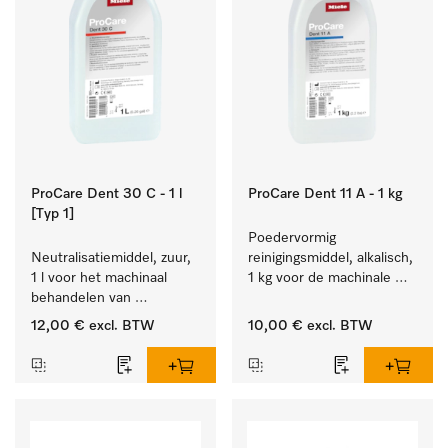
ProCare Dent 30 C - 1 l
ProCare Dent 11 A - 1 kg
[Typ 1]
Poedervormig 
Neutralisatiemiddel, zuur, 
reinigingsmiddel, alkalisch, 
1 l voor het machinaal 
1 kg voor de machinale 
behandelen van 
behandeling van 
tandheelkundige- en 
tandheelkundige 
12,00 €
excl. BTW
10,00 €
excl. BTW
transmissie-instrumenten.
instrumenten.