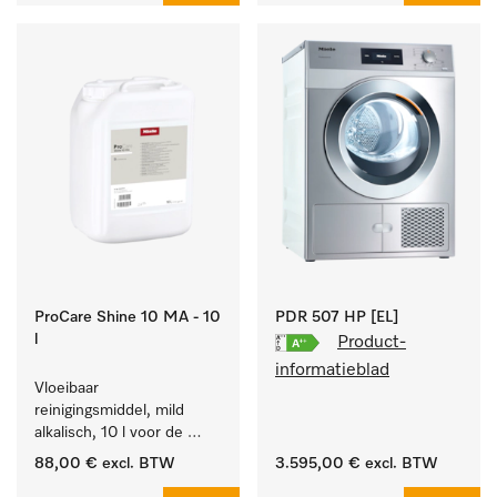
ProCare Shine 10 MA - 10
PDR 507 HP [EL]
l
Product-
informatieblad
Vloeibaar 
reinigingsmiddel, mild 
alkalisch, 10 l voor de 
reiniging van lichte 
88,00 €
excl. BTW
3.595,00 €
excl. BTW
vervuiling op serviesgoed, 