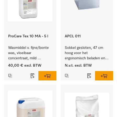
ProCare Tex 10 MA - 5 l
APCL 011
Wasmiddel v. fijne/bonte 
Sokkel gesloten, 47 cm 
was, vloeibaar 
hoog voor het 
concentraat, mild 
ergonomisch beladen en 
alkalisch, 5 l voor het 
legen van de wasmachine 
40,00 €
excl. BTW
N.v.t.
excl. BTW
reinigen van bonte was 
en droger.
en gevoelig textiel.