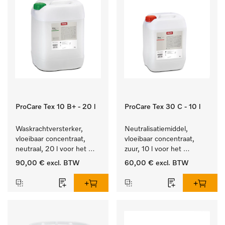
ProCare Tex 10 B+ - 20 l
ProCare Tex 30 C - 10 l
Waskrachtversterker, 
Neutralisatiemiddel, 
vloeibaar concentraat, 
vloeibaar concentraat, 
neutraal, 20 l voor het 
zuur, 10 l voor het 
effectief verwijderen van 
optimaal beschermen van 
90,00 €
excl. BTW
60,00 €
excl. BTW
vetvlekken.
het textiel door 
betrouwbare neutralisatie.