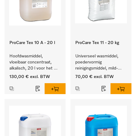
ProCare Tex 10 A - 20 l
ProCare Tex 11 - 20 kg
Hoofdwasmiddel, 
Universeel wasmiddel, 
vloeibaar concentraat, 
poedervormig 
alkalisch, 20 l voor het 
reinigingsmiddel, mild-
reinigen van wit wasgoed 
alkalisch, 20 kg voor het 
130,00 €
excl. BTW
70,00 €
excl. BTW
en kleurechte bonte was.
reinigen van wit wasgoed 
en kleurechte bonte was.