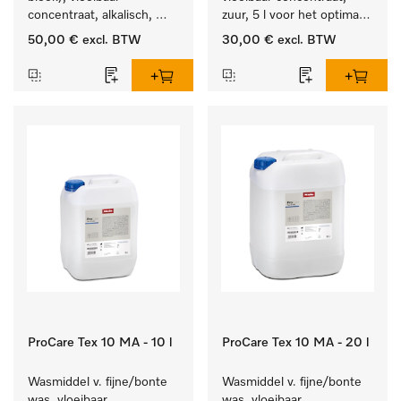
concentraat, alkalisch, 
zuur, 5 l voor het optimaal 
5 l voor het reinigen van 
beschermen van het 
50,00 €
excl. BTW
30,00 €
excl. BTW
wit wasgoed en 
textiel door betrouwbare 
kleurechte bonte was.
neutralisatie.
ProCare Tex 10 MA - 10 l
ProCare Tex 10 MA - 20 l
Wasmiddel v. fijne/bonte 
Wasmiddel v. fijne/bonte 
was, vloeibaar 
was, vloeibaar 