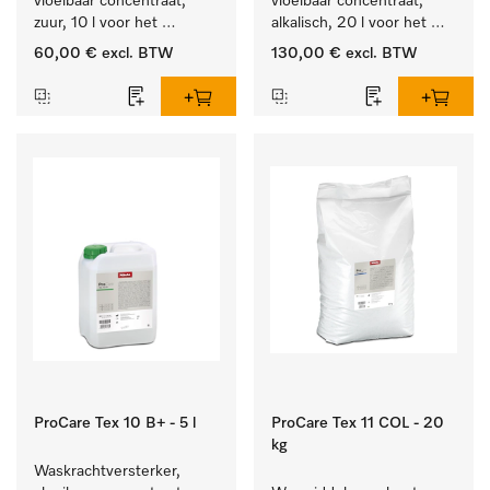
vloeibaar concentraat, 
vloeibaar concentraat, 
zuur, 10 l voor het 
alkalisch, 20 l voor het 
optimaal beschermen van 
reinigen van wit wasgoed 
60,00 €
excl. BTW
130,00 €
excl. BTW
het textiel door 
en kleurechte bonte was.
betrouwbare neutralisatie.
ProCare Tex 10 B+ - 5 l
ProCare Tex 11 COL - 20
kg
Waskrachtversterker, 