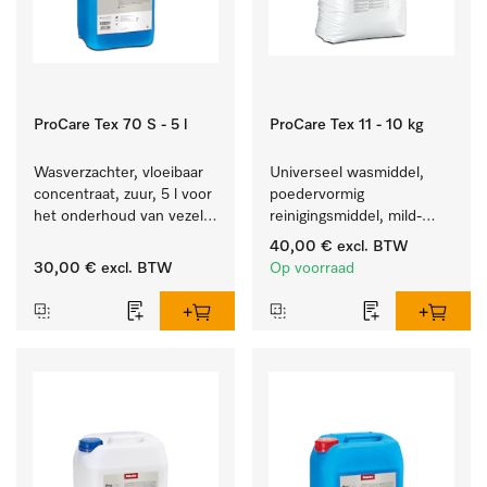
ProCare Tex 70 S - 5 l
ProCare Tex 11 - 10 kg
Wasverzachter, vloeibaar 
Universeel wasmiddel, 
concentraat, zuur, 5 l voor 
poedervormig 
het onderhoud van vezels 
reinigingsmiddel, mild-
zodat het textiel lang 
alkalisch, 10 kg voor het 
40,00 €
excl. BTW
zacht blijft.
reinigen van wit wasgoed 
30,00 €
excl. BTW
Op voorraad
en kleurechte bonte was.