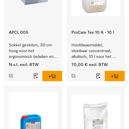
APCL 005
ProCare Tex 10 A - 10 l
Sokkel gesloten, 30 cm 
Hoofdwasmiddel, 
hoog voor het 
vloeibaar concentraat, 
ergonomisch beladen en 
alkalisch, 10 l voor het 
legen van de wasmachine 
reinigen van wit wasgoed 
N.v.t.
excl. BTW
70,00 €
excl. BTW
en droger.
en kleurechte bonte was.