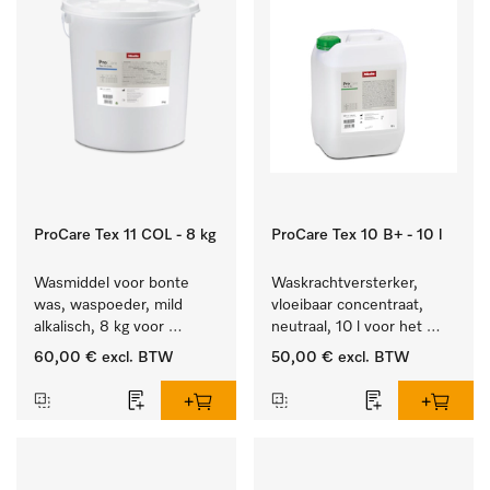
ProCare Tex 11 COL - 8 kg
ProCare Tex 10 B+ - 10 l
Wasmiddel voor bonte 
Waskrachtversterker, 
was, waspoeder, mild 
vloeibaar concentraat, 
alkalisch, 8 kg voor 
neutraal, 10 l voor het 
behoud van kleur en 
effectief verwijderen van 
60,00 €
excl. BTW
50,00 €
excl. BTW
reiniging van de bonte 
vetvlekken.
was.