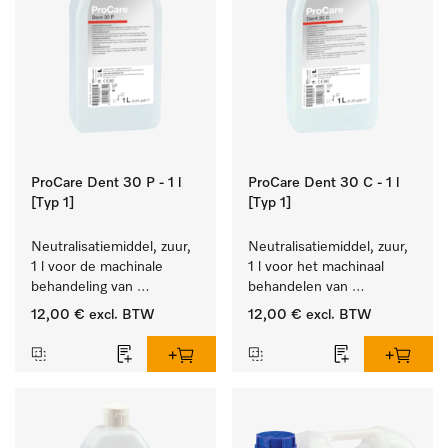
ProCare Dent 30 P - 1 l
ProCare Dent 30 C - 1 l
[Typ 1]
[Typ 1]
Neutralisatiemiddel, zuur, 
Neutralisatiemiddel, zuur, 
1 l voor de machinale 
1 l voor het machinaal 
behandeling van 
behandelen van 
tandheelkundige 
tandheelkundige- en 
12,00 €
excl. BTW
12,00 €
excl. BTW
instrumenten.
transmissie-instrumenten.