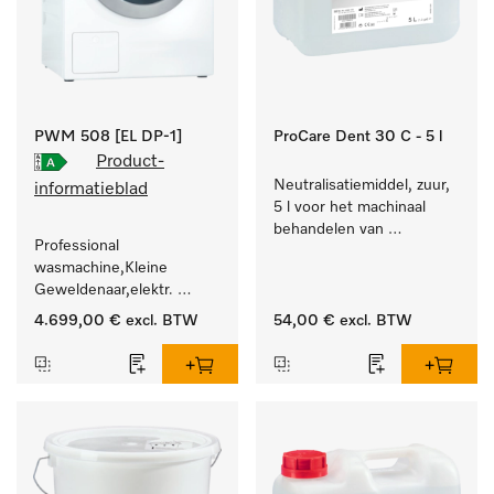
PWM 508 [EL DP-1]
ProCare Dent 30 C - 5 l
Product-
Neutralisatiemiddel, zuur, 
informatieblad
5 l voor het machinaal 
behandelen van 
Professional 
tandheelkundige- en 
wasmachine,Kleine 
transmissie-instrumenten.
Geweldenaar,elektr. 
verwarmd, met 
4.699,00 €
excl. BTW
54,00 €
excl. BTW
afvoerpomp en 
doelgroepspecifieke 
programma's. 
Vermogen 8 kg  in 49 min 
.