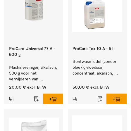
ProCare Universal 77 A -
ProCare Tex 10 A - 5 l
500 g
Bontwasmiddel (zonder 
Machinereiniger, alkalisch, 
bleek), vloeibaar 
500 g voor het 
concentraat, alkalisch, 
verwijderen van 
5 l voor het reinigen van 
hardnekkige 
wit wasgoed en 
20,00 €
excl. BTW
50,00 €
excl. BTW
zetmeelaanslag.
kleurechte bonte was.