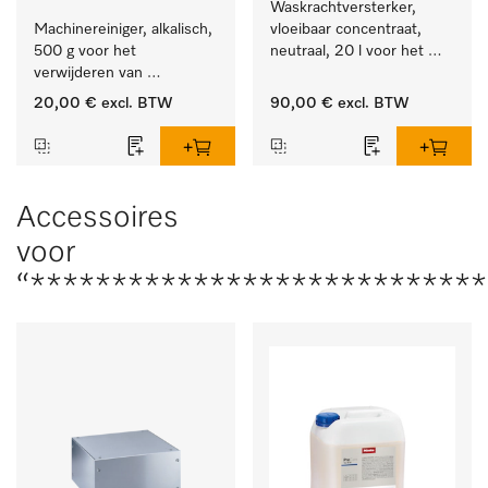
Waskrachtversterker, 
Machinereiniger, alkalisch, 
vloeibaar concentraat, 
500 g voor het 
neutraal, 20 l voor het 
verwijderen van 
effectief verwijderen van 
hardnekkige 
vetvlekken.
20,00 €
excl. BTW
90,00 €
excl. BTW
zetmeelaanslag.
Accessoires
voor
“***************************