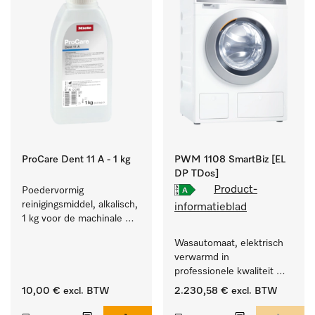
ProCare Dent 11 A - 1 kg
PWM 1108 SmartBiz [EL
DP TDos]
Product-
Poedervormig 
reinigingsmiddel, alkalisch, 
informatieblad
1 kg voor de machinale 
behandeling van 
Wasautomaat, elektrisch 
tandheelkundige 
verwarmd in 
instrumenten.
professionele kwaliteit 
met een programmaduur 
10,00 €
excl. BTW
2.230,58 €
excl. BTW
van 79 min, automatische 
dosering.