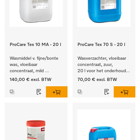
ProCare Tex 10 MA - 20 l
ProCare Tex 70 S - 20 l
Wasmiddel v. fijne/bonte 
Wasverzachter, vloeibaar 
was, vloeibaar 
concentraat, zuur, 
concentraat, mild 
20 l voor het onderhoud 
alkalisch, 20 l voor het 
van vezels zodat het 
140,00 €
excl. BTW
70,00 €
excl. BTW
reinigen van bonte was 
textiel lang zacht blijft.
en gevoelig textiel.