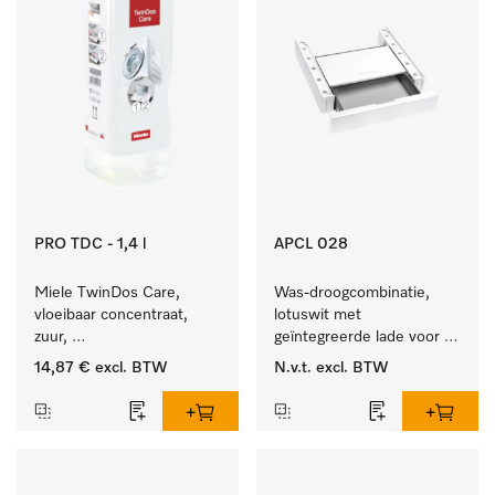
PRO TDC - 1,4 l
APCL 028
Miele TwinDos Care, 
Was-droogcombinatie, 
vloeibaar concentraat, 
lotuswit met 
zuur, 
geïntegreerde lade voor 
1,4 l Reinigingsmiddel 
een bijzonder 
14,87 €
excl. BTW
N.v.t.
excl. BTW
voor het TwinDos-
comfortabele was-
doseersysteem.
droogzuil. . 