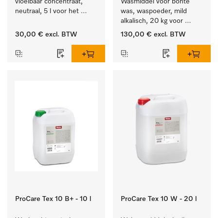
vloeibaar concentraat, 
Wasmiddel voor bonte 
neutraal, 5 l voor het 
was, waspoeder, mild 
effectief verwijderen van 
alkalisch, 20 kg voor 
vetvlekken.
behoud van kleur en 
30,00 €
excl. BTW
130,00 €
excl. BTW
reiniging van de bonte 
was.
ProCare Tex 10 B+ - 10 l
ProCare Tex 10 W - 20 l