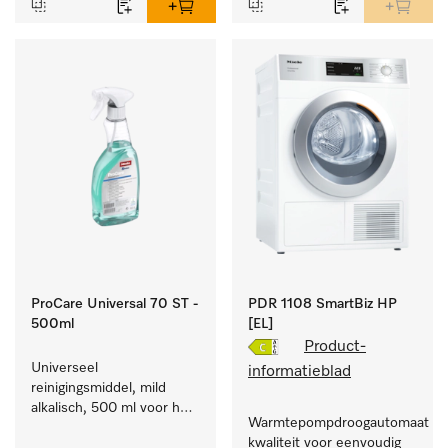
ProCare Universal 70 ST -
PDR 1108 SmartBiz HP
500ml
[EL]
Product-
Universeel 
informatieblad
reinigingsmiddel, mild 
alkalisch, 500 ml voor het 
Warmtepompdroogautomaat com
behoedzaam verwijderen 
kwaliteit voor eenvoudig 