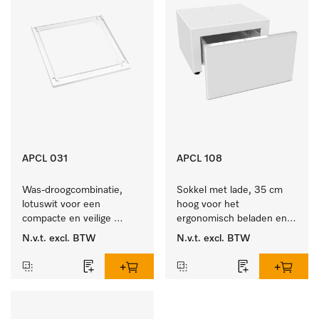
APCL 031
APCL 108
Was-droogcombinatie, 
Sokkel met lade, 35 cm 
lotuswit voor een 
hoog voor het 
compacte en veilige 
ergonomisch beladen en 
opstelling bij een was-
legen van de wasmachine 
N.v.t.
excl. BTW
N.v.t.
excl. BTW
droogzuil. 
en droger. 