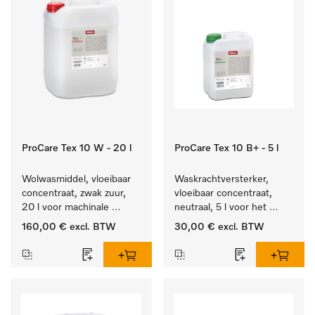
ProCare Tex 10 W - 20 l
ProCare Tex 10 B+ - 5 l
Wolwasmiddel, vloeibaar 
Waskrachtversterker, 
concentraat, zwak zuur, 
vloeibaar concentraat, 
20 l voor machinale 
neutraal, 5 l voor het 
reiniging van wol.
effectief verwijderen van 
160,00 €
excl. BTW
30,00 €
excl. BTW
vetvlekken.