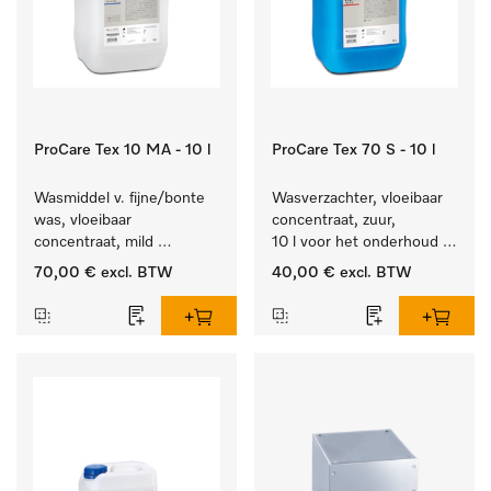
ProCare Tex 10 MA - 10 l
ProCare Tex 70 S - 10 l
Wasmiddel v. fijne/bonte 
Wasverzachter, vloeibaar 
was, vloeibaar 
concentraat, zuur, 
concentraat, mild 
10 l voor het onderhoud 
alkalisch, 10 l voor het 
van vezels zodat het 
70,00 €
excl. BTW
40,00 €
excl. BTW
reinigen van bonte was 
textiel lang zacht blijft.
en gevoelig textiel.