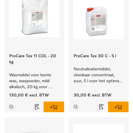
ProCare Tex 11 COL - 20
ProCare Tex 30 C - 5 l
kg
Neutralisatiemiddel, 
Wasmiddel voor bonte 
vloeibaar concentraat, 
was, waspoeder, mild 
zuur, 5 l voor het optimaal 
alkalisch, 20 kg voor 
beschermen van het 
behoud van kleur en 
textiel door betrouwbare 
130,00 €
excl. BTW
30,00 €
excl. BTW
reiniging van de bonte 
neutralisatie.
was.