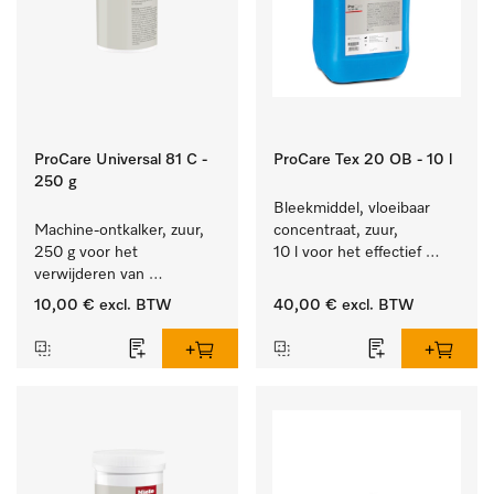
ProCare Universal 81 C -
ProCare Tex 20 OB - 10 l
250 g
Bleekmiddel, vloeibaar 
Machine-ontkalker, zuur, 
concentraat, zuur, 
250 g voor het 
10 l voor het effectief 
verwijderen van 
verwijderen van 
hardnekkige kalkaanslag.
hardnekkige vlekken.
10,00 €
excl. BTW
40,00 €
excl. BTW