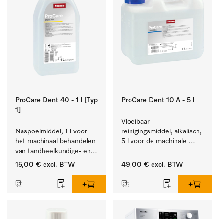
ProCare Dent 40 - 1 l [Typ
ProCare Dent 10 A - 5 l
1]
Vloeibaar 
Naspoelmiddel, 1 l voor 
reinigingsmiddel, alkalisch, 
het machinaal behandelen 
5 l voor de machinale 
van tandheelkundige- en 
behandeling van 
transmissie-instrumenten.
tandheelkundige 
15,00 €
excl. BTW
49,00 €
excl. BTW
instrumenten.