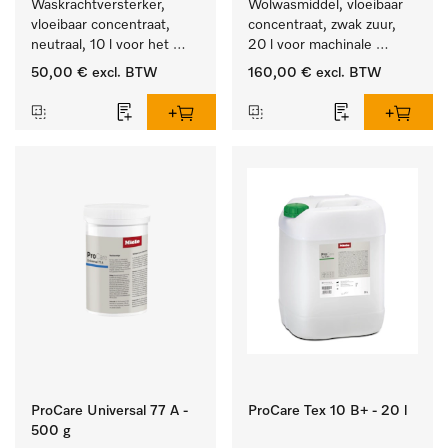
Waskrachtversterker, 
Wolwasmiddel, vloeibaar 
vloeibaar concentraat, 
concentraat, zwak zuur, 
neutraal, 10 l voor het 
20 l voor machinale 
effectief verwijderen van 
reiniging van wol.
50,00 €
excl. BTW
160,00 €
excl. BTW
vetvlekken.
ProCare Universal 77 A -
ProCare Tex 10 B+ - 20 l
500 g