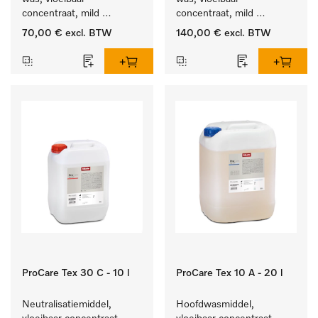
concentraat, mild 
concentraat, mild 
alkalisch, 10 l voor het 
alkalisch, 20 l voor het 
70,00 €
excl. BTW
140,00 €
excl. BTW
reinigen van bonte was 
reinigen van bonte was 
en gevoelig textiel.
en gevoelig textiel.
ProCare Tex 30 C - 10 l
ProCare Tex 10 A - 20 l
Neutralisatiemiddel, 
Hoofdwasmiddel, 