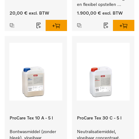
van vetresten en vuil.
en flexibel opstellen 
zonder luchtafvoer.
20,00 €
excl. BTW
1.900,00 €
excl. BTW
ProCare Tex 10 A - 5 l
ProCare Tex 30 C - 5 l
Bontwasmiddel (zonder 
Neutralisatiemiddel, 
bleek), vloeibaar 
vloeibaar concentraat, 