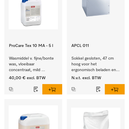
ProCare Tex 10 MA - 5 l
APCL 011
Wasmiddel v. fijne/bonte 
Sokkel gesloten, 47 cm 
was, vloeibaar 
hoog voor het 
concentraat, mild 
ergonomisch beladen en 
alkalisch, 5 l voor het 
legen van de wasmachine 
40,00 €
excl. BTW
N.v.t.
excl. BTW
reinigen van bonte was 
en droger.
en gevoelig textiel.