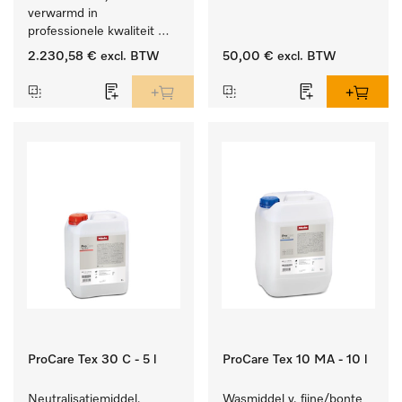
wit wasgoed en 
verwarmd in 
kleurechte bonte was.
professionele kwaliteit 
met een programmaduur 
2.230,58 €
excl. BTW
50,00 €
excl. BTW
van 79 min, automatische 
dosering.
ProCare Tex 30 C - 5 l
ProCare Tex 10 MA - 10 l
Neutralisatiemiddel, 
Wasmiddel v. fijne/bonte 