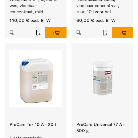
was, vloeibaar 
vloeibaar concentraat, 
concentraat, mild 
zuur, 10 l voor het 
alkalisch, 20 l voor het 
optimaal beschermen van 
140,00 €
excl. BTW
60,00 €
excl. BTW
reinigen van bonte was 
het textiel door 
en gevoelig textiel.
betrouwbare neutralisatie.
ProCare Tex 10 A - 20 l
ProCare Universal 77 A -
500 g