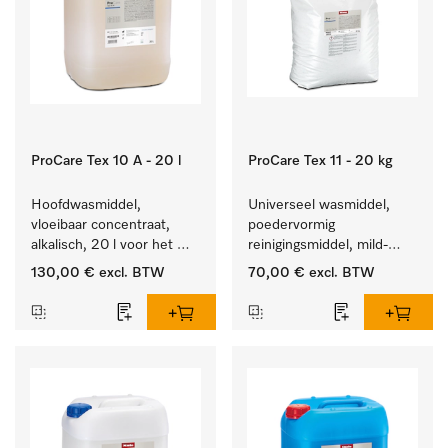
ProCare Tex 10 A - 20 l
ProCare Tex 11 - 20 kg
Hoofdwasmiddel, 
Universeel wasmiddel, 
vloeibaar concentraat, 
poedervormig 
alkalisch, 20 l voor het 
reinigingsmiddel, mild-
reinigen van wit wasgoed 
alkalisch, 20 kg voor het 
130,00 €
excl. BTW
70,00 €
excl. BTW
en kleurechte bonte was.
reinigen van wit wasgoed 
en kleurechte bonte was.