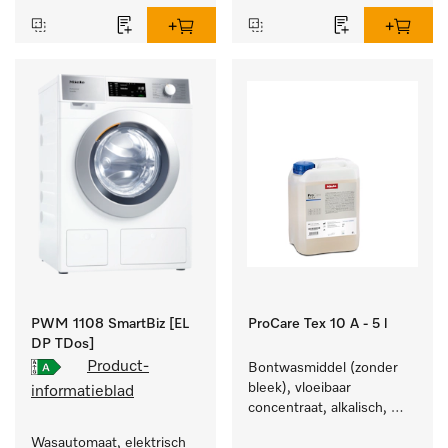
PWM 1108 SmartBiz [EL
ProCare Tex 10 A - 5 l
DP TDos]
Product-
Bontwasmiddel (zonder 
bleek), vloeibaar 
informatieblad
concentraat, alkalisch, 
5 l voor het reinigen van 
Wasautomaat, elektrisch 