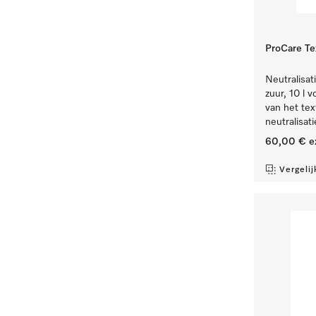
ProCare Tex
Neutralisat
zuur, 10 l 
van het tex
neutralisati
60,00 €
e
Vergelij