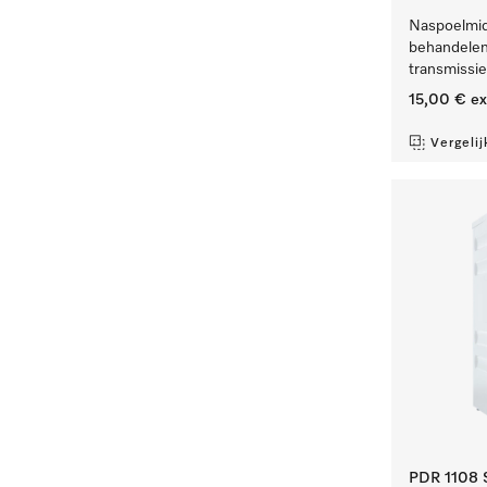
Naspoelmidd
behandelen
transmissi
15,00 €
ex
Vergelij
PDR 1108 S