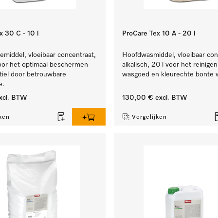
 30 C - 10 l
ProCare Tex 10 A - 20 l
iemiddel, vloeibaar concentraat,
Hoofdwasmiddel, vloeibaar con
voor het optimaal beschermen
alkalisch, 20 l voor het reinige
tiel door betrouwbare
wasgoed en kleurechte bonte 
e.
xcl. BTW
130,00 €
excl. BTW
ken
Vergelijken