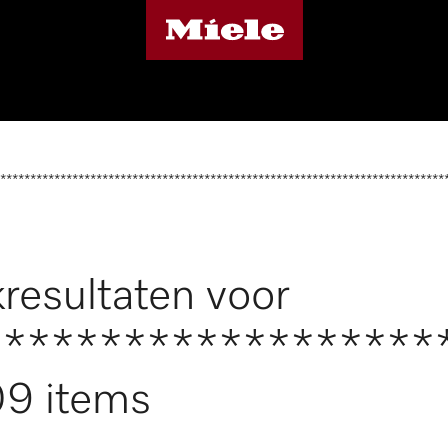
**************************************************************************
resultaten voor
*******************
9 items