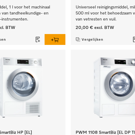
el, 1 l voor het machinaal
Universeel reinigingsmiddel, mil
 van tandheelkundige- en
500 ml voor het behoedzaam v
e-instrumenten.
van vetresten en vuil.
cl. BTW
20,00 €
excl. BTW
ken
Vergelijken
martBiz HP [EL]
PWM 1108 SmartBiz [EL DP T