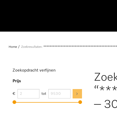
Home
Zoekresultaten:
***********************************************
Zoekopdracht verfijnen
Zoek
Prijs
“**
€
tot
– 30