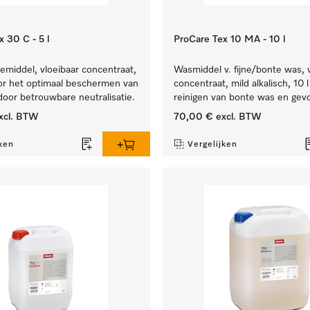
 30 C - 5 l
ProCare Tex 10 MA - 10 l
iemiddel, vloeibaar concentraat,
Wasmiddel v. fijne/bonte was, 
oor het optimaal beschermen van
concentraat, mild alkalisch, 10 
 door betrouwbare neutralisatie.
reinigen van bonte was en gevoe
xcl. BTW
70,00 €
excl. BTW
ken
Vergelijken