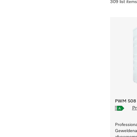
309 list items
PWM 508 [
Pr
Profession
Geweldenaa