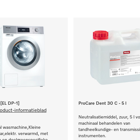
EL DP-1]
ProCare Dent 30 C - 5 l
oduct-informatieblad
Neutralisatiemiddel, zuur, 5 l v
machinaal behandelen van
al wasmachine,Kleine
tandheelkundige- en transmissi
r,elektr. verwarmd, met
instrumenten.