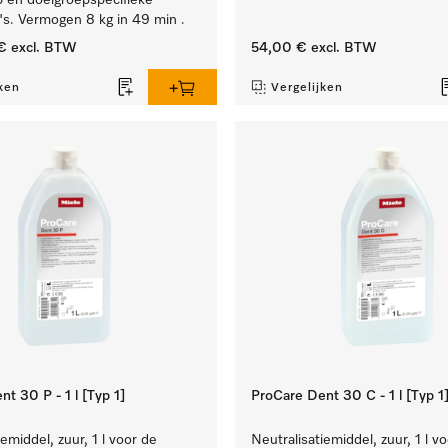
 en doelgroepspecifieke
s. Vermogen 8 kg in 49 min .
€
excl. BTW
54,00 €
excl. BTW
ken
Vergelijken
t 30 P - 1 l [Typ 1]
ProCare Dent 30 C - 1 l [Typ 1
emiddel, zuur, 1 l voor de
Neutralisatiemiddel, zuur, 1 l v