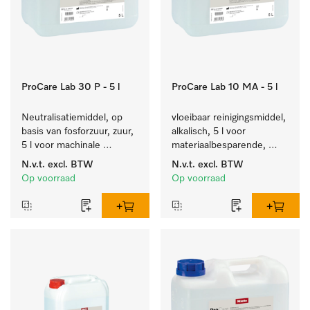
ProCare Lab 30 P - 5 l
ProCare Lab 10 MA - 5 l
Neutralisatiemiddel, op 
vloeibaar reinigingsmiddel, 
basis van fosforzuur, zuur, 
alkalisch, 5 l voor 
5 l voor machinale 
materiaalbesparende, 
reiniging van 
machinale reiniging van 
N.v.t.
excl. BTW
N.v.t.
excl. BTW
laboratoriumglaswerk en -
laboratoriumglasw. en -
Op voorraad
Op voorraad
gerei.
gerei.