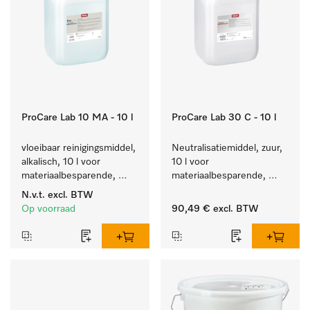
ProCare Lab 10 MA - 10 l
ProCare Lab 30 C - 10 l
vloeibaar reinigingsmiddel, 
Neutralisatiemiddel, zuur, 
alkalisch, 10 l voor 
10 l voor 
materiaalbesparende, 
materiaalbesparende, 
machinale reiniging van 
machinale reiniging van 
N.v.t.
excl. BTW
laboratoriumglasw. en -
laboratoriumglasw. en -
Op voorraad
90,49 €
excl. BTW
gerei.
gerei.