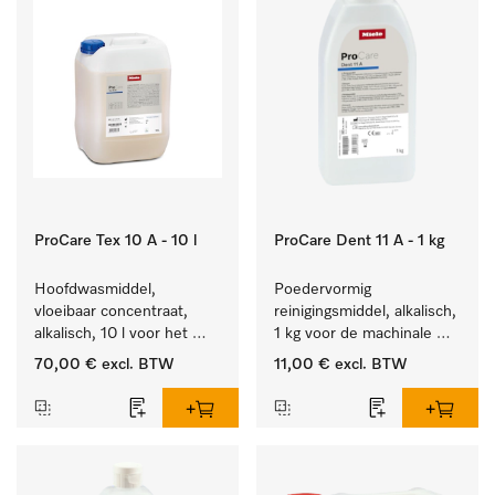
ProCare Tex 10 A - 10 l
ProCare Dent 11 A - 1 kg
Hoofdwasmiddel, 
Poedervormig 
vloeibaar concentraat, 
reinigingsmiddel, alkalisch, 
alkalisch, 10 l voor het 
1 kg voor de machinale 
reinigen van wit wasgoed 
behandeling van 
70,00 €
excl. BTW
11,00 €
excl. BTW
en kleurechte bonte was.
tandheelkundige 
instrumenten.