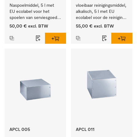
Naspoelmiddel, 5 l met 
vloeibaar reinigingsmiddel, 
EU ecolabel voor het 
alkalisch, 5 l met EU 
spoelen van serviesgoed, 
ecolabel voor de reiniging 
bestek en glazen.
van alledaags vuil op 
50,00 €
excl. BTW
55,00 €
excl. BTW
serviesgoed, bestek en 
glazen.
APCL 005
APCL 011