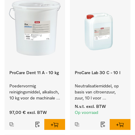
ProCare Dent 11 A - 10 kg
ProCare Lab 30 C - 10 l
Poedervormig 
Neutralisatiemiddel, op 
reinigingsmiddel, alkalisch, 
basis van citroenzuur, 
10 kg voor de machinale 
zuur, 10 l voor 
behandeling van 
materiaalbesparende, 
N.v.t.
excl. BTW
tandheelkundige 
machinale reiniging van 
97,00 €
excl. BTW
Op voorraad
instrumenten.
laboratoriumglasw. en -
gerei.