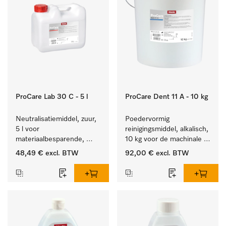
ProCare Lab 30 C - 5 l
ProCare Dent 11 A - 10 kg
Neutralisatiemiddel, zuur, 
Poedervormig 
5 l voor 
reinigingsmiddel, alkalisch, 
materiaalbesparende, 
10 kg voor de machinale 
machinale reiniging van 
behandeling van 
48,49 €
excl. BTW
92,00 €
excl. BTW
laboratoriumglasw. en -
tandheelkundige 
gerei.
instrumenten.