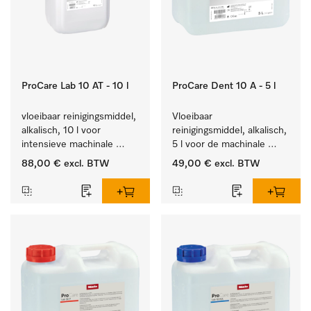
ProCare Lab 10 AT - 10 l
ProCare Dent 10 A - 5 l
vloeibaar reinigingsmiddel, 
Vloeibaar 
alkalisch, 10 l voor 
reinigingsmiddel, alkalisch, 
intensieve machinale 
5 l voor de machinale 
reiniging van 
behandeling van 
88,00 €
excl. BTW
49,00 €
excl. BTW
laboratoriumglaswerk en -
tandheelkundige 
gerei.
instrumenten.