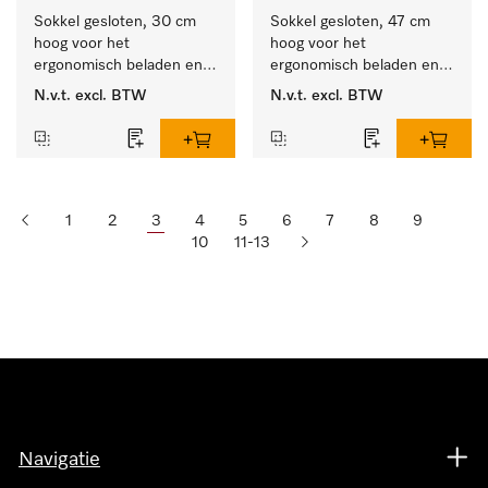
Sokkel gesloten, 30 cm 
Sokkel gesloten, 47 cm 
hoog voor het 
hoog voor het 
ergonomisch beladen en 
ergonomisch beladen en 
legen van de wasmachine 
legen van de wasmachine 
N.v.t.
excl. BTW
N.v.t.
excl. BTW
en droger.
en droger.
1
2
3
4
5
6
7
8
9
10
11-13
Navigatie