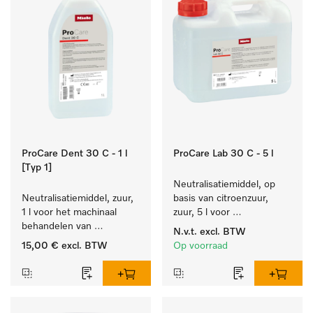
ProCare Dent 30 C - 1 l
ProCare Lab 30 C - 5 l
[Typ 1]
Neutralisatiemiddel, op 
Neutralisatiemiddel, zuur, 
basis van citroenzuur, 
1 l voor het machinaal 
zuur, 5 l voor 
behandelen van 
materiaalbesparende, 
N.v.t.
excl. BTW
tandheelkundige- en 
machinale reiniging van 
15,00 €
excl. BTW
Op voorraad
transmissie-instrumenten.
laboratoriumglasw. en -
gerei.