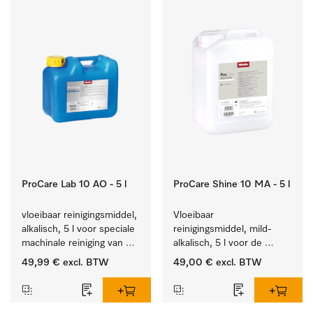
ProCare Lab 10 AO - 5 l
ProCare Shine 10 MA - 5 l
vloeibaar reinigingsmiddel, 
Vloeibaar 
alkalisch, 5 l voor speciale 
reinigingsmiddel, mild-
machinale reiniging van 
alkalisch, 5 l voor de 
laboratoriumglaswerk en -
reiniging van lichte 
49,99 €
excl. BTW
49,00 €
excl. BTW
gerei.
vervuiling op serviesgoed, 
bestek en glazen.