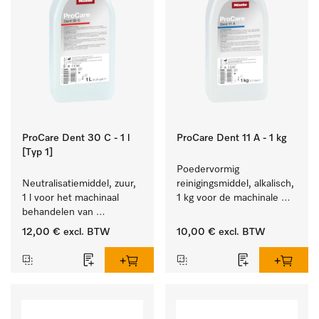
ProCare Dent 30 C - 1 l
ProCare Dent 11 A - 1 kg
[Typ 1]
Poedervormig 
Neutralisatiemiddel, zuur, 
reinigingsmiddel, alkalisch, 
1 l voor het machinaal 
1 kg voor de machinale 
behandelen van 
behandeling van 
tandheelkundige- en 
tandheelkundige 
12,00 €
excl. BTW
10,00 €
excl. BTW
transmissie-instrumenten.
instrumenten.