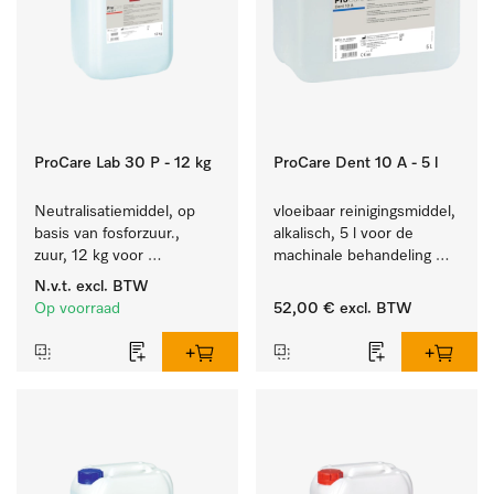
ProCare Lab 30 P - 12 kg
ProCare Dent 10 A - 5 l
Neutralisatiemiddel, op 
vloeibaar reinigingsmiddel, 
basis van fosforzuur., 
alkalisch, 5 l voor de 
zuur, 12 kg voor 
machinale behandeling 
machinale reiniging van 
van tandheelkundige 
N.v.t.
excl. BTW
laboratoriumglaswerk en -
instrumenten.
Op voorraad
52,00 €
excl. BTW
gerei.