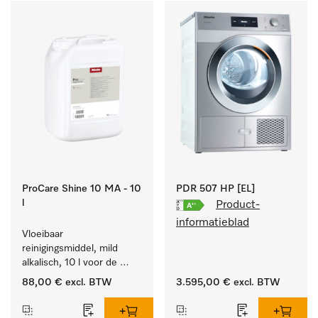
ProCare Shine 10 MA - 10
PDR 507 HP [EL]
l
Product-
informatieblad
Vloeibaar 
reinigingsmiddel, mild 
alkalisch, 10 l voor de 
reiniging van lichte 
88,00 €
excl. BTW
3.595,00 €
excl. BTW
vervuiling op serviesgoed, 
bestek en glazen.