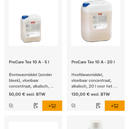
ProCare Tex 10 A - 5 l
ProCare Tex 10 A - 20 l
Bontwasmiddel (zonder 
Hoofdwasmiddel, 
bleek), vloeibaar 
vloeibaar concentraat, 
concentraat, alkalisch, 
alkalisch, 20 l voor het 
5 l voor het reinigen van 
reinigen van wit wasgoed 
50,00 €
excl. BTW
130,00 €
excl. BTW
wit wasgoed en 
en kleurechte bonte was.
kleurechte bonte was.