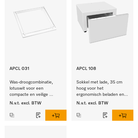
APCL 031
APCL 108
Was-droogcombinatie, 
Sokkel met lade, 35 cm 
lotuswit voor een 
hoog voor het 
compacte en veilige 
ergonomisch beladen en 
opstelling bij een was-
legen van de wasmachine 
N.v.t.
excl. BTW
N.v.t.
excl. BTW
droogzuil. 
en droger. 