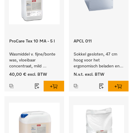
ProCare Tex 10 MA - 5 l
APCL 011
Wasmiddel v. fijne/bonte 
Sokkel gesloten, 47 cm 
was, vloeibaar 
hoog voor het 
concentraat, mild 
ergonomisch beladen en 
alkalisch, 5 l voor het 
legen van de wasmachine 
40,00 €
excl. BTW
N.v.t.
excl. BTW
reinigen van bonte was 
en droger.
en gevoelig textiel.