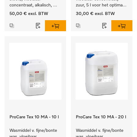
concentraat, alkalisch, 
zuur, 5 l voor het optimaal 
5 l voor het reinigen van 
beschermen van het 
50,00 €
excl. BTW
30,00 €
excl. BTW
wit wasgoed en 
textiel door betrouwbare 
kleurechte bonte was.
neutralisatie.
ProCare Tex 10 MA - 10 l
ProCare Tex 10 MA - 20 l
Wasmiddel v. fijne/bonte 
Wasmiddel v. fijne/bonte 
was, vloeibaar 
was, vloeibaar 