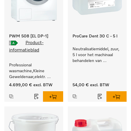
PWM 508 [EL DP-1]
ProCare Dent 30 C - 5 l
Product-
Neutralisatiemiddel, zuur, 
informatieblad
5 l voor het machinaal 
behandelen van 
Professional 
tandheelkundige- en 
wasmachine,Kleine 
transmissie-instrumenten.
Geweldenaar,elektr. 
verwarmd, met 
4.699,00 €
excl. BTW
54,00 €
excl. BTW
afvoerpomp en 
doelgroepspecifieke 
programma's. 
Vermogen 8 kg  in 49 min 
.