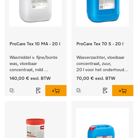
ProCare Tex 10 MA - 20 l
ProCare Tex 70 S - 20 l
Wasmiddel v. fijne/bonte 
Wasverzachter, vloeibaar 
was, vloeibaar 
concentraat, zuur, 
concentraat, mild 
20 l voor het onderhoud 
alkalisch, 20 l voor het 
van vezels zodat het 
140,00 €
excl. BTW
70,00 €
excl. BTW
reinigen van bonte was 
textiel lang zacht blijft.
en gevoelig textiel.