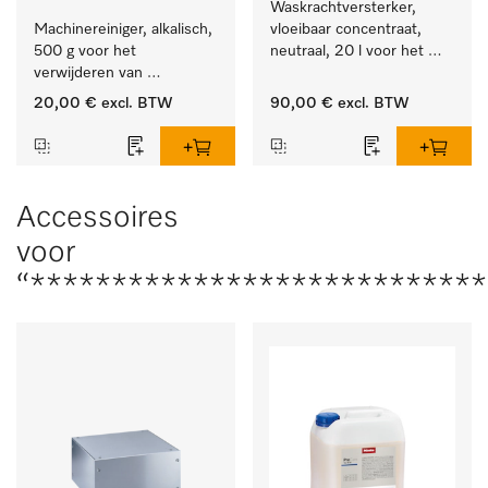
Waskrachtversterker, 
Machinereiniger, alkalisch, 
vloeibaar concentraat, 
500 g voor het 
neutraal, 20 l voor het 
verwijderen van 
effectief verwijderen van 
hardnekkige 
vetvlekken.
20,00 €
excl. BTW
90,00 €
excl. BTW
zetmeelaanslag.
Accessoires
voor
“***************************