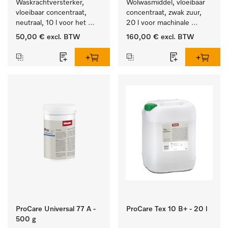
Waskrachtversterker, 
Wolwasmiddel, vloeibaar 
vloeibaar concentraat, 
concentraat, zwak zuur, 
neutraal, 10 l voor het 
20 l voor machinale 
effectief verwijderen van 
reiniging van wol.
50,00 €
excl. BTW
160,00 €
excl. BTW
vetvlekken.
ProCare Universal 77 A -
ProCare Tex 10 B+ - 20 l
500 g