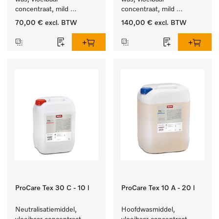
concentraat, mild 
concentraat, mild 
alkalisch, 10 l voor het 
alkalisch, 20 l voor het 
70,00 €
excl. BTW
140,00 €
excl. BTW
reinigen van bonte was 
reinigen van bonte was 
en gevoelig textiel.
en gevoelig textiel.
ProCare Tex 30 C - 10 l
ProCare Tex 10 A - 20 l
Neutralisatiemiddel, 
Hoofdwasmiddel, 