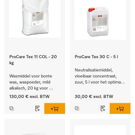
ProCare Tex 11 COL - 20
ProCare Tex 30 C - 5 l
kg
Neutralisatiemiddel, 
Wasmiddel voor bonte 
vloeibaar concentraat, 
was, waspoeder, mild 
zuur, 5 l voor het optimaal 
alkalisch, 20 kg voor 
beschermen van het 
behoud van kleur en 
textiel door betrouwbare 
130,00 €
excl. BTW
30,00 €
excl. BTW
reiniging van de bonte 
neutralisatie.
was.