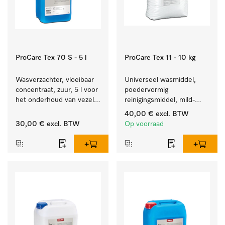
ProCare Tex 70 S - 5 l
ProCare Tex 11 - 10 kg
Wasverzachter, vloeibaar 
Universeel wasmiddel, 
concentraat, zuur, 5 l voor 
poedervormig 
het onderhoud van vezels 
reinigingsmiddel, mild-
zodat het textiel lang 
alkalisch, 10 kg voor het 
40,00 €
excl. BTW
zacht blijft.
reinigen van wit wasgoed 
30,00 €
excl. BTW
Op voorraad
en kleurechte bonte was.