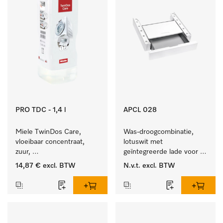
PRO TDC - 1,4 l
APCL 028
Miele TwinDos Care, 
Was-droogcombinatie, 
vloeibaar concentraat, 
lotuswit met 
zuur, 
geïntegreerde lade voor 
1,4 l Reinigingsmiddel 
een bijzonder 
14,87 €
excl. BTW
N.v.t.
excl. BTW
voor het TwinDos-
comfortabele was-
doseersysteem.
droogzuil. . 