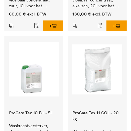
vloeibaar concentraat, 
vloeibaar concentraat, 
zuur, 10 l voor het 
alkalisch, 20 l voor het 
optimaal beschermen van 
reinigen van wit wasgoed 
60,00 €
excl. BTW
130,00 €
excl. BTW
het textiel door 
en kleurechte bonte was.
betrouwbare neutralisatie.
ProCare Tex 10 B+ - 5 l
ProCare Tex 11 COL - 20
kg
Waskrachtversterker, 