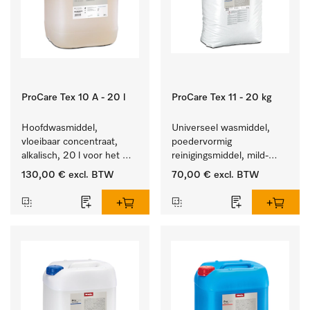
ProCare Tex 10 A - 20 l
ProCare Tex 11 - 20 kg
Hoofdwasmiddel, 
Universeel wasmiddel, 
vloeibaar concentraat, 
poedervormig 
alkalisch, 20 l voor het 
reinigingsmiddel, mild-
reinigen van wit wasgoed 
alkalisch, 20 kg voor het 
130,00 €
excl. BTW
70,00 €
excl. BTW
en kleurechte bonte was.
reinigen van wit wasgoed 
en kleurechte bonte was.