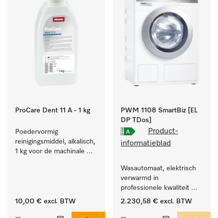
ProCare Dent 11 A - 1 kg
PWM 1108 SmartBiz [EL
DP TDos]
Product-
Poedervormig 
reinigingsmiddel, alkalisch, 
informatieblad
1 kg voor de machinale 
behandeling van 
Wasautomaat, elektrisch 
tandheelkundige 
verwarmd in 
instrumenten.
professionele kwaliteit 
met een programmaduur 
10,00 €
excl. BTW
2.230,58 €
excl. BTW
van 79 min, automatische 
dosering.