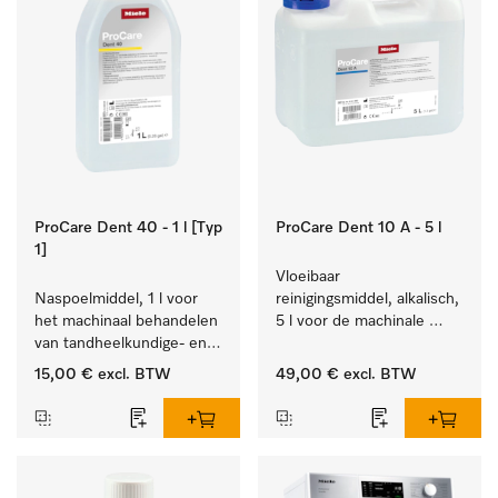
ProCare Dent 40 - 1 l [Typ
ProCare Dent 10 A - 5 l
1]
Vloeibaar 
Naspoelmiddel, 1 l voor 
reinigingsmiddel, alkalisch, 
het machinaal behandelen 
5 l voor de machinale 
van tandheelkundige- en 
behandeling van 
transmissie-instrumenten.
tandheelkundige 
15,00 €
excl. BTW
49,00 €
excl. BTW
instrumenten.