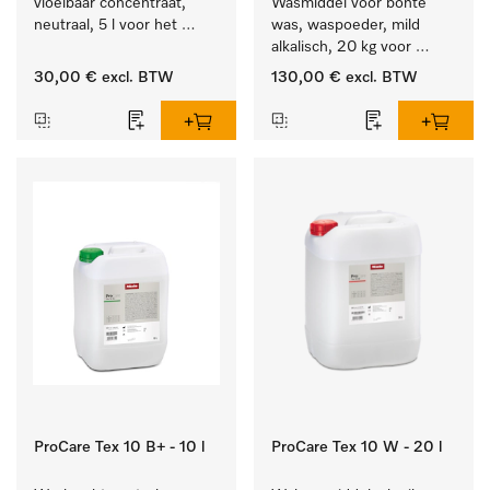
vloeibaar concentraat, 
Wasmiddel voor bonte 
neutraal, 5 l voor het 
was, waspoeder, mild 
effectief verwijderen van 
alkalisch, 20 kg voor 
vetvlekken.
behoud van kleur en 
30,00 €
excl. BTW
130,00 €
excl. BTW
reiniging van de bonte 
was.
ProCare Tex 10 B+ - 10 l
ProCare Tex 10 W - 20 l