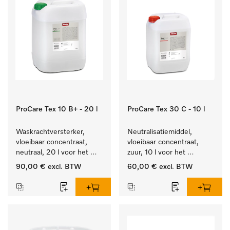
ProCare Tex 10 B+ - 20 l
ProCare Tex 30 C - 10 l
Waskrachtversterker, 
Neutralisatiemiddel, 
vloeibaar concentraat, 
vloeibaar concentraat, 
neutraal, 20 l voor het 
zuur, 10 l voor het 
effectief verwijderen van 
optimaal beschermen van 
90,00 €
excl. BTW
60,00 €
excl. BTW
vetvlekken.
het textiel door 
betrouwbare neutralisatie.