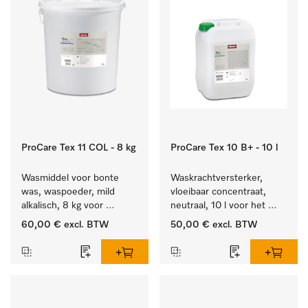
ProCare Tex 11 COL - 8 kg
ProCare Tex 10 B+ - 10 l
Wasmiddel voor bonte 
Waskrachtversterker, 
was, waspoeder, mild 
vloeibaar concentraat, 
alkalisch, 8 kg voor 
neutraal, 10 l voor het 
behoud van kleur en 
effectief verwijderen van 
60,00 €
excl. BTW
50,00 €
excl. BTW
reiniging van de bonte 
vetvlekken.
was.