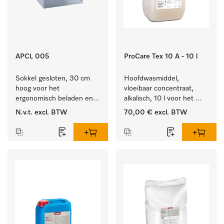
APCL 005
ProCare Tex 10 A - 10 l
Sokkel gesloten, 30 cm 
Hoofdwasmiddel, 
hoog voor het 
vloeibaar concentraat, 
ergonomisch beladen en 
alkalisch, 10 l voor het 
legen van de wasmachine 
reinigen van wit wasgoed 
N.v.t.
excl. BTW
70,00 €
excl. BTW
en droger.
en kleurechte bonte was.