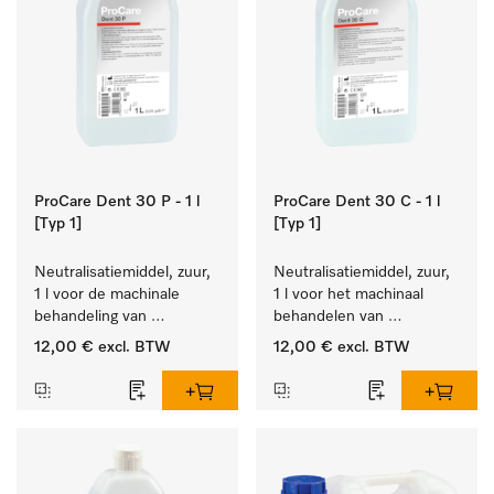
ProCare Dent 30 P - 1 l
ProCare Dent 30 C - 1 l
[Typ 1]
[Typ 1]
Neutralisatiemiddel, zuur, 
Neutralisatiemiddel, zuur, 
1 l voor de machinale 
1 l voor het machinaal 
behandeling van 
behandelen van 
tandheelkundige 
tandheelkundige- en 
12,00 €
excl. BTW
12,00 €
excl. BTW
instrumenten.
transmissie-instrumenten.