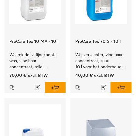
ProCare Tex 10 MA - 10 l
ProCare Tex 70 S - 10 l
Wasmiddel v. fijne/bonte 
Wasverzachter, vloeibaar 
was, vloeibaar 
concentraat, zuur, 
concentraat, mild 
10 l voor het onderhoud 
alkalisch, 10 l voor het 
van vezels zodat het 
70,00 €
excl. BTW
40,00 €
excl. BTW
reinigen van bonte was 
textiel lang zacht blijft.
en gevoelig textiel.