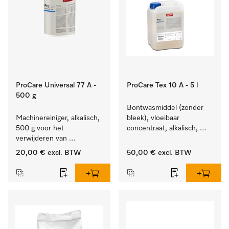
ProCare Universal 77 A -
ProCare Tex 10 A - 5 l
500 g
Bontwasmiddel (zonder 
Machinereiniger, alkalisch, 
bleek), vloeibaar 
500 g voor het 
concentraat, alkalisch, 
verwijderen van 
5 l voor het reinigen van 
hardnekkige 
wit wasgoed en 
20,00 €
excl. BTW
50,00 €
excl. BTW
zetmeelaanslag.
kleurechte bonte was.