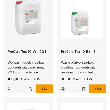
ProCare Tex 10 W - 20 l
ProCare Tex 10 B+ - 5 l
Wolwasmiddel, vloeibaar 
Waskrachtversterker, 
concentraat, zwak zuur, 
vloeibaar concentraat, 
20 l voor machinale 
neutraal, 5 l voor het 
reiniging van wol.
effectief verwijderen van 
160,00 €
excl. BTW
30,00 €
excl. BTW
vetvlekken.