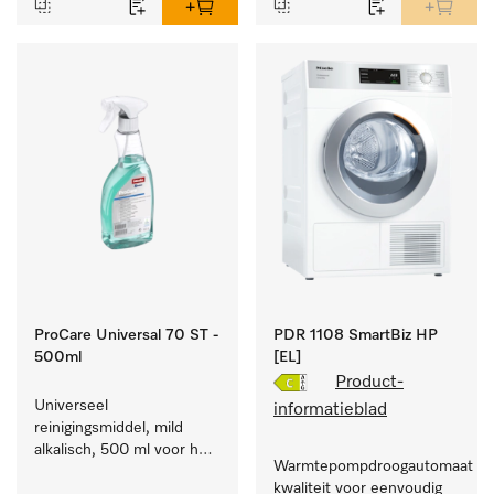
ProCare Universal 70 ST -
PDR 1108 SmartBiz HP
500ml
[EL]
Product-
Universeel 
informatieblad
reinigingsmiddel, mild 
alkalisch, 500 ml voor het 
Warmtepompdroogautomaat com
behoedzaam verwijderen 
kwaliteit voor eenvoudig 