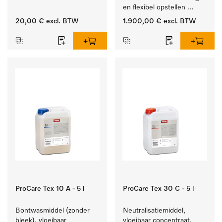
van vetresten en vuil.
en flexibel opstellen 
zonder luchtafvoer.
20,00 €
excl. BTW
1.900,00 €
excl. BTW
ProCare Tex 10 A - 5 l
ProCare Tex 30 C - 5 l
Bontwasmiddel (zonder 
Neutralisatiemiddel, 
bleek), vloeibaar 
vloeibaar concentraat, 