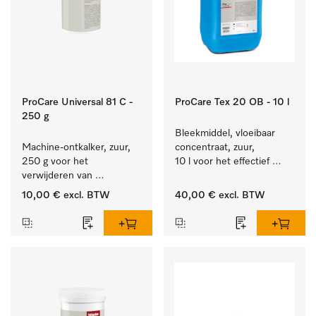
ProCare Universal 81 C -
ProCare Tex 20 OB - 10 l
250 g
Bleekmiddel, vloeibaar 
Machine-ontkalker, zuur, 
concentraat, zuur, 
250 g voor het 
10 l voor het effectief 
verwijderen van 
verwijderen van 
hardnekkige kalkaanslag.
hardnekkige vlekken.
10,00 €
excl. BTW
40,00 €
excl. BTW