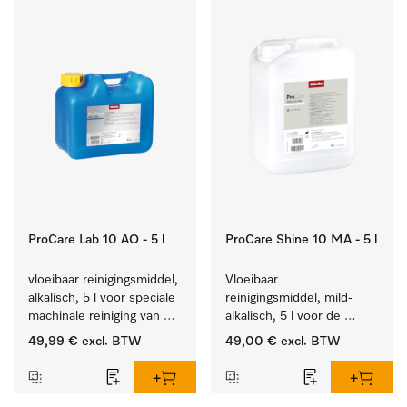
ProCare Lab 10 AO - 5 l
ProCare Shine 10 MA - 5 l
vloeibaar reinigingsmiddel, 
Vloeibaar 
alkalisch, 5 l voor speciale 
reinigingsmiddel, mild-
machinale reiniging van 
alkalisch, 5 l voor de 
laboratoriumglaswerk en -
reiniging van lichte 
49,99 €
excl. BTW
49,00 €
excl. BTW
gerei.
vervuiling op serviesgoed, 
bestek en glazen.