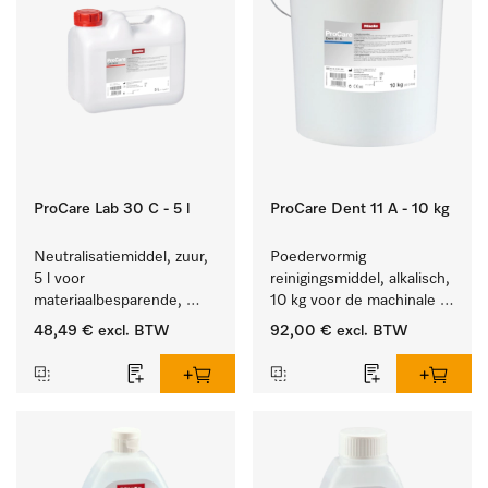
ProCare Lab 30 C - 5 l
ProCare Dent 11 A - 10 kg
Neutralisatiemiddel, zuur, 
Poedervormig 
5 l voor 
reinigingsmiddel, alkalisch, 
materiaalbesparende, 
10 kg voor de machinale 
machinale reiniging van 
behandeling van 
48,49 €
excl. BTW
92,00 €
excl. BTW
laboratoriumglasw. en -
tandheelkundige 
gerei.
instrumenten.