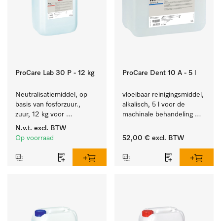
ProCare Lab 30 P - 12 kg
ProCare Dent 10 A - 5 l
Neutralisatiemiddel, op 
vloeibaar reinigingsmiddel, 
basis van fosforzuur., 
alkalisch, 5 l voor de 
zuur, 12 kg voor 
machinale behandeling 
machinale reiniging van 
van tandheelkundige 
N.v.t.
excl. BTW
laboratoriumglaswerk en -
instrumenten.
Op voorraad
52,00 €
excl. BTW
gerei.