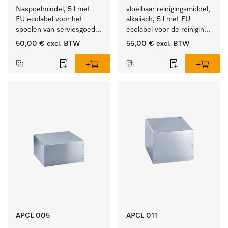
Naspoelmiddel, 5 l met 
vloeibaar reinigingsmiddel, 
EU ecolabel voor het 
alkalisch, 5 l met EU 
spoelen van serviesgoed, 
ecolabel voor de reiniging 
bestek en glazen.
van alledaags vuil op 
50,00 €
excl. BTW
55,00 €
excl. BTW
serviesgoed, bestek en 
glazen.
APCL 005
APCL 011