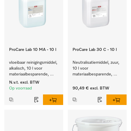
ProCare Lab 10 MA - 10 l
ProCare Lab 30 C - 10 l
vloeibaar reinigingsmiddel, 
Neutralisatiemiddel, zuur, 
alkalisch, 10 l voor 
10 l voor 
materiaalbesparende, 
materiaalbesparende, 
machinale reiniging van 
machinale reiniging van 
N.v.t.
excl. BTW
laboratoriumglasw. en -
laboratoriumglasw. en -
Op voorraad
90,49 €
excl. BTW
gerei.
gerei.