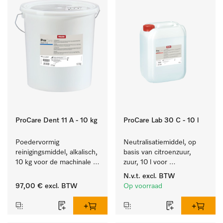
ProCare Dent 11 A - 10 kg
ProCare Lab 30 C - 10 l
Poedervormig 
Neutralisatiemiddel, op 
reinigingsmiddel, alkalisch, 
basis van citroenzuur, 
10 kg voor de machinale 
zuur, 10 l voor 
behandeling van 
materiaalbesparende, 
N.v.t.
excl. BTW
tandheelkundige 
machinale reiniging van 
97,00 €
excl. BTW
Op voorraad
instrumenten.
laboratoriumglasw. en -
gerei.