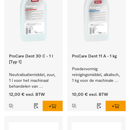
ProCare Dent 30 C - 1 l
ProCare Dent 11 A - 1 kg
[Typ 1]
Poedervormig 
Neutralisatiemiddel, zuur, 
reinigingsmiddel, alkalisch, 
1 l voor het machinaal 
1 kg voor de machinale 
behandelen van 
behandeling van 
tandheelkundige- en 
tandheelkundige 
12,00 €
excl. BTW
10,00 €
excl. BTW
transmissie-instrumenten.
instrumenten.