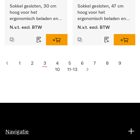
Sokkel gesloten, 30 cm 
Sokkel gesloten, 47 cm 
hoog voor het 
hoog voor het 
ergonomisch beladen en 
ergonomisch beladen en 
legen van de wasmachine 
legen van de wasmachine 
N.v.t.
excl. BTW
N.v.t.
excl. BTW
en droger.
en droger.
1
2
3
4
5
6
7
8
9
10
11-13
Navigatie