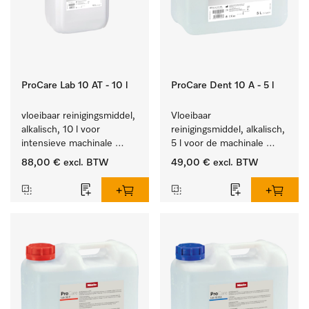
ProCare Lab 10 AT - 10 l
ProCare Dent 10 A - 5 l
vloeibaar reinigingsmiddel, 
Vloeibaar 
alkalisch, 10 l voor 
reinigingsmiddel, alkalisch, 
intensieve machinale 
5 l voor de machinale 
reiniging van 
behandeling van 
88,00 €
excl. BTW
49,00 €
excl. BTW
laboratoriumglaswerk en -
tandheelkundige 
gerei.
instrumenten.