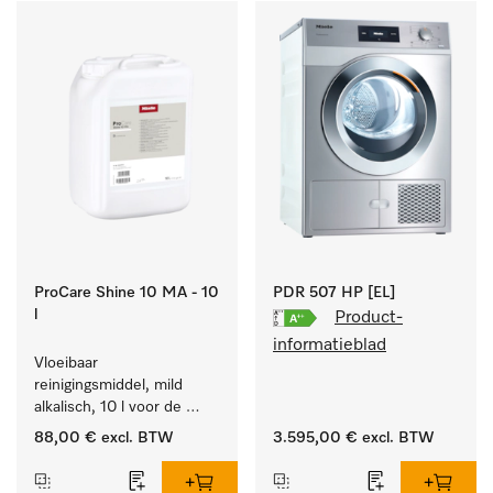
ProCare Shine 10 MA - 10
PDR 507 HP [EL]
l
Product-
informatieblad
Vloeibaar 
reinigingsmiddel, mild 
alkalisch, 10 l voor de 
reiniging van lichte 
88,00 €
excl. BTW
3.595,00 €
excl. BTW
vervuiling op serviesgoed, 
bestek en glazen.