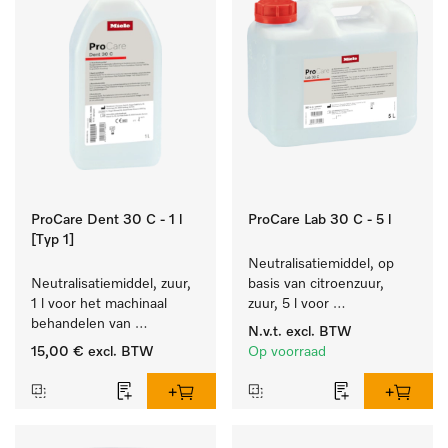
ProCare Dent 30 C - 1 l
ProCare Lab 30 C - 5 l
[Typ 1]
Neutralisatiemiddel, op 
Neutralisatiemiddel, zuur, 
basis van citroenzuur, 
1 l voor het machinaal 
zuur, 5 l voor 
behandelen van 
materiaalbesparende, 
N.v.t.
excl. BTW
tandheelkundige- en 
machinale reiniging van 
15,00 €
excl. BTW
Op voorraad
transmissie-instrumenten.
laboratoriumglasw. en -
gerei.