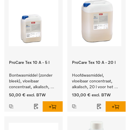
ProCare Tex 10 A - 5 l
ProCare Tex 10 A - 20 l
Bontwasmiddel (zonder 
Hoofdwasmiddel, 
bleek), vloeibaar 
vloeibaar concentraat, 
concentraat, alkalisch, 
alkalisch, 20 l voor het 
5 l voor het reinigen van 
reinigen van wit wasgoed 
50,00 €
excl. BTW
130,00 €
excl. BTW
wit wasgoed en 
en kleurechte bonte was.
kleurechte bonte was.