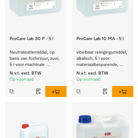
ProCare Lab 30 P - 5 l
ProCare Lab 10 MA - 5 l
Neutralisatiemiddel, op 
vloeibaar reinigingsmiddel, 
basis van fosforzuur, zuur, 
alkalisch, 5 l voor 
5 l voor machinale 
materiaalbesparende, 
reiniging van 
machinale reiniging van 
N.v.t.
excl. BTW
N.v.t.
excl. BTW
laboratoriumglaswerk en -
laboratoriumglasw. en -
Op voorraad
Op voorraad
gerei.
gerei.