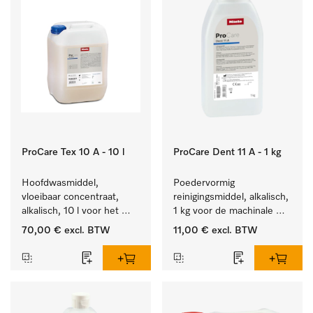
ProCare Tex 10 A - 10 l
ProCare Dent 11 A - 1 kg
Hoofdwasmiddel, 
Poedervormig 
vloeibaar concentraat, 
reinigingsmiddel, alkalisch, 
alkalisch, 10 l voor het 
1 kg voor de machinale 
reinigen van wit wasgoed 
behandeling van 
70,00 €
excl. BTW
11,00 €
excl. BTW
en kleurechte bonte was.
tandheelkundige 
instrumenten.