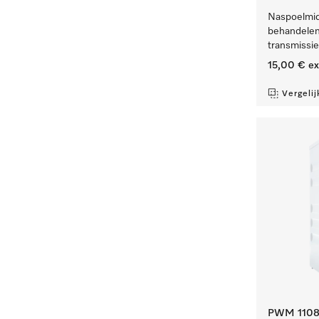
Naspoelmidd
behandelen
transmissi
15,00 €
ex
Vergelij
PWM 1108 