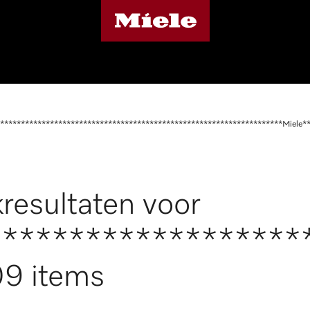
********************************************************************Miele*
resultaten voor
*******************
9 items