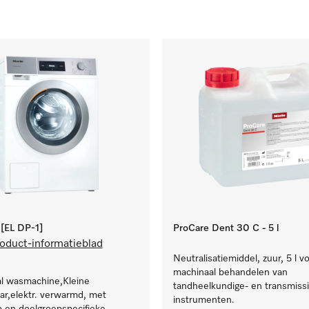
EL DP-1]
ProCare Dent 30 C - 5 l
oduct-informatieblad
Neutralisatiemiddel, zuur, 5 l v
machinaal behandelen van
al wasmachine,Kleine
tandheelkundige- en transmissi
r,elektr. verwarmd, met
instrumenten.