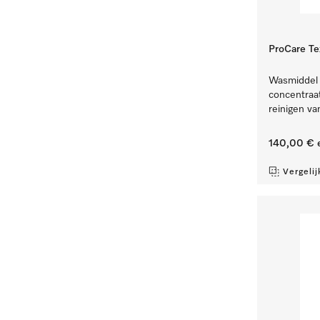
ProCare Te
Wasmiddel v
concentraat
reinigen va
140,00 €
e
Vergelij