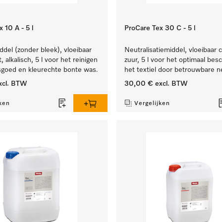
 10 A - 5 l
ProCare Tex 30 C - 5 l
el (zonder bleek), vloeibaar
Neutralisatiemiddel, vloeibaar 
 alkalisch, 5 l voor het reinigen
zuur, 5 l voor het optimaal be
sgoed en kleurechte bonte was.
het textiel door betrouwbare ne
xcl. BTW
30,00 €
excl. BTW
ken
Vergelijken