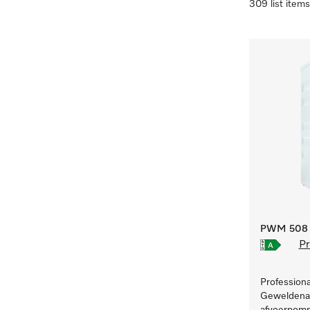
309 list items
PWM 508 [
Pr
Profession
Geweldenaa