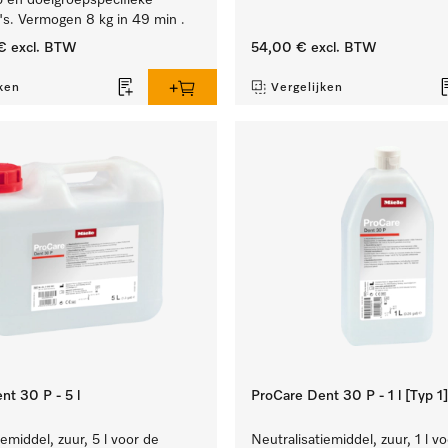
 en doelgroepspecifieke
s. Vermogen 8 kg in 49 min .
€
excl. BTW
54,00 €
excl. BTW
ken
Vergelijken
nt 30 P - 5 l
ProCare Dent 30 P - 1 l [Typ 1]
iemiddel, zuur, 5 l voor de
Neutralisatiemiddel, zuur, 1 l v