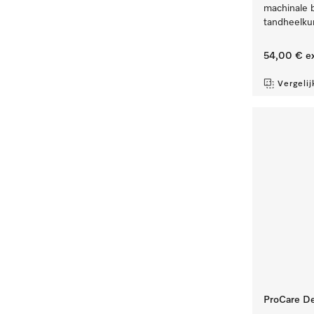
machinale 
tandheelku
54,00 €
ex
Vergelij
ProCare Den