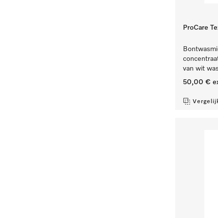
ProCare Tex
Bontwasmidd
concentraat,
van wit wa
50,00 €
e
Vergelij