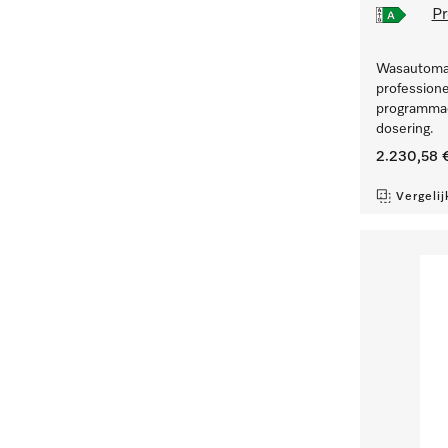
Pr
Wasautomaa
professione
programmad
dosering.
2.230,58 
Vergelij