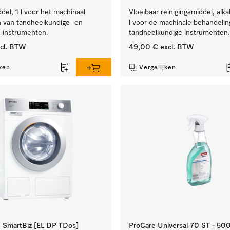
el, 1 l voor het machinaal
Vloeibaar reinigingsmiddel, alka
 van tandheelkundige- en
l voor de machinale behandelin
e-instrumenten.
tandheelkundige instrumenten.
cl. BTW
49,00 €
excl. BTW
ken
Vergelijken
SmartBiz [EL DP TDos]
ProCare Universal 70 ST - 50