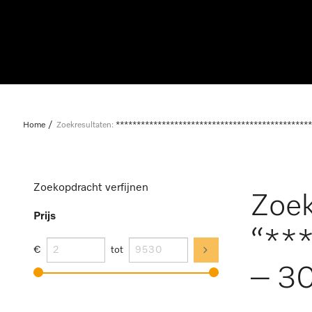
Home
Zoekresultaten:
***********************************************
Zoekopdracht verfijnen
Zoek
Prijs
“**
€
tot
– 30