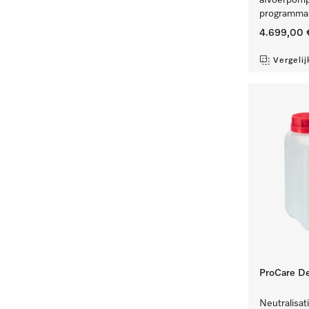
afvoerpomp
programma'
4.699,00 
Vergelij
ProCare De
Neutralisat