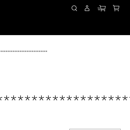
****************************
*******************