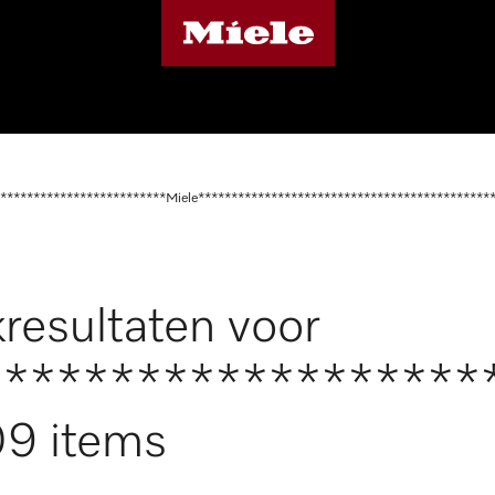
*************************Miele********************************************
resultaten voor
*******************
9 items