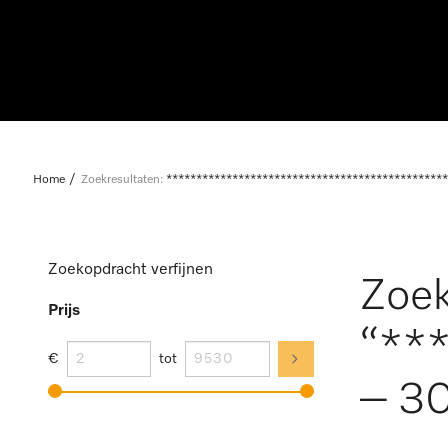
Home
Zoekresultaten:
***********************************************
Zoekopdracht verfijnen
Zoek
Prijs
“**
€
tot
– 30