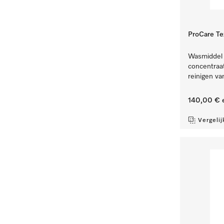
ProCare Te
Wasmiddel v
concentraat
reinigen va
140,00 €
e
Vergelij