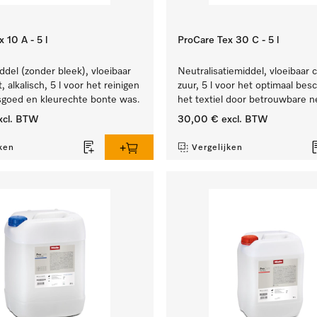
 10 A - 5 l
ProCare Tex 30 C - 5 l
el (zonder bleek), vloeibaar
Neutralisatiemiddel, vloeibaar 
 alkalisch, 5 l voor het reinigen
zuur, 5 l voor het optimaal be
sgoed en kleurechte bonte was.
het textiel door betrouwbare ne
xcl. BTW
30,00 €
excl. BTW
ken
Vergelijken