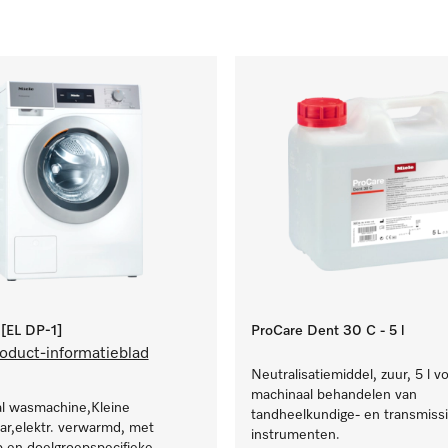
EL DP-1]
ProCare Dent 30 C - 5 l
oduct-informatieblad
Neutralisatiemiddel, zuur, 5 l v
machinaal behandelen van
al wasmachine,Kleine
tandheelkundige- en transmissi
r,elektr. verwarmd, met
instrumenten.