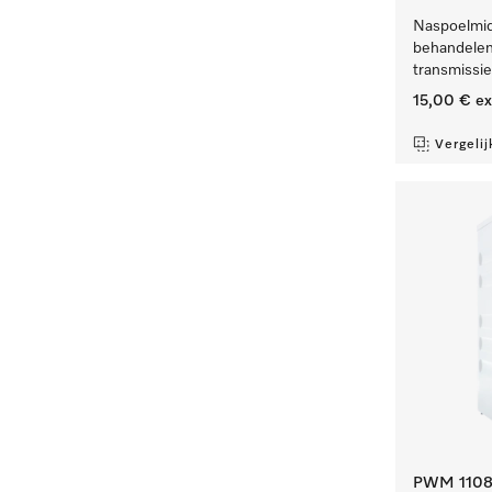
Naspoelmidd
behandelen
transmissi
15,00 €
ex
Vergelij
PWM 1108 