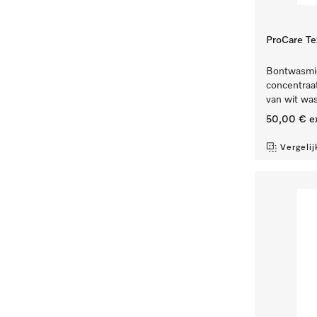
ProCare Tex
Bontwasmidd
concentraat,
van wit wa
50,00 €
e
Vergelij