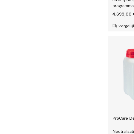
afvoerpomp
programma'
4.699,00 
Vergelij
ProCare De
Neutralisat