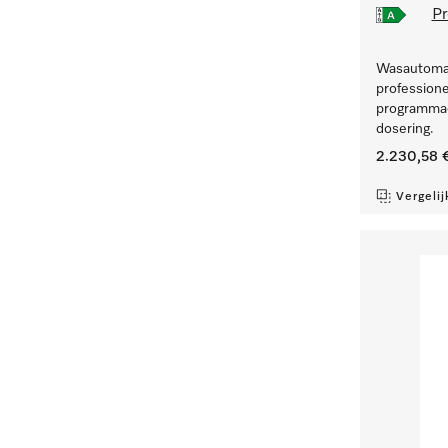
Pr
Wasautomaa
professione
programmad
dosering.
2.230,58 
Vergelij