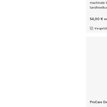
machinale 
tandheelku
54,00 €
ex
Vergelij
ProCare Den