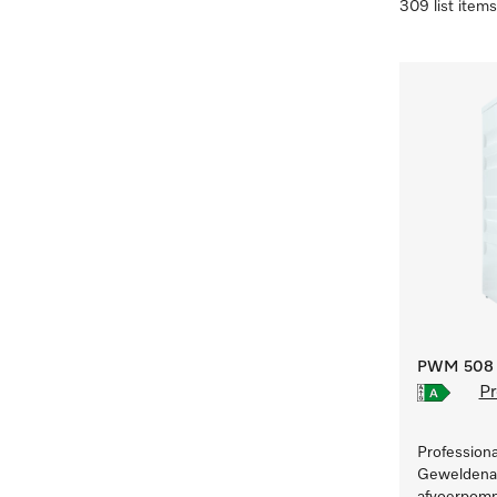
309 list items
PWM 508 [
Pr
Profession
Geweldenaa