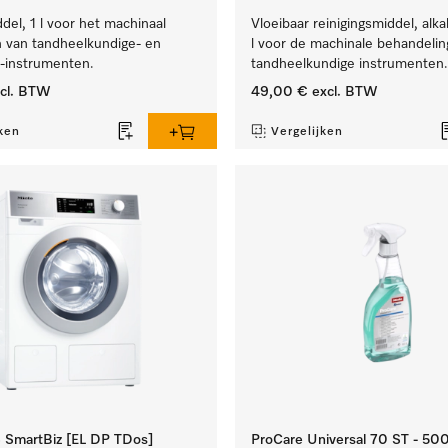
el, 1 l voor het machinaal
Vloeibaar reinigingsmiddel, alka
 van tandheelkundige- en
l voor de machinale behandelin
e-instrumenten.
tandheelkundige instrumenten.
cl. BTW
49,00 €
excl. BTW
ken
Vergelijken
SmartBiz [EL DP TDos]
ProCare Universal 70 ST - 50