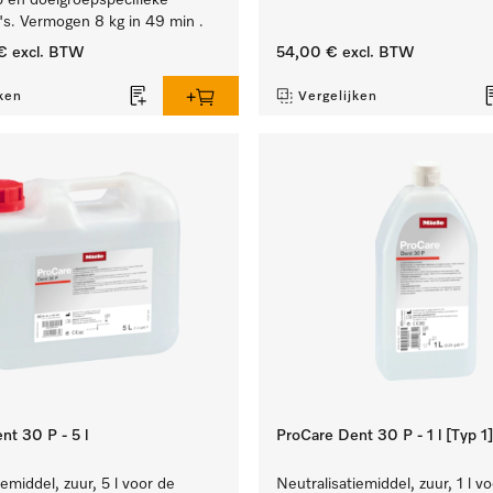
 en doelgroepspecifieke
s. Vermogen 8 kg in 49 min .
€
excl. BTW
54,00 €
excl. BTW
ken
Vergelijken
nt 30 P - 5 l
ProCare Dent 30 P - 1 l [Typ 1]
iemiddel, zuur, 5 l voor de
Neutralisatiemiddel, zuur, 1 l v