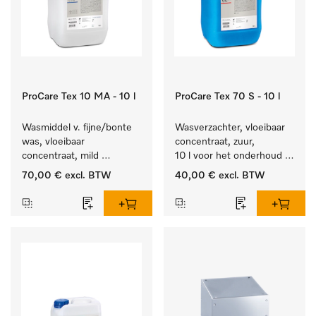
ProCare Tex 10 MA - 10 l
ProCare Tex 70 S - 10 l
Wasmiddel v. fijne/bonte 
Wasverzachter, vloeibaar 
was, vloeibaar 
concentraat, zuur, 
concentraat, mild 
10 l voor het onderhoud 
alkalisch, 10 l voor het 
van vezels zodat het 
70,00 €
excl. BTW
40,00 €
excl. BTW
reinigen van bonte was 
textiel lang zacht blijft.
en gevoelig textiel.