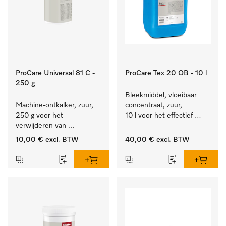
ProCare Universal 81 C -
ProCare Tex 20 OB - 10 l
250 g
Bleekmiddel, vloeibaar 
Machine-ontkalker, zuur, 
concentraat, zuur, 
250 g voor het 
10 l voor het effectief 
verwijderen van 
verwijderen van 
hardnekkige kalkaanslag.
hardnekkige vlekken.
10,00 €
excl. BTW
40,00 €
excl. BTW