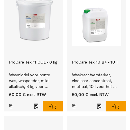
ProCare Tex 11 COL - 8 kg
ProCare Tex 10 B+ - 10 l
Wasmiddel voor bonte 
Waskrachtversterker, 
was, waspoeder, mild 
vloeibaar concentraat, 
alkalisch, 8 kg voor 
neutraal, 10 l voor het 
behoud van kleur en 
effectief verwijderen van 
60,00 €
excl. BTW
50,00 €
excl. BTW
reiniging van de bonte 
vetvlekken.
was.