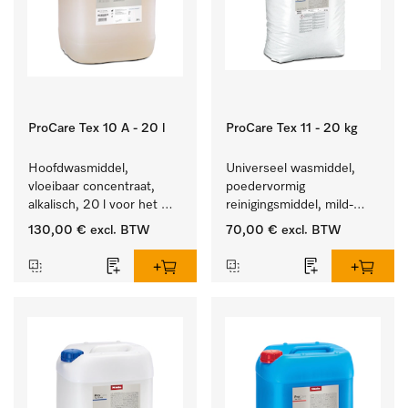
ProCare Tex 10 A - 20 l
ProCare Tex 11 - 20 kg
Hoofdwasmiddel, 
Universeel wasmiddel, 
vloeibaar concentraat, 
poedervormig 
alkalisch, 20 l voor het 
reinigingsmiddel, mild-
reinigen van wit wasgoed 
alkalisch, 20 kg voor het 
130,00 €
excl. BTW
70,00 €
excl. BTW
en kleurechte bonte was.
reinigen van wit wasgoed 
en kleurechte bonte was.