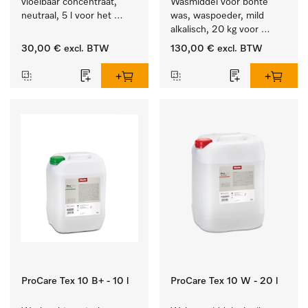
vloeibaar concentraat, 
Wasmiddel voor bonte 
neutraal, 5 l voor het 
was, waspoeder, mild 
effectief verwijderen van 
alkalisch, 20 kg voor 
vetvlekken.
behoud van kleur en 
30,00 €
excl. BTW
130,00 €
excl. BTW
reiniging van de bonte 
was.
ProCare Tex 10 B+ - 10 l
ProCare Tex 10 W - 20 l