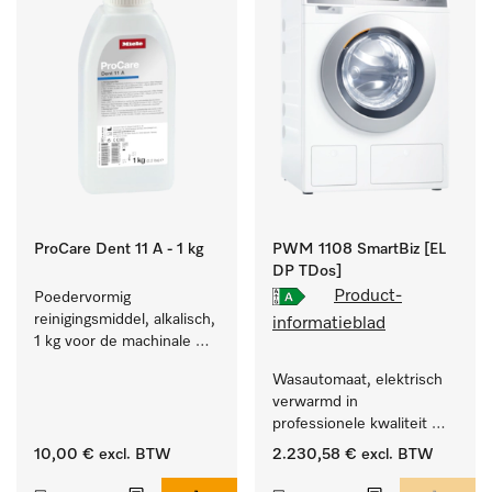
ProCare Dent 11 A - 1 kg
PWM 1108 SmartBiz [EL
DP TDos]
Product-
Poedervormig 
reinigingsmiddel, alkalisch, 
informatieblad
1 kg voor de machinale 
behandeling van 
Wasautomaat, elektrisch 
tandheelkundige 
verwarmd in 
instrumenten.
professionele kwaliteit 
met een programmaduur 
10,00 €
excl. BTW
2.230,58 €
excl. BTW
van 79 min, automatische 
dosering.