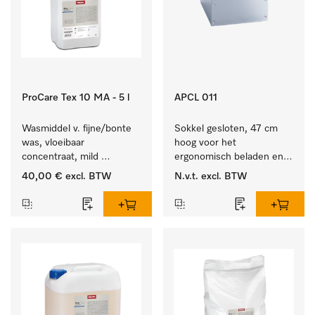
ProCare Tex 10 MA - 5 l
APCL 011
Wasmiddel v. fijne/bonte 
Sokkel gesloten, 47 cm 
was, vloeibaar 
hoog voor het 
concentraat, mild 
ergonomisch beladen en 
alkalisch, 5 l voor het 
legen van de wasmachine 
40,00 €
excl. BTW
N.v.t.
excl. BTW
reinigen van bonte was 
en droger.
en gevoelig textiel.