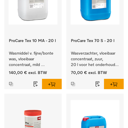
ProCare Tex 10 MA - 20 l
ProCare Tex 70 S - 20 l
Wasmiddel v. fijne/bonte 
Wasverzachter, vloeibaar 
was, vloeibaar 
concentraat, zuur, 
concentraat, mild 
20 l voor het onderhoud 
alkalisch, 20 l voor het 
van vezels zodat het 
140,00 €
excl. BTW
70,00 €
excl. BTW
reinigen van bonte was 
textiel lang zacht blijft.
en gevoelig textiel.