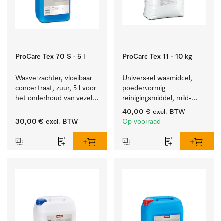
ProCare Tex 70 S - 5 l
ProCare Tex 11 - 10 kg
Wasverzachter, vloeibaar 
Universeel wasmiddel, 
concentraat, zuur, 5 l voor 
poedervormig 
het onderhoud van vezels 
reinigingsmiddel, mild-
zodat het textiel lang 
alkalisch, 10 kg voor het 
40,00 €
excl. BTW
zacht blijft.
reinigen van wit wasgoed 
30,00 €
excl. BTW
Op voorraad
en kleurechte bonte was.