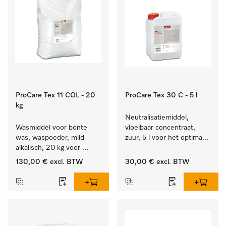
ProCare Tex 11 COL - 20
ProCare Tex 30 C - 5 l
kg
Neutralisatiemiddel, 
Wasmiddel voor bonte 
vloeibaar concentraat, 
was, waspoeder, mild 
zuur, 5 l voor het optimaal 
alkalisch, 20 kg voor 
beschermen van het 
behoud van kleur en 
textiel door betrouwbare 
130,00 €
excl. BTW
30,00 €
excl. BTW
reiniging van de bonte 
neutralisatie.
was.