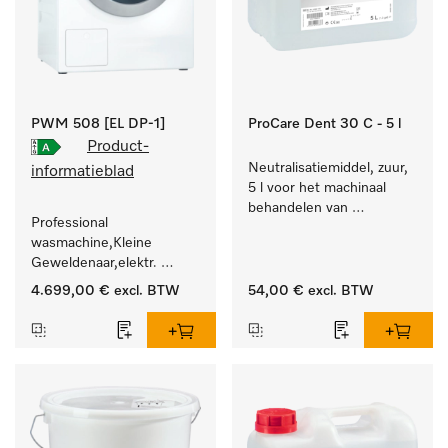
PWM 508 [EL DP-1]
ProCare Dent 30 C - 5 l
Product-
Neutralisatiemiddel, zuur, 
informatieblad
5 l voor het machinaal 
behandelen van 
Professional 
tandheelkundige- en 
wasmachine,Kleine 
transmissie-instrumenten.
Geweldenaar,elektr. 
verwarmd, met 
4.699,00 €
excl. BTW
54,00 €
excl. BTW
afvoerpomp en 
doelgroepspecifieke 
programma's. 
Vermogen 8 kg  in 49 min 
.