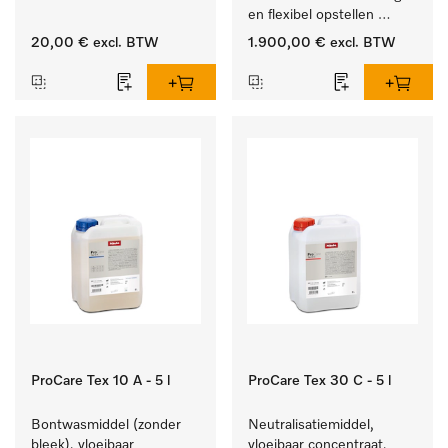
van vetresten en vuil.
en flexibel opstellen 
zonder luchtafvoer.
20,00 €
excl. BTW
1.900,00 €
excl. BTW
ProCare Tex 10 A - 5 l
ProCare Tex 30 C - 5 l
Bontwasmiddel (zonder 
Neutralisatiemiddel, 
bleek), vloeibaar 
vloeibaar concentraat, 