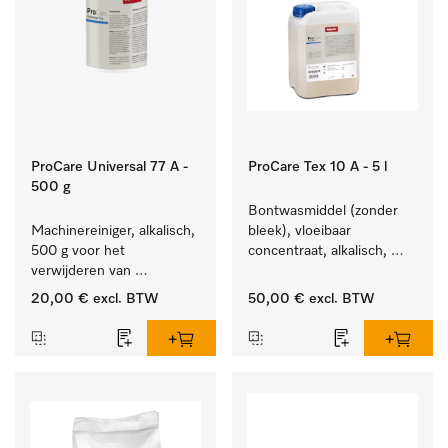
ProCare Universal 77 A -
ProCare Tex 10 A - 5 l
500 g
Bontwasmiddel (zonder 
Machinereiniger, alkalisch, 
bleek), vloeibaar 
500 g voor het 
concentraat, alkalisch, 
verwijderen van 
5 l voor het reinigen van 
hardnekkige 
wit wasgoed en 
20,00 €
excl. BTW
50,00 €
excl. BTW
zetmeelaanslag.
kleurechte bonte was.