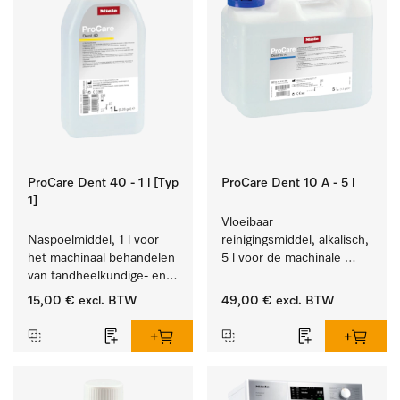
ProCare Dent 40 - 1 l [Typ
ProCare Dent 10 A - 5 l
1]
Vloeibaar 
Naspoelmiddel, 1 l voor 
reinigingsmiddel, alkalisch, 
het machinaal behandelen 
5 l voor de machinale 
van tandheelkundige- en 
behandeling van 
transmissie-instrumenten.
tandheelkundige 
15,00 €
excl. BTW
49,00 €
excl. BTW
instrumenten.