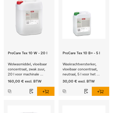
ProCare Tex 10 W - 20 l
ProCare Tex 10 B+ - 5 l
Wolwasmiddel, vloeibaar 
Waskrachtversterker, 
concentraat, zwak zuur, 
vloeibaar concentraat, 
20 l voor machinale 
neutraal, 5 l voor het 
reiniging van wol.
effectief verwijderen van 
160,00 €
excl. BTW
30,00 €
excl. BTW
vetvlekken.