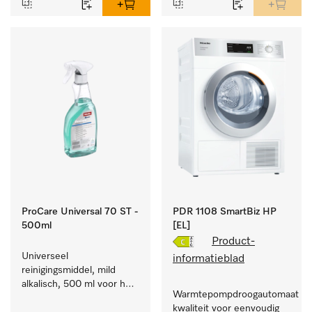
ProCare Universal 70 ST -
PDR 1108 SmartBiz HP
500ml
[EL]
Product-
Universeel 
informatieblad
reinigingsmiddel, mild 
alkalisch, 500 ml voor het 
Warmtepompdroogautomaat com
behoedzaam verwijderen 
kwaliteit voor eenvoudig 