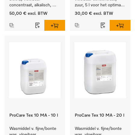
concentraat, alkalisch, 
zuur, 5 l voor het optimaal 
5 l voor het reinigen van 
beschermen van het 
50,00 €
excl. BTW
30,00 €
excl. BTW
wit wasgoed en 
textiel door betrouwbare 
kleurechte bonte was.
neutralisatie.
ProCare Tex 10 MA - 10 l
ProCare Tex 10 MA - 20 l
Wasmiddel v. fijne/bonte 
Wasmiddel v. fijne/bonte 
was, vloeibaar 
was, vloeibaar 