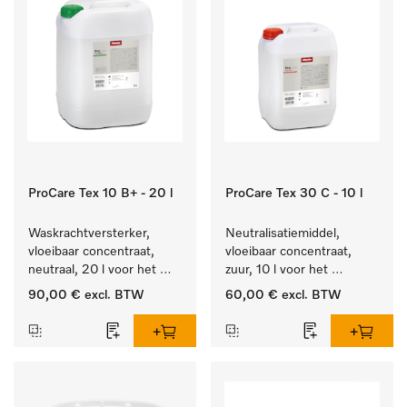
ProCare Tex 10 B+ - 20 l
ProCare Tex 30 C - 10 l
Waskrachtversterker, 
Neutralisatiemiddel, 
vloeibaar concentraat, 
vloeibaar concentraat, 
neutraal, 20 l voor het 
zuur, 10 l voor het 
effectief verwijderen van 
optimaal beschermen van 
90,00 €
excl. BTW
60,00 €
excl. BTW
vetvlekken.
het textiel door 
betrouwbare neutralisatie.