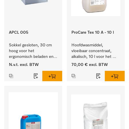
APCL 005
ProCare Tex 10 A - 10 l
Sokkel gesloten, 30 cm 
Hoofdwasmiddel, 
hoog voor het 
vloeibaar concentraat, 
ergonomisch beladen en 
alkalisch, 10 l voor het 
legen van de wasmachine 
reinigen van wit wasgoed 
N.v.t.
excl. BTW
70,00 €
excl. BTW
en droger.
en kleurechte bonte was.