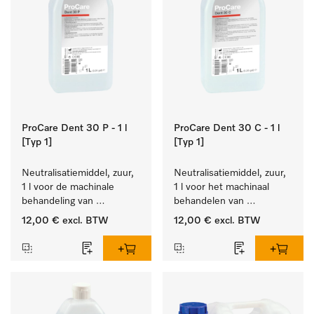
ProCare Dent 30 P - 1 l
ProCare Dent 30 C - 1 l
[Typ 1]
[Typ 1]
Neutralisatiemiddel, zuur, 
Neutralisatiemiddel, zuur, 
1 l voor de machinale 
1 l voor het machinaal 
behandeling van 
behandelen van 
tandheelkundige 
tandheelkundige- en 
12,00 €
excl. BTW
12,00 €
excl. BTW
instrumenten.
transmissie-instrumenten.