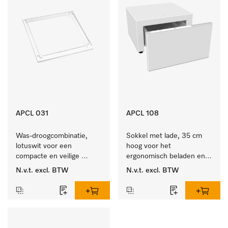
APCL 031
APCL 108
Was-droogcombinatie, 
Sokkel met lade, 35 cm 
lotuswit voor een 
hoog voor het 
compacte en veilige 
ergonomisch beladen en 
opstelling bij een was-
legen van de wasmachine 
N.v.t.
excl. BTW
N.v.t.
excl. BTW
droogzuil. 
en droger. 