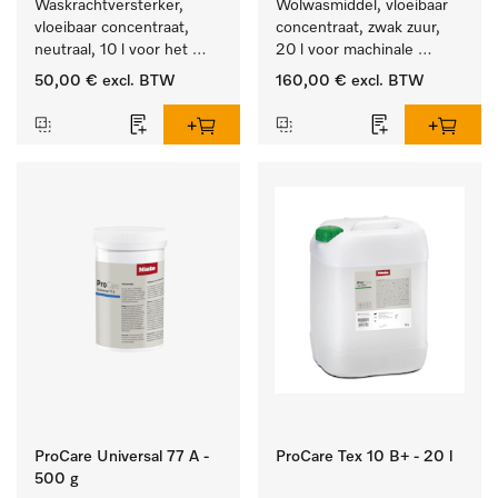
Waskrachtversterker, 
Wolwasmiddel, vloeibaar 
vloeibaar concentraat, 
concentraat, zwak zuur, 
neutraal, 10 l voor het 
20 l voor machinale 
effectief verwijderen van 
reiniging van wol.
50,00 €
excl. BTW
160,00 €
excl. BTW
vetvlekken.
ProCare Universal 77 A -
ProCare Tex 10 B+ - 20 l
500 g