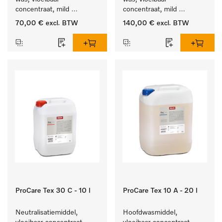
concentraat, mild 
concentraat, mild 
alkalisch, 10 l voor het 
alkalisch, 20 l voor het 
70,00 €
excl. BTW
140,00 €
excl. BTW
reinigen van bonte was 
reinigen van bonte was 
en gevoelig textiel.
en gevoelig textiel.
ProCare Tex 30 C - 10 l
ProCare Tex 10 A - 20 l
Neutralisatiemiddel, 
Hoofdwasmiddel, 