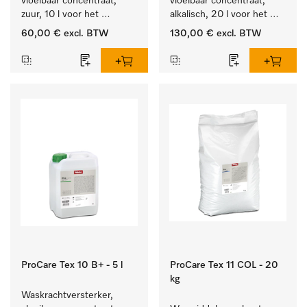
vloeibaar concentraat, 
vloeibaar concentraat, 
zuur, 10 l voor het 
alkalisch, 20 l voor het 
optimaal beschermen van 
reinigen van wit wasgoed 
60,00 €
excl. BTW
130,00 €
excl. BTW
het textiel door 
en kleurechte bonte was.
betrouwbare neutralisatie.
ProCare Tex 10 B+ - 5 l
ProCare Tex 11 COL - 20
kg
Waskrachtversterker, 