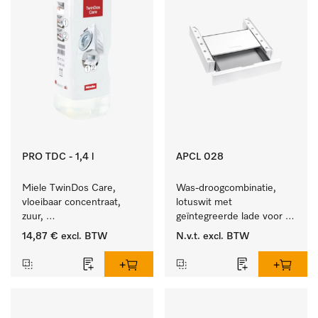
PRO TDC - 1,4 l
APCL 028
Miele TwinDos Care, 
Was-droogcombinatie, 
vloeibaar concentraat, 
lotuswit met 
zuur, 
geïntegreerde lade voor 
1,4 l Reinigingsmiddel 
een bijzonder 
14,87 €
excl. BTW
N.v.t.
excl. BTW
voor het TwinDos-
comfortabele was-
doseersysteem.
droogzuil. . 