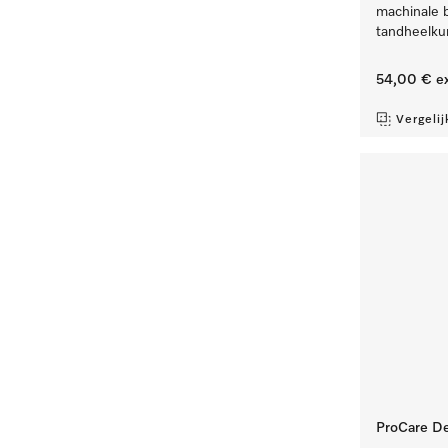
machinale 
tandheelku
54,00 €
ex
Vergelij
ProCare Den