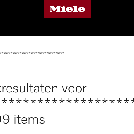
************************************
resultaten voor
*******************
9 items