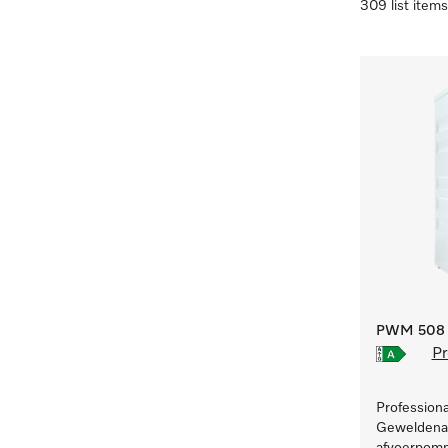
309 list items
PWM 508 [
Pr
Profession
Geweldenaa