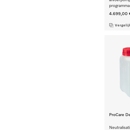
afvoerpomp
programma'
4.699,00 
Vergelij
ProCare De
Neutralisat