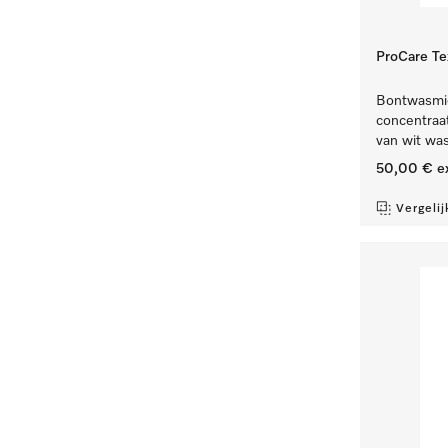
ProCare Tex
Bontwasmidd
concentraat,
van wit wa
50,00 €
e
Vergelij