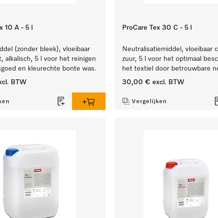
 10 A - 5 l
ProCare Tex 30 C - 5 l
el (zonder bleek), vloeibaar
Neutralisatiemiddel, vloeibaar 
 alkalisch, 5 l voor het reinigen
zuur, 5 l voor het optimaal be
sgoed en kleurechte bonte was.
het textiel door betrouwbare ne
xcl. BTW
30,00 €
excl. BTW
ken
Vergelijken