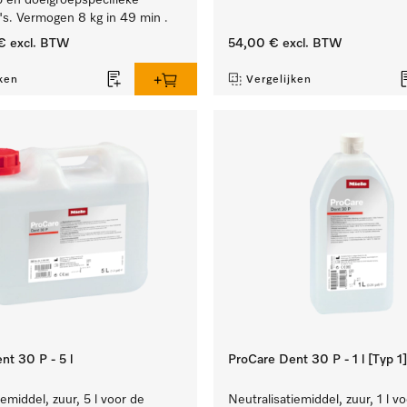
 en doelgroepspecifieke
s. Vermogen 8 kg in 49 min .
€
excl. BTW
54,00 €
excl. BTW
ken
Vergelijken
nt 30 P - 5 l
ProCare Dent 30 P - 1 l [Typ 1]
iemiddel, zuur, 5 l voor de
Neutralisatiemiddel, zuur, 1 l v