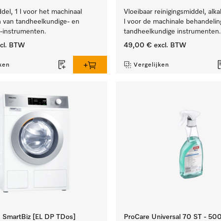
el, 1 l voor het machinaal
Vloeibaar reinigingsmiddel, alka
 van tandheelkundige- en
l voor de machinale behandelin
e-instrumenten.
tandheelkundige instrumenten.
cl. BTW
49,00 €
excl. BTW
ken
Vergelijken
SmartBiz [EL DP TDos]
ProCare Universal 70 ST - 50