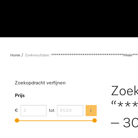
Home
Zoekresultaten:
***************************************Miele***
Zoekopdracht verfijnen
Zoek
Prijs
“**
€
tot
– 30