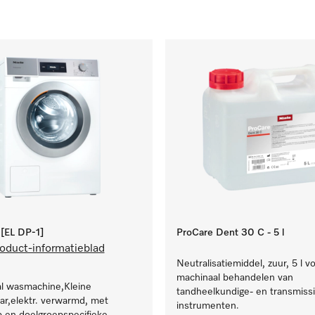
EL DP-1]
ProCare Dent 30 C - 5 l
oduct-informatieblad
Neutralisatiemiddel, zuur, 5 l v
machinaal behandelen van
al wasmachine,Kleine
tandheelkundige- en transmissi
r,elektr. verwarmd, met
instrumenten.