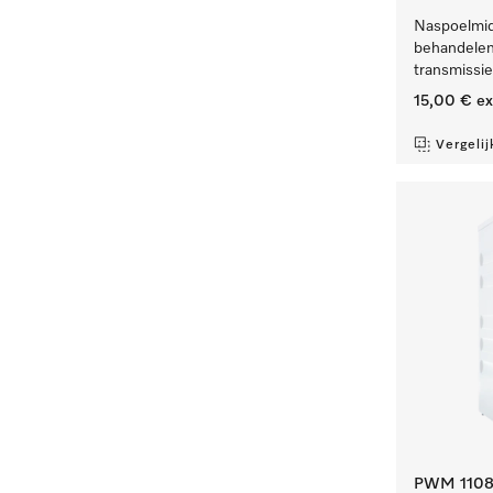
Naspoelmidd
behandelen
transmissi
15,00 €
ex
Vergelij
PWM 1108 