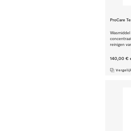
ProCare Te
Wasmiddel v
concentraat
reinigen va
140,00 €
e
Vergelij