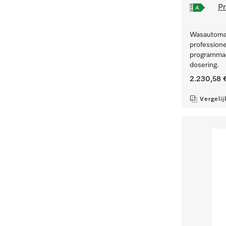
Pr
Wasautomaa
professione
programmad
dosering.
2.230,58 
Vergelij