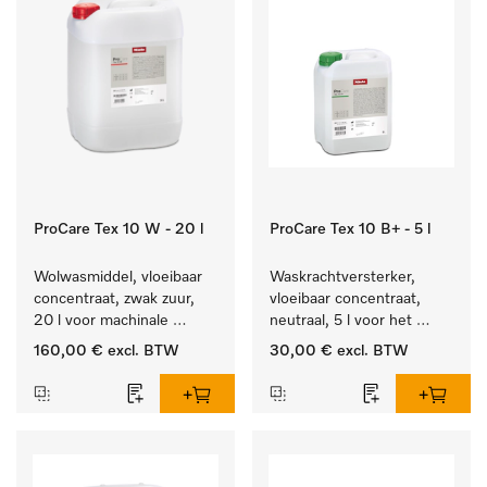
ProCare Tex 10 W - 20 l
ProCare Tex 10 B+ - 5 l
Wolwasmiddel, vloeibaar 
Waskrachtversterker, 
concentraat, zwak zuur, 
vloeibaar concentraat, 
20 l voor machinale 
neutraal, 5 l voor het 
reiniging van wol.
effectief verwijderen van 
160,00 €
excl. BTW
30,00 €
excl. BTW
vetvlekken.