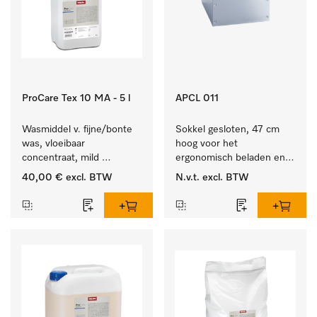
ProCare Tex 10 MA - 5 l
APCL 011
Wasmiddel v. fijne/bonte 
Sokkel gesloten, 47 cm 
was, vloeibaar 
hoog voor het 
concentraat, mild 
ergonomisch beladen en 
alkalisch, 5 l voor het 
legen van de wasmachine 
40,00 €
excl. BTW
N.v.t.
excl. BTW
reinigen van bonte was 
en droger.
en gevoelig textiel.