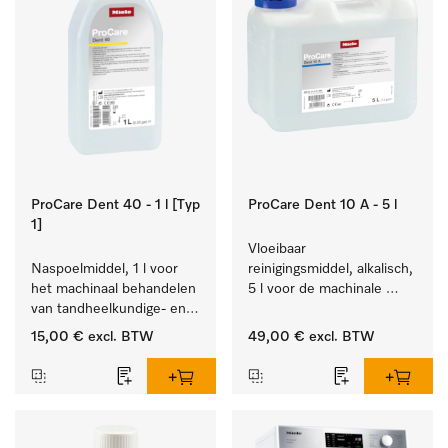
ProCare Dent 40 - 1 l [Typ
ProCare Dent 10 A - 5 l
1]
Vloeibaar 
Naspoelmiddel, 1 l voor 
reinigingsmiddel, alkalisch, 
het machinaal behandelen 
5 l voor de machinale 
van tandheelkundige- en 
behandeling van 
transmissie-instrumenten.
tandheelkundige 
15,00 €
excl. BTW
49,00 €
excl. BTW
instrumenten.