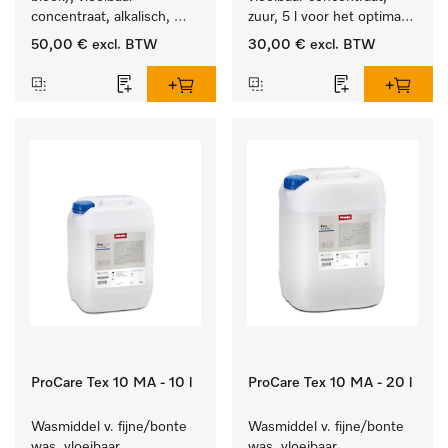
concentraat, alkalisch, 
zuur, 5 l voor het optimaal 
5 l voor het reinigen van 
beschermen van het 
50,00 €
excl. BTW
30,00 €
excl. BTW
wit wasgoed en 
textiel door betrouwbare 
kleurechte bonte was.
neutralisatie.
ProCare Tex 10 MA - 10 l
ProCare Tex 10 MA - 20 l
Wasmiddel v. fijne/bonte 
Wasmiddel v. fijne/bonte 
was, vloeibaar 
was, vloeibaar 