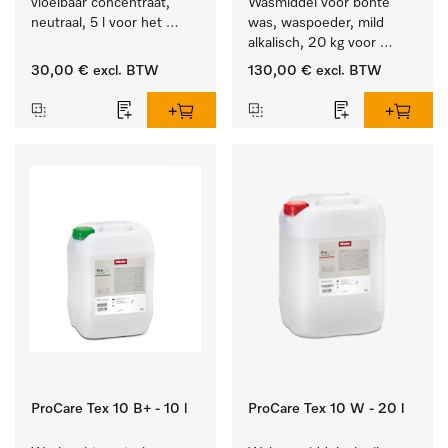
vloeibaar concentraat, 
Wasmiddel voor bonte 
neutraal, 5 l voor het 
was, waspoeder, mild 
effectief verwijderen van 
alkalisch, 20 kg voor 
vetvlekken.
behoud van kleur en 
30,00 €
excl. BTW
130,00 €
excl. BTW
reiniging van de bonte 
was.
ProCare Tex 10 B+ - 10 l
ProCare Tex 10 W - 20 l