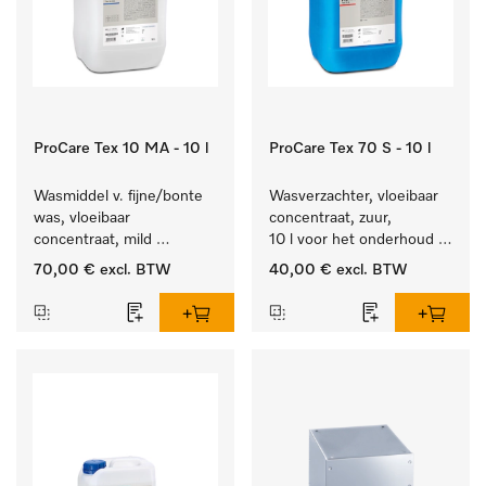
ProCare Tex 10 MA - 10 l
ProCare Tex 70 S - 10 l
Wasmiddel v. fijne/bonte 
Wasverzachter, vloeibaar 
was, vloeibaar 
concentraat, zuur, 
concentraat, mild 
10 l voor het onderhoud 
alkalisch, 10 l voor het 
van vezels zodat het 
70,00 €
excl. BTW
40,00 €
excl. BTW
reinigen van bonte was 
textiel lang zacht blijft.
en gevoelig textiel.