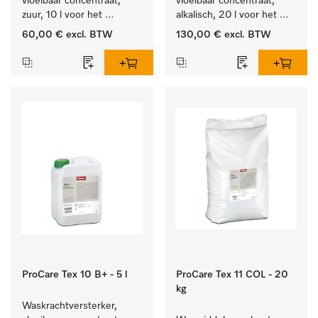
vloeibaar concentraat, 
vloeibaar concentraat, 
zuur, 10 l voor het 
alkalisch, 20 l voor het 
optimaal beschermen van 
reinigen van wit wasgoed 
60,00 €
excl. BTW
130,00 €
excl. BTW
het textiel door 
en kleurechte bonte was.
betrouwbare neutralisatie.
ProCare Tex 10 B+ - 5 l
ProCare Tex 11 COL - 20
kg
Waskrachtversterker, 