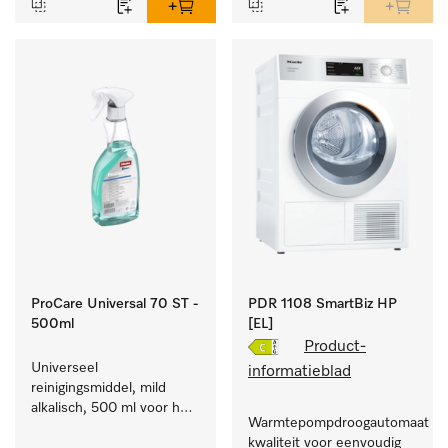
ProCare Universal 70 ST -
PDR 1108 SmartBiz HP
500ml
[EL]
Product-
Universeel 
informatieblad
reinigingsmiddel, mild 
alkalisch, 500 ml voor het 
Warmtepompdroogautomaat com
behoedzaam verwijderen 
kwaliteit voor eenvoudig 