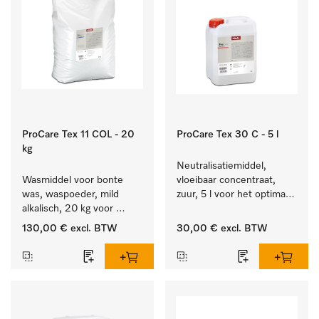
ProCare Tex 11 COL - 20
ProCare Tex 30 C - 5 l
kg
Neutralisatiemiddel, 
Wasmiddel voor bonte 
vloeibaar concentraat, 
was, waspoeder, mild 
zuur, 5 l voor het optimaal 
alkalisch, 20 kg voor 
beschermen van het 
behoud van kleur en 
textiel door betrouwbare 
130,00 €
excl. BTW
30,00 €
excl. BTW
reiniging van de bonte 
neutralisatie.
was.