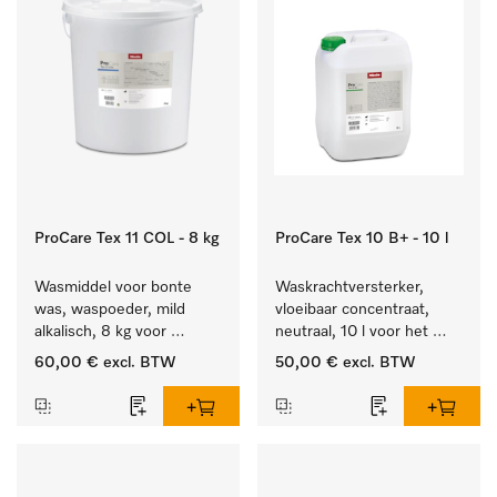
ProCare Tex 11 COL - 8 kg
ProCare Tex 10 B+ - 10 l
Wasmiddel voor bonte 
Waskrachtversterker, 
was, waspoeder, mild 
vloeibaar concentraat, 
alkalisch, 8 kg voor 
neutraal, 10 l voor het 
behoud van kleur en 
effectief verwijderen van 
60,00 €
excl. BTW
50,00 €
excl. BTW
reiniging van de bonte 
vetvlekken.
was.