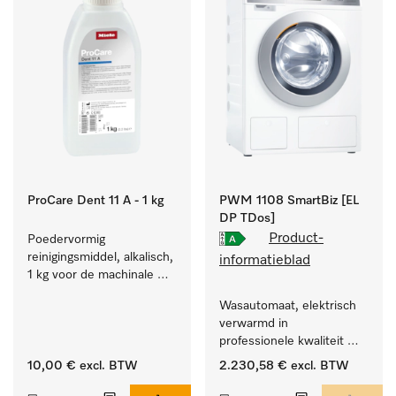
ProCare Dent 11 A - 1 kg
PWM 1108 SmartBiz [EL
DP TDos]
Product-
Poedervormig 
reinigingsmiddel, alkalisch, 
informatieblad
1 kg voor de machinale 
behandeling van 
Wasautomaat, elektrisch 
tandheelkundige 
verwarmd in 
instrumenten.
professionele kwaliteit 
met een programmaduur 
10,00 €
excl. BTW
2.230,58 €
excl. BTW
van 79 min, automatische 
dosering.