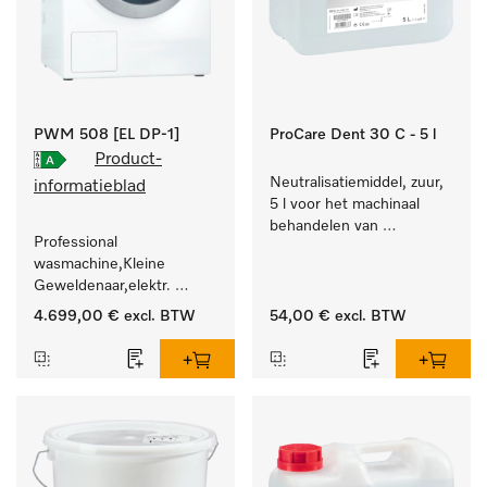
PWM 508 [EL DP-1]
ProCare Dent 30 C - 5 l
Product-
Neutralisatiemiddel, zuur, 
informatieblad
5 l voor het machinaal 
behandelen van 
Professional 
tandheelkundige- en 
wasmachine,Kleine 
transmissie-instrumenten.
Geweldenaar,elektr. 
verwarmd, met 
4.699,00 €
excl. BTW
54,00 €
excl. BTW
afvoerpomp en 
doelgroepspecifieke 
programma's. 
Vermogen 8 kg  in 49 min 
.