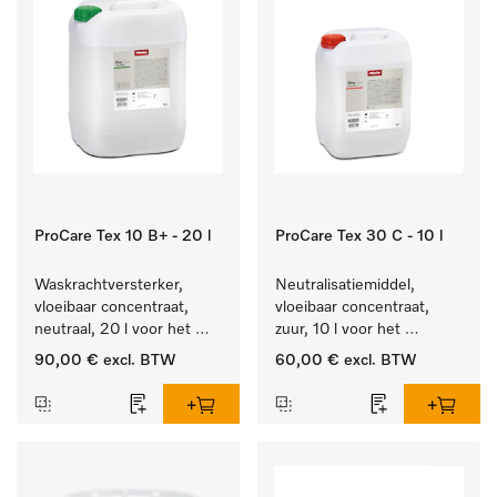
ProCare Tex 10 B+ - 20 l
ProCare Tex 30 C - 10 l
Waskrachtversterker, 
Neutralisatiemiddel, 
vloeibaar concentraat, 
vloeibaar concentraat, 
neutraal, 20 l voor het 
zuur, 10 l voor het 
effectief verwijderen van 
optimaal beschermen van 
90,00 €
excl. BTW
60,00 €
excl. BTW
vetvlekken.
het textiel door 
betrouwbare neutralisatie.