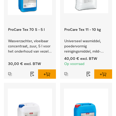
ProCare Tex 70 S - 5 l
ProCare Tex 11 - 10 kg
Wasverzachter, vloeibaar 
Universeel wasmiddel, 
concentraat, zuur, 5 l voor 
poedervormig 
het onderhoud van vezels 
reinigingsmiddel, mild-
zodat het textiel lang 
alkalisch, 10 kg voor het 
40,00 €
excl. BTW
zacht blijft.
reinigen van wit wasgoed 
30,00 €
excl. BTW
Op voorraad
en kleurechte bonte was.