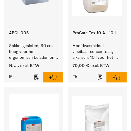
APCL 005
ProCare Tex 10 A - 10 l
Sokkel gesloten, 30 cm 
Hoofdwasmiddel, 
hoog voor het 
vloeibaar concentraat, 
ergonomisch beladen en 
alkalisch, 10 l voor het 
legen van de wasmachine 
reinigen van wit wasgoed 
N.v.t.
excl. BTW
70,00 €
excl. BTW
en droger.
en kleurechte bonte was.