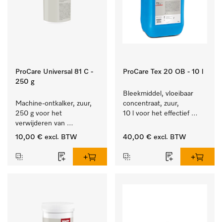
ProCare Universal 81 C -
ProCare Tex 20 OB - 10 l
250 g
Bleekmiddel, vloeibaar 
Machine-ontkalker, zuur, 
concentraat, zuur, 
250 g voor het 
10 l voor het effectief 
verwijderen van 
verwijderen van 
hardnekkige kalkaanslag.
hardnekkige vlekken.
10,00 €
excl. BTW
40,00 €
excl. BTW