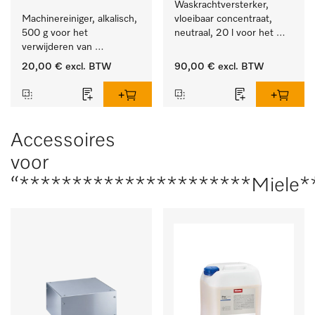
Waskrachtversterker, 
Machinereiniger, alkalisch, 
vloeibaar concentraat, 
500 g voor het 
neutraal, 20 l voor het 
verwijderen van 
effectief verwijderen van 
hardnekkige 
vetvlekken.
20,00 €
excl. BTW
90,00 €
excl. BTW
zetmeelaanslag.
Accessoires
voor
“**********************Miele*