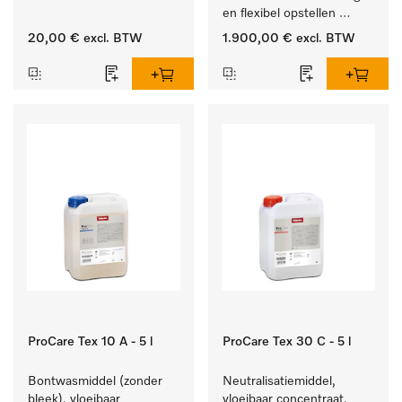
van vetresten en vuil.
en flexibel opstellen 
zonder luchtafvoer.
20,00 €
excl. BTW
1.900,00 €
excl. BTW
ProCare Tex 10 A - 5 l
ProCare Tex 30 C - 5 l
Bontwasmiddel (zonder 
Neutralisatiemiddel, 
bleek), vloeibaar 
vloeibaar concentraat, 