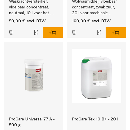
Waskrachtversterker, 
Wolwasmiddel, vloeibaar 
vloeibaar concentraat, 
concentraat, zwak zuur, 
neutraal, 10 l voor het 
20 l voor machinale 
effectief verwijderen van 
reiniging van wol.
50,00 €
excl. BTW
160,00 €
excl. BTW
vetvlekken.
ProCare Universal 77 A -
ProCare Tex 10 B+ - 20 l
500 g