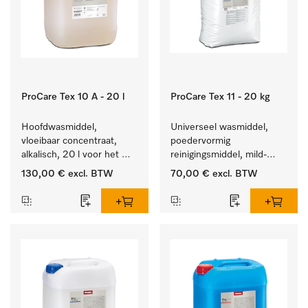
ProCare Tex 10 A - 20 l
ProCare Tex 11 - 20 kg
Hoofdwasmiddel, 
Universeel wasmiddel, 
vloeibaar concentraat, 
poedervormig 
alkalisch, 20 l voor het 
reinigingsmiddel, mild-
reinigen van wit wasgoed 
alkalisch, 20 kg voor het 
130,00 €
excl. BTW
70,00 €
excl. BTW
en kleurechte bonte was.
reinigen van wit wasgoed 
en kleurechte bonte was.