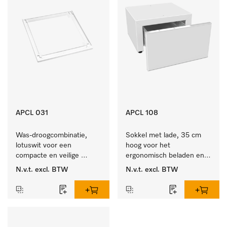
APCL 031
APCL 108
Was-droogcombinatie, 
Sokkel met lade, 35 cm 
lotuswit voor een 
hoog voor het 
compacte en veilige 
ergonomisch beladen en 
opstelling bij een was-
legen van de wasmachine 
N.v.t.
excl. BTW
N.v.t.
excl. BTW
droogzuil. 
en droger. 