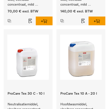
concentraat, mild 
concentraat, mild 
alkalisch, 10 l voor het 
alkalisch, 20 l voor het 
70,00 €
excl. BTW
140,00 €
excl. BTW
reinigen van bonte was 
reinigen van bonte was 
en gevoelig textiel.
en gevoelig textiel.
ProCare Tex 30 C - 10 l
ProCare Tex 10 A - 20 l
Neutralisatiemiddel, 
Hoofdwasmiddel, 