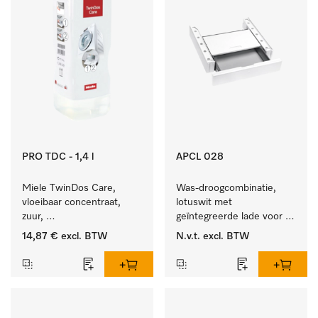
PRO TDC - 1,4 l
APCL 028
Miele TwinDos Care, 
Was-droogcombinatie, 
vloeibaar concentraat, 
lotuswit met 
zuur, 
geïntegreerde lade voor 
1,4 l Reinigingsmiddel 
een bijzonder 
14,87 €
excl. BTW
N.v.t.
excl. BTW
voor het TwinDos-
comfortabele was-
doseersysteem.
droogzuil. . 