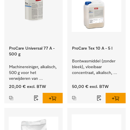
ProCare Universal 77 A -
ProCare Tex 10 A - 5 l
500 g
Bontwasmiddel (zonder 
Machinereiniger, alkalisch, 
bleek), vloeibaar 
500 g voor het 
concentraat, alkalisch, 
verwijderen van 
5 l voor het reinigen van 
hardnekkige 
wit wasgoed en 
20,00 €
excl. BTW
50,00 €
excl. BTW
zetmeelaanslag.
kleurechte bonte was.