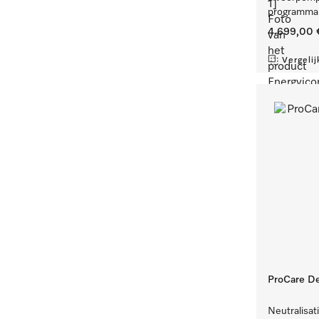
programma'
4.699,00 
Vergelij
ProCare De
Neutralisat