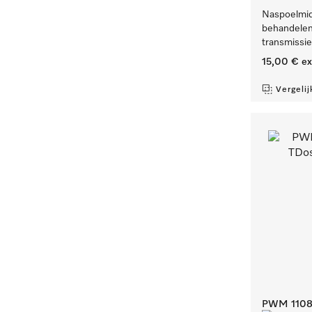
Naspoelmidd
behandelen
transmissi
15,00 €
ex
Vergelij
PWM 1108 