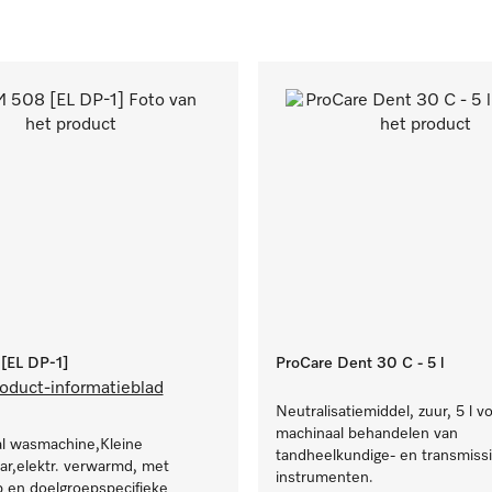
EL DP-1]
ProCare Dent 30 C - 5 l
oduct-informatieblad
Neutralisatiemiddel, zuur, 5 l v
machinaal behandelen van
al wasmachine,Kleine
tandheelkundige- en transmissi
r,elektr. verwarmd, met
instrumenten.
 en doelgroepspecifieke