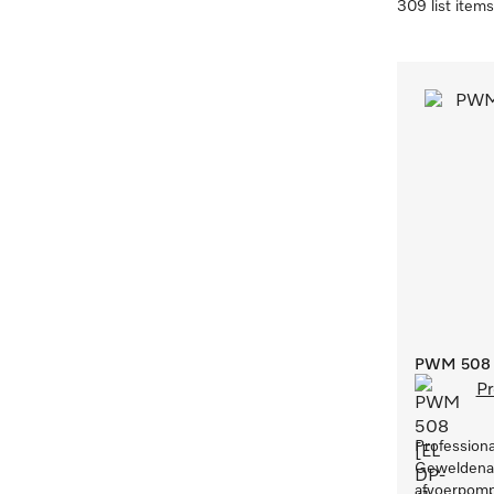
309 list items
PWM 508 [
Pr
Profession
Geweldenaa
afvoerpomp