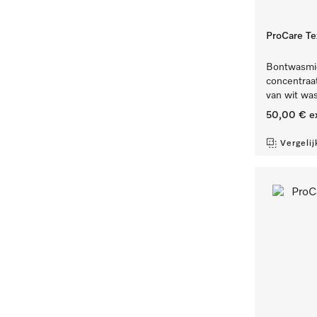
ProCare Tex
Bontwasmidd
concentraat,
van wit wa
50,00 €
e
Vergelij