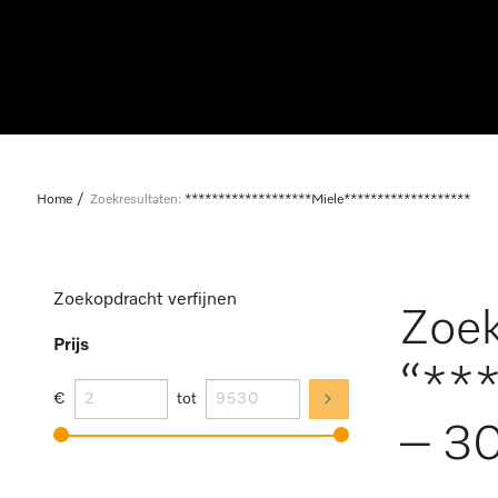
Home
Zoekresultaten:
*******************Miele*******************
Zoekopdracht verfijnen
Zoek
Prijs
“**
€
tot
– 30