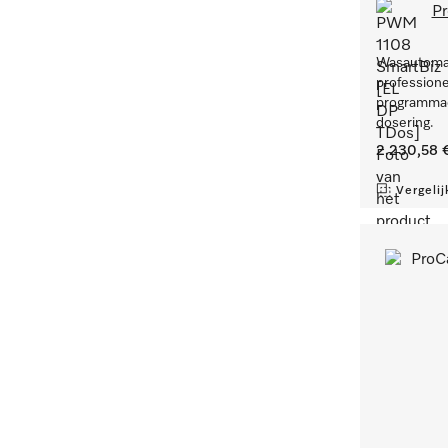
Pr
Wasautomaa
professione
programmad
dosering.
2.230,58 
Vergelij