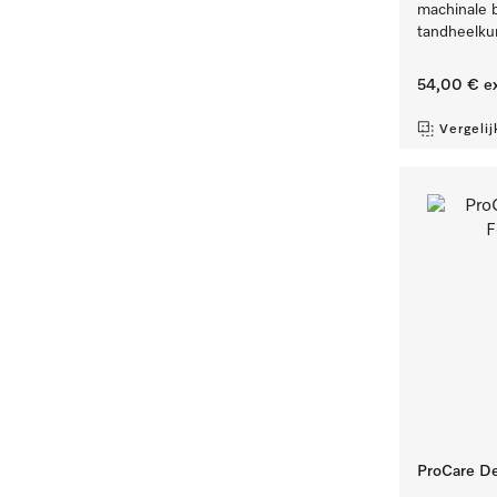
machinale 
tandheelku
54,00 €
ex
Vergelij
ProCare Den