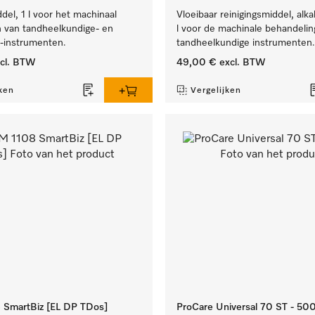
el, 1 l voor het machinaal
Vloeibaar reinigingsmiddel, alka
 van tandheelkundige- en
l voor de machinale behandelin
e-instrumenten.
tandheelkundige instrumenten.
cl. BTW
49,00 €
excl. BTW
ken
Vergelijken
SmartBiz [EL DP TDos]
ProCare Universal 70 ST - 50