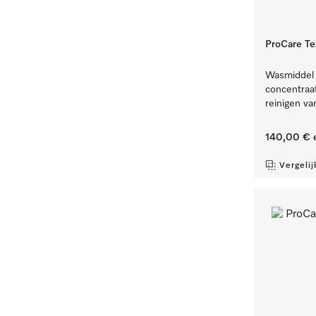
ProCare Te
Wasmiddel v
concentraat
reinigen va
140,00 €
e
Vergelij