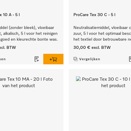
 10 A - 5 l
ProCare Tex 30 C - 5 l
el (zonder bleek), vloeibaar
Neutralisatiemiddel, vloeibaar 
 alkalisch, 5 l voor het reinigen
zuur, 5 l voor het optimaal be
sgoed en kleurechte bonte was.
het textiel door betrouwbare ne
xcl. BTW
30,00 €
excl. BTW
ken
Vergelijken