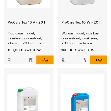
ProCare Tex 10 A - 20 l
ProCare Tex 10 W - 20 l
Hoofdwasmiddel, 
Wolwasmiddel, vloeibaar 
vloeibaar concentraat, 
concentraat, zwak zuur, 
alkalisch, 20 l voor het 
20 l voor machinale 
reinigen van wit wasgoed 
reiniging van wol.
130,00 €
excl. BTW
160,00 €
excl. BTW
en kleurechte bonte was.