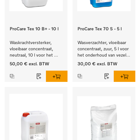
ProCare Tex 10 B+ - 10 l
ProCare Tex 70 S - 5 l
Waskrachtversterker, 
Wasverzachter, vloeibaar 
vloeibaar concentraat, 
concentraat, zuur, 5 l voor 
neutraal, 10 l voor het 
het onderhoud van vezels 
effectief verwijderen van 
zodat het textiel lang 
50,00 €
excl. BTW
30,00 €
excl. BTW
vetvlekken.
zacht blijft.