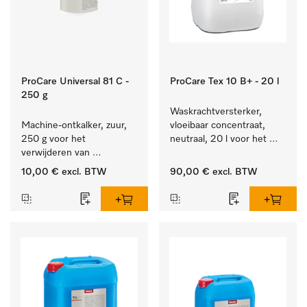
ProCare Universal 81 C -
ProCare Tex 10 B+ - 20 l
250 g
Waskrachtversterker, 
Machine-ontkalker, zuur, 
vloeibaar concentraat, 
250 g voor het 
neutraal, 20 l voor het 
verwijderen van 
effectief verwijderen van 
hardnekkige kalkaanslag.
vetvlekken.
10,00 €
excl. BTW
90,00 €
excl. BTW