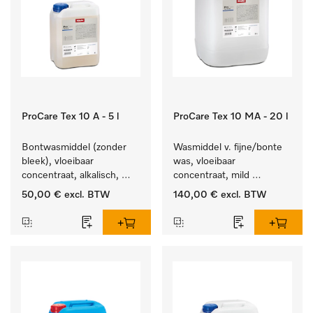
ProCare Tex 10 A - 5 l
ProCare Tex 10 MA - 20 l
Bontwasmiddel (zonder 
Wasmiddel v. fijne/bonte 
bleek), vloeibaar 
was, vloeibaar 
concentraat, alkalisch, 
concentraat, mild 
5 l voor het reinigen van 
alkalisch, 20 l voor het 
50,00 €
excl. BTW
140,00 €
excl. BTW
wit wasgoed en 
reinigen van bonte was 
kleurechte bonte was.
en gevoelig textiel.