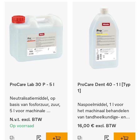
ProCare Lab 30 P - 5 l
ProCare Dent 40 - 1 l [Typ
1]
Neutralisatiemiddel, op 
basis van fosforzuur, zuur, 
Naspoelmiddel, 1 l voor 
5 l voor machinale 
het machinaal behandelen 
reiniging van 
van tandheelkundige- en 
N.v.t.
excl. BTW
laboratoriumglaswerk en -
transmissie-instrumenten.
Op voorraad
16,00 €
excl. BTW
gerei.