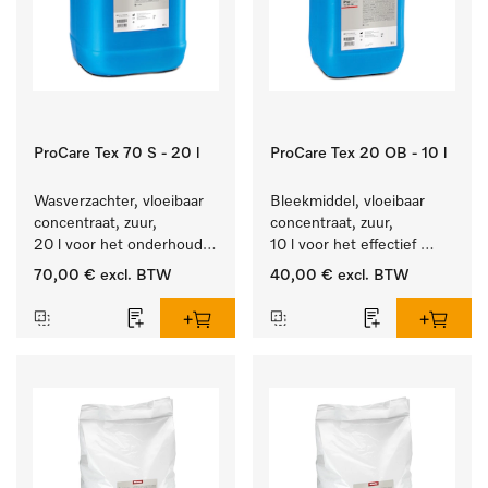
ProCare Tex 70 S - 20 l
ProCare Tex 20 OB - 10 l
Wasverzachter, vloeibaar 
Bleekmiddel, vloeibaar 
concentraat, zuur, 
concentraat, zuur, 
20 l voor het onderhoud 
10 l voor het effectief 
van vezels zodat het 
verwijderen van 
70,00 €
excl. BTW
40,00 €
excl. BTW
textiel lang zacht blijft.
hardnekkige vlekken.