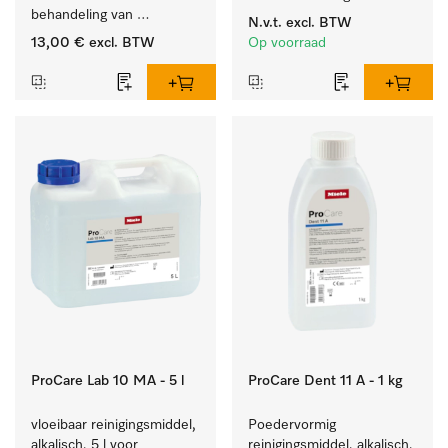
behandeling van 
reinigingsmiddelen, met 
N.v.t.
excl. BTW
tandheelkundige 
niveaudetectie.
13,00 €
excl. BTW
Op voorraad
instrumenten.
ProCare Lab 10 MA - 5 l
ProCare Dent 11 A - 1 kg
vloeibaar reinigingsmiddel, 
Poedervormig 
alkalisch, 5 l voor 
reinigingsmiddel, alkalisch, 