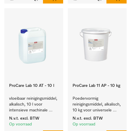
ProCare Lab 10 AT - 10 l
ProCare Lab 11 AP - 10 kg
vloeibaar reinigingsmiddel, 
Poedervormig 
alkalisch, 10 l voor 
reinigingsmiddel, alkalisch, 
intensieve machinale 
10 kg voor universele 
reiniging van 
machinale reiniging van 
N.v.t.
excl. BTW
N.v.t.
excl. BTW
laboratoriumglaswerk en -
laboratoriumglaswerk en -
Op voorraad
Op voorraad
gerei.
gerei.