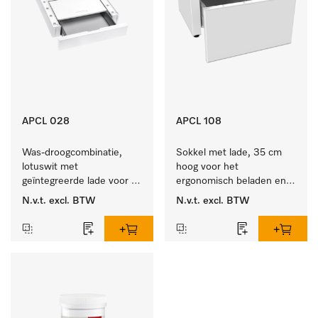
APCL 028
APCL 108
Was-droogcombinatie, 
Sokkel met lade, 35 cm 
lotuswit met 
hoog voor het 
geïntegreerde lade voor 
ergonomisch beladen en 
een bijzonder 
legen van de wasmachine 
N.v.t.
excl. BTW
N.v.t.
excl. BTW
comfortabele was-
en droger. 
droogzuil. . 