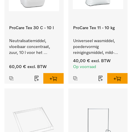
ProCare Tex 30 C - 10 l
ProCare Tex 11 - 10 kg
Neutralisatiemiddel, 
Universeel wasmiddel, 
vloeibaar concentraat, 
poedervormig 
zuur, 10 l voor het 
reinigingsmiddel, mild-
optimaal beschermen van 
alkalisch, 10 kg voor het 
40,00 €
excl. BTW
het textiel door 
reinigen van wit wasgoed 
60,00 €
excl. BTW
Op voorraad
betrouwbare neutralisatie.
en kleurechte bonte was.