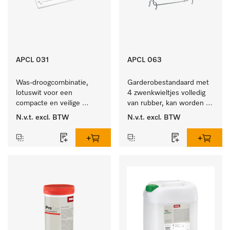
APCL 031
APCL 063
Was-droogcombinatie, 
Garderobestandaard met 
lotuswit voor een 
4 zwenkwieltjes volledig 
compacte en veilige 
van rubber, kan worden 
opstelling bij een was-
vastgezet.
N.v.t.
excl. BTW
N.v.t.
excl. BTW
droogzuil. 