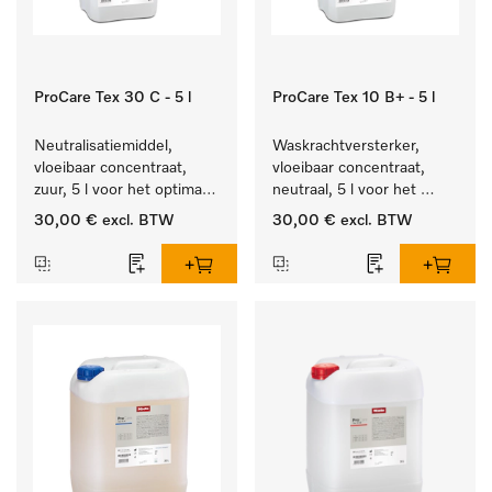
ProCare Tex 30 C - 5 l
ProCare Tex 10 B+ - 5 l
Neutralisatiemiddel, 
Waskrachtversterker, 
vloeibaar concentraat, 
vloeibaar concentraat, 
zuur, 5 l voor het optimaal 
neutraal, 5 l voor het 
beschermen van het 
effectief verwijderen van 
30,00 €
excl. BTW
30,00 €
excl. BTW
textiel door betrouwbare 
vetvlekken.
neutralisatie.