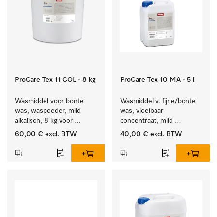
ProCare Tex 11 COL - 8 kg
ProCare Tex 10 MA - 5 l
Wasmiddel voor bonte 
Wasmiddel v. fijne/bonte 
was, waspoeder, mild 
was, vloeibaar 
alkalisch, 8 kg voor 
concentraat, mild 
behoud van kleur en 
alkalisch, 5 l voor het 
60,00 €
excl. BTW
40,00 €
excl. BTW
reiniging van de bonte 
reinigen van bonte was 
was.
en gevoelig textiel.