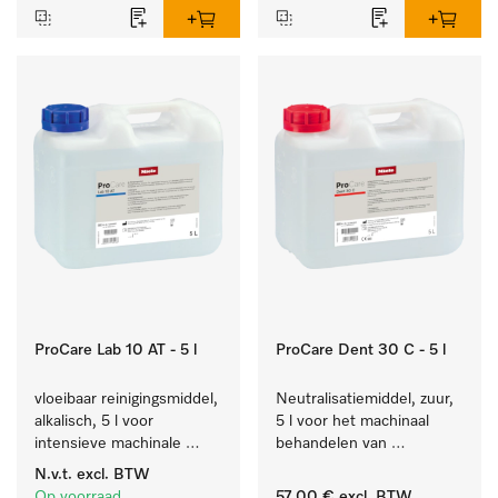
ProCare Lab 10 AT - 5 l
ProCare Dent 30 C - 5 l
vloeibaar reinigingsmiddel, 
Neutralisatiemiddel, zuur, 
alkalisch, 5 l voor 
5 l voor het machinaal 
intensieve machinale 
behandelen van 
reiniging van 
tandheelkundige- en 
N.v.t.
excl. BTW
laboratoriumglaswerk en -
transmissie-instrumenten.
Op voorraad
57,00 €
excl. BTW