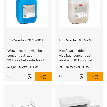
ProCare Tex 70 S - 10 l
ProCare Tex 10 A - 10 l
Wasverzachter, vloeibaar 
Hoofdwasmiddel, 
concentraat, zuur, 
vloeibaar concentraat, 
10 l voor het onderhoud 
alkalisch, 10 l voor het 
van vezels zodat het 
reinigen van wit wasgoed 
40,00 €
excl. BTW
70,00 €
excl. BTW
textiel lang zacht blijft.
en kleurechte bonte was.