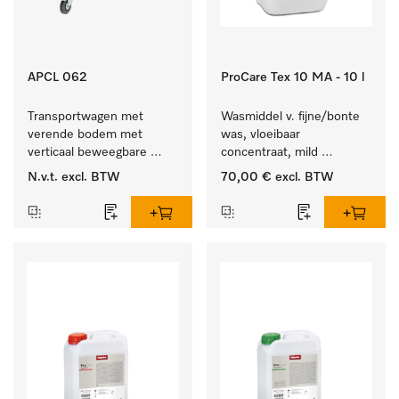
APCL 062
ProCare Tex 10 MA - 10 l
Transportwagen met 
Wasmiddel v. fijne/bonte 
verende bodem met 
was, vloeibaar 
verticaal beweegbare 
concentraat, mild 
bodem voor een 
alkalisch, 10 l voor het 
N.v.t.
excl. BTW
70,00 €
excl. BTW
gelijkblijvende 
reinigen van bonte was 
greephoogte.
en gevoelig textiel.