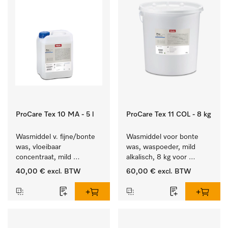
ProCare Tex 10 MA - 5 l
ProCare Tex 11 COL - 8 kg
Wasmiddel v. fijne/bonte 
Wasmiddel voor bonte 
was, vloeibaar 
was, waspoeder, mild 
concentraat, mild 
alkalisch, 8 kg voor 
alkalisch, 5 l voor het 
behoud van kleur en 
40,00 €
excl. BTW
60,00 €
excl. BTW
reinigen van bonte was 
reiniging van de bonte 
en gevoelig textiel.
was.