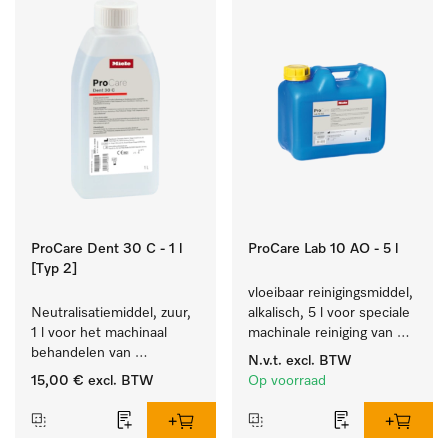
ProCare Dent 30 C - 1 l
ProCare Lab 10 AO - 5 l
[Typ 2]
vloeibaar reinigingsmiddel, 
Neutralisatiemiddel, zuur, 
alkalisch, 5 l voor speciale 
1 l voor het machinaal 
machinale reiniging van 
behandelen van 
laboratoriumglaswerk en -
N.v.t.
excl. BTW
tandheelkundige- en 
gerei.
15,00 €
excl. BTW
Op voorraad
transmissie-instrumenten.