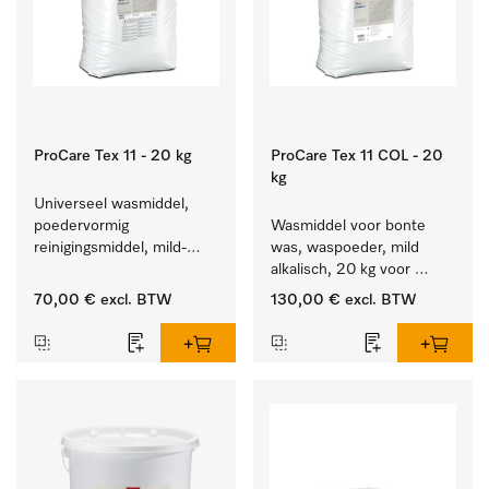
ProCare Tex 11 - 20 kg
ProCare Tex 11 COL - 20
kg
Universeel wasmiddel, 
poedervormig 
Wasmiddel voor bonte 
reinigingsmiddel, mild-
was, waspoeder, mild 
alkalisch, 20 kg voor het 
alkalisch, 20 kg voor 
reinigen van wit wasgoed 
behoud van kleur en 
70,00 €
excl. BTW
130,00 €
excl. BTW
en kleurechte bonte was.
reiniging van de bonte 
was.