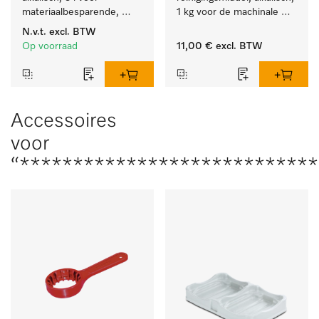
materiaalbesparende, 
1 kg voor de machinale 
machinale reiniging van 
behandeling van 
N.v.t.
excl. BTW
laboratoriumglasw. en -
tandheelkundige 
Op voorraad
11,00 €
excl. BTW
gerei.
instrumenten.
Accessoires
voor
“***************************