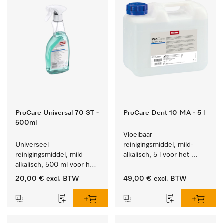
ProCare Universal 70 ST -
ProCare Dent 10 MA - 5 l
500ml
Vloeibaar 
Universeel 
reinigingsmiddel, mild-
reinigingsmiddel, mild 
alkalisch, 5 l voor het 
alkalisch, 500 ml voor het 
machinaal behandelen 
behoedzaam verwijderen 
van tandheelkundige en 
20,00 €
excl. BTW
49,00 €
excl. BTW
van vetresten en vuil.
transmissie-instrumenten.