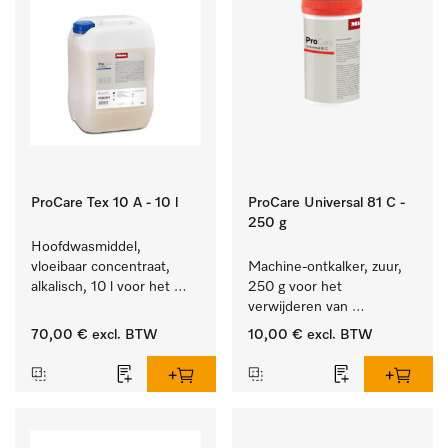
ProCare Tex 10 A - 10 l
ProCare Universal 81 C -
250 g
Hoofdwasmiddel, 
vloeibaar concentraat, 
Machine-ontkalker, zuur, 
alkalisch, 10 l voor het 
250 g voor het 
reinigen van wit wasgoed 
verwijderen van 
en kleurechte bonte was.
hardnekkige kalkaanslag.
70,00 €
excl. BTW
10,00 €
excl. BTW