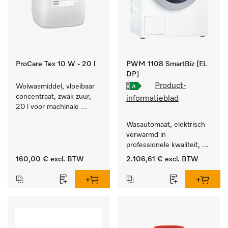
ProCare Tex 10 W - 20 l
PWM 1108 SmartBiz [EL
DP]
Product-
Wolwasmiddel, vloeibaar 
concentraat, zwak zuur, 
informatieblad
20 l voor machinale 
reiniging van wol.
Wasautomaat, elektrisch 
verwarmd in 
professionele kwaliteit, 
programmaduur van 
160,00 €
excl. BTW
2.106,61 €
excl. BTW
79 min, eenvoudige 
opstelling.