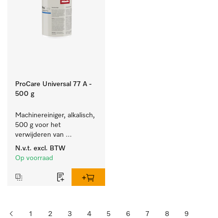
ProCare Universal 77 A -
500 g
Machinereiniger, alkalisch, 
500 g voor het 
verwijderen van 
hardnekkige 
N.v.t.
excl. BTW
zetmeelaanslag.
Op voorraad
1
2
3
4
5
6
7
8
9