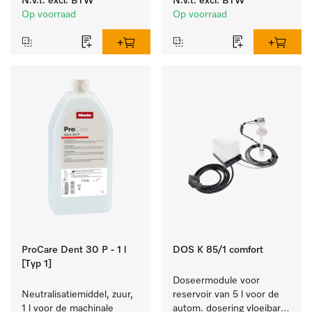
N.v.t.
excl. BTW
N.v.t.
excl. BTW
reinigen van wit wasgoed 
laboratoriumglaswerk en -
Op voorraad
Op voorraad
en kleurechte bonte was.
gerei.
ProCare Dent 30 P - 1 l
DOS K 85/1 comfort
[Typ 1]
Doseermodule voor 
Neutralisatiemiddel, zuur, 
reservoir van 5 l voor de 
1 l voor de machinale 
autom. dosering vloeibare 