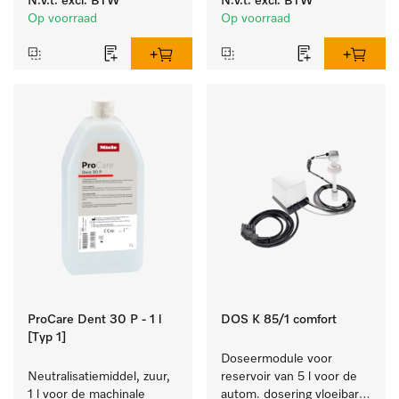
N.v.t.
excl. BTW
N.v.t.
excl. BTW
reinigen van wit wasgoed 
laboratoriumglaswerk en -
Op voorraad
Op voorraad
en kleurechte bonte was.
gerei.
ProCare Dent 30 P - 1 l
DOS K 85/1 comfort
[Typ 1]
Doseermodule voor 
Neutralisatiemiddel, zuur, 
reservoir van 5 l voor de 
1 l voor de machinale 
autom. dosering vloeibare 