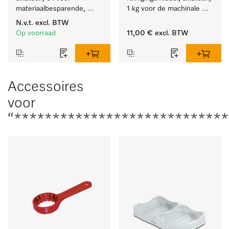
materiaalbesparende, 
1 kg voor de machinale 
machinale reiniging van 
behandeling van 
N.v.t.
excl. BTW
laboratoriumglasw. en -
tandheelkundige 
Op voorraad
11,00 €
excl. BTW
gerei.
instrumenten.
Accessoires
voor
“***************************