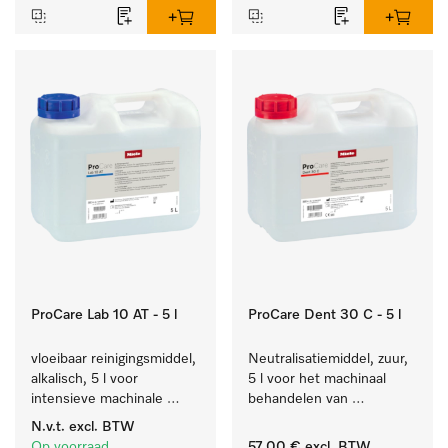
ProCare Lab 10 AT - 5 l
ProCare Dent 30 C - 5 l
vloeibaar reinigingsmiddel, 
Neutralisatiemiddel, zuur, 
alkalisch, 5 l voor 
5 l voor het machinaal 
intensieve machinale 
behandelen van 
reiniging van 
tandheelkundige- en 
N.v.t.
excl. BTW
laboratoriumglaswerk en -
transmissie-instrumenten.
Op voorraad
57,00 €
excl. BTW