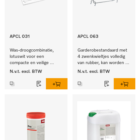
APCL 031
APCL 063
Was-droogcombinatie, 
Garderobestandaard met 
lotuswit voor een 
4 zwenkwieltjes volledig 
compacte en veilige 
van rubber, kan worden 
opstelling bij een was-
vastgezet.
N.v.t.
excl. BTW
N.v.t.
excl. BTW
droogzuil. 