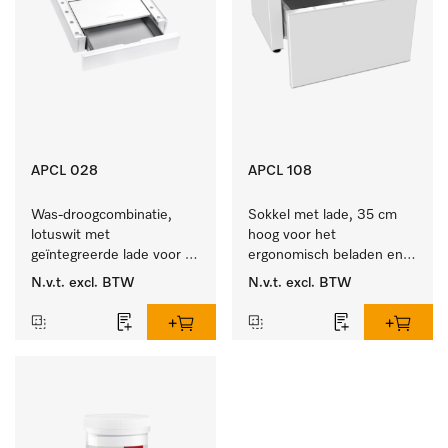
APCL 028
APCL 108
Was-droogcombinatie, 
Sokkel met lade, 35 cm 
lotuswit met 
hoog voor het 
geïntegreerde lade voor 
ergonomisch beladen en 
een bijzonder 
legen van de wasmachine 
N.v.t.
excl. BTW
N.v.t.
excl. BTW
comfortabele was-
en droger. 
droogzuil. . 