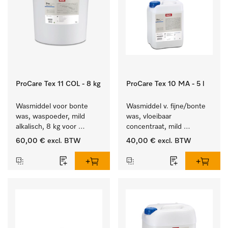
ProCare Tex 11 COL - 8 kg
ProCare Tex 10 MA - 5 l
Wasmiddel voor bonte 
Wasmiddel v. fijne/bonte 
was, waspoeder, mild 
was, vloeibaar 
alkalisch, 8 kg voor 
concentraat, mild 
behoud van kleur en 
alkalisch, 5 l voor het 
60,00 €
excl. BTW
40,00 €
excl. BTW
reiniging van de bonte 
reinigen van bonte was 
was.
en gevoelig textiel.