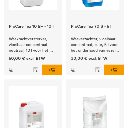
ProCare Tex 10 B+ - 10 l
ProCare Tex 70 S - 5 l
Waskrachtversterker, 
Wasverzachter, vloeibaar 
vloeibaar concentraat, 
concentraat, zuur, 5 l voor 
neutraal, 10 l voor het 
het onderhoud van vezels 
effectief verwijderen van 
zodat het textiel lang 
50,00 €
excl. BTW
30,00 €
excl. BTW
vetvlekken.
zacht blijft.