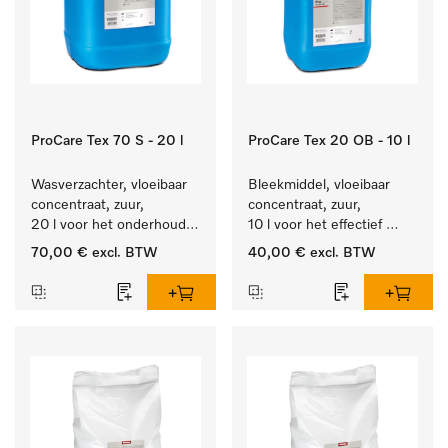
ProCare Tex 70 S - 20 l
ProCare Tex 20 OB - 10 l
Wasverzachter, vloeibaar 
Bleekmiddel, vloeibaar 
concentraat, zuur, 
concentraat, zuur, 
20 l voor het onderhoud 
10 l voor het effectief 
van vezels zodat het 
verwijderen van 
70,00 €
excl. BTW
40,00 €
excl. BTW
textiel lang zacht blijft.
hardnekkige vlekken.