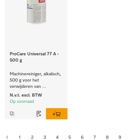
ProCare Universal 77 A -
500 g
Machinereiniger, alkalisch, 
500 g voor het 
verwijderen van 
hardnekkige 
N.v.t.
excl. BTW
zetmeelaanslag.
Op voorraad
1
2
3
4
5
6
7
8
9