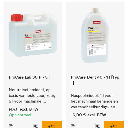
ProCare Lab 30 P - 5 l
ProCare Dent 40 - 1 l [Typ
1]
Neutralisatiemiddel, op 
basis van fosforzuur, zuur, 
Naspoelmiddel, 1 l voor 
5 l voor machinale 
het machinaal behandelen 
reiniging van 
van tandheelkundige- en 
N.v.t.
excl. BTW
laboratoriumglaswerk en -
transmissie-instrumenten.
Op voorraad
16,00 €
excl. BTW
gerei.