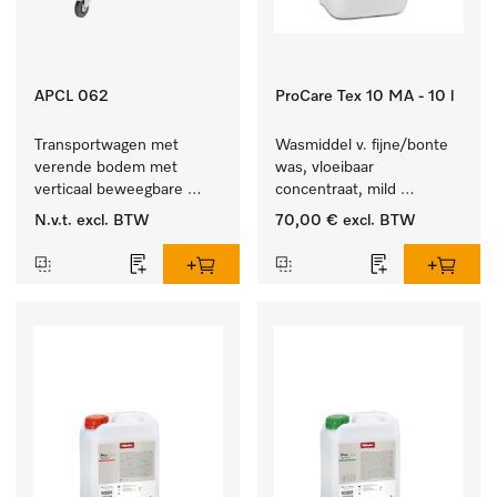
APCL 062
ProCare Tex 10 MA - 10 l
Transportwagen met 
Wasmiddel v. fijne/bonte 
verende bodem met 
was, vloeibaar 
verticaal beweegbare 
concentraat, mild 
bodem voor een 
alkalisch, 10 l voor het 
N.v.t.
excl. BTW
70,00 €
excl. BTW
gelijkblijvende 
reinigen van bonte was 
greephoogte.
en gevoelig textiel.