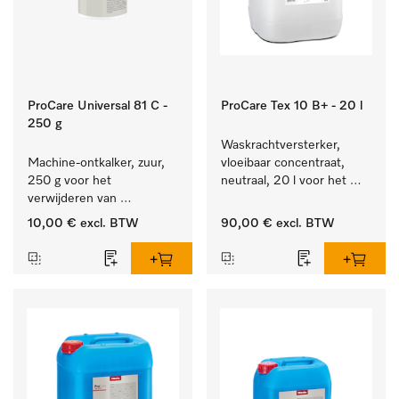
ProCare Universal 81 C -
ProCare Tex 10 B+ - 20 l
250 g
Waskrachtversterker, 
Machine-ontkalker, zuur, 
vloeibaar concentraat, 
250 g voor het 
neutraal, 20 l voor het 
verwijderen van 
effectief verwijderen van 
hardnekkige kalkaanslag.
vetvlekken.
10,00 €
excl. BTW
90,00 €
excl. BTW