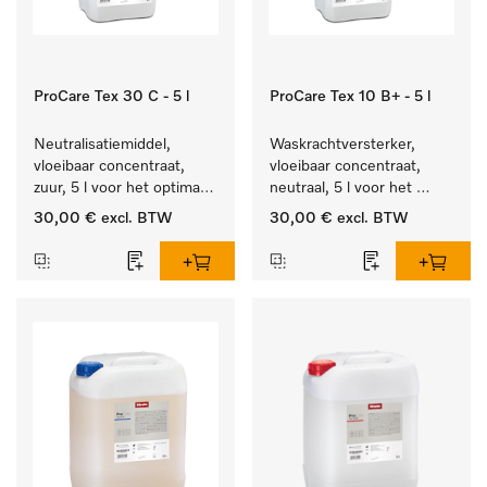
ProCare Tex 30 C - 5 l
ProCare Tex 10 B+ - 5 l
Neutralisatiemiddel, 
Waskrachtversterker, 
vloeibaar concentraat, 
vloeibaar concentraat, 
zuur, 5 l voor het optimaal 
neutraal, 5 l voor het 
beschermen van het 
effectief verwijderen van 
30,00 €
excl. BTW
30,00 €
excl. BTW
textiel door betrouwbare 
vetvlekken.
neutralisatie.