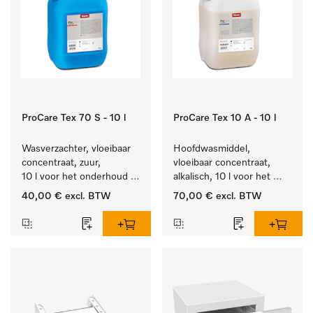
ProCare Tex 70 S - 10 l
ProCare Tex 10 A - 10 l
Wasverzachter, vloeibaar 
Hoofdwasmiddel, 
concentraat, zuur, 
vloeibaar concentraat, 
10 l voor het onderhoud 
alkalisch, 10 l voor het 
van vezels zodat het 
reinigen van wit wasgoed 
40,00 €
excl. BTW
70,00 €
excl. BTW
textiel lang zacht blijft.
en kleurechte bonte was.