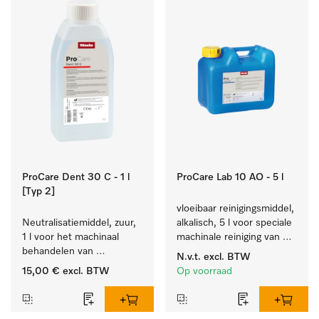
ProCare Dent 30 C - 1 l
ProCare Lab 10 AO - 5 l
[Typ 2]
vloeibaar reinigingsmiddel, 
Neutralisatiemiddel, zuur, 
alkalisch, 5 l voor speciale 
1 l voor het machinaal 
machinale reiniging van 
behandelen van 
laboratoriumglaswerk en -
N.v.t.
excl. BTW
tandheelkundige- en 
gerei.
15,00 €
excl. BTW
Op voorraad
transmissie-instrumenten.