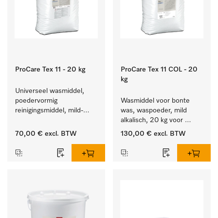
ProCare Tex 11 - 20 kg
ProCare Tex 11 COL - 20
kg
Universeel wasmiddel, 
poedervormig 
Wasmiddel voor bonte 
reinigingsmiddel, mild-
was, waspoeder, mild 
alkalisch, 20 kg voor het 
alkalisch, 20 kg voor 
reinigen van wit wasgoed 
behoud van kleur en 
70,00 €
excl. BTW
130,00 €
excl. BTW
en kleurechte bonte was.
reiniging van de bonte 
was.