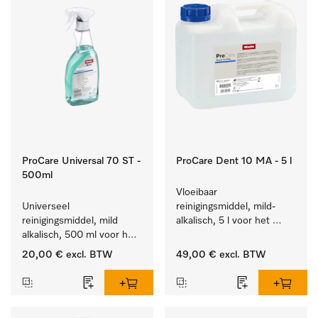
ProCare Universal 70 ST -
ProCare Dent 10 MA - 5 l
500ml
Vloeibaar 
Universeel 
reinigingsmiddel, mild-
reinigingsmiddel, mild 
alkalisch, 5 l voor het 
alkalisch, 500 ml voor het 
machinaal behandelen 
behoedzaam verwijderen 
van tandheelkundige en 
20,00 €
excl. BTW
49,00 €
excl. BTW
van vetresten en vuil.
transmissie-instrumenten.