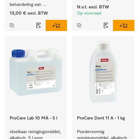
behandeling van 
reinigingsmiddelen, met 
N.v.t.
excl. BTW
tandheelkundige 
niveaudetectie.
13,00 €
excl. BTW
Op voorraad
instrumenten.
ProCare Lab 10 MA - 5 l
ProCare Dent 11 A - 1 kg
vloeibaar reinigingsmiddel, 
Poedervormig 
alkalisch, 5 l voor 
reinigingsmiddel, alkalisch, 