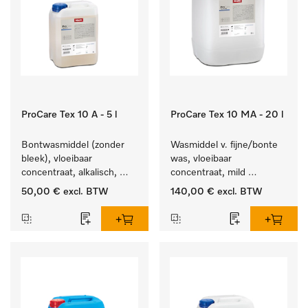
ProCare Tex 10 A - 5 l
ProCare Tex 10 MA - 20 l
Bontwasmiddel (zonder 
Wasmiddel v. fijne/bonte 
bleek), vloeibaar 
was, vloeibaar 
concentraat, alkalisch, 
concentraat, mild 
5 l voor het reinigen van 
alkalisch, 20 l voor het 
50,00 €
excl. BTW
140,00 €
excl. BTW
wit wasgoed en 
reinigen van bonte was 
kleurechte bonte was.
en gevoelig textiel.