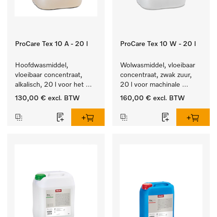
ProCare Tex 10 A - 20 l
ProCare Tex 10 W - 20 l
Hoofdwasmiddel, 
Wolwasmiddel, vloeibaar 
vloeibaar concentraat, 
concentraat, zwak zuur, 
alkalisch, 20 l voor het 
20 l voor machinale 
reinigen van wit wasgoed 
reiniging van wol.
130,00 €
excl. BTW
160,00 €
excl. BTW
en kleurechte bonte was.