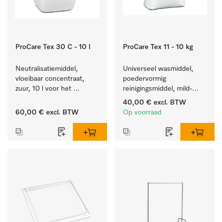
ProCare Tex 30 C - 10 l
ProCare Tex 11 - 10 kg
Neutralisatiemiddel, 
Universeel wasmiddel, 
vloeibaar concentraat, 
poedervormig 
zuur, 10 l voor het 
reinigingsmiddel, mild-
optimaal beschermen van 
alkalisch, 10 kg voor het 
40,00 €
excl. BTW
het textiel door 
reinigen van wit wasgoed 
60,00 €
excl. BTW
Op voorraad
betrouwbare neutralisatie.
en kleurechte bonte was.