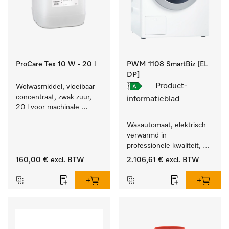
ProCare Tex 10 W - 20 l
PWM 1108 SmartBiz [EL
DP]
Product-
Wolwasmiddel, vloeibaar 
concentraat, zwak zuur, 
informatieblad
20 l voor machinale 
reiniging van wol.
Wasautomaat, elektrisch 
verwarmd in 
professionele kwaliteit, 
programmaduur van 
160,00 €
excl. BTW
2.106,61 €
excl. BTW
79 min, eenvoudige 
opstelling.