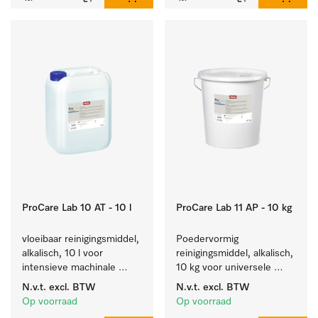
ProCare Lab 10 AT - 10 l
ProCare Lab 11 AP - 10 kg
vloeibaar reinigingsmiddel, 
Poedervormig 
alkalisch, 10 l voor 
reinigingsmiddel, alkalisch, 
intensieve machinale 
10 kg voor universele 
reiniging van 
machinale reiniging van 
N.v.t.
excl. BTW
N.v.t.
excl. BTW
laboratoriumglaswerk en -
laboratoriumglaswerk en -
Op voorraad
Op voorraad
gerei.
gerei.