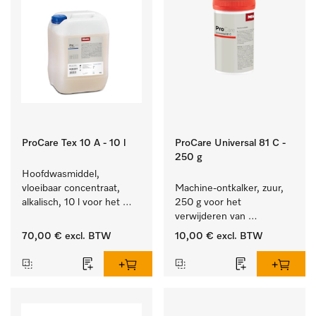
ProCare Tex 10 A - 10 l
ProCare Universal 81 C -
250 g
Hoofdwasmiddel, 
vloeibaar concentraat, 
Machine-ontkalker, zuur, 
alkalisch, 10 l voor het 
250 g voor het 
reinigen van wit wasgoed 
verwijderen van 
en kleurechte bonte was.
hardnekkige kalkaanslag.
70,00 €
excl. BTW
10,00 €
excl. BTW