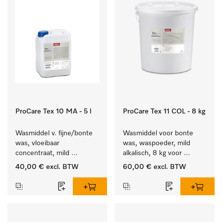
ProCare Tex 10 MA - 5 l
ProCare Tex 11 COL - 8 kg
Wasmiddel v. fijne/bonte 
Wasmiddel voor bonte 
was, vloeibaar 
was, waspoeder, mild 
concentraat, mild 
alkalisch, 8 kg voor 
alkalisch, 5 l voor het 
behoud van kleur en 
40,00 €
excl. BTW
60,00 €
excl. BTW
reinigen van bonte was 
reiniging van de bonte 
en gevoelig textiel.
was.