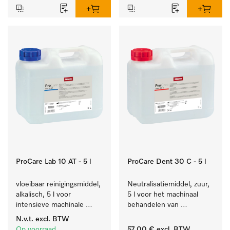
ProCare Lab 10 AT - 5 l
ProCare Dent 30 C - 5 l
vloeibaar reinigingsmiddel, 
Neutralisatiemiddel, zuur, 
alkalisch, 5 l voor 
5 l voor het machinaal 
intensieve machinale 
behandelen van 
reiniging van 
tandheelkundige- en 
N.v.t.
excl. BTW
laboratoriumglaswerk en -
transmissie-instrumenten.
Op voorraad
57,00 €
excl. BTW