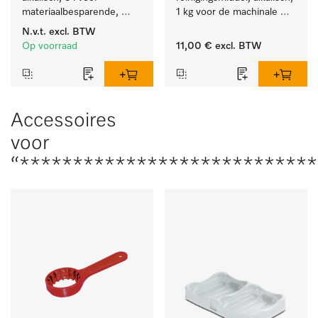
materiaalbesparende, 
1 kg voor de machinale 
machinale reiniging van 
behandeling van 
N.v.t.
excl. BTW
laboratoriumglasw. en -
tandheelkundige 
Op voorraad
11,00 €
excl. BTW
gerei.
instrumenten.
Accessoires
voor
“***************************