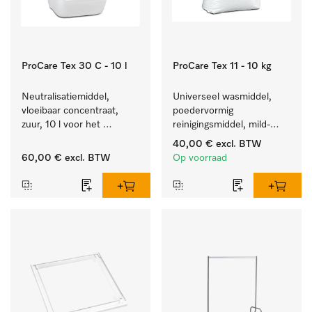
ProCare Tex 30 C - 10 l
ProCare Tex 11 - 10 kg
Neutralisatiemiddel, 
Universeel wasmiddel, 
vloeibaar concentraat, 
poedervormig 
zuur, 10 l voor het 
reinigingsmiddel, mild-
optimaal beschermen van 
alkalisch, 10 kg voor het 
40,00 €
excl. BTW
het textiel door 
reinigen van wit wasgoed 
60,00 €
excl. BTW
Op voorraad
betrouwbare neutralisatie.
en kleurechte bonte was.