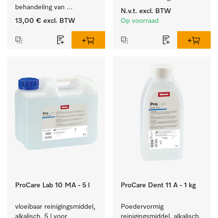
behandeling van 
reinigingsmiddelen, met 
N.v.t.
excl. BTW
tandheelkundige 
niveaudetectie.
13,00 €
excl. BTW
Op voorraad
instrumenten.
ProCare Lab 10 MA - 5 l
ProCare Dent 11 A - 1 kg
vloeibaar reinigingsmiddel, 
Poedervormig 
alkalisch, 5 l voor 
reinigingsmiddel, alkalisch, 