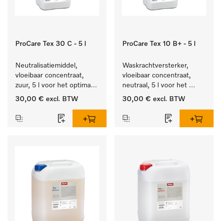
ProCare Tex 30 C - 5 l
ProCare Tex 10 B+ - 5 l
Neutralisatiemiddel, 
Waskrachtversterker, 
vloeibaar concentraat, 
vloeibaar concentraat, 
zuur, 5 l voor het optimaal 
neutraal, 5 l voor het 
beschermen van het 
effectief verwijderen van 
30,00 €
excl. BTW
30,00 €
excl. BTW
textiel door betrouwbare 
vetvlekken.
neutralisatie.