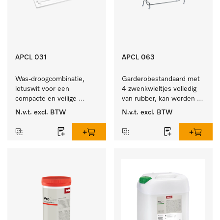
APCL 031
APCL 063
Was-droogcombinatie, 
Garderobestandaard met 
lotuswit voor een 
4 zwenkwieltjes volledig 
compacte en veilige 
van rubber, kan worden 
opstelling bij een was-
vastgezet.
N.v.t.
excl. BTW
N.v.t.
excl. BTW
droogzuil. 