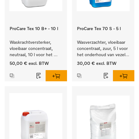
ProCare Tex 10 B+ - 10 l
ProCare Tex 70 S - 5 l
Waskrachtversterker, 
Wasverzachter, vloeibaar 
vloeibaar concentraat, 
concentraat, zuur, 5 l voor 
neutraal, 10 l voor het 
het onderhoud van vezels 
effectief verwijderen van 
zodat het textiel lang 
50,00 €
excl. BTW
30,00 €
excl. BTW
vetvlekken.
zacht blijft.