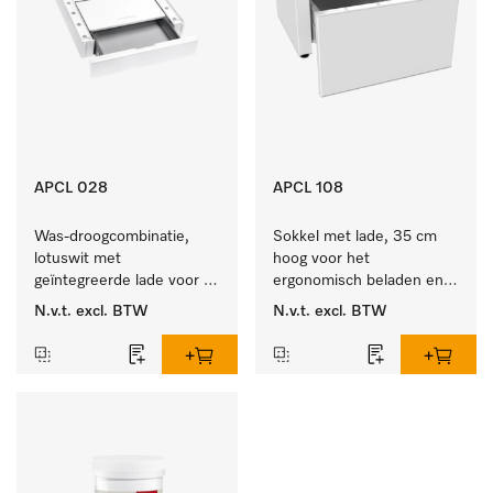
APCL 028
APCL 108
Was-droogcombinatie, 
Sokkel met lade, 35 cm 
lotuswit met 
hoog voor het 
geïntegreerde lade voor 
ergonomisch beladen en 
een bijzonder 
legen van de wasmachine 
N.v.t.
excl. BTW
N.v.t.
excl. BTW
comfortabele was-
en droger. 
droogzuil. . 