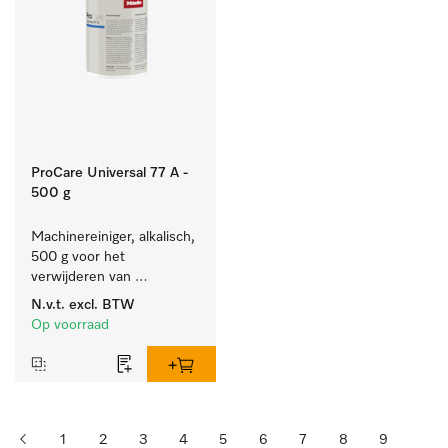
ProCare Universal 77 A -
500 g
Machinereiniger, alkalisch, 
500 g voor het 
verwijderen van 
hardnekkige 
N.v.t.
excl. BTW
zetmeelaanslag.
Op voorraad
1
2
3
4
5
6
7
8
9