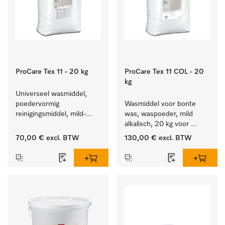
ProCare Tex 11 - 20 kg
ProCare Tex 11 COL - 20
kg
Universeel wasmiddel, 
poedervormig 
Wasmiddel voor bonte 
reinigingsmiddel, mild-
was, waspoeder, mild 
alkalisch, 20 kg voor het 
alkalisch, 20 kg voor 
reinigen van wit wasgoed 
behoud van kleur en 
70,00 €
excl. BTW
130,00 €
excl. BTW
en kleurechte bonte was.
reiniging van de bonte 
was.