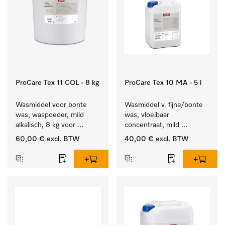
ProCare Tex 11 COL - 8 kg
ProCare Tex 10 MA - 5 l
Wasmiddel voor bonte 
Wasmiddel v. fijne/bonte 
was, waspoeder, mild 
was, vloeibaar 
alkalisch, 8 kg voor 
concentraat, mild 
behoud van kleur en 
alkalisch, 5 l voor het 
60,00 €
excl. BTW
40,00 €
excl. BTW
reiniging van de bonte 
reinigen van bonte was 
was.
en gevoelig textiel.