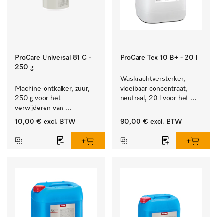
ProCare Universal 81 C -
ProCare Tex 10 B+ - 20 l
250 g
Waskrachtversterker, 
Machine-ontkalker, zuur, 
vloeibaar concentraat, 
250 g voor het 
neutraal, 20 l voor het 
verwijderen van 
effectief verwijderen van 
hardnekkige kalkaanslag.
vetvlekken.
10,00 €
excl. BTW
90,00 €
excl. BTW