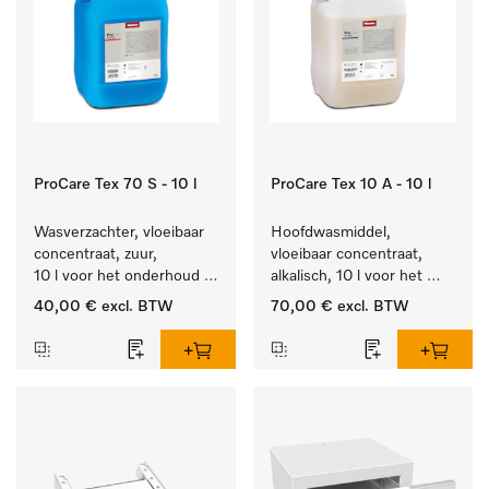
ProCare Tex 70 S - 10 l
ProCare Tex 10 A - 10 l
Wasverzachter, vloeibaar 
Hoofdwasmiddel, 
concentraat, zuur, 
vloeibaar concentraat, 
10 l voor het onderhoud 
alkalisch, 10 l voor het 
van vezels zodat het 
reinigen van wit wasgoed 
40,00 €
excl. BTW
70,00 €
excl. BTW
textiel lang zacht blijft.
en kleurechte bonte was.