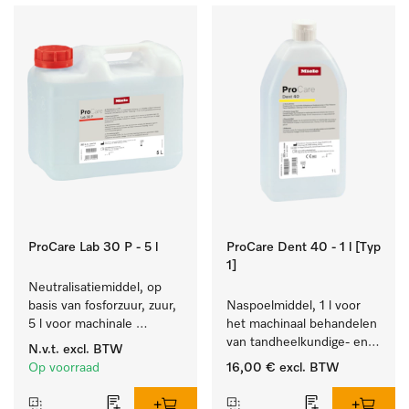
ProCare Lab 30 P - 5 l
ProCare Dent 40 - 1 l [Typ
1]
Neutralisatiemiddel, op 
basis van fosforzuur, zuur, 
Naspoelmiddel, 1 l voor 
5 l voor machinale 
het machinaal behandelen 
reiniging van 
van tandheelkundige- en 
N.v.t.
excl. BTW
laboratoriumglaswerk en -
transmissie-instrumenten.
Op voorraad
16,00 €
excl. BTW
gerei.