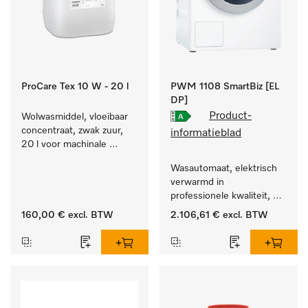
ProCare Tex 10 W - 20 l
PWM 1108 SmartBiz [EL
DP]
Product-
Wolwasmiddel, vloeibaar 
concentraat, zwak zuur, 
informatieblad
20 l voor machinale 
reiniging van wol.
Wasautomaat, elektrisch 
verwarmd in 
professionele kwaliteit, 
programmaduur van 
160,00 €
excl. BTW
2.106,61 €
excl. BTW
79 min, eenvoudige 
opstelling.