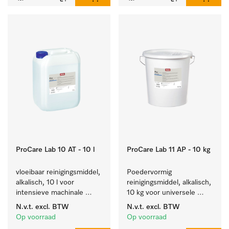
ProCare Lab 10 AT - 10 l
ProCare Lab 11 AP - 10 kg
vloeibaar reinigingsmiddel, 
Poedervormig 
alkalisch, 10 l voor 
reinigingsmiddel, alkalisch, 
intensieve machinale 
10 kg voor universele 
reiniging van 
machinale reiniging van 
N.v.t.
excl. BTW
N.v.t.
excl. BTW
laboratoriumglaswerk en -
laboratoriumglaswerk en -
Op voorraad
Op voorraad
gerei.
gerei.