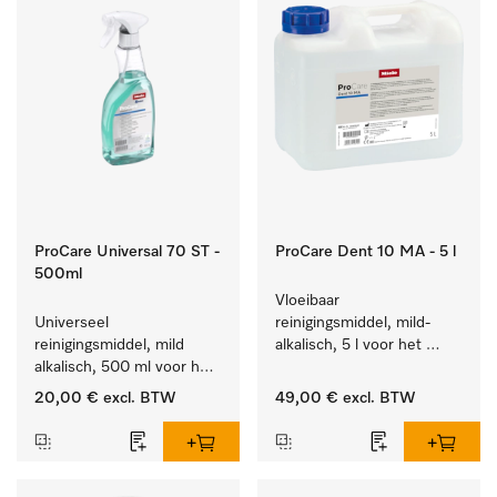
ProCare Universal 70 ST -
ProCare Dent 10 MA - 5 l
500ml
Vloeibaar 
Universeel 
reinigingsmiddel, mild-
reinigingsmiddel, mild 
alkalisch, 5 l voor het 
alkalisch, 500 ml voor het 
machinaal behandelen 
behoedzaam verwijderen 
van tandheelkundige en 
20,00 €
excl. BTW
49,00 €
excl. BTW
van vetresten en vuil.
transmissie-instrumenten.