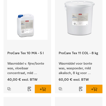
ProCare Tex 10 MA - 5 l
ProCare Tex 11 COL - 8 kg
Wasmiddel v. fijne/bonte 
Wasmiddel voor bonte 
was, vloeibaar 
was, waspoeder, mild 
concentraat, mild 
alkalisch, 8 kg voor 
alkalisch, 5 l voor het 
behoud van kleur en 
40,00 €
excl. BTW
60,00 €
excl. BTW
reinigen van bonte was 
reiniging van de bonte 
en gevoelig textiel.
was.