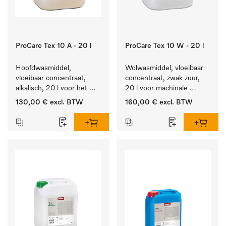
ProCare Tex 10 A - 20 l
ProCare Tex 10 W - 20 l
Hoofdwasmiddel, 
Wolwasmiddel, vloeibaar 
vloeibaar concentraat, 
concentraat, zwak zuur, 
alkalisch, 20 l voor het 
20 l voor machinale 
reinigen van wit wasgoed 
reiniging van wol.
130,00 €
excl. BTW
160,00 €
excl. BTW
en kleurechte bonte was.