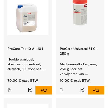
ProCare Tex 10 A - 10 l
ProCare Universal 81 C -
250 g
Hoofdwasmiddel, 
vloeibaar concentraat, 
Machine-ontkalker, zuur, 
alkalisch, 10 l voor het 
250 g voor het 
reinigen van wit wasgoed 
verwijderen van 
en kleurechte bonte was.
hardnekkige kalkaanslag.
70,00 €
excl. BTW
10,00 €
excl. BTW