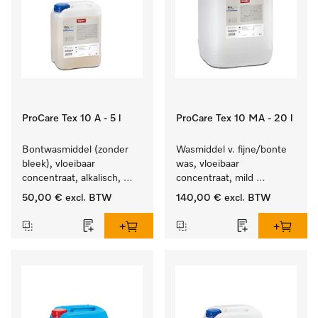
ProCare Tex 10 A - 5 l
ProCare Tex 10 MA - 20 l
Bontwasmiddel (zonder 
Wasmiddel v. fijne/bonte 
bleek), vloeibaar 
was, vloeibaar 
concentraat, alkalisch, 
concentraat, mild 
5 l voor het reinigen van 
alkalisch, 20 l voor het 
50,00 €
excl. BTW
140,00 €
excl. BTW
wit wasgoed en 
reinigen van bonte was 
kleurechte bonte was.
en gevoelig textiel.