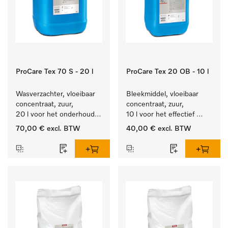
ProCare Tex 70 S - 20 l
ProCare Tex 20 OB - 10 l
Wasverzachter, vloeibaar 
Bleekmiddel, vloeibaar 
concentraat, zuur, 
concentraat, zuur, 
20 l voor het onderhoud 
10 l voor het effectief 
van vezels zodat het 
verwijderen van 
70,00 €
excl. BTW
40,00 €
excl. BTW
textiel lang zacht blijft.
hardnekkige vlekken.