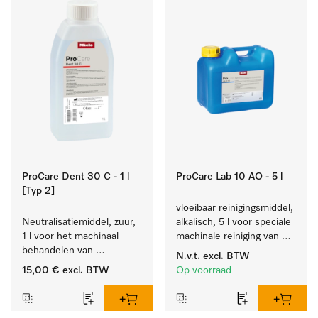
ProCare Dent 30 C - 1 l
ProCare Lab 10 AO - 5 l
[Typ 2]
vloeibaar reinigingsmiddel, 
Neutralisatiemiddel, zuur, 
alkalisch, 5 l voor speciale 
1 l voor het machinaal 
machinale reiniging van 
behandelen van 
laboratoriumglaswerk en -
N.v.t.
excl. BTW
tandheelkundige- en 
gerei.
15,00 €
excl. BTW
Op voorraad
transmissie-instrumenten.