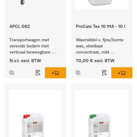
APCL 062
ProCare Tex 10 MA - 10 l
Transportwagen met 
Wasmiddel v. fijne/bonte 
verende bodem met 
was, vloeibaar 
verticaal beweegbare 
concentraat, mild 
bodem voor een 
alkalisch, 10 l voor het 
N.v.t.
excl. BTW
70,00 €
excl. BTW
gelijkblijvende 
reinigen van bonte was 
greephoogte.
en gevoelig textiel.