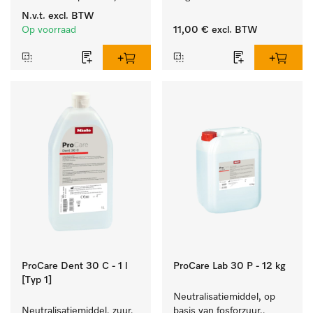
machinale reiniging van 
behandeling van 
N.v.t.
excl. BTW
laboratoriumglasw. en -
tandheelkundige 
Op voorraad
11,00 €
excl. BTW
gerei.
instrumenten.
ProCare Dent 30 C - 1 l
ProCare Lab 30 P - 12 kg
[Typ 1]
Neutralisatiemiddel, op 
Neutralisatiemiddel, zuur, 
basis van fosforzuur., 