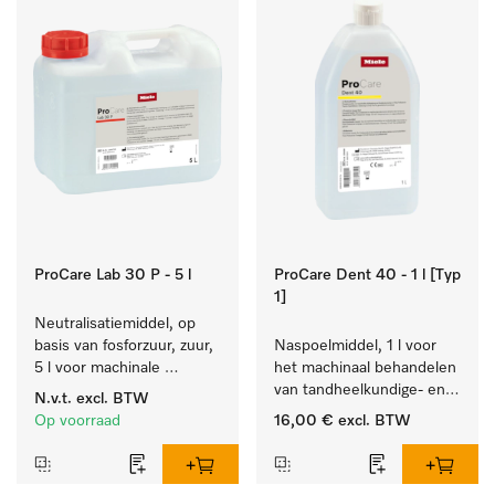
ProCare Lab 30 P - 5 l
ProCare Dent 40 - 1 l [Typ
1]
Neutralisatiemiddel, op 
basis van fosforzuur, zuur, 
Naspoelmiddel, 1 l voor 
5 l voor machinale 
het machinaal behandelen 
reiniging van 
van tandheelkundige- en 
N.v.t.
excl. BTW
laboratoriumglaswerk en -
transmissie-instrumenten.
Op voorraad
16,00 €
excl. BTW
gerei.