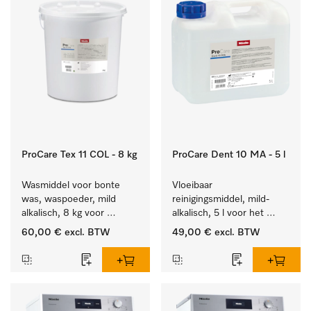
ProCare Tex 11 COL - 8 kg
ProCare Dent 10 MA - 5 l
Wasmiddel voor bonte 
Vloeibaar 
was, waspoeder, mild 
reinigingsmiddel, mild-
alkalisch, 8 kg voor 
alkalisch, 5 l voor het 
behoud van kleur en 
machinaal behandelen 
60,00 €
excl. BTW
49,00 €
excl. BTW
reiniging van de bonte 
van tandheelkundige en 
was.
transmissie-instrumenten.