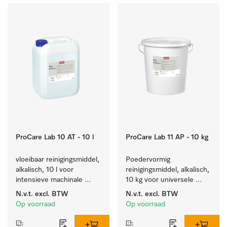
ProCare Lab 10 AT - 10 l
ProCare Lab 11 AP - 10 kg
vloeibaar reinigingsmiddel, 
Poedervormig 
alkalisch, 10 l voor 
reinigingsmiddel, alkalisch, 
intensieve machinale 
10 kg voor universele 
reiniging van 
machinale reiniging van 
N.v.t.
excl. BTW
N.v.t.
excl. BTW
laboratoriumglaswerk en -
laboratoriumglaswerk en -
Op voorraad
Op voorraad
gerei.
gerei.