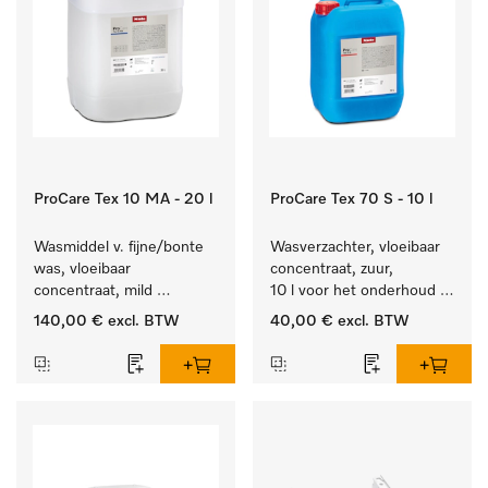
ProCare Tex 10 MA - 20 l
ProCare Tex 70 S - 10 l
Wasmiddel v. fijne/bonte 
Wasverzachter, vloeibaar 
was, vloeibaar 
concentraat, zuur, 
concentraat, mild 
10 l voor het onderhoud 
alkalisch, 20 l voor het 
van vezels zodat het 
140,00 €
excl. BTW
40,00 €
excl. BTW
reinigen van bonte was 
textiel lang zacht blijft.
en gevoelig textiel.