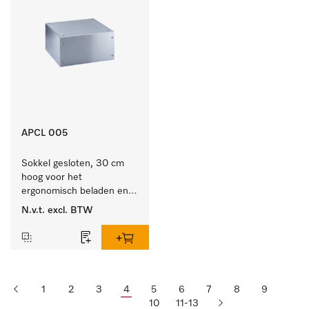
APCL 005
Sokkel gesloten, 30 cm 
hoog voor het 
ergonomisch beladen en 
legen van de wasmachine 
N.v.t.
excl. BTW
en droger.
1
2
3
4
5
6
7
8
9
10
11-13