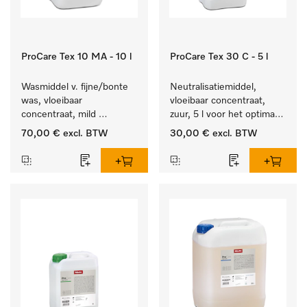
ProCare Tex 10 MA - 10 l
ProCare Tex 30 C - 5 l
Wasmiddel v. fijne/bonte 
Neutralisatiemiddel, 
was, vloeibaar 
vloeibaar concentraat, 
concentraat, mild 
zuur, 5 l voor het optimaal 
alkalisch, 10 l voor het 
beschermen van het 
70,00 €
excl. BTW
30,00 €
excl. BTW
reinigen van bonte was 
textiel door betrouwbare 
en gevoelig textiel.
neutralisatie.