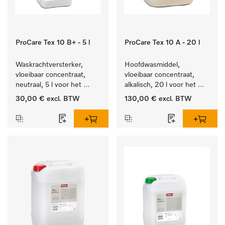
ProCare Tex 10 B+ - 5 l
ProCare Tex 10 A - 20 l
Waskrachtversterker, 
Hoofdwasmiddel, 
vloeibaar concentraat, 
vloeibaar concentraat, 
neutraal, 5 l voor het 
alkalisch, 20 l voor het 
effectief verwijderen van 
reinigen van wit wasgoed 
30,00 €
excl. BTW
130,00 €
excl. BTW
vetvlekken.
en kleurechte bonte was.