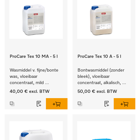
ProCare Tex 10 MA - 5 l
ProCare Tex 10 A - 5 l
Wasmiddel v. fijne/bonte 
Bontwasmiddel (zonder 
was, vloeibaar 
bleek), vloeibaar 
concentraat, mild 
concentraat, alkalisch, 
alkalisch, 5 l voor het 
5 l voor het reinigen van 
40,00 €
excl. BTW
50,00 €
excl. BTW
reinigen van bonte was 
wit wasgoed en 
en gevoelig textiel.
kleurechte bonte was.