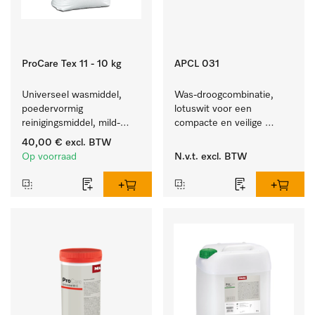
ProCare Tex 11 - 10 kg
APCL 031
Universeel wasmiddel, 
Was-droogcombinatie, 
poedervormig 
lotuswit voor een 
reinigingsmiddel, mild-
compacte en veilige 
alkalisch, 10 kg voor het 
opstelling bij een was-
40,00 €
excl. BTW
reinigen van wit wasgoed 
droogzuil. 
Op voorraad
N.v.t.
excl. BTW
en kleurechte bonte was.