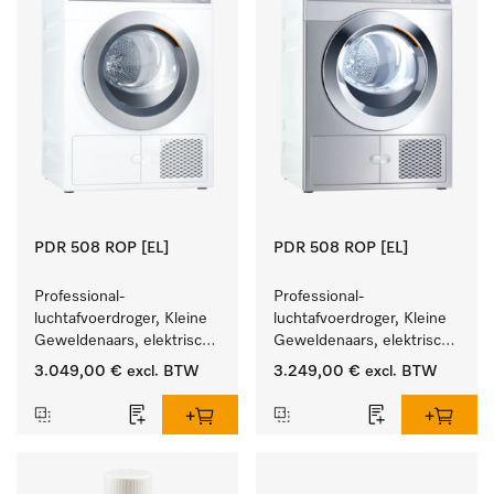
PDR 508 ROP [EL]
PDR 508 ROP [EL]
Professional-
Professional-
luchtafvoerdroger, Kleine 
luchtafvoerdroger, Kleine 
Geweldenaars, elektrisch 
Geweldenaars, elektrisch 
verwarmd  met zeer korte 
verwarmd  met zeer korte 
3.049,00 €
excl. BTW
3.249,00 €
excl. BTW
programma's. Prestatie 
programma's. Prestatie 
8 kg in 42 min.
8 kg in 42 min.