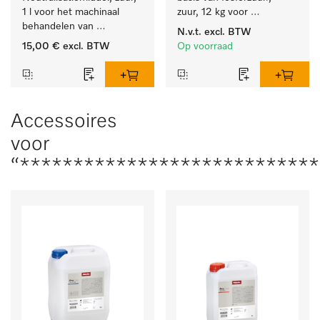
1 l voor het machinaal 
zuur, 12 kg voor 
behandelen van 
machinale reiniging van 
N.v.t.
excl. BTW
tandheelkundige- en 
laboratoriumglaswerk en -
15,00 €
excl. BTW
Op voorraad
transmissie-instrumenten.
gerei.
Accessoires
voor
“***************************