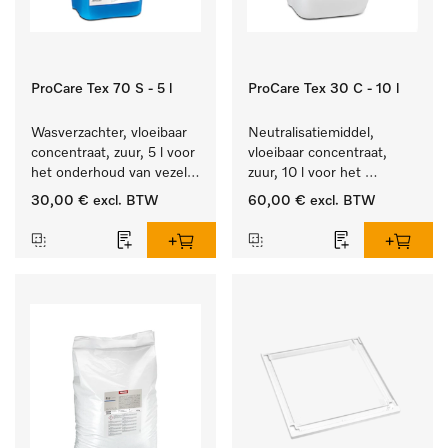
ProCare Tex 70 S - 5 l
ProCare Tex 30 C - 10 l
Wasverzachter, vloeibaar 
Neutralisatiemiddel, 
concentraat, zuur, 5 l voor 
vloeibaar concentraat, 
het onderhoud van vezels 
zuur, 10 l voor het 
zodat het textiel lang 
optimaal beschermen van 
30,00 €
excl. BTW
60,00 €
excl. BTW
zacht blijft.
het textiel door 
betrouwbare neutralisatie.