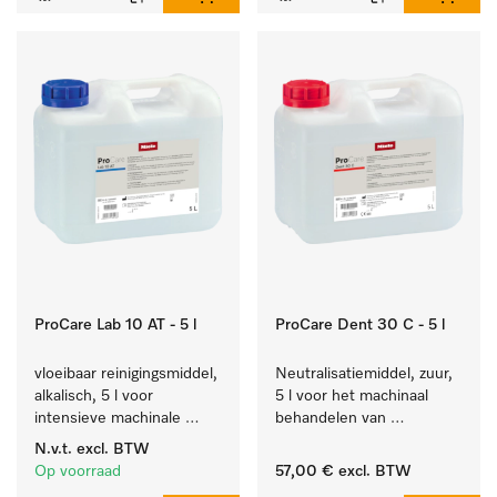
ProCare Lab 10 AT - 5 l
ProCare Dent 30 C - 5 l
vloeibaar reinigingsmiddel, 
Neutralisatiemiddel, zuur, 
alkalisch, 5 l voor 
5 l voor het machinaal 
intensieve machinale 
behandelen van 
reiniging van 
tandheelkundige- en 
N.v.t.
excl. BTW
laboratoriumglaswerk en -
transmissie-instrumenten.
Op voorraad
57,00 €
excl. BTW
gerei.