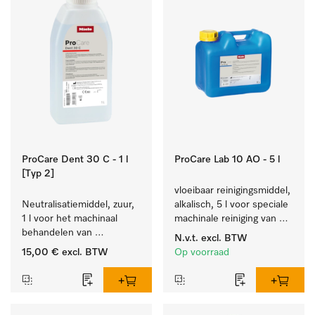
ProCare Dent 30 C - 1 l
ProCare Lab 10 AO - 5 l
[Typ 2]
vloeibaar reinigingsmiddel, 
Neutralisatiemiddel, zuur, 
alkalisch, 5 l voor speciale 
1 l voor het machinaal 
machinale reiniging van 
behandelen van 
laboratoriumglaswerk en -
N.v.t.
excl. BTW
tandheelkundige- en 
gerei.
15,00 €
excl. BTW
Op voorraad
transmissie-instrumenten.