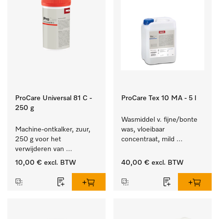
ProCare Universal 81 C -
ProCare Tex 10 MA - 5 l
250 g
Wasmiddel v. fijne/bonte 
Machine-ontkalker, zuur, 
was, vloeibaar 
250 g voor het 
concentraat, mild 
verwijderen van 
alkalisch, 5 l voor het 
hardnekkige kalkaanslag.
reinigen van bonte was 
10,00 €
excl. BTW
40,00 €
excl. BTW
en gevoelig textiel.