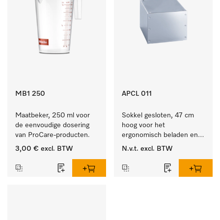
MB1 250
APCL 011
Maatbeker, 250 ml voor 
Sokkel gesloten, 47 cm 
de eenvoudige dosering 
hoog voor het 
van ProCare-producten.
ergonomisch beladen en 
legen van de wasmachine 
3,00 €
excl. BTW
N.v.t.
excl. BTW
en droger.