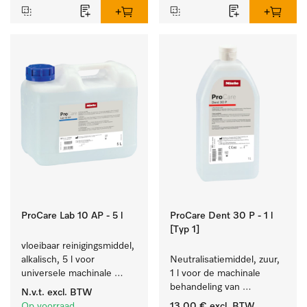
ProCare Lab 10 AP - 5 l
ProCare Dent 30 P - 1 l
[Typ 1]
vloeibaar reinigingsmiddel, 
alkalisch, 5 l voor 
Neutralisatiemiddel, zuur, 
universele machinale 
1 l voor de machinale 
reiniging van 
behandeling van 
N.v.t.
excl. BTW
laboratoriumglaswerk en -
tandheelkundige 
Op voorraad
13,00 €
excl. BTW