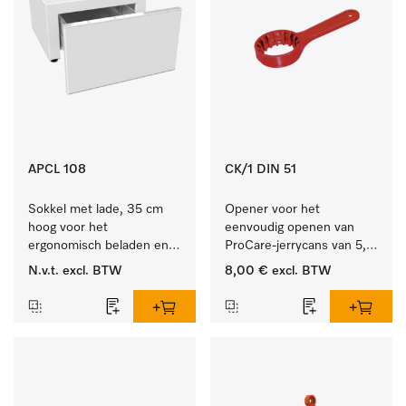
APCL 108
CK/1 DIN 51
Sokkel met lade, 35 cm 
Opener voor het 
hoog voor het 
eenvoudig openen van 
ergonomisch beladen en 
ProCare-jerrycans van 5, 
legen van de wasmachine 
10 en 20 l.
N.v.t.
excl. BTW
8,00 €
excl. BTW
en droger. 