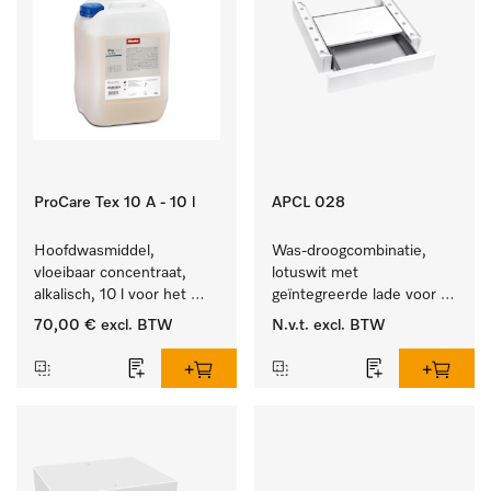
ProCare Tex 10 A - 10 l
APCL 028
Hoofdwasmiddel, 
Was-droogcombinatie, 
vloeibaar concentraat, 
lotuswit met 
alkalisch, 10 l voor het 
geïntegreerde lade voor 
reinigen van wit wasgoed 
een bijzonder 
70,00 €
excl. BTW
N.v.t.
excl. BTW
en kleurechte bonte was.
comfortabele was-
droogzuil. . 