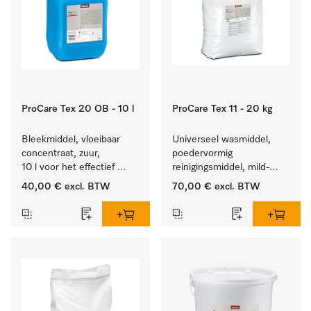
ProCare Tex 20 OB - 10 l
ProCare Tex 11 - 20 kg
Bleekmiddel, vloeibaar 
Universeel wasmiddel, 
concentraat, zuur, 
poedervormig 
10 l voor het effectief 
reinigingsmiddel, mild-
verwijderen van 
alkalisch, 20 kg voor het 
40,00 €
excl. BTW
70,00 €
excl. BTW
hardnekkige vlekken.
reinigen van wit wasgoed 
en kleurechte bonte was.