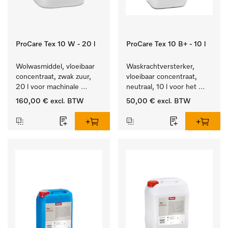
ProCare Tex 10 W - 20 l
ProCare Tex 10 B+ - 10 l
Wolwasmiddel, vloeibaar 
Waskrachtversterker, 
concentraat, zwak zuur, 
vloeibaar concentraat, 
20 l voor machinale 
neutraal, 10 l voor het 
reiniging van wol.
effectief verwijderen van 
160,00 €
excl. BTW
50,00 €
excl. BTW
vetvlekken.