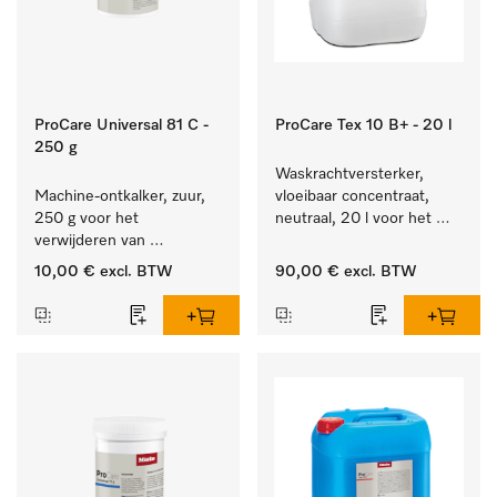
ProCare Universal 81 C -
ProCare Tex 10 B+ - 20 l
250 g
Waskrachtversterker, 
Machine-ontkalker, zuur, 
vloeibaar concentraat, 
250 g voor het 
neutraal, 20 l voor het 
verwijderen van 
effectief verwijderen van 
hardnekkige kalkaanslag.
vetvlekken.
10,00 €
excl. BTW
90,00 €
excl. BTW