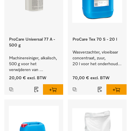
ProCare Universal 77 A -
ProCare Tex 70 S - 20 l
500 g
Wasverzachter, vloeibaar 
Machinereiniger, alkalisch, 
concentraat, zuur, 
500 g voor het 
20 l voor het onderhoud 
verwijderen van 
van vezels zodat het 
hardnekkige 
textiel lang zacht blijft.
20,00 €
excl. BTW
70,00 €
excl. BTW
zetmeelaanslag.