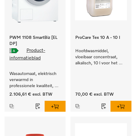
PWM 1108 SmartBiz [EL
ProCare Tex 10 A - 10 l
DP]
Product-
Hoofdwasmiddel, 
vloeibaar concentraat, 
informatieblad
alkalisch, 10 l voor het 
reinigen van wit wasgoed 
Wasautomaat, elektrisch 
en kleurechte bonte was.
verwarmd in 
professionele kwaliteit, 
programmaduur van 
2.106,61 €
excl. BTW
70,00 €
excl. BTW
79 min, eenvoudige 
opstelling.