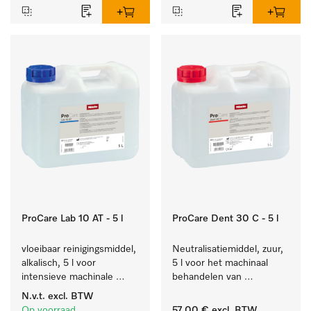
ProCare Lab 10 AT - 5 l
ProCare Dent 30 C - 5 l
vloeibaar reinigingsmiddel, 
Neutralisatiemiddel, zuur, 
alkalisch, 5 l voor 
5 l voor het machinaal 
intensieve machinale 
behandelen van 
reiniging van 
tandheelkundige- en 
N.v.t.
excl. BTW
laboratoriumglaswerk en -
transmissie-instrumenten.
Op voorraad
57,00 €
excl. BTW