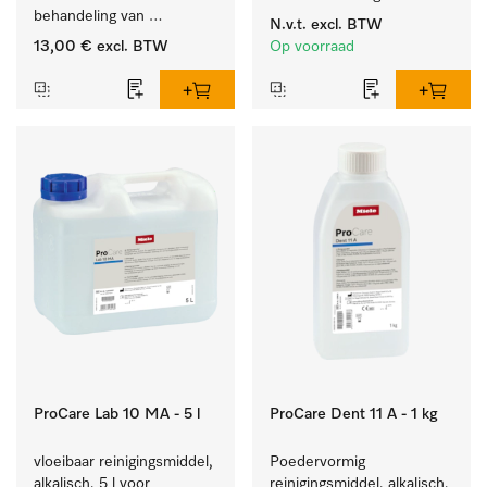
behandeling van 
reinigingsmiddelen, met 
N.v.t.
excl. BTW
tandheelkundige 
niveaudetectie.
13,00 €
excl. BTW
Op voorraad
instrumenten.
ProCare Lab 10 MA - 5 l
ProCare Dent 11 A - 1 kg
vloeibaar reinigingsmiddel, 
Poedervormig 
alkalisch, 5 l voor 
reinigingsmiddel, alkalisch, 