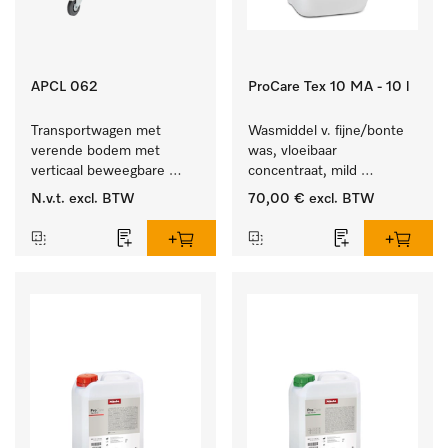
APCL 062
ProCare Tex 10 MA - 10 l
Transportwagen met 
Wasmiddel v. fijne/bonte 
verende bodem met 
was, vloeibaar 
verticaal beweegbare 
concentraat, mild 
bodem voor een 
alkalisch, 10 l voor het 
N.v.t.
excl. BTW
70,00 €
excl. BTW
gelijkblijvende 
reinigen van bonte was 
greephoogte.
en gevoelig textiel.