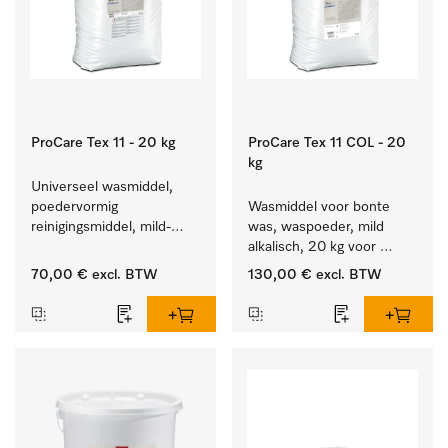
ProCare Tex 11 - 20 kg
ProCare Tex 11 COL - 20
kg
Universeel wasmiddel, 
poedervormig 
Wasmiddel voor bonte 
reinigingsmiddel, mild-
was, waspoeder, mild 
alkalisch, 20 kg voor het 
alkalisch, 20 kg voor 
reinigen van wit wasgoed 
behoud van kleur en 
70,00 €
excl. BTW
130,00 €
excl. BTW
en kleurechte bonte was.
reiniging van de bonte 
was.