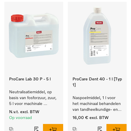
ProCare Lab 30 P - 5 l
ProCare Dent 40 - 1 l [Typ
1]
Neutralisatiemiddel, op 
basis van fosforzuur, zuur, 
Naspoelmiddel, 1 l voor 
5 l voor machinale 
het machinaal behandelen 
reiniging van 
van tandheelkundige- en 
N.v.t.
excl. BTW
laboratoriumglaswerk en -
transmissie-instrumenten.
Op voorraad
16,00 €
excl. BTW
gerei.