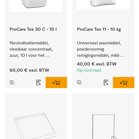
ProCare Tex 30 C - 10 l
ProCare Tex 11 - 10 kg
Neutralisatiemiddel, 
Universeel wasmiddel, 
vloeibaar concentraat, 
poedervormig 
zuur, 10 l voor het 
reinigingsmiddel, mild-
optimaal beschermen van 
alkalisch, 10 kg voor het 
40,00 €
excl. BTW
het textiel door 
reinigen van wit wasgoed 
60,00 €
excl. BTW
Op voorraad
betrouwbare neutralisatie.
en kleurechte bonte was.