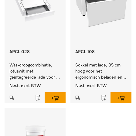
APCL 028
APCL 108
Was-droogcombinatie, 
Sokkel met lade, 35 cm 
lotuswit met 
hoog voor het 
geïntegreerde lade voor 
ergonomisch beladen en 
een bijzonder 
legen van de wasmachine 
N.v.t.
excl. BTW
N.v.t.
excl. BTW
comfortabele was-
en droger. 
droogzuil. . 