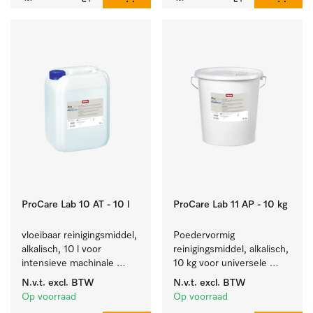
ProCare Lab 10 AT - 10 l
ProCare Lab 11 AP - 10 kg
vloeibaar reinigingsmiddel, 
Poedervormig 
alkalisch, 10 l voor 
reinigingsmiddel, alkalisch, 
intensieve machinale 
10 kg voor universele 
reiniging van 
machinale reiniging van 
N.v.t.
excl. BTW
N.v.t.
excl. BTW
laboratoriumglaswerk en -
laboratoriumglaswerk en -
Op voorraad
Op voorraad
gerei.
gerei.