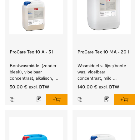
ProCare Tex 10 A - 5 l
ProCare Tex 10 MA - 20 l
Bontwasmiddel (zonder 
Wasmiddel v. fijne/bonte 
bleek), vloeibaar 
was, vloeibaar 
concentraat, alkalisch, 
concentraat, mild 
5 l voor het reinigen van 
alkalisch, 20 l voor het 
50,00 €
excl. BTW
140,00 €
excl. BTW
wit wasgoed en 
reinigen van bonte was 
kleurechte bonte was.
en gevoelig textiel.