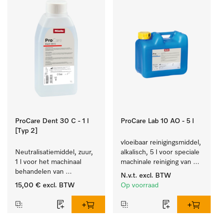
ProCare Dent 30 C - 1 l
ProCare Lab 10 AO - 5 l
[Typ 2]
vloeibaar reinigingsmiddel, 
Neutralisatiemiddel, zuur, 
alkalisch, 5 l voor speciale 
1 l voor het machinaal 
machinale reiniging van 
behandelen van 
laboratoriumglaswerk en -
N.v.t.
excl. BTW
tandheelkundige- en 
gerei.
15,00 €
excl. BTW
Op voorraad
transmissie-instrumenten.