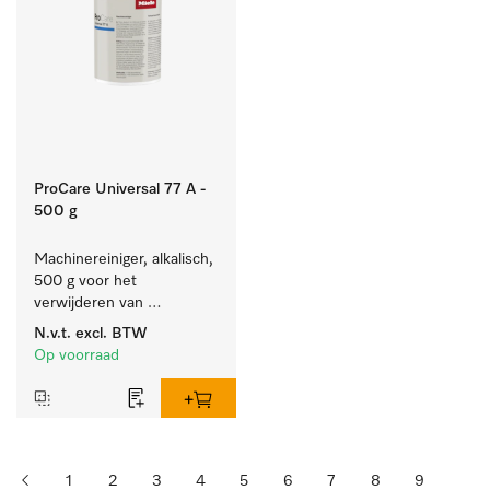
ProCare Universal 77 A -
500 g
Machinereiniger, alkalisch, 
500 g voor het 
verwijderen van 
hardnekkige 
N.v.t.
excl. BTW
zetmeelaanslag.
Op voorraad
1
2
3
4
5
6
7
8
9