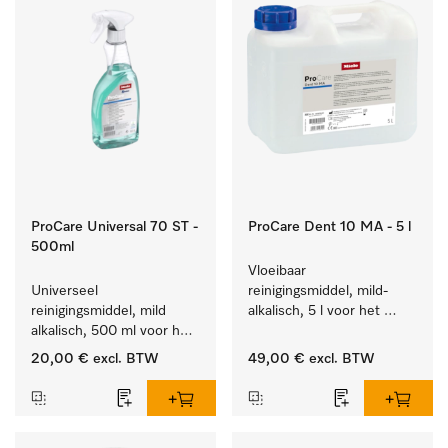
ProCare Universal 70 ST -
ProCare Dent 10 MA - 5 l
500ml
Vloeibaar 
Universeel 
reinigingsmiddel, mild-
reinigingsmiddel, mild 
alkalisch, 5 l voor het 
alkalisch, 500 ml voor het 
machinaal behandelen 
behoedzaam verwijderen 
van tandheelkundige en 
20,00 €
excl. BTW
49,00 €
excl. BTW
van vetresten en vuil.
transmissie-instrumenten.