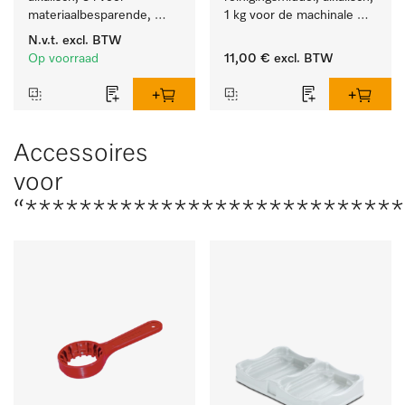
materiaalbesparende, 
1 kg voor de machinale 
machinale reiniging van 
behandeling van 
N.v.t.
excl. BTW
laboratoriumglasw. en -
tandheelkundige 
Op voorraad
11,00 €
excl. BTW
gerei.
instrumenten.
Accessoires
voor
“****************************