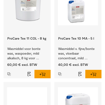
ProCare Tex 11 COL - 8 kg
ProCare Tex 10 MA - 5 l
Wasmiddel voor bonte 
Wasmiddel v. fijne/bonte 
was, waspoeder, mild 
was, vloeibaar 
alkalisch, 8 kg voor 
concentraat, mild 
behoud van kleur en 
alkalisch, 5 l voor het 
60,00 €
excl. BTW
40,00 €
excl. BTW
reiniging van de bonte 
reinigen van bonte was 
was.
en gevoelig textiel.