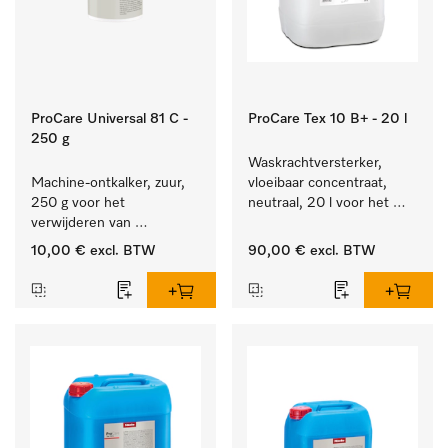
ProCare Universal 81 C -
ProCare Tex 10 B+ - 20 l
250 g
Waskrachtversterker, 
Machine-ontkalker, zuur, 
vloeibaar concentraat, 
250 g voor het 
neutraal, 20 l voor het 
verwijderen van 
effectief verwijderen van 
hardnekkige kalkaanslag.
vetvlekken.
10,00 €
excl. BTW
90,00 €
excl. BTW