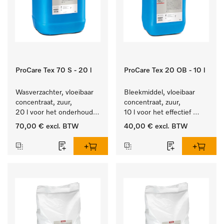
ProCare Tex 70 S - 20 l
ProCare Tex 20 OB - 10 l
Wasverzachter, vloeibaar 
Bleekmiddel, vloeibaar 
concentraat, zuur, 
concentraat, zuur, 
20 l voor het onderhoud 
10 l voor het effectief 
van vezels zodat het 
verwijderen van 
70,00 €
excl. BTW
40,00 €
excl. BTW
textiel lang zacht blijft.
hardnekkige vlekken.