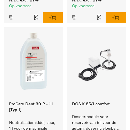
N.v.t.
excl. BTW
N.v.t.
excl. BTW
reinigen van wit wasgoed 
laboratoriumglaswerk en -
Op voorraad
Op voorraad
en kleurechte bonte was.
gerei.
ProCare Dent 30 P - 1 l
DOS K 85/1 comfort
[Typ 1]
Doseermodule voor 
Neutralisatiemiddel, zuur, 
reservoir van 5 l voor de 
1 l voor de machinale 
autom. dosering vloeibare 