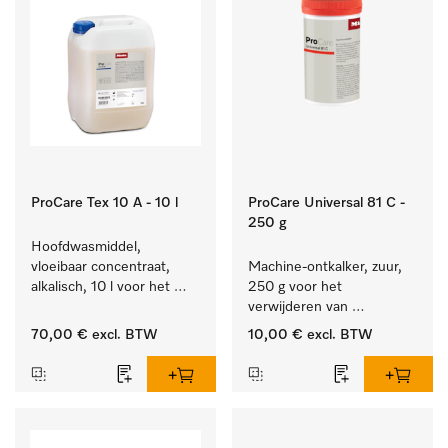
ProCare Tex 10 A - 10 l
ProCare Universal 81 C -
250 g
Hoofdwasmiddel, 
vloeibaar concentraat, 
Machine-ontkalker, zuur, 
alkalisch, 10 l voor het 
250 g voor het 
reinigen van wit wasgoed 
verwijderen van 
en kleurechte bonte was.
hardnekkige kalkaanslag.
70,00 €
excl. BTW
10,00 €
excl. BTW