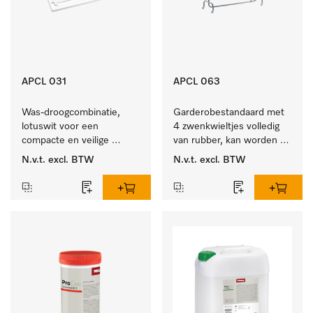
APCL 031
APCL 063
Was-droogcombinatie, 
Garderobestandaard met 
lotuswit voor een 
4 zwenkwieltjes volledig 
compacte en veilige 
van rubber, kan worden 
opstelling bij een was-
vastgezet.
N.v.t.
excl. BTW
N.v.t.
excl. BTW
droogzuil. 