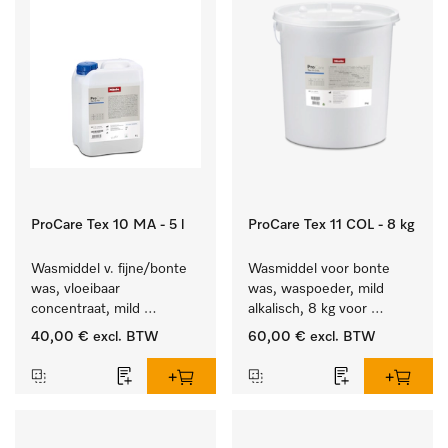
ProCare Tex 10 MA - 5 l
ProCare Tex 11 COL - 8 kg
Wasmiddel v. fijne/bonte 
Wasmiddel voor bonte 
was, vloeibaar 
was, waspoeder, mild 
concentraat, mild 
alkalisch, 8 kg voor 
alkalisch, 5 l voor het 
behoud van kleur en 
40,00 €
excl. BTW
60,00 €
excl. BTW
reinigen van bonte was 
reiniging van de bonte 
en gevoelig textiel.
was.