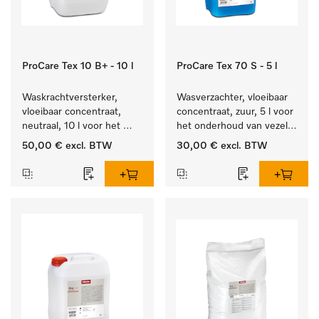
ProCare Tex 10 B+ - 10 l
ProCare Tex 70 S - 5 l
Waskrachtversterker, 
Wasverzachter, vloeibaar 
vloeibaar concentraat, 
concentraat, zuur, 5 l voor 
neutraal, 10 l voor het 
het onderhoud van vezels 
effectief verwijderen van 
zodat het textiel lang 
50,00 €
excl. BTW
30,00 €
excl. BTW
vetvlekken.
zacht blijft.