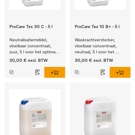
ProCare Tex 30 C - 5 l
ProCare Tex 10 B+ - 5 l
Neutralisatiemiddel, 
Waskrachtversterker, 
vloeibaar concentraat, 
vloeibaar concentraat, 
zuur, 5 l voor het optimaal 
neutraal, 5 l voor het 
beschermen van het 
effectief verwijderen van 
30,00 €
excl. BTW
30,00 €
excl. BTW
textiel door betrouwbare 
vetvlekken.
neutralisatie.