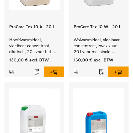
ProCare Tex 10 A - 20 l
ProCare Tex 10 W - 20 l
Hoofdwasmiddel, 
Wolwasmiddel, vloeibaar 
vloeibaar concentraat, 
concentraat, zwak zuur, 
alkalisch, 20 l voor het 
20 l voor machinale 
reinigen van wit wasgoed 
reiniging van wol.
130,00 €
excl. BTW
160,00 €
excl. BTW
en kleurechte bonte was.