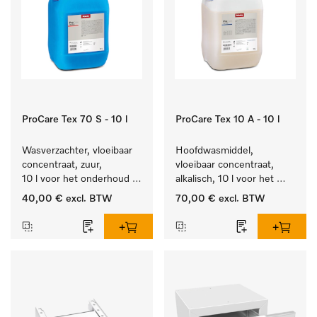
ProCare Tex 70 S - 10 l
ProCare Tex 10 A - 10 l
Wasverzachter, vloeibaar 
Hoofdwasmiddel, 
concentraat, zuur, 
vloeibaar concentraat, 
10 l voor het onderhoud 
alkalisch, 10 l voor het 
van vezels zodat het 
reinigen van wit wasgoed 
40,00 €
excl. BTW
70,00 €
excl. BTW
textiel lang zacht blijft.
en kleurechte bonte was.