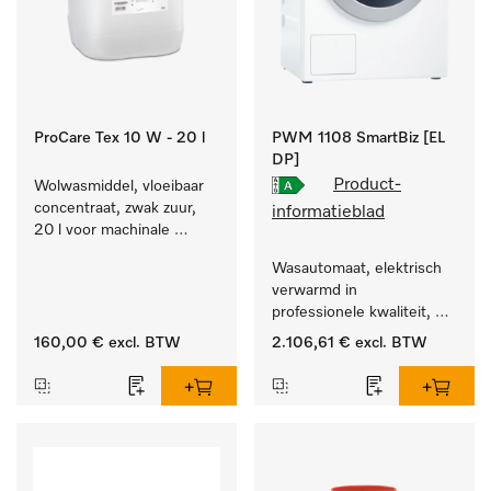
ProCare Tex 10 W - 20 l
PWM 1108 SmartBiz [EL
DP]
Product-
Wolwasmiddel, vloeibaar 
concentraat, zwak zuur, 
informatieblad
20 l voor machinale 
reiniging van wol.
Wasautomaat, elektrisch 
verwarmd in 
professionele kwaliteit, 
programmaduur van 
160,00 €
excl. BTW
2.106,61 €
excl. BTW
79 min, eenvoudige 
opstelling.