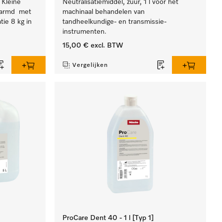
 Kleine
Neutralisatiemiddel, zuur, 1 l voor het
warmd met
machinaal behandelen van
tie 8 kg in
tandheelkundige- en transmissie-
instrumenten.
15,00 €
excl. BTW
Vergelijken
ProCare Dent 40 - 1 l [Typ 1]