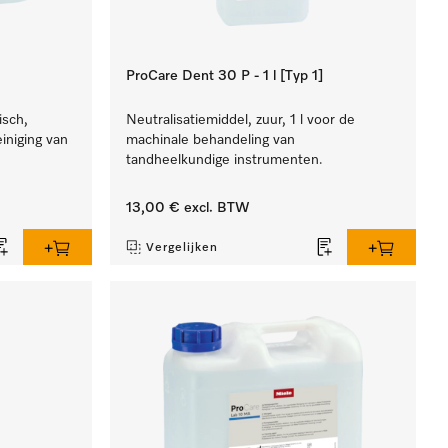
ProCare Dent 30 P - 1 l [Typ 1]
isch,
Neutralisatiemiddel, zuur, 1 l voor de
einiging van
machinale behandeling van
.
tandheelkundige instrumenten.
13,00 €
excl. BTW
Vergelijken