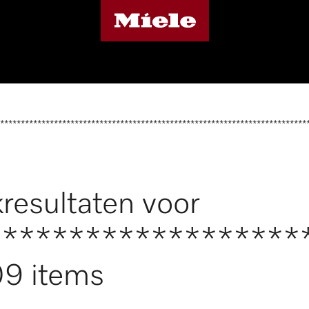
**************************************************************************
resultaten voor
*******************
9 items