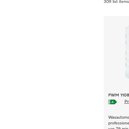
309 list items
PWM 1108 
Pr
Wasautomaa
professione