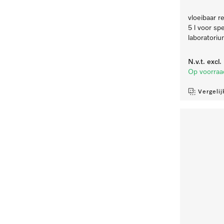
vloeibaar re
5 l voor sp
laboratoriu
N.v.t.
excl
Op voorraa
Vergelij