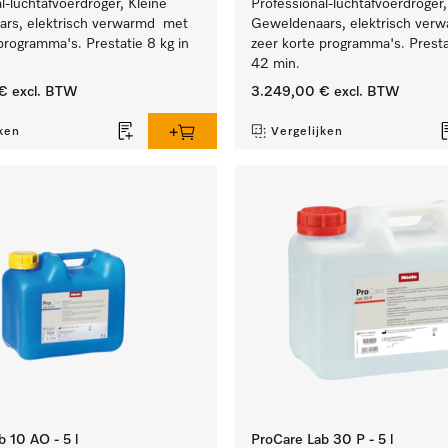
l-luchtafvoerdroger, Kleine
Professional-luchtafvoerdroger,
rs, elektrisch verwarmd met
Geweldenaars, elektrisch ver
programma's. Prestatie 8 kg in
zeer korte programma's. Presta
42 min.
€
excl. BTW
3.249,00 €
excl. BTW
ken
Vergelijken
 10 AO - 5 l
ProCare Lab 30 P - 5 l