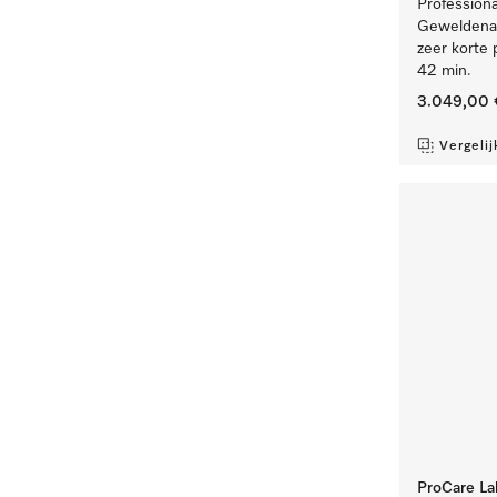
Professiona
Geweldenaa
zeer korte 
42 min.
3.049,00 
Vergelij
ProCare Lab