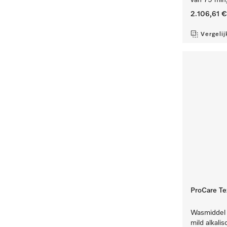
van 79 min,
2.106,61 €
Vergelij
ProCare Te
Wasmiddel 
mild alkali