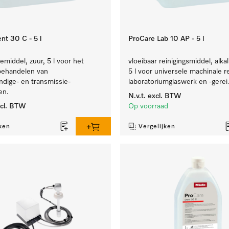
nt 30 C - 5 l
ProCare Lab 10 AP - 5 l
iemiddel, zuur, 5 l voor het
vloeibaar reinigingsmiddel, alkal
behandelen van
5 l voor universele machinale r
dige- en transmissie-
laboratoriumglaswerk en -gerei
en.
N.v.t.
excl. BTW
cl. BTW
Op voorraad
ken
Vergelijken