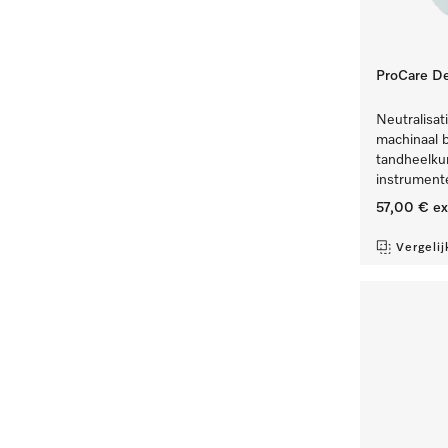
ProCare De
Neutralisat
machinaal 
tandheelkun
instrument
57,00 €
ex
Vergelij