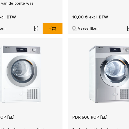
g van de bonte was.
xcl. BTW
10,00 €
excl. BTW
ken
Vergelijken
OP [EL]
PDR 508 ROP [EL]