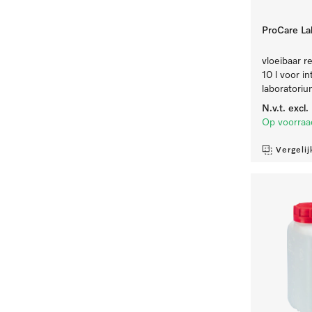
ProCare Lab
vloeibaar re
10 l voor i
laboratoriu
N.v.t.
excl
Op voorraa
Vergelij