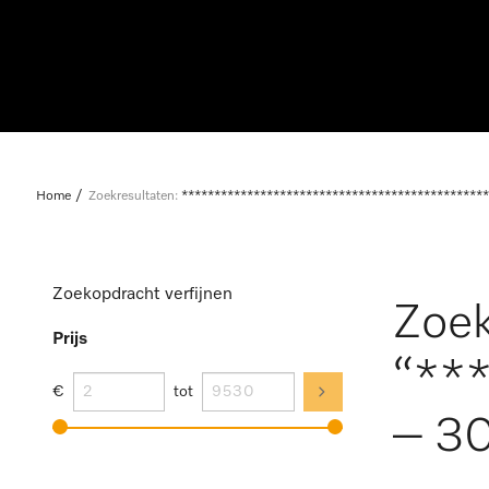
Home
Zoekresultaten:
***********************************************
Zoekopdracht verfijnen
Zoek
Prijs
“**
€
tot
– 30