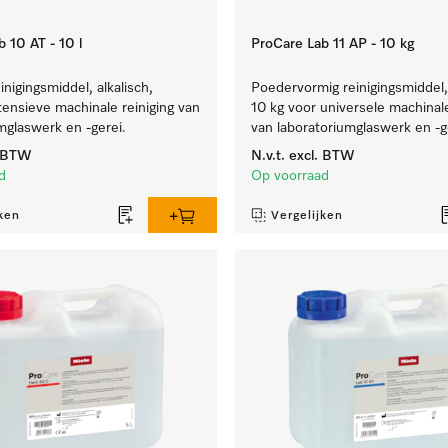
 10 AT - 10 l
ProCare Lab 11 AP - 10 kg
inigingsmiddel, alkalisch,
Poedervormig reinigingsmiddel, 
ntensieve machinale reiniging van
10 kg voor universele machinale
mglaswerk en -gerei.
van laboratoriumglaswerk en -g
. BTW
N.v.t.
excl. BTW
d
Op voorraad
ken
Vergelijken