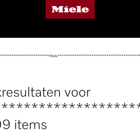
**************************Miele*******************************************
resultaten voor
*******************
9 items