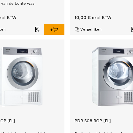
g van de bonte was.
xcl. BTW
10,00 €
excl. BTW
ken
Vergelijken
OP [EL]
PDR 508 ROP [EL]