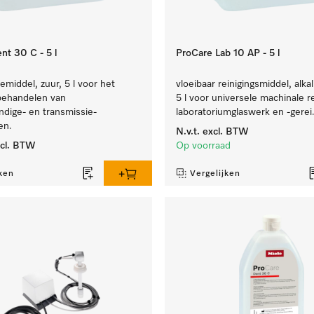
nt 30 C - 5 l
ProCare Lab 10 AP - 5 l
iemiddel, zuur, 5 l voor het
vloeibaar reinigingsmiddel, alkal
behandelen van
5 l voor universele machinale r
dige- en transmissie-
laboratoriumglaswerk en -gerei
en.
N.v.t.
excl. BTW
cl. BTW
Op voorraad
ken
Vergelijken