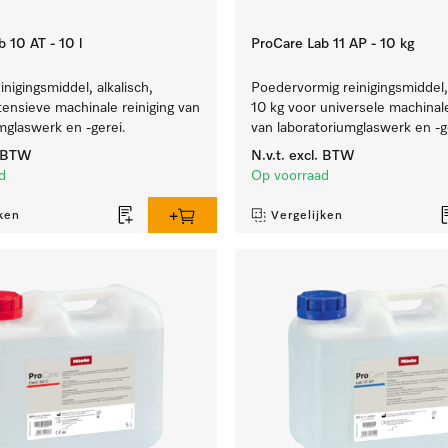
 10 AT - 10 l
ProCare Lab 11 AP - 10 kg
inigingsmiddel, alkalisch,
Poedervormig reinigingsmiddel, 
ntensieve machinale reiniging van
10 kg voor universele machinale
mglaswerk en -gerei.
van laboratoriumglaswerk en -g
. BTW
N.v.t.
excl. BTW
d
Op voorraad
ken
Vergelijken