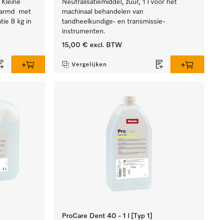
 Kleine
Neutralisatiemiddel, zuur, 1 l voor het
warmd met
machinaal behandelen van
tie 8 kg in
tandheelkundige- en transmissie-
instrumenten.
15,00 €
excl. BTW
Vergelijken
ProCare Dent 40 - 1 l [Typ 1]