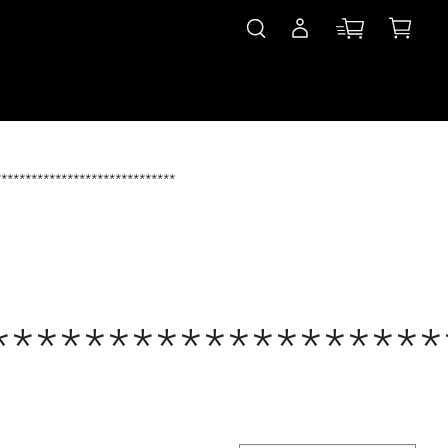
******************************
*******************