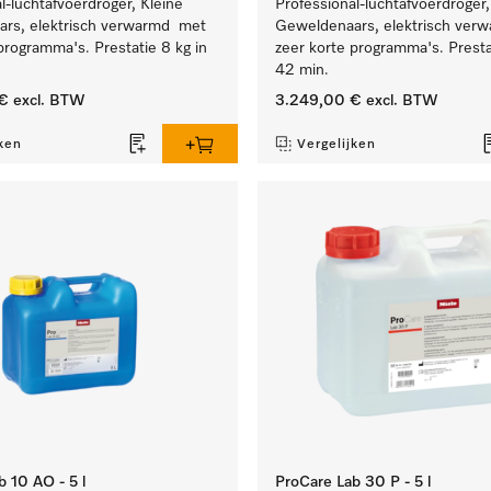
l-luchtafvoerdroger, Kleine
Professional-luchtafvoerdroger,
rs, elektrisch verwarmd met
Geweldenaars, elektrisch ver
programma's. Prestatie 8 kg in
zeer korte programma's. Presta
42 min.
€
excl. BTW
3.249,00 €
excl. BTW
ken
Vergelijken
 10 AO - 5 l
ProCare Lab 30 P - 5 l