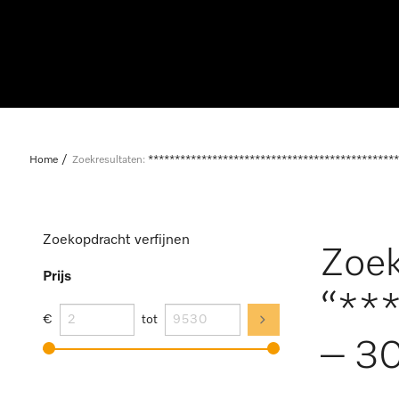
Home
Zoekresultaten:
***********************************************
Zoekopdracht verfijnen
Zoek
Prijs
“**
€
tot
– 30