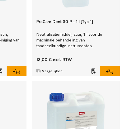
ProCare Dent 30 P - 1 l [Typ 1]
isch,
Neutralisatiemiddel, zuur, 1 l voor de
einiging van
machinale behandeling van
.
tandheelkundige instrumenten.
13,00 €
excl. BTW
Vergelijken