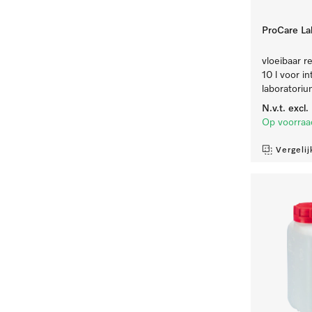
ProCare Lab
vloeibaar re
10 l voor i
laboratoriu
N.v.t.
excl
Op voorraa
Vergelij