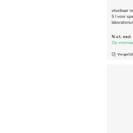
vloeibaar re
5 l voor sp
laboratoriu
N.v.t.
excl
Op voorraa
Vergelij