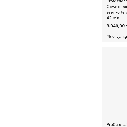
Professiona
Geweldenaa
zeer korte 
42 min.
3.049,00 
Vergelij
ProCare Lab