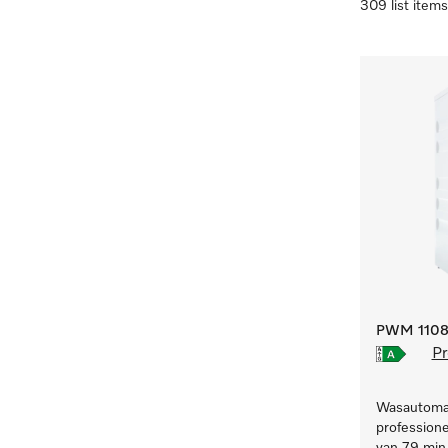
309 list items
PWM 1108 
Pr
Wasautomaa
professione