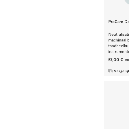
ProCare De
Neutralisat
machinaal 
tandheelkun
instrument
57,00 €
ex
Vergelij