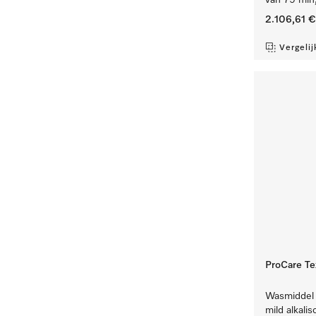
van 79 min,
2.106,61 €
Vergelij
ProCare Te
Wasmiddel 
mild alkali