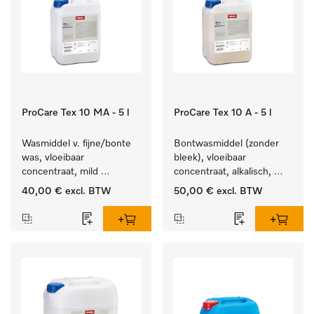
ProCare Tex 10 MA - 5 l
ProCare Tex 10 A - 5 l
Wasmiddel v. fijne/bonte 
Bontwasmiddel (zonder 
was, vloeibaar 
bleek), vloeibaar 
concentraat, mild 
concentraat, alkalisch, 
alkalisch, 5 l voor het 
5 l voor het reinigen van 
40,00 €
excl. BTW
50,00 €
excl. BTW
reinigen van bonte was 
wit wasgoed en 
en gevoelig textiel.
kleurechte bonte was.