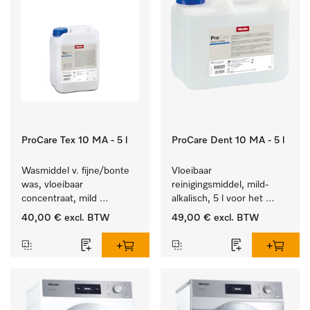
ProCare Tex 10 MA - 5 l
ProCare Dent 10 MA - 5 l
Wasmiddel v. fijne/bonte 
Vloeibaar 
was, vloeibaar 
reinigingsmiddel, mild-
concentraat, mild 
alkalisch, 5 l voor het 
alkalisch, 5 l voor het 
machinaal behandelen 
40,00 €
excl. BTW
49,00 €
excl. BTW
reinigen van bonte was 
van tandheelkundige en 
en gevoelig textiel.
transmissie-instrumenten.