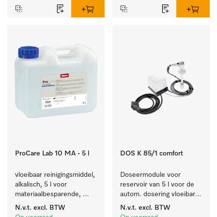
ProCare Lab 10 MA - 5 l
DOS K 85/1 comfort
vloeibaar reinigingsmiddel, 
Doseermodule voor 
alkalisch, 5 l voor 
reservoir van 5 l voor de 
materiaalbesparende, 
autom. dosering vloeibare 
machinale reiniging van 
reinigingsmiddelen, met 
N.v.t.
excl. BTW
N.v.t.
excl. BTW
laboratoriumglasw. en -
niveaudetectie.