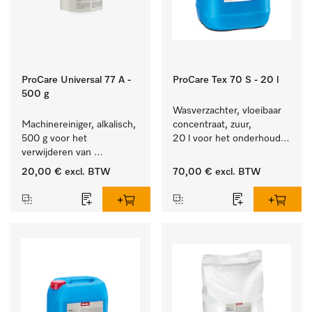
ProCare Universal 77 A -
ProCare Tex 70 S - 20 l
500 g
Wasverzachter, vloeibaar 
Machinereiniger, alkalisch, 
concentraat, zuur, 
500 g voor het 
20 l voor het onderhoud 
verwijderen van 
van vezels zodat het 
hardnekkige 
textiel lang zacht blijft.
20,00 €
excl. BTW
70,00 €
excl. BTW
zetmeelaanslag.