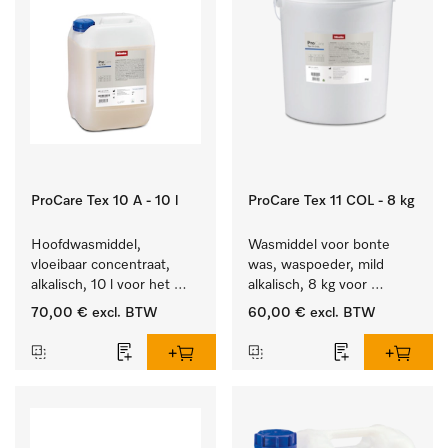
ProCare Tex 10 A - 10 l
ProCare Tex 11 COL - 8 kg
Hoofdwasmiddel, 
Wasmiddel voor bonte 
vloeibaar concentraat, 
was, waspoeder, mild 
alkalisch, 10 l voor het 
alkalisch, 8 kg voor 
reinigen van wit wasgoed 
behoud van kleur en 
70,00 €
excl. BTW
60,00 €
excl. BTW
en kleurechte bonte was.
reiniging van de bonte 
was.