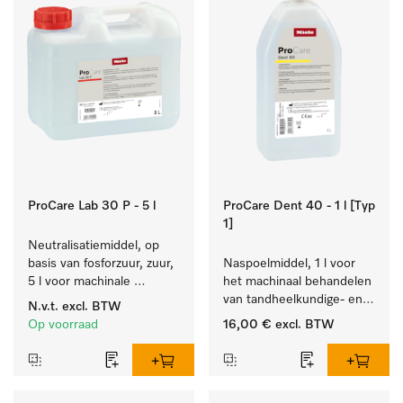
ProCare Lab 30 P - 5 l
ProCare Dent 40 - 1 l [Typ
1]
Neutralisatiemiddel, op 
basis van fosforzuur, zuur, 
Naspoelmiddel, 1 l voor 
5 l voor machinale 
het machinaal behandelen 
reiniging van 
van tandheelkundige- en 
N.v.t.
excl. BTW
laboratoriumglaswerk en -
transmissie-instrumenten.
Op voorraad
16,00 €
excl. BTW
gerei.