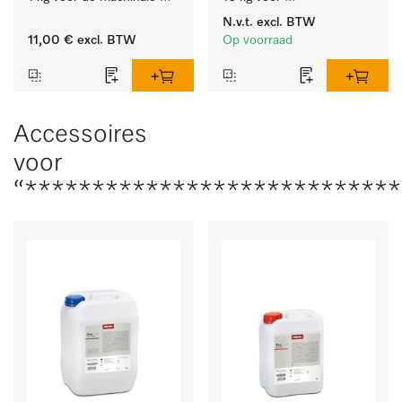
behandeling van 
materiaalbesparende, 
N.v.t.
excl. BTW
tandheelkundige 
machinale reiniging van 
11,00 €
excl. BTW
Op voorraad
instrumenten.
laboratoriumglasw. en -
gerei.
Accessoires
voor
“****************************