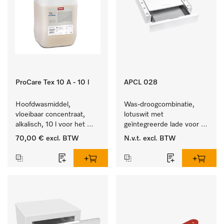
ProCare Tex 10 A - 10 l
APCL 028
Hoofdwasmiddel, 
Was-droogcombinatie, 
vloeibaar concentraat, 
lotuswit met 
alkalisch, 10 l voor het 
geïntegreerde lade voor 
reinigen van wit wasgoed 
een bijzonder 
70,00 €
excl. BTW
N.v.t.
excl. BTW
en kleurechte bonte was.
comfortabele was-
droogzuil. . 