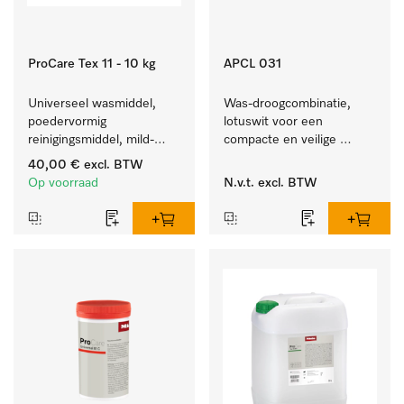
ProCare Tex 11 - 10 kg
APCL 031
Universeel wasmiddel, 
Was-droogcombinatie, 
poedervormig 
lotuswit voor een 
reinigingsmiddel, mild-
compacte en veilige 
alkalisch, 10 kg voor het 
opstelling bij een was-
40,00 €
excl. BTW
reinigen van wit wasgoed 
droogzuil. 
Op voorraad
N.v.t.
excl. BTW
en kleurechte bonte was.