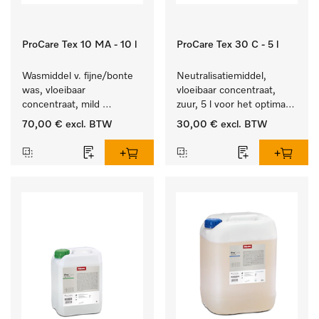
ProCare Tex 10 MA - 10 l
ProCare Tex 30 C - 5 l
Wasmiddel v. fijne/bonte 
Neutralisatiemiddel, 
was, vloeibaar 
vloeibaar concentraat, 
concentraat, mild 
zuur, 5 l voor het optimaal 
alkalisch, 10 l voor het 
beschermen van het 
70,00 €
excl. BTW
30,00 €
excl. BTW
reinigen van bonte was 
textiel door betrouwbare 
en gevoelig textiel.
neutralisatie.