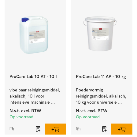
ProCare Lab 10 AT - 10 l
ProCare Lab 11 AP - 10 kg
vloeibaar reinigingsmiddel, 
Poedervormig 
alkalisch, 10 l voor 
reinigingsmiddel, alkalisch, 
intensieve machinale 
10 kg voor universele 
reiniging van 
machinale reiniging van 
N.v.t.
excl. BTW
N.v.t.
excl. BTW
laboratoriumglaswerk en -
laboratoriumglaswerk en -
Op voorraad
Op voorraad
gerei.
gerei.