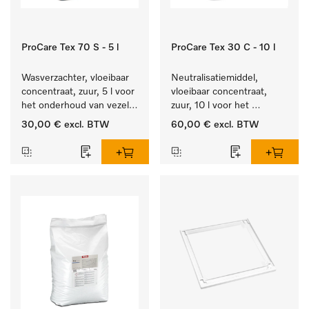
ProCare Tex 70 S - 5 l
ProCare Tex 30 C - 10 l
Wasverzachter, vloeibaar 
Neutralisatiemiddel, 
concentraat, zuur, 5 l voor 
vloeibaar concentraat, 
het onderhoud van vezels 
zuur, 10 l voor het 
zodat het textiel lang 
optimaal beschermen van 
30,00 €
excl. BTW
60,00 €
excl. BTW
zacht blijft.
het textiel door 
betrouwbare neutralisatie.