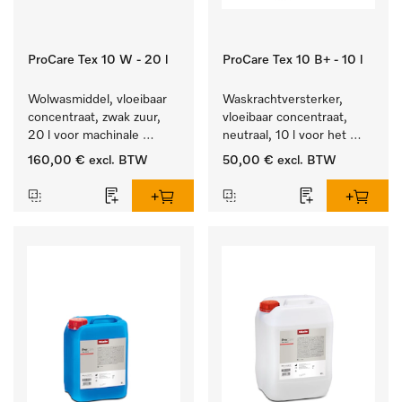
ProCare Tex 10 W - 20 l
ProCare Tex 10 B+ - 10 l
Wolwasmiddel, vloeibaar 
Waskrachtversterker, 
concentraat, zwak zuur, 
vloeibaar concentraat, 
20 l voor machinale 
neutraal, 10 l voor het 
reiniging van wol.
effectief verwijderen van 
160,00 €
excl. BTW
50,00 €
excl. BTW
vetvlekken.