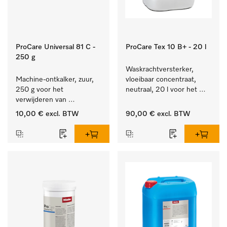
ProCare Universal 81 C -
ProCare Tex 10 B+ - 20 l
250 g
Waskrachtversterker, 
Machine-ontkalker, zuur, 
vloeibaar concentraat, 
250 g voor het 
neutraal, 20 l voor het 
verwijderen van 
effectief verwijderen van 
hardnekkige kalkaanslag.
vetvlekken.
10,00 €
excl. BTW
90,00 €
excl. BTW