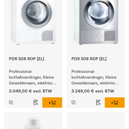
PDR 508 ROP [EL]
PDR 508 ROP [EL]
Professional-
Professional-
luchtafvoerdroger, Kleine 
luchtafvoerdroger, Kleine 
Geweldenaars, elektrisch 
Geweldenaars, elektrisch 
verwarmd  met zeer korte 
verwarmd  met zeer korte 
3.049,00 €
excl. BTW
3.249,00 €
excl. BTW
programma's. Prestatie 
programma's. Prestatie 
8 kg in 42 min.
8 kg in 42 min.