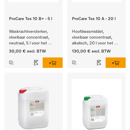
ProCare Tex 10 B+ - 5 l
ProCare Tex 10 A - 20 l
Waskrachtversterker, 
Hoofdwasmiddel, 
vloeibaar concentraat, 
vloeibaar concentraat, 
neutraal, 5 l voor het 
alkalisch, 20 l voor het 
effectief verwijderen van 
reinigen van wit wasgoed 
30,00 €
excl. BTW
130,00 €
excl. BTW
vetvlekken.
en kleurechte bonte was.