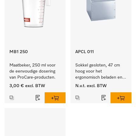
MB1 250
APCL 011
Maatbeker, 250 ml voor 
Sokkel gesloten, 47 cm 
de eenvoudige dosering 
hoog voor het 
van ProCare-producten.
ergonomisch beladen en 
legen van de wasmachine 
3,00 €
excl. BTW
N.v.t.
excl. BTW
en droger.