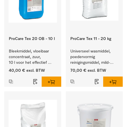
ProCare Tex 20 OB - 10 l
ProCare Tex 11 - 20 kg
Bleekmiddel, vloeibaar 
Universeel wasmiddel, 
concentraat, zuur, 
poedervormig 
10 l voor het effectief 
reinigingsmiddel, mild-
verwijderen van 
alkalisch, 20 kg voor het 
40,00 €
excl. BTW
70,00 €
excl. BTW
hardnekkige vlekken.
reinigen van wit wasgoed 
en kleurechte bonte was.