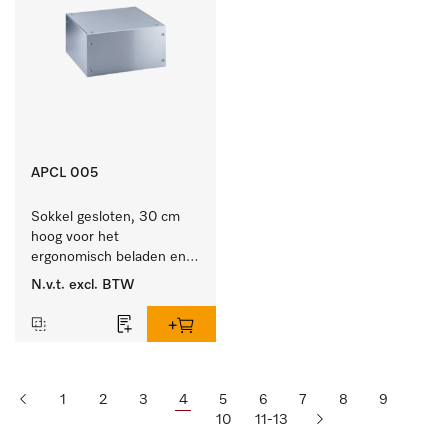
APCL 005
Sokkel gesloten, 30 cm 
hoog voor het 
ergonomisch beladen en 
legen van de wasmachine 
N.v.t.
excl. BTW
en droger.
1
2
3
4
5
6
7
8
9
10
11-13