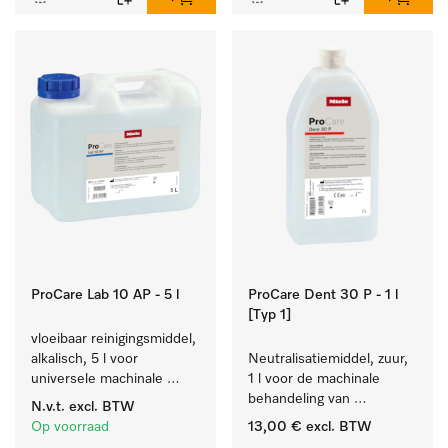
ProCare Lab 10 AP - 5 l
ProCare Dent 30 P - 1 l
[Typ 1]
vloeibaar reinigingsmiddel, 
alkalisch, 5 l voor 
Neutralisatiemiddel, zuur, 
universele machinale 
1 l voor de machinale 
reiniging van 
behandeling van 
N.v.t.
excl. BTW
laboratoriumglaswerk en -
tandheelkundige 
Op voorraad
13,00 €
excl. BTW
gerei.
instrumenten.