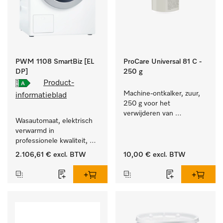
PWM 1108 SmartBiz [EL
ProCare Universal 81 C -
DP]
250 g
Product-
Machine-ontkalker, zuur, 
informatieblad
250 g voor het 
verwijderen van 
Wasautomaat, elektrisch 
hardnekkige kalkaanslag.
verwarmd in 
professionele kwaliteit, 
programmaduur van 
2.106,61 €
excl. BTW
10,00 €
excl. BTW
79 min, eenvoudige 
opstelling.