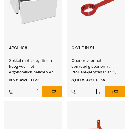
APCL 108
CK/1 DIN 51
Sokkel met lade, 35 cm 
Opener voor het 
hoog voor het 
eenvoudig openen van 
ergonomisch beladen en 
ProCare-jerrycans van 5, 
legen van de wasmachine 
10 en 20 l.
N.v.t.
excl. BTW
8,00 €
excl. BTW
en droger. 