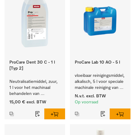
ProCare Dent 30 C - 1 l
ProCare Lab 10 AO - 5 l
[Typ 2]
vloeibaar reinigingsmiddel, 
Neutralisatiemiddel, zuur, 
alkalisch, 5 l voor speciale 
1 l voor het machinaal 
machinale reiniging van 
behandelen van 
laboratoriumglaswerk en -
N.v.t.
excl. BTW
tandheelkundige- en 
gerei.
15,00 €
excl. BTW
Op voorraad
transmissie-instrumenten.