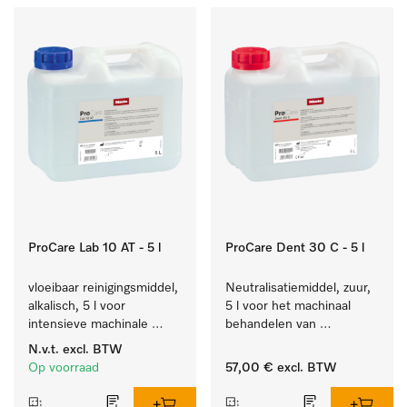
ProCare Lab 10 AT - 5 l
ProCare Dent 30 C - 5 l
vloeibaar reinigingsmiddel, 
Neutralisatiemiddel, zuur, 
alkalisch, 5 l voor 
5 l voor het machinaal 
intensieve machinale 
behandelen van 
reiniging van 
tandheelkundige- en 
N.v.t.
excl. BTW
laboratoriumglaswerk en -
transmissie-instrumenten.
Op voorraad
57,00 €
excl. BTW
gerei.