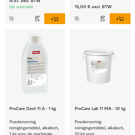
N.v.t.
excl. BTW
laboratoriumglaswerk en -
tandheelkundige- en 
Op voorraad
15,00 €
excl. BTW
gerei.
transmissie-instrumenten.
ProCare Dent 11 A - 1 kg
ProCare Lab 11 MA - 10 kg
Poedervormig 
Poedervormig 
reinigingsmiddel, alkalisch, 
reinigingsmiddel, alkalisch, 
1 kg voor de machinale 
10 kg voor 