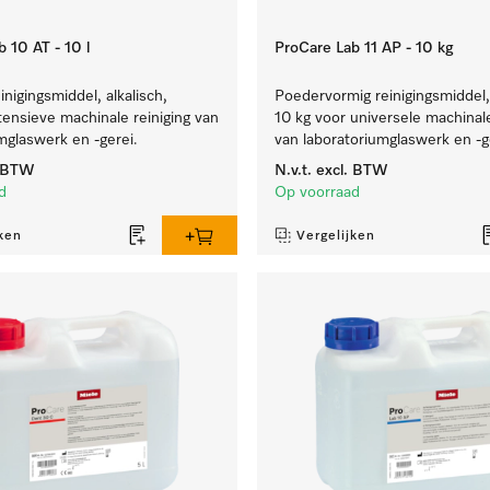
 10 AT - 10 l
ProCare Lab 11 AP - 10 kg
inigingsmiddel, alkalisch,
Poedervormig reinigingsmiddel, 
ntensieve machinale reiniging van
10 kg voor universele machinale
mglaswerk en -gerei.
van laboratoriumglaswerk en -g
. BTW
N.v.t.
excl. BTW
d
Op voorraad
ken
Vergelijken