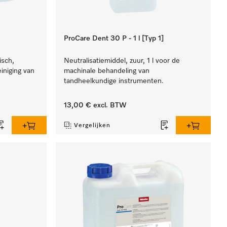
ProCare Dent 30 P - 1 l [Typ 1]
isch,
Neutralisatiemiddel, zuur, 1 l voor de
einiging van
machinale behandeling van
.
tandheelkundige instrumenten.
13,00 €
excl. BTW
Vergelijken