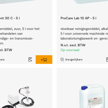
nt 30 C - 5 l
ProCare Lab 10 AP - 5 l
iemiddel, zuur, 5 l voor het
vloeibaar reinigingsmiddel, alkal
behandelen van
5 l voor universele machinale r
dige- en transmissie-
laboratoriumglaswerk en -gerei
en.
N.v.t.
excl. BTW
cl. BTW
Op voorraad
ken
Vergelijken