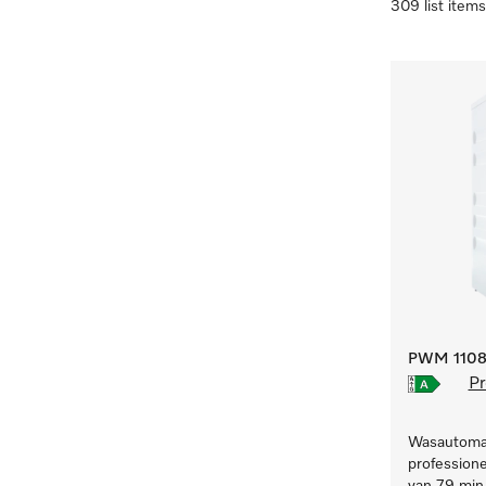
309 list items
PWM 1108 
Pr
Wasautomaa
professione