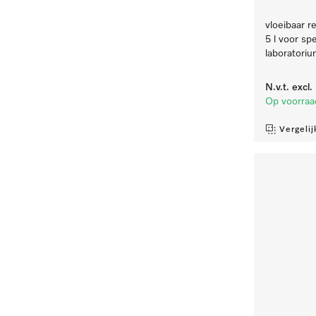
vloeibaar re
5 l voor sp
laboratoriu
N.v.t.
excl
Op voorraa
Vergelij