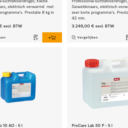
l-luchtafvoerdroger, Kleine
Professional-luchtafvoerdroger,
rs, elektrisch verwarmd met
Geweldenaars, elektrisch ver
programma's. Prestatie 8 kg in
zeer korte programma's. Presta
42 min.
€
excl. BTW
3.249,00 €
excl. BTW
ken
Vergelijken
 10 AO - 5 l
ProCare Lab 30 P - 5 l