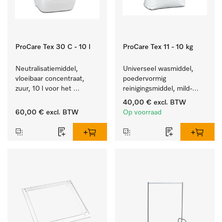
ProCare Tex 30 C - 10 l
ProCare Tex 11 - 10 kg
Neutralisatiemiddel, 
Universeel wasmiddel, 
vloeibaar concentraat, 
poedervormig 
zuur, 10 l voor het 
reinigingsmiddel, mild-
optimaal beschermen van 
alkalisch, 10 kg voor het 
40,00 €
excl. BTW
het textiel door 
reinigen van wit wasgoed 
60,00 €
excl. BTW
Op voorraad
betrouwbare neutralisatie.
en kleurechte bonte was.