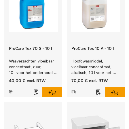
ProCare Tex 70 S - 10 l
ProCare Tex 10 A - 10 l
Wasverzachter, vloeibaar 
Hoofdwasmiddel, 
concentraat, zuur, 
vloeibaar concentraat, 
10 l voor het onderhoud 
alkalisch, 10 l voor het 
van vezels zodat het 
reinigen van wit wasgoed 
40,00 €
excl. BTW
70,00 €
excl. BTW
textiel lang zacht blijft.
en kleurechte bonte was.