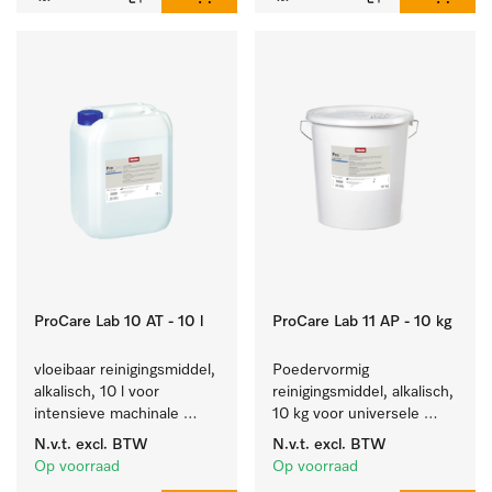
ProCare Lab 10 AT - 10 l
ProCare Lab 11 AP - 10 kg
vloeibaar reinigingsmiddel, 
Poedervormig 
alkalisch, 10 l voor 
reinigingsmiddel, alkalisch, 
intensieve machinale 
10 kg voor universele 
reiniging van 
machinale reiniging van 
N.v.t.
excl. BTW
N.v.t.
excl. BTW
laboratoriumglaswerk en -
laboratoriumglaswerk en -
Op voorraad
Op voorraad
gerei.
gerei.