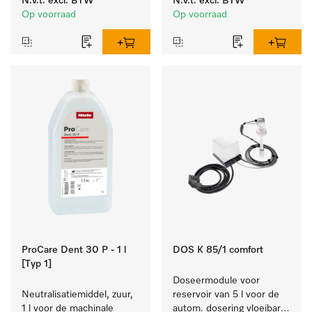
N.v.t.
excl. BTW
N.v.t.
excl. BTW
reinigen van wit wasgoed 
laboratoriumglaswerk en -
Op voorraad
Op voorraad
en kleurechte bonte was.
gerei.
ProCare Dent 30 P - 1 l
DOS K 85/1 comfort
[Typ 1]
Doseermodule voor 
Neutralisatiemiddel, zuur, 
reservoir van 5 l voor de 
1 l voor de machinale 
autom. dosering vloeibare 