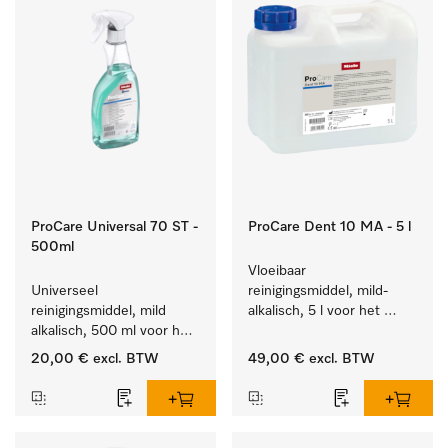
ProCare Universal 70 ST -
ProCare Dent 10 MA - 5 l
500ml
Vloeibaar 
Universeel 
reinigingsmiddel, mild-
reinigingsmiddel, mild 
alkalisch, 5 l voor het 
alkalisch, 500 ml voor het 
machinaal behandelen 
behoedzaam verwijderen 
van tandheelkundige en 
20,00 €
excl. BTW
49,00 €
excl. BTW
van vetresten en vuil.
transmissie-instrumenten.