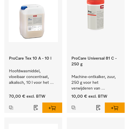
ProCare Tex 10 A - 10 l
ProCare Universal 81 C -
250 g
Hoofdwasmiddel, 
vloeibaar concentraat, 
Machine-ontkalker, zuur, 
alkalisch, 10 l voor het 
250 g voor het 
reinigen van wit wasgoed 
verwijderen van 
en kleurechte bonte was.
hardnekkige kalkaanslag.
70,00 €
excl. BTW
10,00 €
excl. BTW