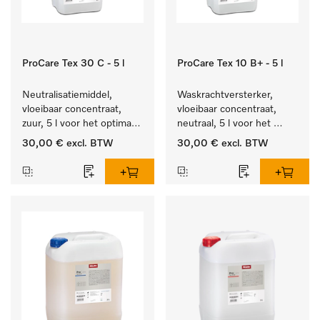
ProCare Tex 30 C - 5 l
ProCare Tex 10 B+ - 5 l
Neutralisatiemiddel, 
Waskrachtversterker, 
vloeibaar concentraat, 
vloeibaar concentraat, 
zuur, 5 l voor het optimaal 
neutraal, 5 l voor het 
beschermen van het 
effectief verwijderen van 
30,00 €
excl. BTW
30,00 €
excl. BTW
textiel door betrouwbare 
vetvlekken.
neutralisatie.