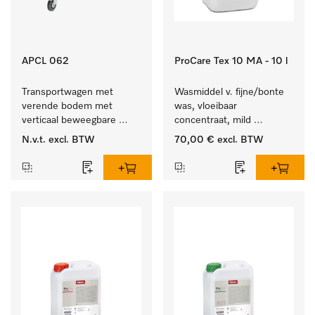
APCL 062
ProCare Tex 10 MA - 10 l
Transportwagen met 
Wasmiddel v. fijne/bonte 
verende bodem met 
was, vloeibaar 
verticaal beweegbare 
concentraat, mild 
bodem voor een 
alkalisch, 10 l voor het 
N.v.t.
excl. BTW
70,00 €
excl. BTW
gelijkblijvende 
reinigen van bonte was 
greephoogte.
en gevoelig textiel.