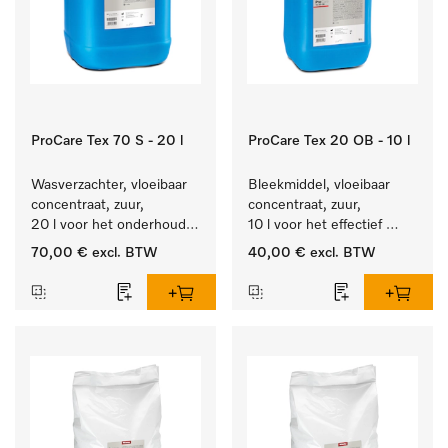
ProCare Tex 70 S - 20 l
ProCare Tex 20 OB - 10 l
Wasverzachter, vloeibaar 
Bleekmiddel, vloeibaar 
concentraat, zuur, 
concentraat, zuur, 
20 l voor het onderhoud 
10 l voor het effectief 
van vezels zodat het 
verwijderen van 
70,00 €
excl. BTW
40,00 €
excl. BTW
textiel lang zacht blijft.
hardnekkige vlekken.