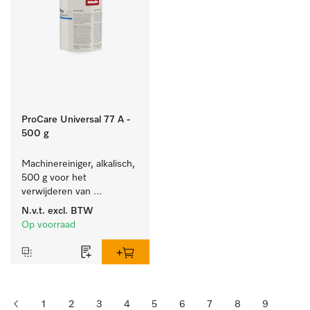
ProCare Universal 77 A -
500 g
Machinereiniger, alkalisch, 
500 g voor het 
verwijderen van 
hardnekkige 
N.v.t.
excl. BTW
zetmeelaanslag.
Op voorraad
1
2
3
4
5
6
7
8
9