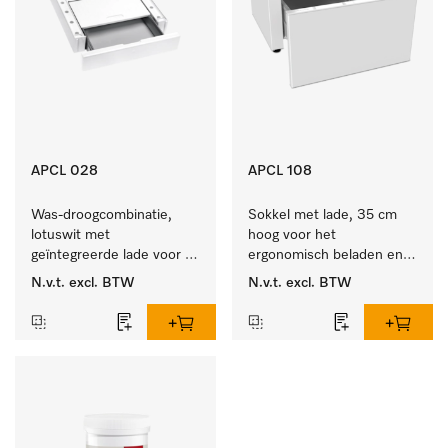
APCL 028
APCL 108
Was-droogcombinatie, 
Sokkel met lade, 35 cm 
lotuswit met 
hoog voor het 
geïntegreerde lade voor 
ergonomisch beladen en 
een bijzonder 
legen van de wasmachine 
N.v.t.
excl. BTW
N.v.t.
excl. BTW
comfortabele was-
en droger. 
droogzuil. . 