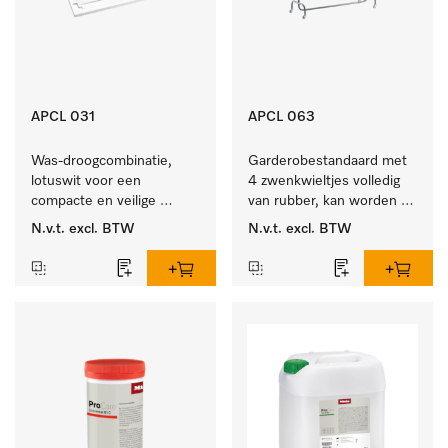
APCL 031
APCL 063
Was-droogcombinatie, 
Garderobestandaard met 
lotuswit voor een 
4 zwenkwieltjes volledig 
compacte en veilige 
van rubber, kan worden 
opstelling bij een was-
vastgezet.
N.v.t.
excl. BTW
N.v.t.
excl. BTW
droogzuil. 