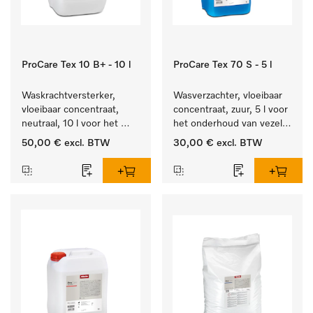
ProCare Tex 10 B+ - 10 l
ProCare Tex 70 S - 5 l
Waskrachtversterker, 
Wasverzachter, vloeibaar 
vloeibaar concentraat, 
concentraat, zuur, 5 l voor 
neutraal, 10 l voor het 
het onderhoud van vezels 
effectief verwijderen van 
zodat het textiel lang 
50,00 €
excl. BTW
30,00 €
excl. BTW
vetvlekken.
zacht blijft.