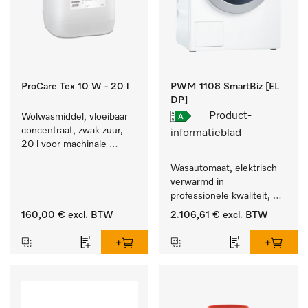
ProCare Tex 10 W - 20 l
PWM 1108 SmartBiz [EL
DP]
Product-
Wolwasmiddel, vloeibaar 
concentraat, zwak zuur, 
informatieblad
20 l voor machinale 
reiniging van wol.
Wasautomaat, elektrisch 
verwarmd in 
professionele kwaliteit, 
programmaduur van 
160,00 €
excl. BTW
2.106,61 €
excl. BTW
79 min, eenvoudige 
opstelling.