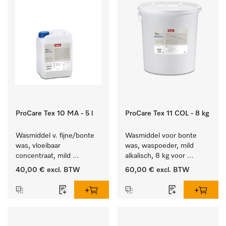
ProCare Tex 10 MA - 5 l
ProCare Tex 11 COL - 8 kg
Wasmiddel v. fijne/bonte 
Wasmiddel voor bonte 
was, vloeibaar 
was, waspoeder, mild 
concentraat, mild 
alkalisch, 8 kg voor 
alkalisch, 5 l voor het 
behoud van kleur en 
40,00 €
excl. BTW
60,00 €
excl. BTW
reinigen van bonte was 
reiniging van de bonte 
en gevoelig textiel.
was.