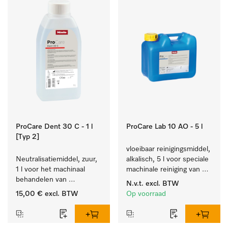
ProCare Dent 30 C - 1 l
ProCare Lab 10 AO - 5 l
[Typ 2]
vloeibaar reinigingsmiddel, 
Neutralisatiemiddel, zuur, 
alkalisch, 5 l voor speciale 
1 l voor het machinaal 
machinale reiniging van 
behandelen van 
laboratoriumglaswerk en -
N.v.t.
excl. BTW
tandheelkundige- en 
gerei.
15,00 €
excl. BTW
Op voorraad
transmissie-instrumenten.