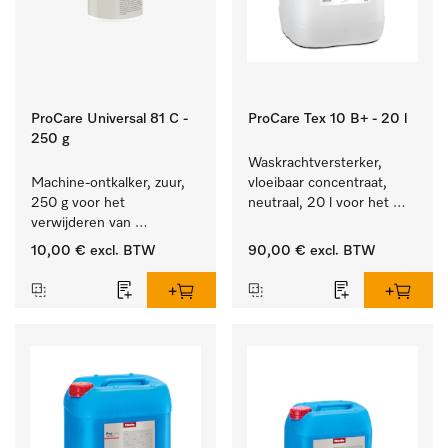
ProCare Universal 81 C -
ProCare Tex 10 B+ - 20 l
250 g
Waskrachtversterker, 
Machine-ontkalker, zuur, 
vloeibaar concentraat, 
250 g voor het 
neutraal, 20 l voor het 
verwijderen van 
effectief verwijderen van 
hardnekkige kalkaanslag.
vetvlekken.
10,00 €
excl. BTW
90,00 €
excl. BTW