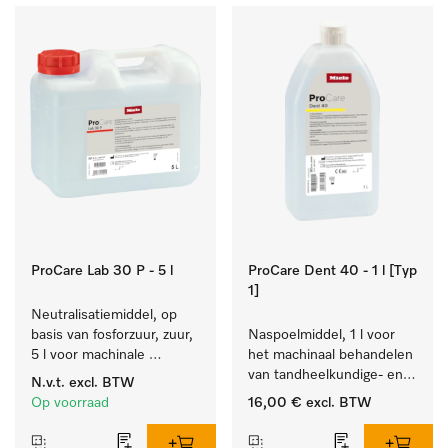
ProCare Lab 30 P - 5 l
ProCare Dent 40 - 1 l [Typ
1]
Neutralisatiemiddel, op 
basis van fosforzuur, zuur, 
Naspoelmiddel, 1 l voor 
5 l voor machinale 
het machinaal behandelen 
reiniging van 
van tandheelkundige- en 
N.v.t.
excl. BTW
laboratoriumglaswerk en -
transmissie-instrumenten.
Op voorraad
16,00 €
excl. BTW
gerei.