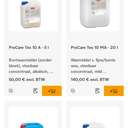
ProCare Tex 10 A - 5 l
ProCare Tex 10 MA - 20 l
Bontwasmiddel (zonder 
Wasmiddel v. fijne/bonte 
bleek), vloeibaar 
was, vloeibaar 
concentraat, alkalisch, 
concentraat, mild 
5 l voor het reinigen van 
alkalisch, 20 l voor het 
50,00 €
excl. BTW
140,00 €
excl. BTW
wit wasgoed en 
reinigen van bonte was 
kleurechte bonte was.
en gevoelig textiel.