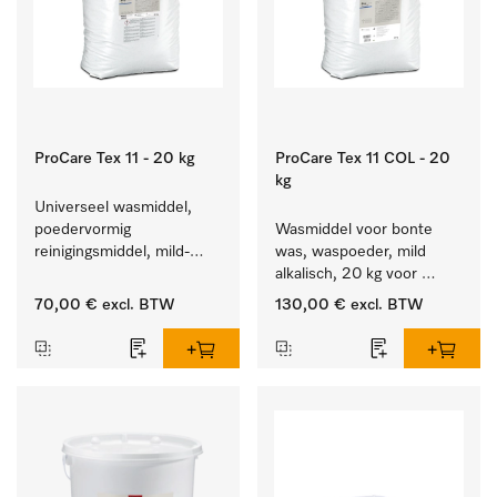
ProCare Tex 11 - 20 kg
ProCare Tex 11 COL - 20
kg
Universeel wasmiddel, 
poedervormig 
Wasmiddel voor bonte 
reinigingsmiddel, mild-
was, waspoeder, mild 
alkalisch, 20 kg voor het 
alkalisch, 20 kg voor 
reinigen van wit wasgoed 
behoud van kleur en 
70,00 €
excl. BTW
130,00 €
excl. BTW
en kleurechte bonte was.
reiniging van de bonte 
was.