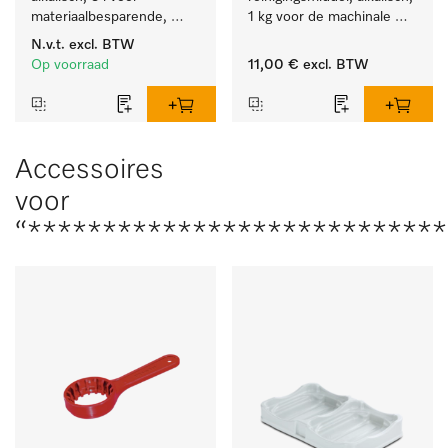
materiaalbesparende, 
1 kg voor de machinale 
machinale reiniging van 
behandeling van 
N.v.t.
excl. BTW
laboratoriumglasw. en -
tandheelkundige 
Op voorraad
11,00 €
excl. BTW
gerei.
instrumenten.
Accessoires
voor
“****************************