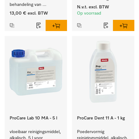
behandeling van 
reinigingsmiddelen, met 
N.v.t.
excl. BTW
tandheelkundige 
niveaudetectie.
13,00 €
excl. BTW
Op voorraad
instrumenten.
ProCare Lab 10 MA - 5 l
ProCare Dent 11 A - 1 kg
vloeibaar reinigingsmiddel, 
Poedervormig 
alkalisch, 5 l voor 
reinigingsmiddel, alkalisch, 