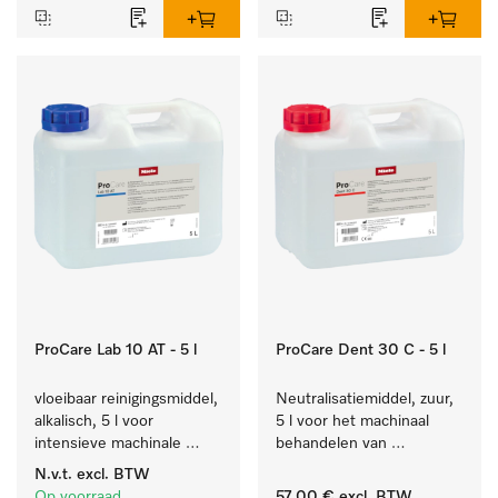
ProCare Lab 10 AT - 5 l
ProCare Dent 30 C - 5 l
vloeibaar reinigingsmiddel, 
Neutralisatiemiddel, zuur, 
alkalisch, 5 l voor 
5 l voor het machinaal 
intensieve machinale 
behandelen van 
reiniging van 
tandheelkundige- en 
N.v.t.
excl. BTW
laboratoriumglaswerk en -
transmissie-instrumenten.
Op voorraad
57,00 €
excl. BTW