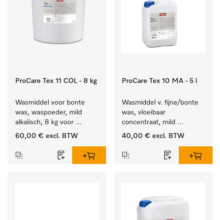
ProCare Tex 11 COL - 8 kg
ProCare Tex 10 MA - 5 l
Wasmiddel voor bonte 
Wasmiddel v. fijne/bonte 
was, waspoeder, mild 
was, vloeibaar 
alkalisch, 8 kg voor 
concentraat, mild 
behoud van kleur en 
alkalisch, 5 l voor het 
60,00 €
excl. BTW
40,00 €
excl. BTW
reiniging van de bonte 
reinigen van bonte was 
was.
en gevoelig textiel.