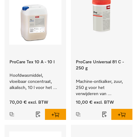
ProCare Tex 10 A - 10 l
ProCare Universal 81 C -
250 g
Hoofdwasmiddel, 
vloeibaar concentraat, 
Machine-ontkalker, zuur, 
alkalisch, 10 l voor het 
250 g voor het 
reinigen van wit wasgoed 
verwijderen van 
en kleurechte bonte was.
hardnekkige kalkaanslag.
70,00 €
excl. BTW
10,00 €
excl. BTW