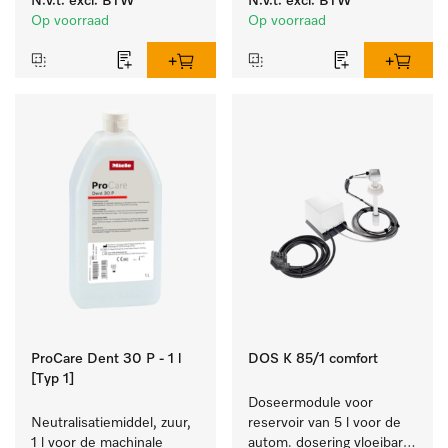
N.v.t.
excl. BTW
N.v.t.
excl. BTW
reinigen van wit wasgoed 
laboratoriumglaswerk en -
Op voorraad
Op voorraad
en kleurechte bonte was.
gerei.
ProCare Dent 30 P - 1 l
DOS K 85/1 comfort
[Typ 1]
Doseermodule voor 
Neutralisatiemiddel, zuur, 
reservoir van 5 l voor de 
1 l voor de machinale 
autom. dosering vloeibare 