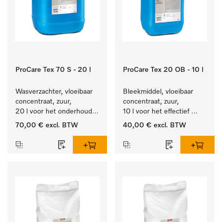
ProCare Tex 70 S - 20 l
ProCare Tex 20 OB - 10 l
Wasverzachter, vloeibaar 
Bleekmiddel, vloeibaar 
concentraat, zuur, 
concentraat, zuur, 
20 l voor het onderhoud 
10 l voor het effectief 
van vezels zodat het 
verwijderen van 
70,00 €
excl. BTW
40,00 €
excl. BTW
textiel lang zacht blijft.
hardnekkige vlekken.