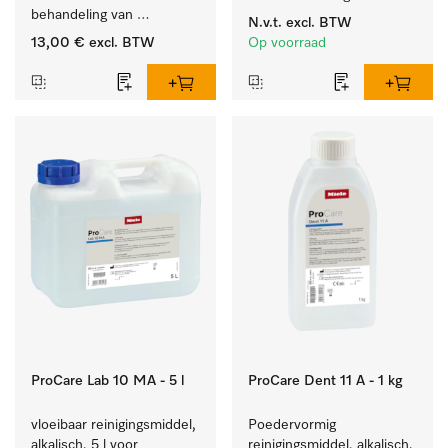
behandeling van 
reinigingsmiddelen, met 
N.v.t.
excl. BTW
tandheelkundige 
niveaudetectie.
13,00 €
excl. BTW
Op voorraad
instrumenten.
ProCare Lab 10 MA - 5 l
ProCare Dent 11 A - 1 kg
vloeibaar reinigingsmiddel, 
Poedervormig 
alkalisch, 5 l voor 
reinigingsmiddel, alkalisch, 