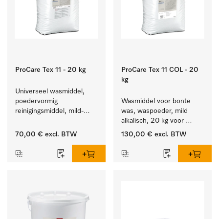
ProCare Tex 11 - 20 kg
ProCare Tex 11 COL - 20
kg
Universeel wasmiddel, 
poedervormig 
Wasmiddel voor bonte 
reinigingsmiddel, mild-
was, waspoeder, mild 
alkalisch, 20 kg voor het 
alkalisch, 20 kg voor 
reinigen van wit wasgoed 
behoud van kleur en 
70,00 €
excl. BTW
130,00 €
excl. BTW
en kleurechte bonte was.
reiniging van de bonte 
was.