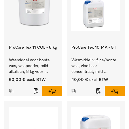
ProCare Tex 11 COL - 8 kg
ProCare Tex 10 MA - 5 l
Wasmiddel voor bonte 
Wasmiddel v. fijne/bonte 
was, waspoeder, mild 
was, vloeibaar 
alkalisch, 8 kg voor 
concentraat, mild 
behoud van kleur en 
alkalisch, 5 l voor het 
60,00 €
excl. BTW
40,00 €
excl. BTW
reiniging van de bonte 
reinigen van bonte was 
was.
en gevoelig textiel.