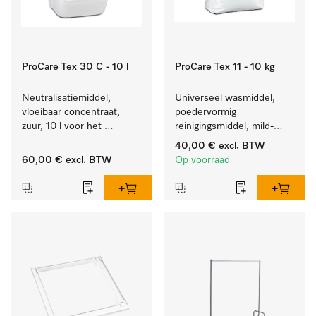
ProCare Tex 30 C - 10 l
ProCare Tex 11 - 10 kg
Neutralisatiemiddel, 
Universeel wasmiddel, 
vloeibaar concentraat, 
poedervormig 
zuur, 10 l voor het 
reinigingsmiddel, mild-
optimaal beschermen van 
alkalisch, 10 kg voor het 
40,00 €
excl. BTW
het textiel door 
reinigen van wit wasgoed 
60,00 €
excl. BTW
Op voorraad
betrouwbare neutralisatie.
en kleurechte bonte was.