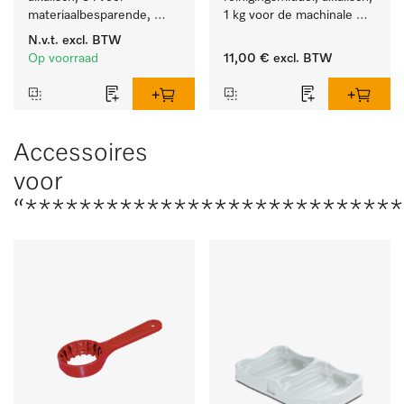
materiaalbesparende, 
1 kg voor de machinale 
machinale reiniging van 
behandeling van 
N.v.t.
excl. BTW
laboratoriumglasw. en -
tandheelkundige 
Op voorraad
11,00 €
excl. BTW
gerei.
instrumenten.
Accessoires
voor
“****************************