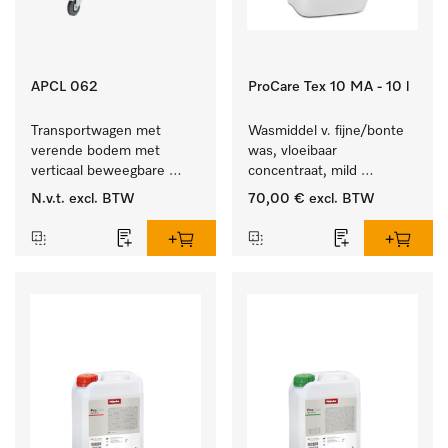
APCL 062
ProCare Tex 10 MA - 10 l
Transportwagen met 
Wasmiddel v. fijne/bonte 
verende bodem met 
was, vloeibaar 
verticaal beweegbare 
concentraat, mild 
bodem voor een 
alkalisch, 10 l voor het 
N.v.t.
excl. BTW
70,00 €
excl. BTW
gelijkblijvende 
reinigen van bonte was 
greephoogte.
en gevoelig textiel.