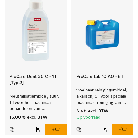
ProCare Dent 30 C - 1 l
ProCare Lab 10 AO - 5 l
[Typ 2]
vloeibaar reinigingsmiddel, 
Neutralisatiemiddel, zuur, 
alkalisch, 5 l voor speciale 
1 l voor het machinaal 
machinale reiniging van 
behandelen van 
laboratoriumglaswerk en -
N.v.t.
excl. BTW
tandheelkundige- en 
gerei.
15,00 €
excl. BTW
Op voorraad
transmissie-instrumenten.