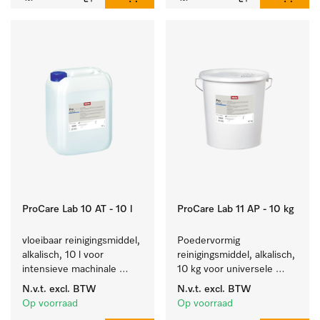
ProCare Lab 10 AT - 10 l
ProCare Lab 11 AP - 10 kg
vloeibaar reinigingsmiddel, 
Poedervormig 
alkalisch, 10 l voor 
reinigingsmiddel, alkalisch, 
intensieve machinale 
10 kg voor universele 
reiniging van 
machinale reiniging van 
N.v.t.
excl. BTW
N.v.t.
excl. BTW
laboratoriumglaswerk en -
laboratoriumglaswerk en -
Op voorraad
Op voorraad
gerei.
gerei.