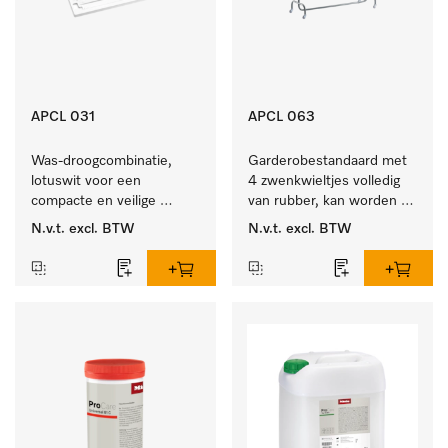
APCL 031
APCL 063
Was-droogcombinatie, 
Garderobestandaard met 
lotuswit voor een 
4 zwenkwieltjes volledig 
compacte en veilige 
van rubber, kan worden 
opstelling bij een was-
vastgezet.
N.v.t.
excl. BTW
N.v.t.
excl. BTW
droogzuil. 