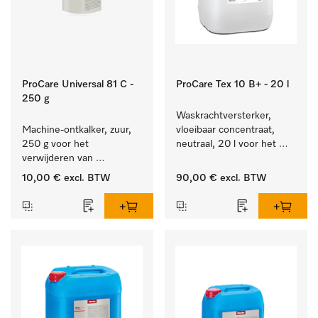
ProCare Universal 81 C -
ProCare Tex 10 B+ - 20 l
250 g
Waskrachtversterker, 
Machine-ontkalker, zuur, 
vloeibaar concentraat, 
250 g voor het 
neutraal, 20 l voor het 
verwijderen van 
effectief verwijderen van 
hardnekkige kalkaanslag.
vetvlekken.
10,00 €
excl. BTW
90,00 €
excl. BTW