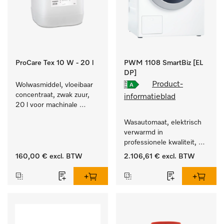
ProCare Tex 10 W - 20 l
PWM 1108 SmartBiz [EL
DP]
Product-
Wolwasmiddel, vloeibaar 
concentraat, zwak zuur, 
informatieblad
20 l voor machinale 
reiniging van wol.
Wasautomaat, elektrisch 
verwarmd in 
professionele kwaliteit, 
programmaduur van 
160,00 €
excl. BTW
2.106,61 €
excl. BTW
79 min, eenvoudige 
opstelling.