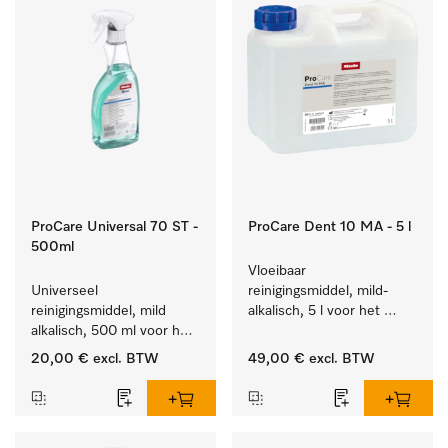
ProCare Universal 70 ST -
ProCare Dent 10 MA - 5 l
500ml
Vloeibaar 
Universeel 
reinigingsmiddel, mild-
reinigingsmiddel, mild 
alkalisch, 5 l voor het 
alkalisch, 500 ml voor het 
machinaal behandelen 
behoedzaam verwijderen 
van tandheelkundige en 
20,00 €
excl. BTW
49,00 €
excl. BTW
van vetresten en vuil.
transmissie-instrumenten.