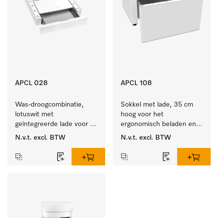
APCL 028
APCL 108
Was-droogcombinatie, 
Sokkel met lade, 35 cm 
lotuswit met 
hoog voor het 
geïntegreerde lade voor 
ergonomisch beladen en 
een bijzonder 
legen van de wasmachine 
N.v.t.
excl. BTW
N.v.t.
excl. BTW
comfortabele was-
en droger. 
droogzuil. . 