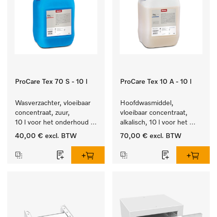
ProCare Tex 70 S - 10 l
ProCare Tex 10 A - 10 l
Wasverzachter, vloeibaar 
Hoofdwasmiddel, 
concentraat, zuur, 
vloeibaar concentraat, 
10 l voor het onderhoud 
alkalisch, 10 l voor het 
van vezels zodat het 
reinigen van wit wasgoed 
40,00 €
excl. BTW
70,00 €
excl. BTW
textiel lang zacht blijft.
en kleurechte bonte was.