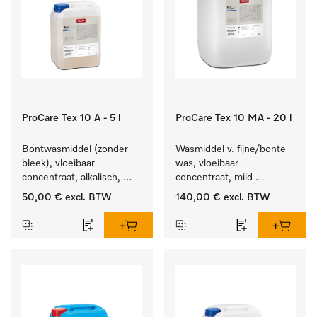
ProCare Tex 10 A - 5 l
ProCare Tex 10 MA - 20 l
Bontwasmiddel (zonder 
Wasmiddel v. fijne/bonte 
bleek), vloeibaar 
was, vloeibaar 
concentraat, alkalisch, 
concentraat, mild 
5 l voor het reinigen van 
alkalisch, 20 l voor het 
50,00 €
excl. BTW
140,00 €
excl. BTW
wit wasgoed en 
reinigen van bonte was 
kleurechte bonte was.
en gevoelig textiel.