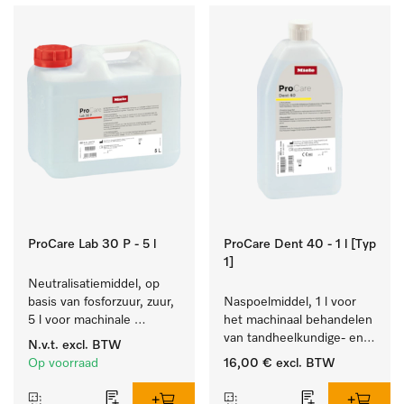
ProCare Lab 30 P - 5 l
ProCare Dent 40 - 1 l [Typ
1]
Neutralisatiemiddel, op 
basis van fosforzuur, zuur, 
Naspoelmiddel, 1 l voor 
5 l voor machinale 
het machinaal behandelen 
reiniging van 
van tandheelkundige- en 
N.v.t.
excl. BTW
laboratoriumglaswerk en -
transmissie-instrumenten.
Op voorraad
16,00 €
excl. BTW
gerei.