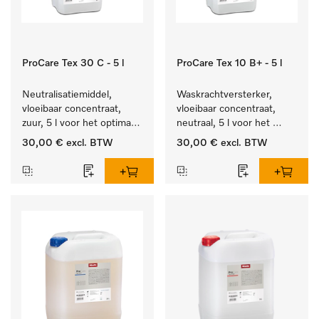
ProCare Tex 30 C - 5 l
ProCare Tex 10 B+ - 5 l
Neutralisatiemiddel, 
Waskrachtversterker, 
vloeibaar concentraat, 
vloeibaar concentraat, 
zuur, 5 l voor het optimaal 
neutraal, 5 l voor het 
beschermen van het 
effectief verwijderen van 
30,00 €
excl. BTW
30,00 €
excl. BTW
textiel door betrouwbare 
vetvlekken.
neutralisatie.