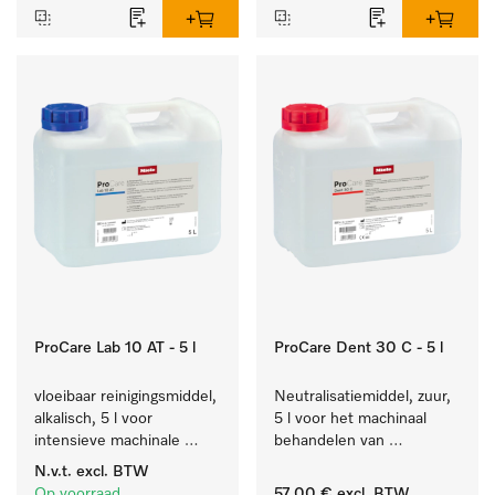
ProCare Lab 10 AT - 5 l
ProCare Dent 30 C - 5 l
vloeibaar reinigingsmiddel, 
Neutralisatiemiddel, zuur, 
alkalisch, 5 l voor 
5 l voor het machinaal 
intensieve machinale 
behandelen van 
reiniging van 
tandheelkundige- en 
N.v.t.
excl. BTW
laboratoriumglaswerk en -
transmissie-instrumenten.
Op voorraad
57,00 €
excl. BTW