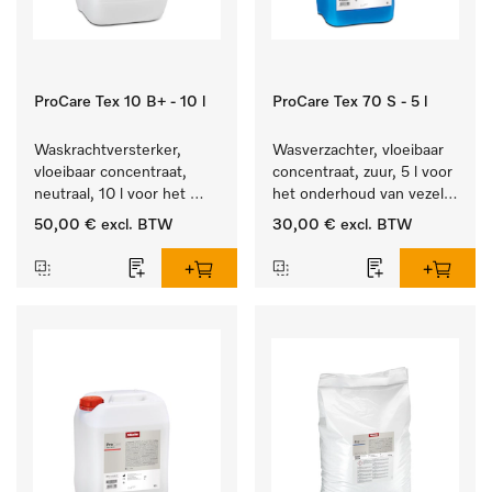
ProCare Tex 10 B+ - 10 l
ProCare Tex 70 S - 5 l
Waskrachtversterker, 
Wasverzachter, vloeibaar 
vloeibaar concentraat, 
concentraat, zuur, 5 l voor 
neutraal, 10 l voor het 
het onderhoud van vezels 
effectief verwijderen van 
zodat het textiel lang 
50,00 €
excl. BTW
30,00 €
excl. BTW
vetvlekken.
zacht blijft.