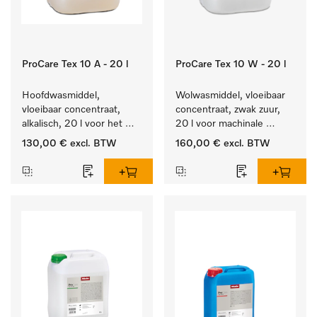
ProCare Tex 10 A - 20 l
ProCare Tex 10 W - 20 l
Hoofdwasmiddel, 
Wolwasmiddel, vloeibaar 
vloeibaar concentraat, 
concentraat, zwak zuur, 
alkalisch, 20 l voor het 
20 l voor machinale 
reinigen van wit wasgoed 
reiniging van wol.
130,00 €
excl. BTW
160,00 €
excl. BTW
en kleurechte bonte was.