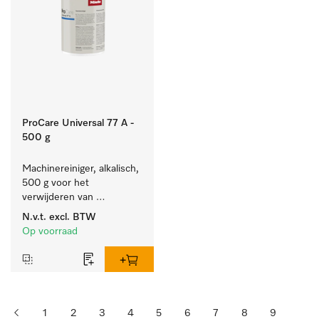
ProCare Universal 77 A -
500 g
Machinereiniger, alkalisch, 
500 g voor het 
verwijderen van 
hardnekkige 
N.v.t.
excl. BTW
zetmeelaanslag.
Op voorraad
1
2
3
4
5
6
7
8
9