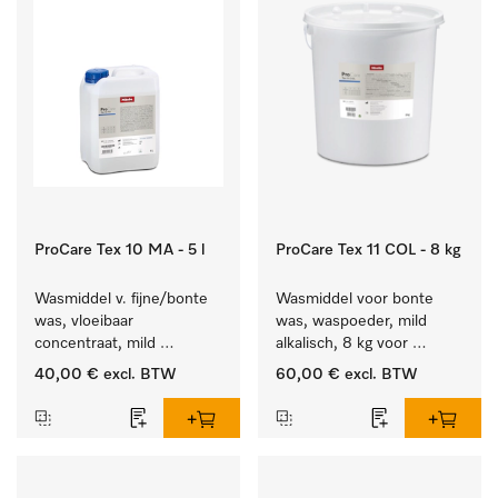
ProCare Tex 10 MA - 5 l
ProCare Tex 11 COL - 8 kg
Wasmiddel v. fijne/bonte 
Wasmiddel voor bonte 
was, vloeibaar 
was, waspoeder, mild 
concentraat, mild 
alkalisch, 8 kg voor 
alkalisch, 5 l voor het 
behoud van kleur en 
40,00 €
excl. BTW
60,00 €
excl. BTW
reinigen van bonte was 
reiniging van de bonte 
en gevoelig textiel.
was.