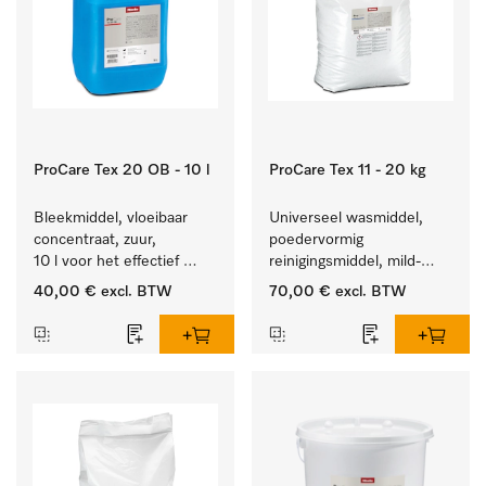
ProCare Tex 20 OB - 10 l
ProCare Tex 11 - 20 kg
Bleekmiddel, vloeibaar 
Universeel wasmiddel, 
concentraat, zuur, 
poedervormig 
10 l voor het effectief 
reinigingsmiddel, mild-
verwijderen van 
alkalisch, 20 kg voor het 
40,00 €
excl. BTW
70,00 €
excl. BTW
hardnekkige vlekken.
reinigen van wit wasgoed 
en kleurechte bonte was.