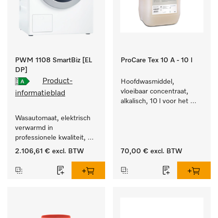
PWM 1108 SmartBiz [EL
ProCare Tex 10 A - 10 l
DP]
Product-
Hoofdwasmiddel, 
vloeibaar concentraat, 
informatieblad
alkalisch, 10 l voor het 
reinigen van wit wasgoed 
Wasautomaat, elektrisch 
en kleurechte bonte was.
verwarmd in 
professionele kwaliteit, 
programmaduur van 
2.106,61 €
excl. BTW
70,00 €
excl. BTW
79 min, eenvoudige 
opstelling.