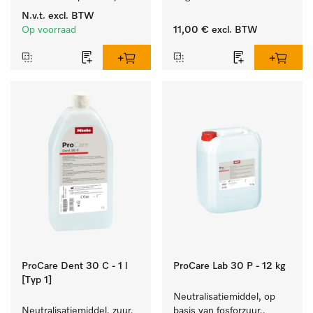
machinale reiniging van 
behandeling van 
N.v.t.
excl. BTW
laboratoriumglasw. en -
tandheelkundige 
Op voorraad
11,00 €
excl. BTW
gerei.
instrumenten.
ProCare Dent 30 C - 1 l
ProCare Lab 30 P - 12 kg
[Typ 1]
Neutralisatiemiddel, op 
Neutralisatiemiddel, zuur, 
basis van fosforzuur., 