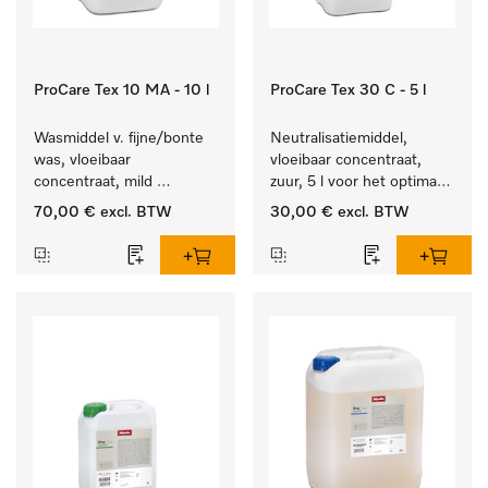
ProCare Tex 10 MA - 10 l
ProCare Tex 30 C - 5 l
Wasmiddel v. fijne/bonte 
Neutralisatiemiddel, 
was, vloeibaar 
vloeibaar concentraat, 
concentraat, mild 
zuur, 5 l voor het optimaal 
alkalisch, 10 l voor het 
beschermen van het 
70,00 €
excl. BTW
30,00 €
excl. BTW
reinigen van bonte was 
textiel door betrouwbare 
en gevoelig textiel.
neutralisatie.