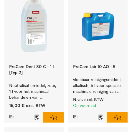
ProCare Dent 30 C - 1 l
ProCare Lab 10 AO - 5 l
[Typ 2]
vloeibaar reinigingsmiddel, 
Neutralisatiemiddel, zuur, 
alkalisch, 5 l voor speciale 
1 l voor het machinaal 
machinale reiniging van 
behandelen van 
laboratoriumglaswerk en -
N.v.t.
excl. BTW
tandheelkundige- en 
gerei.
15,00 €
excl. BTW
Op voorraad
transmissie-instrumenten.