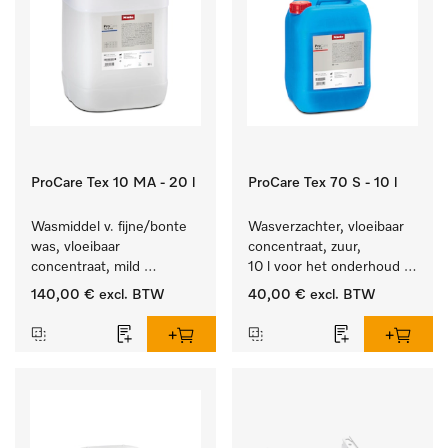
ProCare Tex 10 MA - 20 l
ProCare Tex 70 S - 10 l
Wasmiddel v. fijne/bonte 
Wasverzachter, vloeibaar 
was, vloeibaar 
concentraat, zuur, 
concentraat, mild 
10 l voor het onderhoud 
alkalisch, 20 l voor het 
van vezels zodat het 
140,00 €
excl. BTW
40,00 €
excl. BTW
reinigen van bonte was 
textiel lang zacht blijft.
en gevoelig textiel.