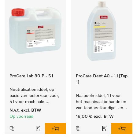
ProCare Lab 30 P - 5 l
ProCare Dent 40 - 1 l [Typ
1]
Neutralisatiemiddel, op 
basis van fosforzuur, zuur, 
Naspoelmiddel, 1 l voor 
5 l voor machinale 
het machinaal behandelen 
reiniging van 
van tandheelkundige- en 
N.v.t.
excl. BTW
laboratoriumglaswerk en -
transmissie-instrumenten.
Op voorraad
16,00 €
excl. BTW
gerei.