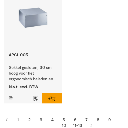
APCL 005
Sokkel gesloten, 30 cm 
hoog voor het 
ergonomisch beladen en 
legen van de wasmachine 
N.v.t.
excl. BTW
en droger.
1
2
3
4
5
6
7
8
9
10
11-13