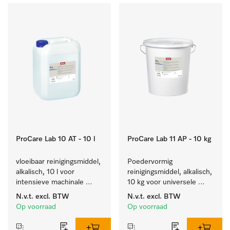
ProCare Lab 10 AT - 10 l
ProCare Lab 11 AP - 10 kg
vloeibaar reinigingsmiddel, 
Poedervormig 
alkalisch, 10 l voor 
reinigingsmiddel, alkalisch, 
intensieve machinale 
10 kg voor universele 
reiniging van 
machinale reiniging van 
N.v.t.
excl. BTW
N.v.t.
excl. BTW
laboratoriumglaswerk en -
laboratoriumglaswerk en -
Op voorraad
Op voorraad
gerei.
gerei.