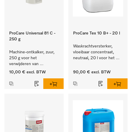
ProCare Universal 81 C -
ProCare Tex 10 B+ - 20 l
250 g
Waskrachtversterker, 
Machine-ontkalker, zuur, 
vloeibaar concentraat, 
250 g voor het 
neutraal, 20 l voor het 
verwijderen van 
effectief verwijderen van 
hardnekkige kalkaanslag.
vetvlekken.
10,00 €
excl. BTW
90,00 €
excl. BTW