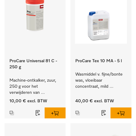
ProCare Universal 81 C -
ProCare Tex 10 MA - 5 l
250 g
Wasmiddel v. fijne/bonte 
Machine-ontkalker, zuur, 
was, vloeibaar 
250 g voor het 
concentraat, mild 
verwijderen van 
alkalisch, 5 l voor het 
hardnekkige kalkaanslag.
reinigen van bonte was 
10,00 €
excl. BTW
40,00 €
excl. BTW
en gevoelig textiel.