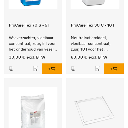
ProCare Tex 70 S - 5 l
ProCare Tex 30 C - 10 l
Wasverzachter, vloeibaar 
Neutralisatiemiddel, 
concentraat, zuur, 5 l voor 
vloeibaar concentraat, 
het onderhoud van vezels 
zuur, 10 l voor het 
zodat het textiel lang 
optimaal beschermen van 
30,00 €
excl. BTW
60,00 €
excl. BTW
zacht blijft.
het textiel door 
betrouwbare neutralisatie.