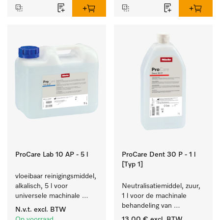
ProCare Lab 10 AP - 5 l
ProCare Dent 30 P - 1 l
[Typ 1]
vloeibaar reinigingsmiddel, 
alkalisch, 5 l voor 
Neutralisatiemiddel, zuur, 
universele machinale 
1 l voor de machinale 
reiniging van 
behandeling van 
N.v.t.
excl. BTW
laboratoriumglaswerk en -
tandheelkundige 
Op voorraad
13,00 €
excl. BTW