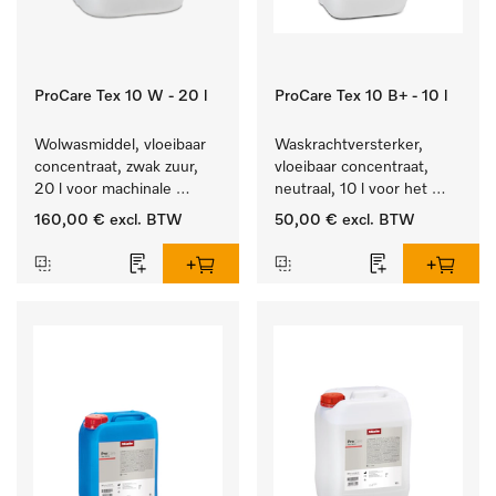
ProCare Tex 10 W - 20 l
ProCare Tex 10 B+ - 10 l
Wolwasmiddel, vloeibaar 
Waskrachtversterker, 
concentraat, zwak zuur, 
vloeibaar concentraat, 
20 l voor machinale 
neutraal, 10 l voor het 
reiniging van wol.
effectief verwijderen van 
160,00 €
excl. BTW
50,00 €
excl. BTW
vetvlekken.