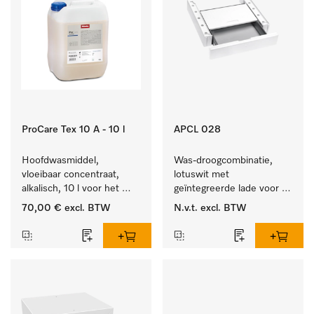
ProCare Tex 10 A - 10 l
APCL 028
Hoofdwasmiddel, 
Was-droogcombinatie, 
vloeibaar concentraat, 
lotuswit met 
alkalisch, 10 l voor het 
geïntegreerde lade voor 
reinigen van wit wasgoed 
een bijzonder 
70,00 €
excl. BTW
N.v.t.
excl. BTW
en kleurechte bonte was.
comfortabele was-
droogzuil. . 