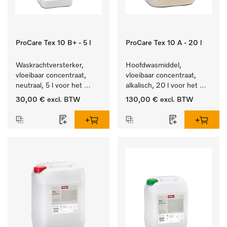
ProCare Tex 10 B+ - 5 l
ProCare Tex 10 A - 20 l
Waskrachtversterker, 
Hoofdwasmiddel, 
vloeibaar concentraat, 
vloeibaar concentraat, 
neutraal, 5 l voor het 
alkalisch, 20 l voor het 
effectief verwijderen van 
reinigen van wit wasgoed 
30,00 €
excl. BTW
130,00 €
excl. BTW
vetvlekken.
en kleurechte bonte was.