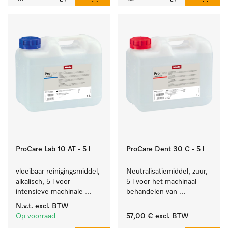
ProCare Lab 10 AT - 5 l
ProCare Dent 30 C - 5 l
vloeibaar reinigingsmiddel, 
Neutralisatiemiddel, zuur, 
alkalisch, 5 l voor 
5 l voor het machinaal 
intensieve machinale 
behandelen van 
reiniging van 
tandheelkundige- en 
N.v.t.
excl. BTW
laboratoriumglaswerk en -
transmissie-instrumenten.
Op voorraad
57,00 €
excl. BTW
gerei.