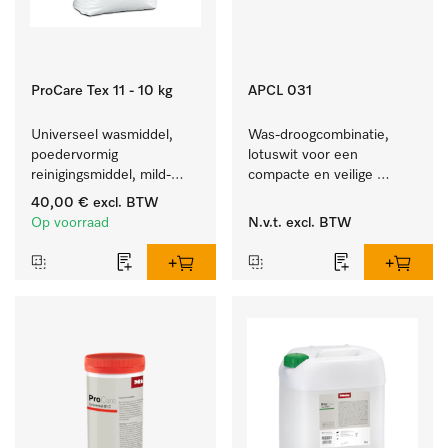
ProCare Tex 11 - 10 kg
APCL 031
Universeel wasmiddel, 
Was-droogcombinatie, 
poedervormig 
lotuswit voor een 
reinigingsmiddel, mild-
compacte en veilige 
alkalisch, 10 kg voor het 
opstelling bij een was-
40,00 €
excl. BTW
reinigen van wit wasgoed 
droogzuil. 
Op voorraad
N.v.t.
excl. BTW
en kleurechte bonte was.