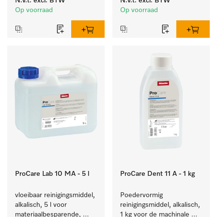
N.v.t.
excl. BTW
N.v.t.
excl. BTW
niveaudetectie.
laboratoriumglaswerk en -
Op voorraad
Op voorraad
gerei.
ProCare Lab 10 MA - 5 l
ProCare Dent 11 A - 1 kg
vloeibaar reinigingsmiddel, 
Poedervormig 
alkalisch, 5 l voor 
reinigingsmiddel, alkalisch, 
materiaalbesparende, 
1 kg voor de machinale 