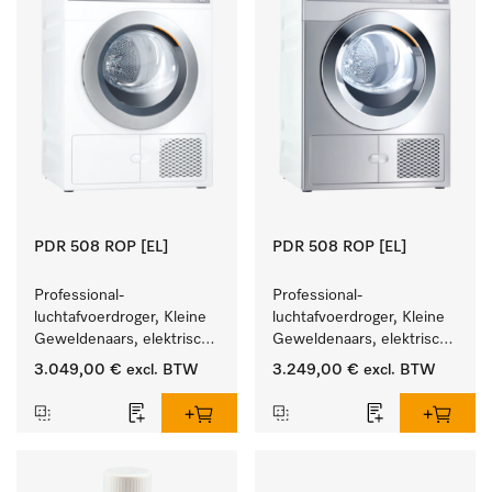
PDR 508 ROP [EL]
PDR 508 ROP [EL]
Professional-
Professional-
luchtafvoerdroger, Kleine 
luchtafvoerdroger, Kleine 
Geweldenaars, elektrisch 
Geweldenaars, elektrisch 
verwarmd  met zeer korte 
verwarmd  met zeer korte 
3.049,00 €
excl. BTW
3.249,00 €
excl. BTW
programma's. Prestatie 
programma's. Prestatie 
8 kg in 42 min.
8 kg in 42 min.