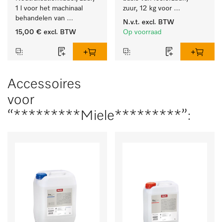
1 l voor het machinaal 
zuur, 12 kg voor 
behandelen van 
machinale reiniging van 
N.v.t.
excl. BTW
tandheelkundige- en 
laboratoriumglaswerk en -
15,00 €
excl. BTW
Op voorraad
transmissie-instrumenten.
gerei.
Accessoires
voor
“*********Miele*********”: