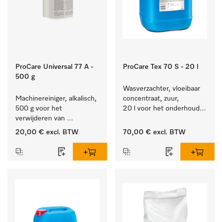
ProCare Universal 77 A -
ProCare Tex 70 S - 20 l
500 g
Wasverzachter, vloeibaar 
Machinereiniger, alkalisch, 
concentraat, zuur, 
500 g voor het 
20 l voor het onderhoud 
verwijderen van 
van vezels zodat het 
hardnekkige 
textiel lang zacht blijft.
20,00 €
excl. BTW
70,00 €
excl. BTW
zetmeelaanslag.