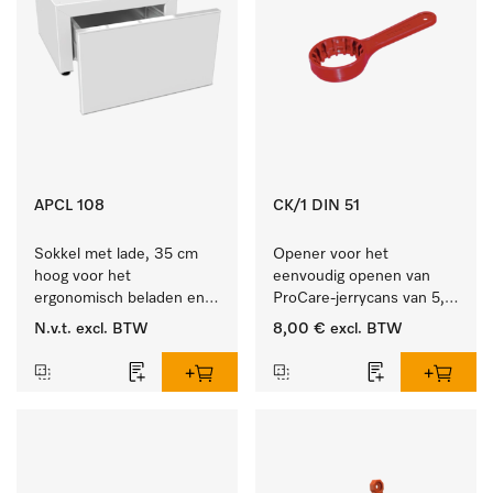
APCL 108
CK/1 DIN 51
Sokkel met lade, 35 cm 
Opener voor het 
hoog voor het 
eenvoudig openen van 
ergonomisch beladen en 
ProCare-jerrycans van 5, 
legen van de wasmachine 
10 en 20 l.
N.v.t.
excl. BTW
8,00 €
excl. BTW
en droger. 