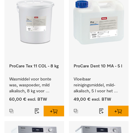
ProCare Tex 11 COL - 8 kg
ProCare Dent 10 MA - 5 l
Wasmiddel voor bonte 
Vloeibaar 
was, waspoeder, mild 
reinigingsmiddel, mild-
alkalisch, 8 kg voor 
alkalisch, 5 l voor het 
behoud van kleur en 
machinaal behandelen 
60,00 €
excl. BTW
49,00 €
excl. BTW
reiniging van de bonte 
van tandheelkundige en 
was.
transmissie-instrumenten.