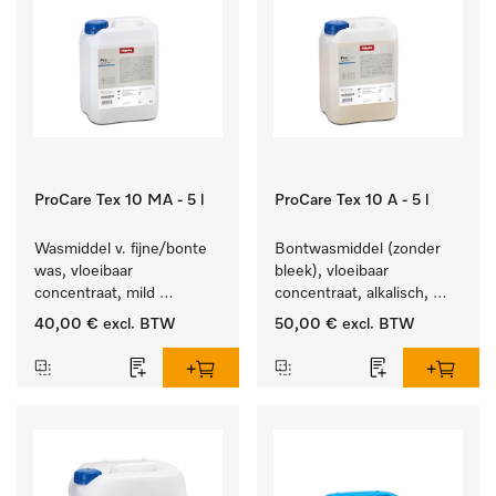
ProCare Tex 10 MA - 5 l
ProCare Tex 10 A - 5 l
Wasmiddel v. fijne/bonte 
Bontwasmiddel (zonder 
was, vloeibaar 
bleek), vloeibaar 
concentraat, mild 
concentraat, alkalisch, 
alkalisch, 5 l voor het 
5 l voor het reinigen van 
40,00 €
excl. BTW
50,00 €
excl. BTW
reinigen van bonte was 
wit wasgoed en 
en gevoelig textiel.
kleurechte bonte was.