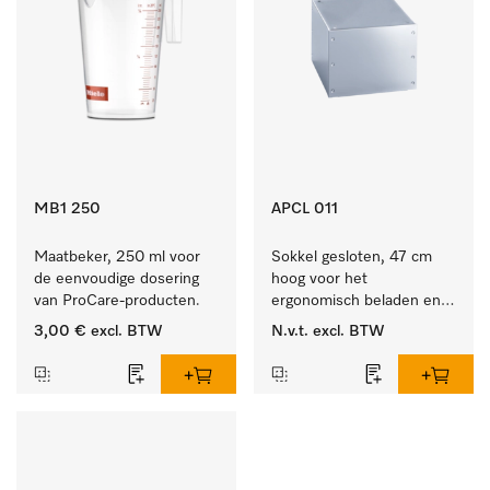
MB1 250
APCL 011
Maatbeker, 250 ml voor 
Sokkel gesloten, 47 cm 
de eenvoudige dosering 
hoog voor het 
van ProCare-producten.
ergonomisch beladen en 
legen van de wasmachine 
3,00 €
excl. BTW
N.v.t.
excl. BTW
en droger.